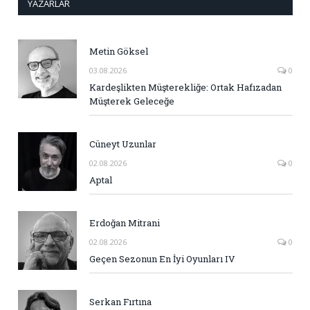
YAZARLAR
Metin Göksel
03.08.2026
0
Kardeşlikten Müşterekliğe: Ortak Hafızadan
Müşterek Geleceğe
Cüneyt Uzunlar
02.08.2026
0
Aptal
Erdoğan Mitrani
02.08.2026
0
Geçen Sezonun En İyi Oyunları IV
Serkan Fırtına