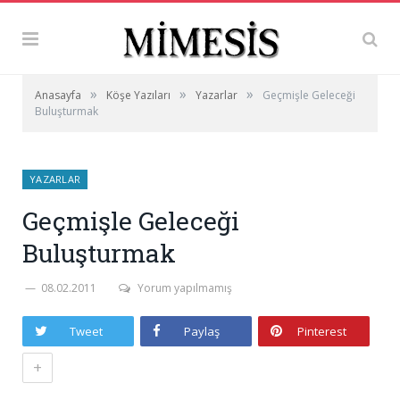
»
»
»
Anasayfa
Köşe Yazıları
Yazarlar
Geçmişle Geleceği
Buluşturmak
YAZARLAR
Geçmişle Geleceği
Buluşturmak
08.02.2011
Yorum yapılmamış
Tweet
Paylaş
Pinterest
+