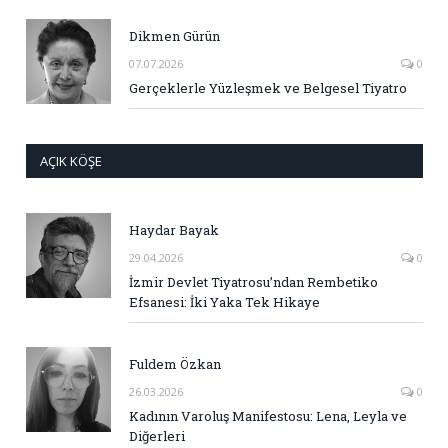
Dikmen Gürün
07.07.2026
0
Gerçeklerle Yüzleşmek ve Belgesel Tiyatro
AÇIK KÖŞE
Haydar Bayak
29.04.2026
0
İzmir Devlet Tiyatrosu’ndan Rembetiko
Efsanesi: İki Yaka Tek Hikaye
Fuldem Özkan
26.03.2026
0
Kadının Varoluş Manifestosu: Lena, Leyla ve
Diğerleri