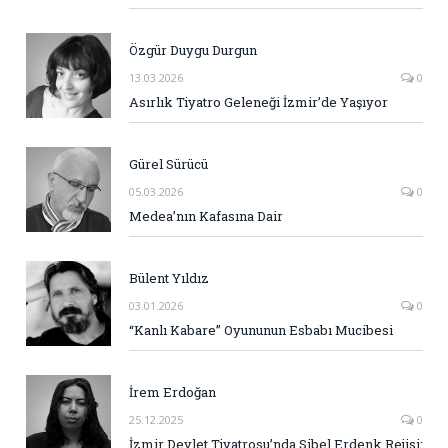
Özgür Duygu Durgun
13.03.2026
0
Asırlık Tiyatro Geleneği İzmir’de Yaşıyor
Gürel Sürücü
05.03.2026
0
Medea’nın Kafasına Dair
Bülent Yıldız
03.01.2026
0
“Kanlı Kabare” Oyununun Esbabı Mucibesi
İrem Erdoğan
25.12.2025
0
İzmir Devlet Tiyatrosu’nda Sibel Erdenk Rejisi: