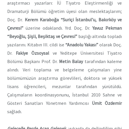
araştırmacı yazarları: İÜ Tiyatro Eleştirmenliği ve
Dramaturji Bölümü öğretim üyesi olan meslektaşlarım;
Doç. Dr.
Kerem Karaboğa “Suriçi İstanbul’u, Bakırköy ve
Çevresi”
üzerine odaklandı. Yrd. Doç. Dr.
Yavuz Pekman
“Beyoğlu, Şişli, Beşiktaş ve Çevresi”
başlığı altında topladı
yazılarını. Kitabın III. cildi ise
“Anadolu Yakası”
olarak Doç.
Dr.
Fakiye Özsoysal
ve Yeditepe Üniversitesi Tiyatro
Bölümü Başkanı Prof. Dr.
Metin Balay
tarafından kaleme
alındı. Veri toplama ve belgeleme çalışmaları yine
bölümümüzün araştırma görevlileri, doktora ve yüksek
lisans öğrencileri, mezunlar tarafından yürütüldü.
Çalışmaların koordinasyonunu, İstanbul 2010 Sahne ve
Gösteri Sanatları Yönetmen Yardımcısı
Ümit Özdemir
sağladı.
Geleceğe Perde Açan Gelenek
, yukarda da değindiğim gibi