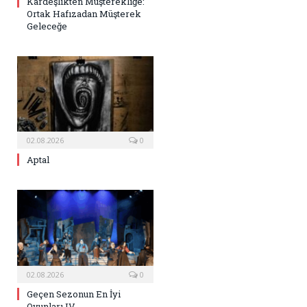
Kardeşlikten Müşterekliğe:
Ortak Hafızadan Müşterek
Geleceğe
02.08.2026
0
Aptal
02.08.2026
0
Geçen Sezonun En İyi
Oyunları IV