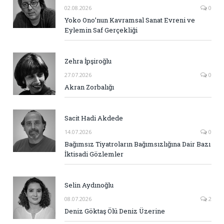
02.08.2026
0
Yoko Ono’nun Kavramsal Sanat Evreni ve
Eylemin Saf Gerçekliği
Zehra İpşiroğlu
27.07.2026
0
Akran Zorbalığı
Sacit Hadi Akdede
14.07.2026
0
Bağımsız Tiyatroların Bağımsızlığına Dair Bazı
İktisadi Gözlemler
Selin Aydınoğlu
08.07.2026
2
Deniz Göktaş Ölü Deniz Üzerine