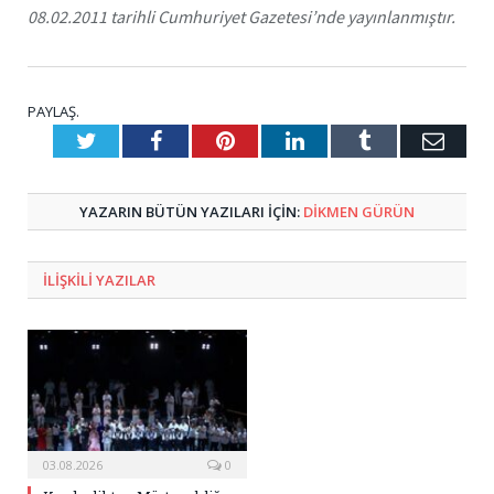
08.02.2011 tarihli Cumhuriyet Gazetesi’nde yayınlanmıştır.
PAYLAŞ.
Twitter
Facebook
Pinterest
LinkedIn
Tumblr
E-
Posta
YAZARIN BÜTÜN YAZILARI IÇIN:
DIKMEN GÜRÜN
ILIŞKILI
YAZILAR
03.08.2026
0