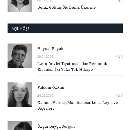
08.07.2026
2
Deniz Göktaş Ölü Deniz Üzerine
AÇIK KÖŞE
Haydar Bayak
29.04.2026
0
İzmir Devlet Tiyatrosu’ndan Rembetiko
Efsanesi: İki Yaka Tek Hikaye
Fuldem Özkan
26.03.2026
0
Kadının Varoluş Manifestosu: Lena, Leyla ve
Diğerleri
Özgür Duygu Durgun