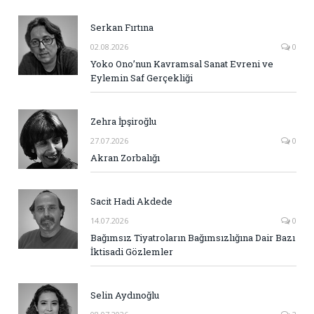
Serkan Fırtına
02.08.2026
0
Yoko Ono’nun Kavramsal Sanat Evreni ve
Eylemin Saf Gerçekliği
Zehra İpşiroğlu
27.07.2026
0
Akran Zorbalığı
Sacit Hadi Akdede
14.07.2026
0
Bağımsız Tiyatroların Bağımsızlığına Dair Bazı
İktisadi Gözlemler
Selin Aydınoğlu