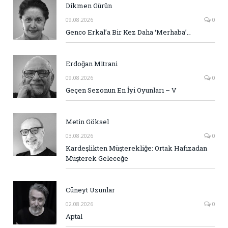
Dikmen Gürün
09.08.2026
0
Genco Erkal’a Bir Kez Daha ‘Merhaba’…
Erdoğan Mitrani
09.08.2026
0
Geçen Sezonun En İyi Oyunları – V
Metin Göksel
03.08.2026
0
Kardeşlikten Müşterekliğe: Ortak Hafızadan
Müşterek Geleceğe
Cüneyt Uzunlar
02.08.2026
0
Aptal