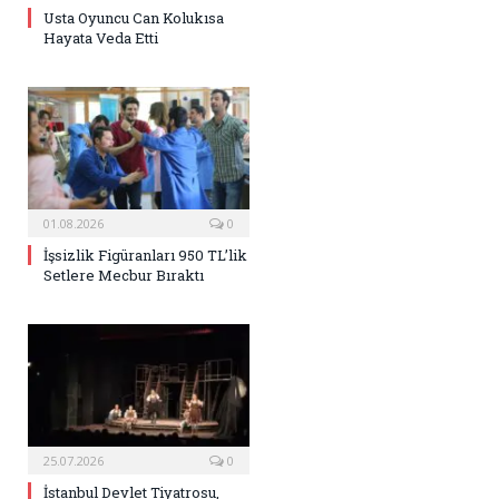
Usta Oyuncu Can Kolukısa
Hayata Veda Etti
01.08.2026
0
İşsizlik Figüranları 950 TL’lik
Setlere Mecbur Bıraktı
25.07.2026
0
İstanbul Devlet Tiyatrosu,