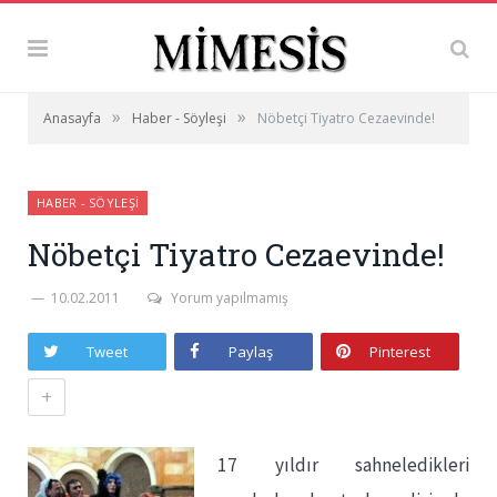
»
»
Anasayfa
Haber - Söyleşi
Nöbetçi Tiyatro Cezaevinde!
HABER - SÖYLEŞI
Nöbetçi Tiyatro Cezaevinde!
10.02.2011
Yorum yapılmamış
Tweet
Paylaş
Pinterest
+
17 yıldır sahneledikleri