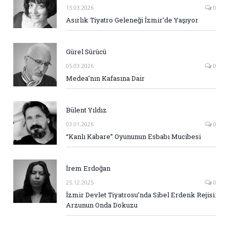
13.03.2026
0
Asırlık Tiyatro Geleneği İzmir’de Yaşıyor
Gürel Sürücü
05.03.2026
0
Medea’nın Kafasına Dair
Bülent Yıldız
03.01.2026
0
“Kanlı Kabare” Oyununun Esbabı Mucibesi
İrem Erdoğan
25.12.2025
0
İzmir Devlet Tiyatrosu’nda Sibel Erdenk Rejisi:
Arzunun Onda Dokuzu