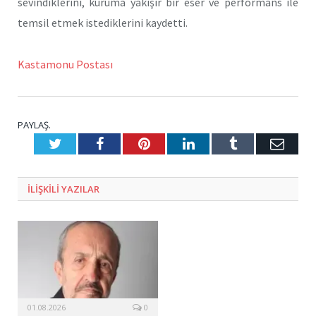
sevindiklerini, kuruma yakışır bir eser ve performans ile
temsil etmek istediklerini kaydetti.
Kastamonu Postası
PAYLAŞ.
Twitter
Facebook
Pinterest
LinkedIn
Tumblr
E-
Posta
ILIŞKILI
YAZILAR
01.08.2026
0