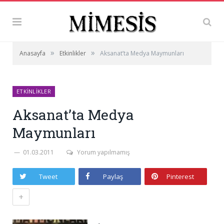
»
»
Anasayfa
Etkinlikler
Aksanat’ta Medya Maymunları
ETKINLIKLER
Aksanat’ta Medya
Maymunları
01.03.2011
Yorum yapılmamış
Tweet
Paylaş
Pinterest
+