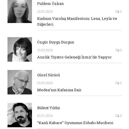
Fuldem Özkan
26.03.2026
0
Kadının Varoluş Manifestosu: Lena, Leyla ve
Diğerleri
Özgür Duygu Durgun
13.03.2026
0
Asırlık Tiyatro Geleneği İzmir’de Yaşıyor
Gürel Sürücü
05.03.2026
0
Medea’nın Kafasına Dair
Bülent Yıldız
03.01.2026
0
“Kanlı Kabare” Oyununun Esbabı Mucibesi