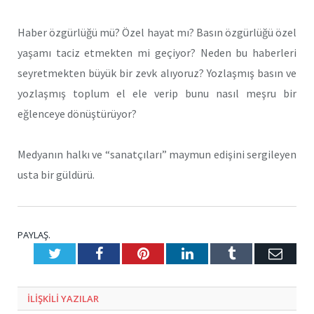
Haber özgürlüğü mü? Özel hayat mı? Basın özgürlüğü özel
yaşamı taciz etmekten mi geçiyor? Neden bu haberleri
seyretmekten büyük bir zevk alıyoruz? Yozlaşmış basın ve
yozlaşmış toplum el ele verip bunu nasıl meşru bir
eğlenceye dönüştürüyor?
Medyanın halkı ve “sanatçıları” maymun edişini sergileyen
usta bir güldürü.
PAYLAŞ.
Twitter
Facebook
Pinterest
LinkedIn
Tumblr
E-
Posta
ILIŞKILI
YAZILAR