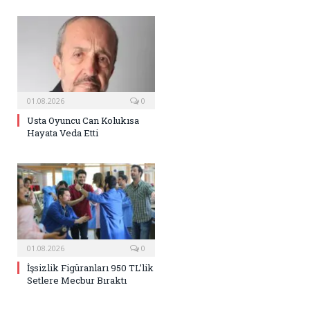
01.08.2026
0
Usta Oyuncu Can Kolukısa
Hayata Veda Etti
01.08.2026
0
İşsizlik Figüranları 950 TL’lik
Setlere Mecbur Bıraktı