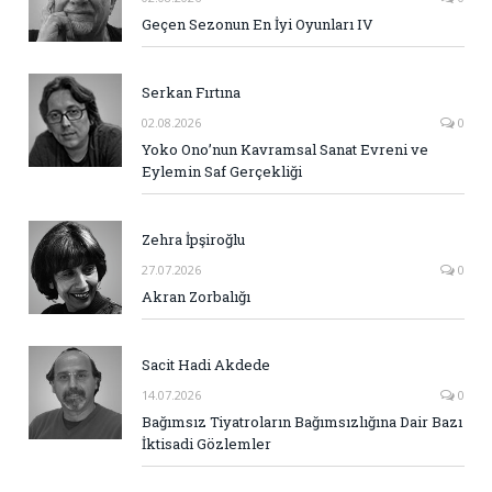
Geçen Sezonun En İyi Oyunları IV
Serkan Fırtına
02.08.2026
0
Yoko Ono’nun Kavramsal Sanat Evreni ve
Eylemin Saf Gerçekliği
Zehra İpşiroğlu
27.07.2026
0
Akran Zorbalığı
Sacit Hadi Akdede
14.07.2026
0
Bağımsız Tiyatroların Bağımsızlığına Dair Bazı
İktisadi Gözlemler