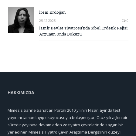
İrem Erdoğan
25.12.2025
0
İzmir Devlet Tiyatrosu’nda Sibel Erdenk Rejisi:
Arzunun Onda Dokuzu
HAKKIMIZDA
Mimesis Sahne Sanatları Portali 2010 yılının Nisan ayında test
yayınını tamamlayıp okuyucusuyla buluşmuştur. Otuz yılı aşkın bir
süredir yayınına devam eden ve tiyatro çevrelerinde saygın bir
yer edinen Mimesis Tiyatro Çeviri Araştırma Dergisi’nin düzeyli