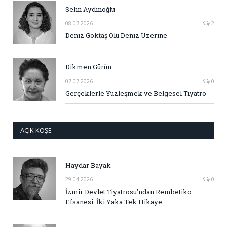
Selin Aydınoğlu
08.07.2026
2
Deniz Göktaş Ölü Deniz Üzerine
Dikmen Gürün
07.07.2026
0
Gerçeklerle Yüzleşmek ve Belgesel Tiyatro
AÇIK KÖŞE
Haydar Bayak
29.04.2026
0
İzmir Devlet Tiyatrosu’ndan Rembetiko
Efsanesi: İki Yaka Tek Hikaye