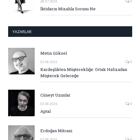
28.07.2026
0
İktidarın Mizahla Sorunu Ne
YAZARLAR
Metin Göksel
03.08.2026
0
Kardeşlikten Müşterekliğe: Ortak Hafızadan
Müşterek Geleceğe
Cüneyt Uzunlar
02.08.2026
0
Aptal
Erdoğan Mitrani
02.08.2026
0