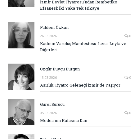
İzmir Devlet Tiyatrosu’ndan Rembetiko
Efsanesi: İki Yaka Tek Hikaye
Fuldem Özkan
26.03.2026
0
Kadının Varoluş Manifestosu: Lena, Leyla ve
Diğerleri
Özgür Duygu Durgun
13.03.2026
0
Asırlık Tiyatro Geleneği İzmir’de Yaşıyor
Gürel Sürücü
05.03.2026
0
Medea’nın Kafasına Dair