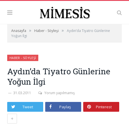
»
»
Anasayfa
Haber - Söyleşi
Aydın’da Tiyatro Günlerine
Yoğun İlgi
HABER - SÖYLEŞI
Aydın’da Tiyatro Günlerine
Yoğun İlgi
31.03.2011
Yorum yapılmamış
Tweet
Paylaş
Pinterest
+