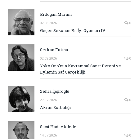
Erdoğan Mitrani
02.08.2026
0
Geçen Sezonun En İyi Oyunları IV
Serkan Fırtına
02.08.2026
0
Yoko Ono’nun Kavramsal Sanat Evreni ve
Eylemin Saf Gerçekliği
Zehra İpşiroğlu
27.07.2026
0
Akran Zorbalığı
Sacit Hadi Akdede
14.07.2026
0