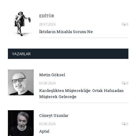
EDİTÖR
28.07.2026
0
İktidarın Mizahla Sorunu Ne
YAZARLAR
Metin Göksel
03.08.2026
0
Kardeşlikten Müşterekliğe: Ortak Hafızadan
Müşterek Geleceğe
Cüneyt Uzunlar
02.08.2026
0
Aptal