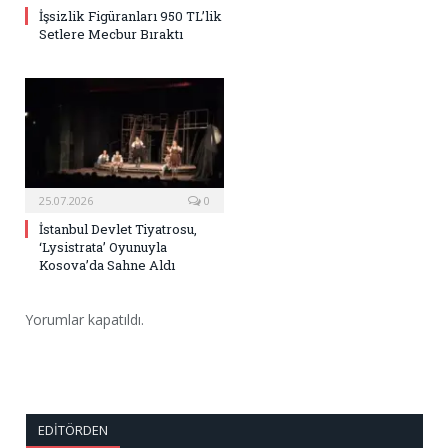
İşsizlik Figüranları 950 TL’lik
Setlere Mecbur Bıraktı
25.07.2026
0
İstanbul Devlet Tiyatrosu,
‘Lysistrata’ Oyunuyla
Kosova’da Sahne Aldı
Yorumlar kapatıldı.
EDITÖRDEN