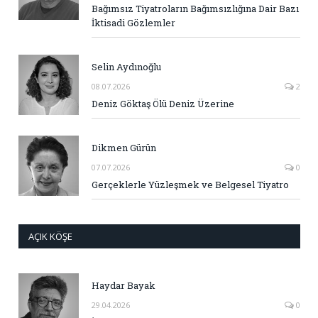
Bağımsız Tiyatroların Bağımsızlığına Dair Bazı
İktisadi Gözlemler
Selin Aydınoğlu
08.07.2026
2
Deniz Göktaş Ölü Deniz Üzerine
Dikmen Gürün
07.07.2026
0
Gerçeklerle Yüzleşmek ve Belgesel Tiyatro
AÇIK KÖŞE
Haydar Bayak
29.04.2026
0