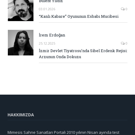
Bülent Yıldız
03.01.2026
0
“Kanlı Kabare” Oyununun Esbabı Mucibesi
İrem Erdoğan
25.12.2025
0
İzmir Devlet Tiyatrosu’nda Sibel Erdenk Rejisi:
Arzunun Onda Dokuzu
HAKKIMIZDA
Mimesis Sahne Sanatları Portali 2010 yılının Nisan ayında test