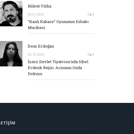
Bülent Yıldız
03.01.2026
0
“Kanlı Kabare” Oyununun Esbabı
Mucibesi
İrem Erdoğan
25.12.2025
0
İzmir Devlet Tiyatrosu’nda Sibel
Erdenk Rejisi: Arzunun Onda
Dokuzu
LETİŞİM