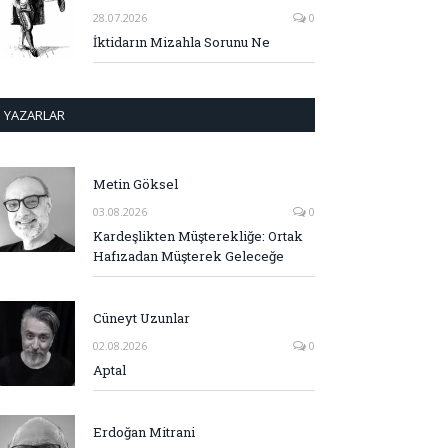
28.07.2026
0
İktidarın Mizahla Sorunu Ne
YAZARLAR
Metin Göksel
03.08.2026
0
Kardeşlikten Müşterekliğe: Ortak
Hafızadan Müşterek Geleceğe
Cüneyt Uzunlar
02.08.2026
0
Aptal
Erdoğan Mitrani