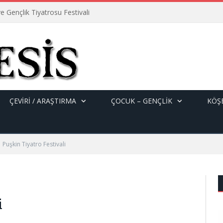
e Gençlik Tiyatrosu Festivali
ÇEVİRİ / ARAŞTIRMA
ÇOCUK – GENÇLIK
KÖŞE
Puşkin Tiyatro Festivali
i