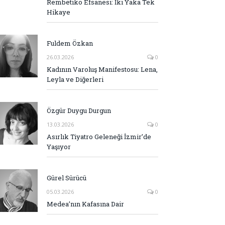
Rembetiko Efsanesi: İki Yaka Tek
Hikaye
Fuldem Özkan
26.03.2026
0
Kadının Varoluş Manifestosu: Lena,
Leyla ve Diğerleri
Özgür Duygu Durgun
13.03.2026
0
Asırlık Tiyatro Geleneği İzmir’de
Yaşıyor
Gürel Sürücü
05.03.2026
0
Medea’nın Kafasına Dair