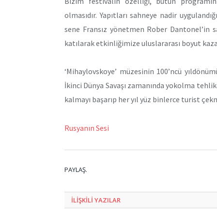
Bizim festivalin özelliği, bütün programın
olmasıdır. Yapıtları sahneye nadir uyguland
sene Fransız yönetmen Rober Dantonel’in sah
katılarak etkinliğimize uluslararası boyut kaza
‘Mihaylovskoye’ müzesinin 100’ncü yıldönümü 
İkinci Dünya Savaşı zamanında yokolma tehlike
kalmayı başarıp her yıl yüz binlerce turist çe
Rusyanın Sesi
PAYLAŞ.
ILIŞKILI
YAZILAR