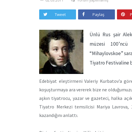
02.03.2011
Yorum yapılmamış
Tweet
Paylaş
P
Ünlü Rus şair Ale
müzesi 100’ncü y
“Mihaylovskoe” saray
Tiyatro Festivaline 
Edebiyat eleştirmeni Valeriy Kurbatov’a gör
koşuşturmaya ara vererek bize ne olduğumuzu 
aşkın tiyatrocu, yazar ve gazeteci, halka açı
Tiyatro Merkezi temsilcisi Mariya Lavrova, 
kazandığını anlattı.