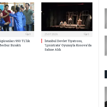
0
25.07.2026
0
Figüranları 950 TL’lik
İstanbul Devlet Tiyatrosu,
Mecbur Bıraktı
‘Lysistrata’ Oyunuyla Kosova’da
Sahne Aldı