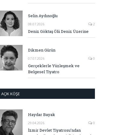
Selin Aydınoğlu
08.07.2026
2
Deniz Göktaş Ölü Deniz Üzerine
Dikmen Gürün
07.07.2026
0
Gerçeklerle Yüzleşmek ve
Belgesel Tiyatro
AÇIK KÖŞE
Haydar Bayak
29.04.2026
0
İzmir Devlet Tiyatrosu’ndan