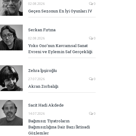
02.08.2026
0
Geçen Sezonun En İyi Oyunları IV
Serkan Fırtına
02.08.2026
0
Yoko Ono’nun Kavramsal Sanat
Evreni ve Eylemin Saf Gerçekliği
Zehra İpşiroğlu
27.07.2026
0
Akran Zorbalığı
Sacit Hadi Akdede
14.07.2026
0
Bağımsız Tiyatroların
Bağımsızlığına Dair Bazı İktisadi
Gözlemler