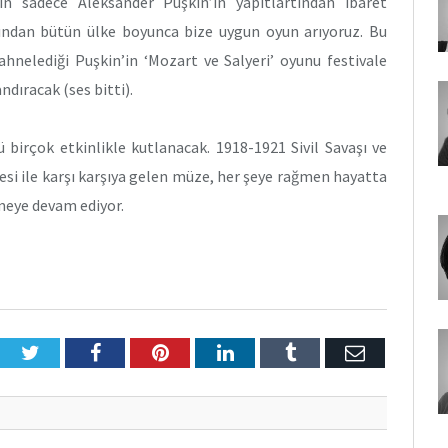
ın sadece Aleksander Puşkin’in yapıtlartından ibaret
ığından bütün ülke boyunca bize uygun oyun arıyoruz. Bu
nelediği Puşkin’in ‘Mozart ve Salyeri’ oyunu festivale
ndıracak (ses bitti).
birçok etkinlikle kutlanacak. 1918-1921 Sivil Savaşı ve
si ile karşı karşıya gelen müze, her şeye rağmen hayatta
kmeye devam ediyor.
Twitter
Facebook
Pinterest
LinkedIn
Tumblr
E-
Posta