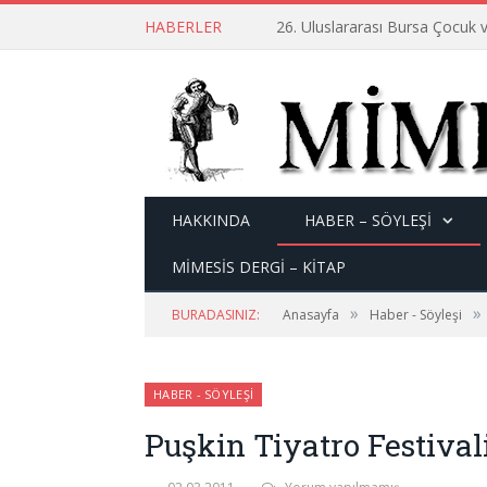
HABERLER
26. Uluslararası Bursa Çocuk v
HAKKINDA
HABER – SÖYLEŞI
MİMESİS DERGİ – KİTAP
»
»
BURADASINIZ:
Anasayfa
Haber - Söyleşi
HABER - SÖYLEŞI
Puşkin Tiyatro Festival