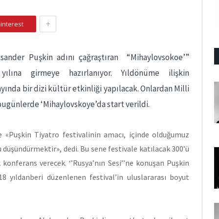
+
interest
ksander Puşkin adını çağraştıran “Mihaylovsokoe’”
ılına girmeye hazırlanıyor. Yıldönüme ilişkin
ında bir dizi kültür etkinliği yapılacak. Onlardan Milli
bugünlerde ‘Mihaylovskoye’da start verildi.
e «Puşkin Tiyatro festivalinin amacı, içinde olduğumuz
düşündürmektir», dedi. Bu sene festivale katılacak 300’ü
k konferans verecek. ‘’Rusya’nın Sesi’’ne konuşan Puşkin
18 yıldanberi düzenlenen festival’in uluslararası boyut