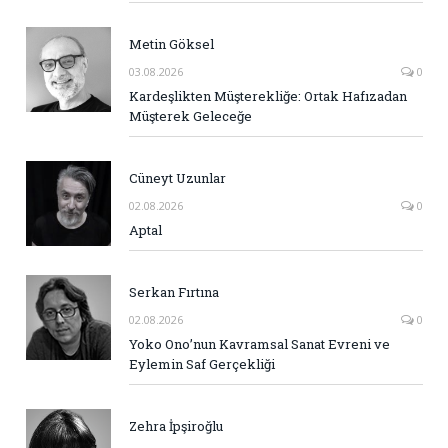
Metin Göksel
03.08.2026
0
Kardeşlikten Müşterekliğe: Ortak Hafızadan
Müşterek Geleceğe
Cüneyt Uzunlar
02.08.2026
0
Aptal
Serkan Fırtına
02.08.2026
0
Yoko Ono’nun Kavramsal Sanat Evreni ve
Eylemin Saf Gerçekliği
Zehra İpşiroğlu