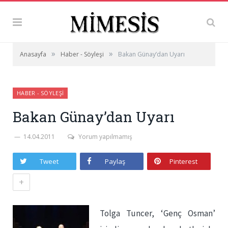
»
»
Anasayfa
Haber - Söyleşi
Bakan Günay’dan Uyarı
HABER - SÖYLEŞI
Bakan Günay’dan Uyarı
14.04.2011
Yorum yapılmamış
Tweet
Paylaş
Pinterest
+
Tolga Tuncer, ‘Genç Osman’