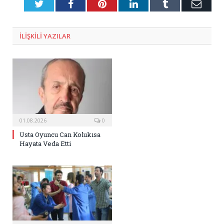
Twitter
Facebook
Pinterest
LinkedIn
Tumblr
E-
Posta
ILIŞKILI
YAZILAR
01.08.2026
0
Usta Oyuncu Can Kolukısa
Hayata Veda Etti