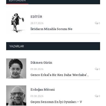
EDİTÖR
28.07.2026
0
İktidarın Mizahla Sorunu Ne
YAZARLAR
Dikmen Gürün
09.08.2026
0
Genco Erkal’a Bir Kez Daha ‘Merhaba’…
Erdoğan Mitrani
09.08.2026
0
Geçen Sezonun En İyi Oyunları – V