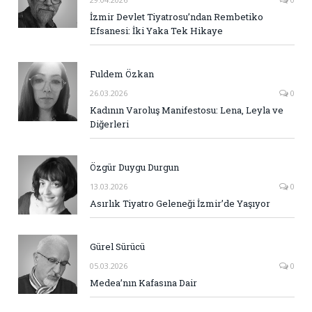
İzmir Devlet Tiyatrosu’ndan Rembetiko
Efsanesi: İki Yaka Tek Hikaye
Fuldem Özkan
26.03.2026
0
Kadının Varoluş Manifestosu: Lena, Leyla ve
Diğerleri
Özgür Duygu Durgun
13.03.2026
0
Asırlık Tiyatro Geleneği İzmir’de Yaşıyor
Gürel Sürücü
05.03.2026
0
Medea’nın Kafasına Dair