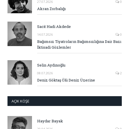
27.07.2026
0
Akran Zorbalığı
Sacit Hadi Akdede
14.07.2026
0
Bağımsız Tiyatroların Bağımsızlığına Dair Bazı
İktisadi Gözlemler
Selin Aydınoğlu
08.07.2026
2
Deniz Göktaş Ölü Deniz Üzerine
AÇIK KÖŞE
Haydar Bayak
29.04.2026
0