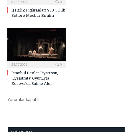
01.08.2026
0
İşsizlik Figüranları 950 TL’lik
Setlere Mecbur Bıraktı
25.07.2026
0
İstanbul Devlet Tiyatrosu,
‘Lysistrata’ Oyunuyla
Kosova’da Sahne Aldı
Yorumlar kapatıldı.
EDITÖRDEN