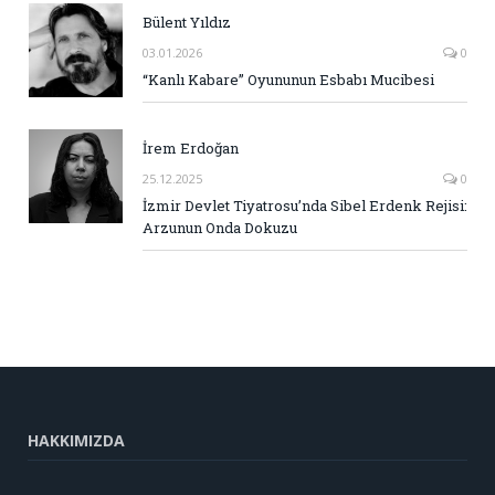
Bülent Yıldız
03.01.2026
0
“Kanlı Kabare” Oyununun Esbabı Mucibesi
İrem Erdoğan
25.12.2025
0
İzmir Devlet Tiyatrosu’nda Sibel Erdenk Rejisi:
Arzunun Onda Dokuzu
HAKKIMIZDA