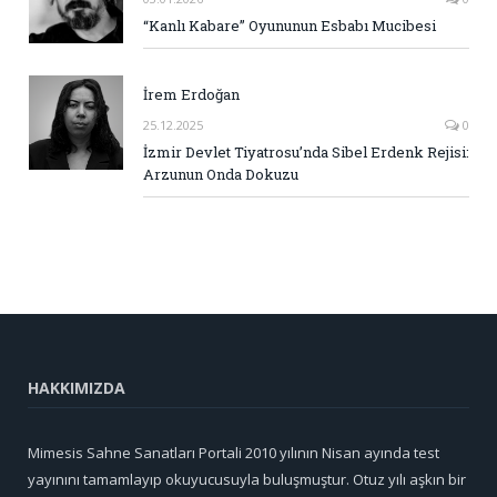
“Kanlı Kabare” Oyununun Esbabı Mucibesi
İrem Erdoğan
25.12.2025
0
İzmir Devlet Tiyatrosu’nda Sibel Erdenk Rejisi:
Arzunun Onda Dokuzu
HAKKIMIZDA
Mimesis Sahne Sanatları Portali 2010 yılının Nisan ayında test
yayınını tamamlayıp okuyucusuyla buluşmuştur. Otuz yılı aşkın bir