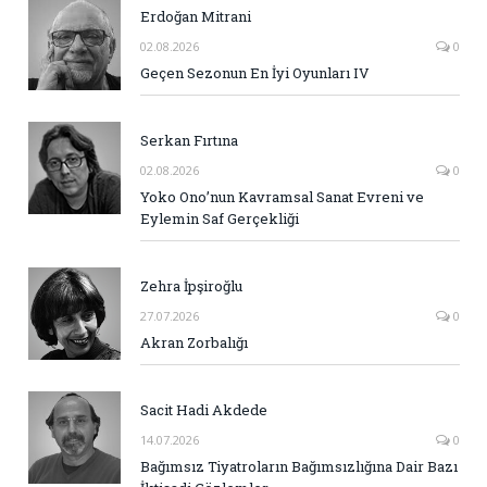
Erdoğan Mitrani
02.08.2026
0
Geçen Sezonun En İyi Oyunları IV
Serkan Fırtına
02.08.2026
0
Yoko Ono’nun Kavramsal Sanat Evreni ve
Eylemin Saf Gerçekliği
Zehra İpşiroğlu
27.07.2026
0
Akran Zorbalığı
Sacit Hadi Akdede
14.07.2026
0
Bağımsız Tiyatroların Bağımsızlığına Dair Bazı