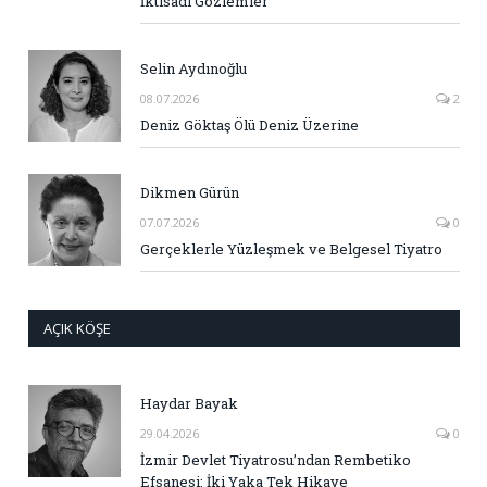
İktisadi Gözlemler
Selin Aydınoğlu
08.07.2026
2
Deniz Göktaş Ölü Deniz Üzerine
Dikmen Gürün
07.07.2026
0
Gerçeklerle Yüzleşmek ve Belgesel Tiyatro
AÇIK KÖŞE
Haydar Bayak
29.04.2026
0
İzmir Devlet Tiyatrosu’ndan Rembetiko
Efsanesi: İki Yaka Tek Hikaye