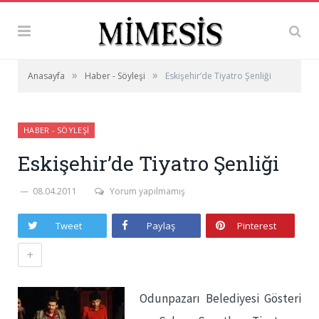
»
»
Anasayfa
Haber - Söyleşi
Eskişehir’de Tiyatro Şenliği
HABER - SÖYLEŞI
Eskişehir’de Tiyatro Şenliği
08.04.2011
Yorum yapılmamış
Tweet
Paylaş
Pinterest
+
Odunpazarı Belediyesi Gösteri