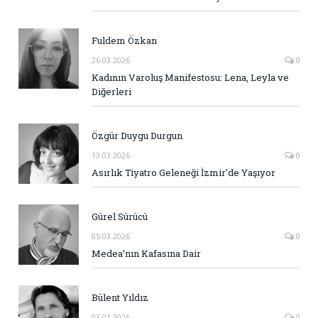
Fuldem Özkan
26.03.2026
0
Kadının Varoluş Manifestosu: Lena, Leyla ve
Diğerleri
Özgür Duygu Durgun
13.03.2026
0
Asırlık Tiyatro Geleneği İzmir’de Yaşıyor
Gürel Sürücü
05.03.2026
0
Medea’nın Kafasına Dair
Bülent Yıldız
03.01.2026
0