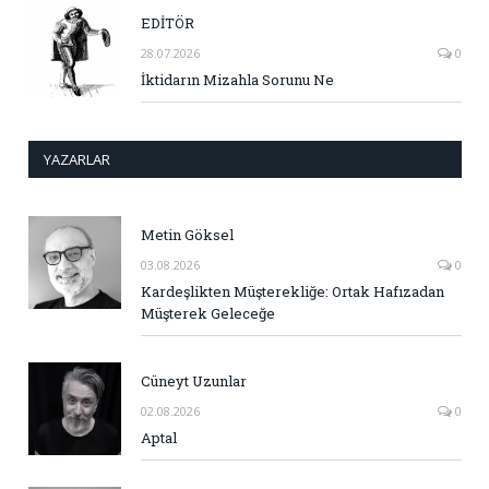
EDİTÖR
28.07.2026
0
İktidarın Mizahla Sorunu Ne
YAZARLAR
Metin Göksel
03.08.2026
0
Kardeşlikten Müşterekliğe: Ortak Hafızadan
Müşterek Geleceğe
Cüneyt Uzunlar
02.08.2026
0
Aptal