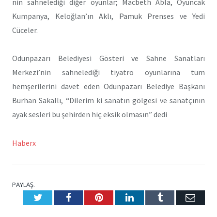
nin sahnelediği diğer oyunlar; Macbeth Abla, Oyuncak
Kumpanya, Keloğlan’ın Aklı, Pamuk Prenses ve Yedi
Cüceler.
Odunpazarı Belediyesi Gösteri ve Sahne Sanatları
Merkezi’nin sahnelediği tiyatro oyunlarına tüm
hemşerilerini davet eden Odunpazarı Belediye Başkanı
Burhan Sakallı, “Dilerim ki sanatın gölgesi ve sanatçının
ayak sesleri bu şehirden hiç eksik olmasın” dedi
Haberx
PAYLAŞ.
Twitter
Facebook
Pinterest
LinkedIn
Tumblr
E-
Posta