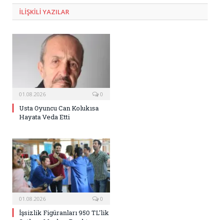
ILIŞKILI
YAZILAR
01.08.2026
0
Usta Oyuncu Can Kolukısa
Hayata Veda Etti
01.08.2026
0
İşsizlik Figüranları 950 TL’lik