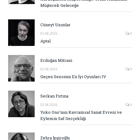
Müşterek Geleceğe
Cüneyt Uzunlar
02.08.2026
0
Aptal
Erdoğan Mitrani
02.08.2026
0
Geçen Sezonun En İyi Oyunları IV
Serkan Fırtına
02.08.2026
0
Yoko Ono’nun Kavramsal Sanat Evreni ve
Eylemin Saf Gerçekliği
Zehra İpşiroğlu