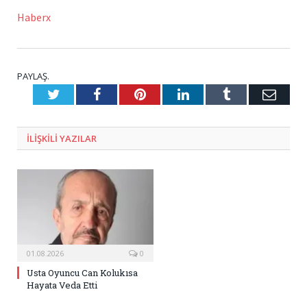
Haberx
PAYLAŞ.
Twitter
Facebook
Pinterest
LinkedIn
Tumblr
E-
Posta
ILIŞKILI
YAZILAR
01.08.2026
0
Usta Oyuncu Can Kolukısa
Hayata Veda Etti