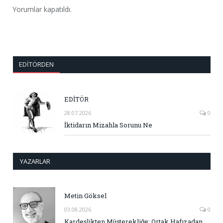
Yorumlar kapatıldı.
EDITÖRDEN
EDİTÖR
28.07.2026
0
İktidarın Mizahla Sorunu Ne
YAZARLAR
Metin Göksel
03.08.2026
0
Kardeşlikten Müşterekliğe: Ortak Hafızadan