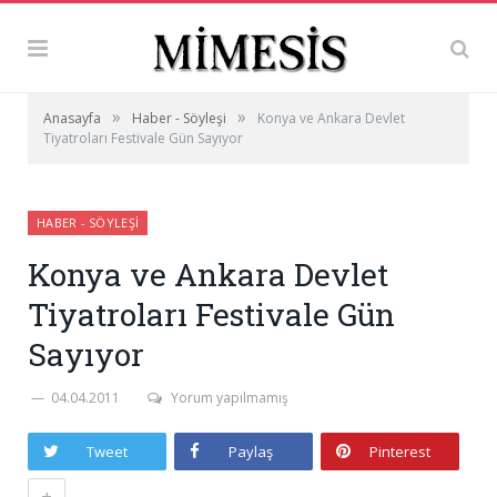
»
»
Anasayfa
Haber - Söyleşi
Konya ve Ankara Devlet
Tiyatroları Festivale Gün Sayıyor
HABER - SÖYLEŞI
Konya ve Ankara Devlet
Tiyatroları Festivale Gün
Sayıyor
04.04.2011
Yorum yapılmamış
Tweet
Paylaş
Pinterest
+