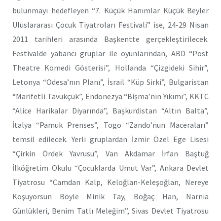
bulunmayı hedefleyen “7. Küçük Hanımlar Küçük Beyler
Uluslararası Çocuk Tiyatroları Festivali” ise, 24-29 Nisan
2011 tarihleri arasında Başkentte gerçekleştirilecek.
Festivalde yabancı gruplar ile oyunlarından, ABD “Post
Theatre Komedi Gösterisi”, Hollanda “Çizgideki Sihir”,
Letonya “Odesa’nın Planı”, İsrail “Küp Sirki”, Bulgaristan
“Marifetli Tavukçuk”, Endonezya “Bişma’nın Yıkımı”, KKTC
“Alice Harikalar Diyarında”, Başkurdistan “Altın Balta”,
İtalya “Pamuk Prenses”, Togo “Zando’nun Maceraları”
temsil edilecek. Yerli gruplardan İzmir Özel Ege Lisesi
“Çirkin Ördek Yavrusu”, Van Akdamar İrfan Baştuğ
İlköğretim Okulu “Çocuklarda Umut Var”, Ankara Devlet
Tiyatrosu “Camdan Kalp, Keloğlan-Keleşoğlan, Nereye
Koşuyorsun Böyle Minik Tay, Boğaç Han, Narnia
Günlükleri, Benim Tatlı Meleğim”, Sivas Devlet Tiyatrosu