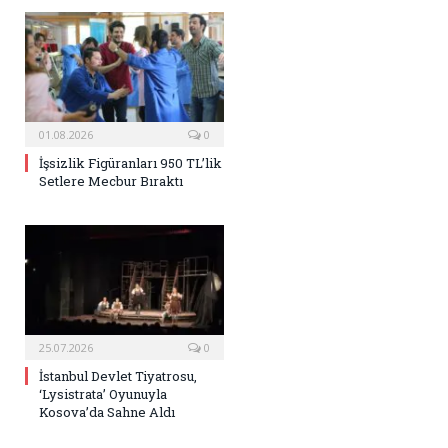
01.08.2026
0
İşsizlik Figüranları 950 TL’lik
Setlere Mecbur Bıraktı
25.07.2026
0
İstanbul Devlet Tiyatrosu,
‘Lysistrata’ Oyunuyla
Kosova’da Sahne Aldı