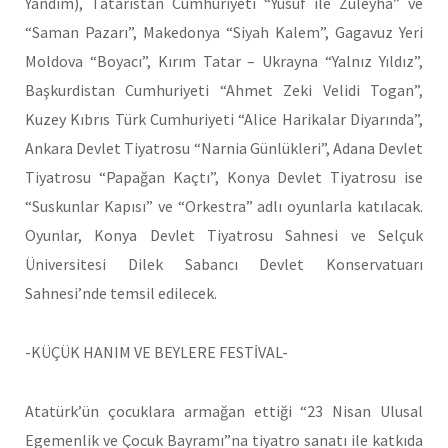
Yandım), Tataristan Cumhuriyeti “Yusuf ile Züleyha” ve
“Saman Pazarı”, Makedonya “Siyah Kalem”, Gagavuz Yeri
Moldova “Boyacı”, Kırım Tatar – Ukrayna “Yalnız Yıldız”,
Başkurdistan Cumhuriyeti “Ahmet Zeki Velidi Togan”,
Kuzey Kıbrıs Türk Cumhuriyeti “Alice Harikalar Diyarında”,
Ankara Devlet Tiyatrosu “Narnia Günlükleri”, Adana Devlet
Tiyatrosu “Papağan Kaçtı”, Konya Devlet Tiyatrosu ise
“Suskunlar Kapısı” ve “Orkestra” adlı oyunlarla katılacak.
Oyunlar, Konya Devlet Tiyatrosu Sahnesi ve Selçuk
Üniversitesi Dilek Sabancı Devlet Konservatuarı
Sahnesi’nde temsil edilecek.
-KÜÇÜK HANIM VE BEYLERE FESTİVAL-
Atatürk’ün çocuklara armağan ettiği “23 Nisan Ulusal
Egemenlik ve Çocuk Bayramı”na tiyatro sanatı ile katkıda