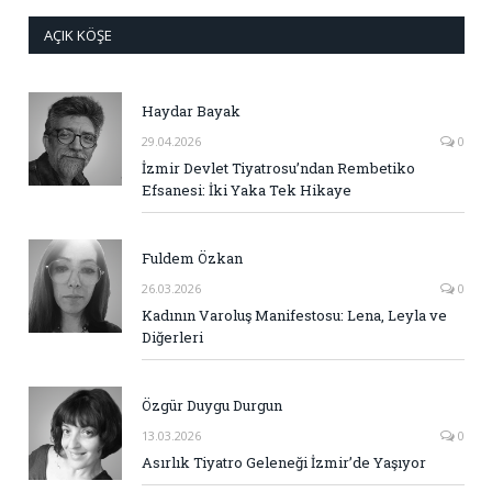
AÇIK KÖŞE
Haydar Bayak
29.04.2026
0
İzmir Devlet Tiyatrosu’ndan Rembetiko
Efsanesi: İki Yaka Tek Hikaye
Fuldem Özkan
26.03.2026
0
Kadının Varoluş Manifestosu: Lena, Leyla ve
Diğerleri
Özgür Duygu Durgun
13.03.2026
0
Asırlık Tiyatro Geleneği İzmir’de Yaşıyor