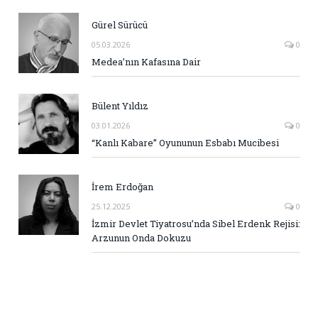
Gürel Sürücü
05.03.2026
0
Medea’nın Kafasına Dair
Bülent Yıldız
03.01.2026
0
“Kanlı Kabare” Oyununun Esbabı Mucibesi
İrem Erdoğan
25.12.2025
0
İzmir Devlet Tiyatrosu’nda Sibel Erdenk Rejisi:
Arzunun Onda Dokuzu