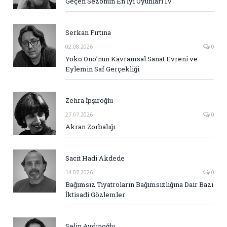
Geçen Sezonun En İyi Oyunları IV
Serkan Fırtına
02.08.2026
0
Yoko Ono’nun Kavramsal Sanat Evreni ve
Eylemin Saf Gerçekliği
Zehra İpşiroğlu
27.07.2026
0
Akran Zorbalığı
Sacit Hadi Akdede
14.07.2026
0
Bağımsız Tiyatroların Bağımsızlığına Dair Bazı
İktisadi Gözlemler
Selin Aydınoğlu