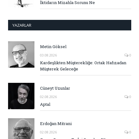
İktidarın Mizahla Sorunu Ne
YAZARLAR
Metin Göksel
03.08.2026
0
Kardeşlikten Müşterekliğe: Ortak Hafızadan
Müşterek Geleceğe
Cüneyt Uzunlar
02.08.2026
0
Aptal
Erdoğan Mitrani
02.08.2026
0