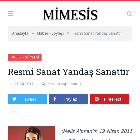
»
»
Anasayfa
Haber - Söyleşi
Resmi Sanat Yandaş Sanattır
HABER - SÖYLEŞI
Resmi Sanat Yandaş Sanattır
21.04.2011
Yorum yapılmamış
Tweet
Paylaş
Pinterest
+
(Melis Alphan’ın 19 Nisan 2011