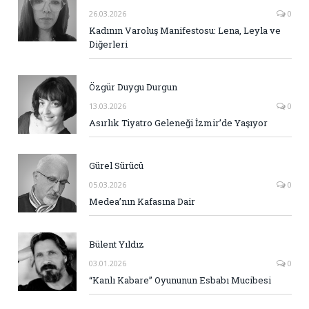
26.03.2026
0
Kadının Varoluş Manifestosu: Lena, Leyla ve
Diğerleri
Özgür Duygu Durgun
13.03.2026
0
Asırlık Tiyatro Geleneği İzmir’de Yaşıyor
Gürel Sürücü
05.03.2026
0
Medea’nın Kafasına Dair
Bülent Yıldız
03.01.2026
0
“Kanlı Kabare” Oyununun Esbabı Mucibesi