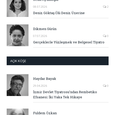
08.07.2026
2
Deniz Göktaş Ölü Deniz Üzerine
Dikmen Gürün
07.07.2026
0
Gerçeklerle Yüzleşmek ve Belgesel Tiyatro
AÇIK KÖŞE
Haydar Bayak
29.04.2026
0
İzmir Devlet Tiyatrosu’ndan Rembetiko
Efsanesi: İki Yaka Tek Hikaye
Fuldem Özkan