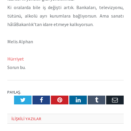
Ki oralarda bile iş değişti artık. Bankaları, televizyonu,
tütünü, alkolü ayrı kurumlara bağlıyorsun. Ama sanatı
hâlâBakanlık’tan idare etmeye kalkıyorsun.
Melis Alphan
Hürriyet
Sorun bu.
PAYLAŞ.
Twitter
Facebook
Pinterest
LinkedIn
Tumblr
E-
Posta
ILIŞKILI
YAZILAR