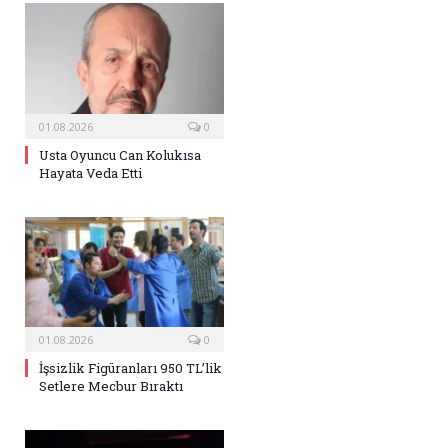
01.08.2026
0
Usta Oyuncu Can Kolukısa
Hayata Veda Etti
01.08.2026
0
İşsizlik Figüranları 950 TL’lik
Setlere Mecbur Bıraktı