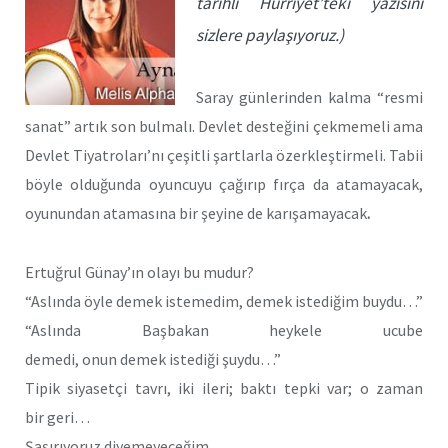
tarihli Hürriyet’teki yazısını
sizlere paylaşıyoruz.)
Saray günlerinden kalma “resmi
sanat” artık son bulmalı. Devlet desteğini çekmemeli ama
Devlet Tiyatroları’nı çeşitli şartlarla özerkleştirmeli. Tabii
böyle olduğunda oyuncuyu çağırıp fırça da atamayacak,
oyunundan atamasına bir şeyine de karışamayacak
.
Ertuğrul Günay’ın olayı bu mudur?
“Aslında öyle demek istemedim, demek istediğim buydu…”
“Aslında Başbakan heykele ucube
demedi, onun demek istediği şuydu…”
Tipik siyasetçi tavrı, iki ileri; baktı tepki var; o zaman
bir geri…
Şaşırıyoruz diyemeyeceğim.