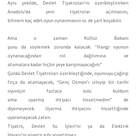
Aynı şekilde, Devlet Tiyatroları’nı özerkleştirirken
Anadolu’da yeni tiyatrolar açılmasını,
bilmem kaç adet oyun oynanmasını vs. de şart koşabilir.
Ama o zaman Kültür Bakanı
şunu da söylemek zorunda kalacak: “Hangi oyunun
oynanacağından rol dağılımına ve
atamalara kadar hiçbir şeye karışmayacağım.”
Çünkü Devlet Tiyatroları özerkleştiğinde, oyuncuyu çağırıp
fırça da atamayacak, “Genç Osman’ı izleyip bir tarihi
oyuniçin fazlaca sulu buldum
ama uyarma ihtiyacı hissetmedim” de
diyemeyecek. Uyarma ihtiyacını hissettiğinde
uyaramayacak zaten.
Tiyatro, Devlet Su İşleri’ni ya da Elektrik
İdaresi’ni yönetir gibi yönetilmez.