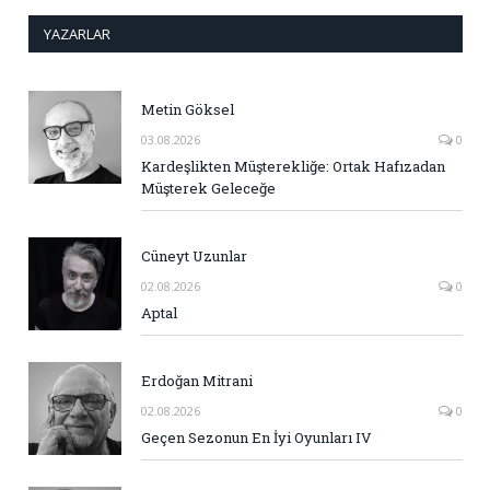
YAZARLAR
Metin Göksel
03.08.2026
0
Kardeşlikten Müşterekliğe: Ortak Hafızadan
Müşterek Geleceğe
Cüneyt Uzunlar
02.08.2026
0
Aptal
Erdoğan Mitrani
02.08.2026
0
Geçen Sezonun En İyi Oyunları IV