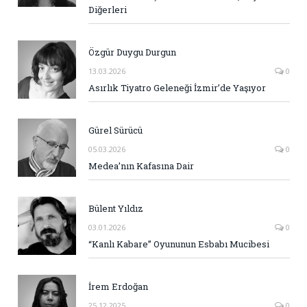
Diğerleri
Özgür Duygu Durgun
13.03.2026
0
Asırlık Tiyatro Geleneği İzmir’de Yaşıyor
Gürel Sürücü
05.03.2026
0
Medea’nın Kafasına Dair
Bülent Yıldız
03.01.2026
0
“Kanlı Kabare” Oyununun Esbabı Mucibesi
İrem Erdoğan
25.12.2025
0