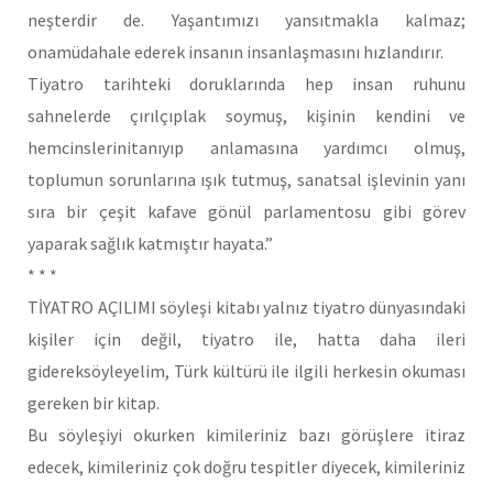
neşterdir de. Yaşantımızı yansıtmakla kalmaz;
onamüdahale ederek insanın insanlaşmasını hızlandırır.
Tiyatro tarihteki doruklarında hep insan ruhunu
sahnelerde çırılçıplak soymuş, kişinin kendini ve
hemcinslerinitanıyıp anlamasına yardımcı olmuş,
toplumun sorunlarına ışık tutmuş, sanatsal işlevinin yanı
sıra bir çeşit kafave gönül parlamentosu gibi görev
yaparak sağlık katmıştır hayata.”
* * *
TİYATRO AÇILIMI söyleşi kitabı yalnız tiyatro dünyasındaki
kişiler için değil, tiyatro ile, hatta daha ileri
gidereksöyleyelim, Türk kültürü ile ilgili herkesin okuması
gereken bir kitap.
Bu söyleşiyi okurken kimileriniz bazı görüşlere itiraz
edecek, kimileriniz çok doğru tespitler diyecek, kimileriniz