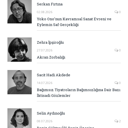
Serkan Fırtına
02.08.2026
0
Yoko Ono’nun Kavramsal Sanat Evreni ve
Eylemin Saf Gerçekliği
Zehra İpşiroğlu
27.07.2026
0
Akran Zorbalığı
Sacit Hadi Akdede
14.07.2026
0
Bağımsız Tiyatroların Bağımsızlığına Dair Bazı
İktisadi Gözlemler
Selin Aydınoğlu
08.07.2026
2
Deniz Göktaş Ölü Deniz Üzerine