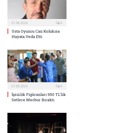
01.08.2026
0
Usta Oyuncu Can Kolukısa
Hayata Veda Etti
01.08.2026
0
İşsizlik Figüranları 950 TL’lik
Setlere Mecbur Bıraktı