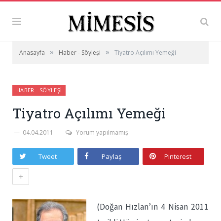
»
»
Anasayfa
Haber - Söyleşi
Tiyatro Açılımı Yemeği
HABER - SÖYLEŞI
Tiyatro Açılımı Yemeği
04.04.2011
Yorum yapılmamış
Tweet
Paylaş
Pinterest
+
(Doğan Hızlan’ın 4 Nisan 2011