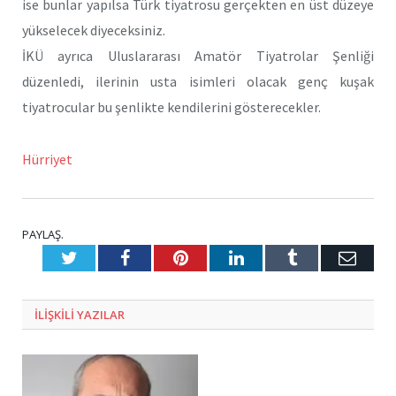
ise bunlar yapılsa Türk tiyatrosu gerçekten en üst düzeye
yükselecek diyeceksiniz.
İKÜ ayrıca Uluslararası Amatör Tiyatrolar Şenliği
düzenledi, ilerinin usta isimleri olacak genç kuşak
tiyatrocular bu şenlikte kendilerini gösterecekler.
Hürriyet
PAYLAŞ.
Twitter
Facebook
Pinterest
LinkedIn
Tumblr
E-
Posta
ILIŞKILI
YAZILAR