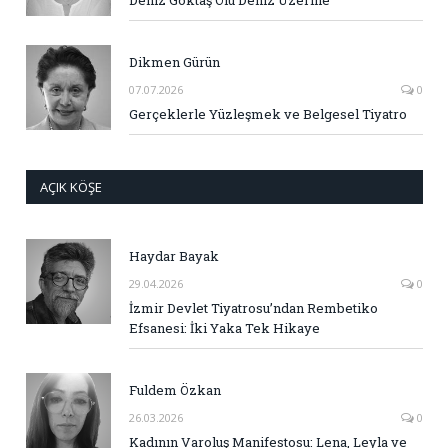
Dikmen Gürün
07.07.2026
0
Gerçeklerle Yüzleşmek ve Belgesel Tiyatro
AÇIK KÖŞE
Haydar Bayak
29.04.2026
0
İzmir Devlet Tiyatrosu’ndan Rembetiko
Efsanesi: İki Yaka Tek Hikaye
Fuldem Özkan
26.03.2026
0
Kadının Varoluş Manifestosu: Lena, Leyla ve