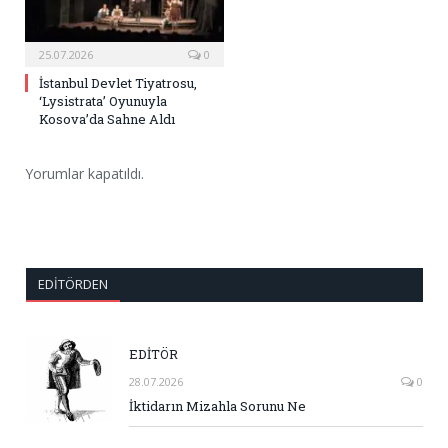
25.07.2026
0
İstanbul Devlet Tiyatrosu,
‘Lysistrata’ Oyunuyla
Kosova’da Sahne Aldı
Yorumlar kapatıldı.
EDITÖRDEN
EDİTÖR
28.07.2026
0
İktidarın Mizahla Sorunu Ne