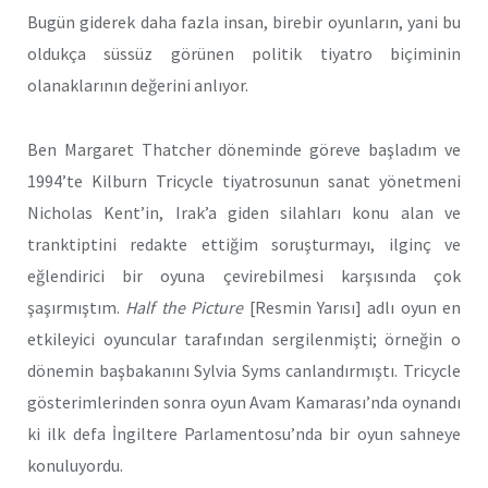
Bugün giderek daha fazla insan, birebir oyunların, yani bu
oldukça süssüz görünen politik tiyatro biçiminin
olanaklarının değerini anlıyor.
Ben Margaret Thatcher döneminde göreve başladım ve
1994’te Kilburn Tricycle tiyatrosunun sanat yönetmeni
Nicholas Kent’in, Irak’a giden silahları konu alan ve
tranktiptini redakte ettiğim soruşturmayı, ilginç ve
eğlendirici bir oyuna çevirebilmesi karşısında çok
şaşırmıştım.
Half the Picture
[Resmin Yarısı] adlı oyun en
etkileyici oyuncular tarafından sergilenmişti; örneğin o
dönemin başbakanını Sylvia Syms canlandırmıştı. Tricycle
gösterimlerinden sonra oyun Avam Kamarası’nda oynandı
ki ilk defa İngiltere Parlamentosu’nda bir oyun sahneye
konuluyordu.