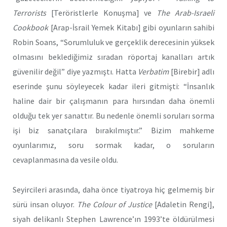
Terrorists
[Teröristlerle Konuşma] ve
The Arab-Israeli
Cookbook
[Arap-İsrail Yemek Kitabı] gibi oyunların sahibi
Robin Soans, “Sorumluluk ve gerçeklik derecesinin yüksek
olmasını beklediğimiz sıradan röportaj kanalları artık
güvenilir değil” diye yazmıştı. Hatta
Verbatim
[Birebir] adlı
eserinde şunu söyleyecek kadar ileri gitmişti: “İnsanlık
haline dair bir çalışmanın para hırsından daha önemli
olduğu tek yer sanattır. Bu nedenle önemli soruları sorma
işi biz sanatçılara bırakılmıştır.” Bizim mahkeme
oyunlarımız, soru sormak kadar, o soruların
cevaplanmasına da vesile oldu.
Seyircileri arasında, daha önce tiyatroya hiç gelmemiş bir
sürü insan oluyor.
The Colour of Justice
[Adaletin Rengi],
siyah delikanlı Stephen Lawrence’ın 1993’te öldürülmesi