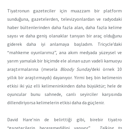
Tiyatronun gazeteciler için muazzam bir platform
sunduğuna, gazetelerden, televizyonlardan ve radyodaki
haber bültenlerinden daha fazla alan, daha fazla kelime
sayısı ve daha geniş olanaklar tanıyan bir araç olduğunu
giderek daha iyi anlamaya başladım. Tricycle’daki
“mahkeme oyunlarımız”, ana akım medyada yüzeysel ve
yarım yamalak bir biçimde ele alınan uzun vadeli kamuoyu
araştırmalarına (mesela
Bloody Sunday
’deki örnek 10
yıllık bir araştırmaydı) dayanıyor. Yirmi beş bin kelimenin
etkisi iki yüz elli kelimeninkinden daha büyüktür; hele de
oyuncular bunu sahnede, canlı seyirciler karşısında
dillendiriyorsa kelimelerin etkisi daha da güçlenir.
David Hare’nin de belirttiği gibi, birebir tiyatro
“gazetecilerin beceremediğini yapıyor”.
Talking to