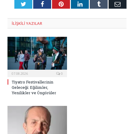
Twitter
Facebook
Pinterest
LinkedIn
Tumblr
E-
Posta
ILIŞKILI
YAZILAR
07.08.2026
0
Tiyatro Festivallerinin
Geleceği: Eğilimler,
Yenilikler ve Öngörüler