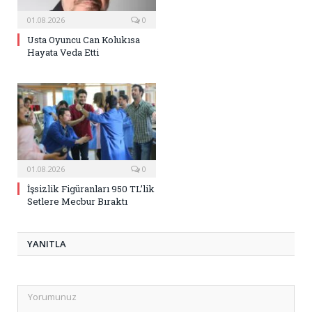
01.08.2026
0
Usta Oyuncu Can Kolukısa
Hayata Veda Etti
01.08.2026
0
İşsizlik Figüranları 950 TL’lik
Setlere Mecbur Bıraktı
YANITLA