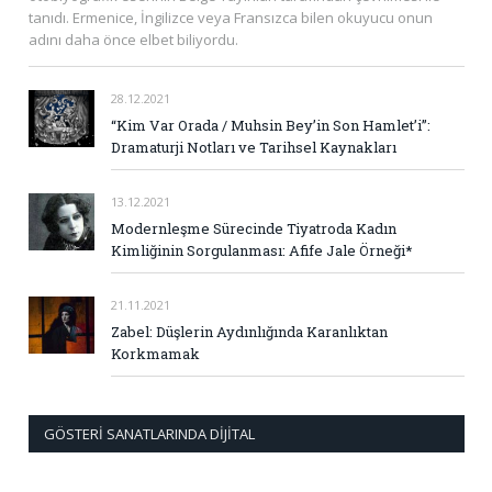
tanıdı. Ermenice, İngilizce veya Fransızca bilen okuyucu onun
adını daha önce elbet biliyordu.
28.12.2021
“Kim Var Orada / Muhsin Bey’in Son Hamlet’i”:
Dramaturji Notları ve Tarihsel Kaynakları
13.12.2021
Modernleşme Sürecinde Tiyatroda Kadın
Kimliğinin Sorgulanması: Afife Jale Örneği*
21.11.2021
Zabel: Düşlerin Aydınlığında Karanlıktan
Korkmamak
GÖSTERI SANATLARINDA DIJITAL