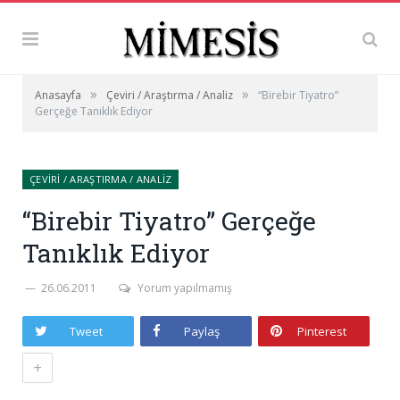
»
»
Anasayfa
Çeviri / Araştırma / Analiz
“Birebir Tiyatro”
Gerçeğe Tanıklık Ediyor
ÇEVIRI / ARAŞTIRMA / ANALIZ
“Birebir Tiyatro” Gerçeğe
Tanıklık Ediyor
26.06.2011
Yorum yapılmamış
Tweet
Paylaş
Pinterest
+