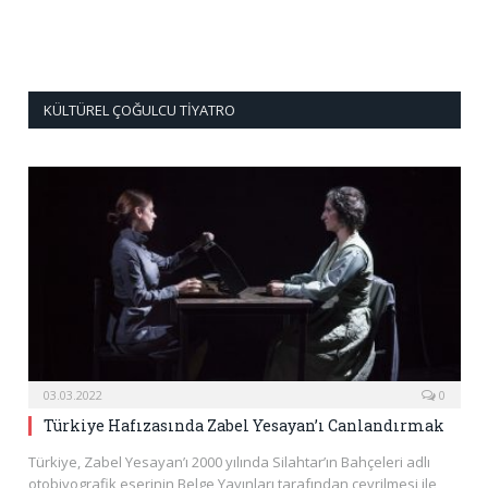
KÜLTÜREL ÇOĞULCU TIYATRO
03.03.2022
0
Türkiye Hafızasında Zabel Yesayan’ı Canlandırmak
Türkiye, Zabel Yesayan’ı 2000 yılında Silahtar’ın Bahçeleri adlı
otobiyografik eserinin Belge Yayınları tarafından çevrilmesi ile