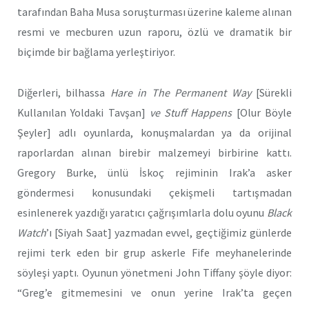
tarafından Baha Musa soruşturması üzerine kaleme alınan
resmi ve mecburen uzun raporu, özlü ve dramatik bir
biçimde bir bağlama yerleştiriyor.
Diğerleri, bilhassa
Hare in The Permanent Way
[Sürekli
Kullanılan Yoldaki Tavşan]
ve Stuff Happens
[Olur Böyle
Şeyler] adlı oyunlarda, konuşmalardan ya da orijinal
raporlardan alınan birebir malzemeyi birbirine kattı.
Gregory Burke, ünlü İskoç rejiminin Irak’a asker
göndermesi konusundaki çekişmeli tartışmadan
esinlenerek yazdığı yaratıcı çağrışımlarla dolu oyunu
Black
Watch
’ı [Siyah Saat] yazmadan evvel, geçtiğimiz günlerde
rejimi terk eden bir grup askerle Fife meyhanelerinde
söyleşi yaptı. Oyunun yönetmeni John Tiffany şöyle diyor:
“Greg’e gitmemesini ve onun yerine Irak’ta geçen