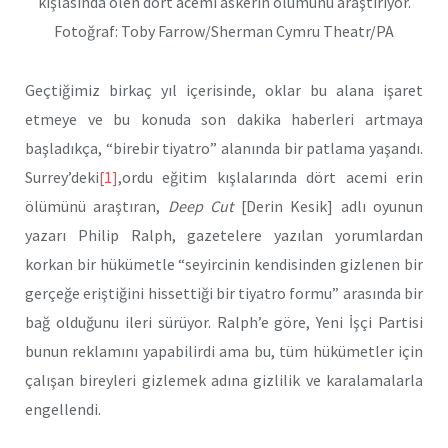
kışlasında ölen dört acemi askerin ölümünü araştırıyor.
Fotoğraf: Toby Farrow/Sherman Cymru Theatr/PA
Geçtiğimiz birkaç yıl içerisinde, oklar bu alana işaret
etmeye ve bu konuda son dakika haberleri artmaya
başladıkça, “birebir tiyatro” alanında bir patlama yaşandı.
Surrey’deki
[1]
,ordu eğitim kışlalarında dört acemi erin
ölümünü araştıran,
Deep Cut
[Derin Kesik] adlı oyunun
yazarı Philip Ralph, gazetelere yazılan yorumlardan
korkan bir hükümetle “seyircinin kendisinden gizlenen bir
gerçeğe eriştiğini hissettiği bir tiyatro formu” arasında bir
bağ olduğunu ileri sürüyor. Ralph’e göre, Yeni İşçi Partisi
bunun reklamını yapabilirdi ama bu, tüm hükümetler için
çalışan bireyleri gizlemek adına gizlilik ve karalamalarla
engellendi.