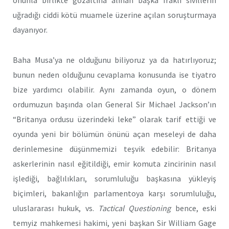
onunla birlikte gözaltına alınan başka Iraklı sivillerin
uğradığı ciddi kötü muamele üzerine açılan soruşturmaya
dayanıyor.
Baha Musa’ya ne olduğunu biliyoruz ya da hatırlıyoruz;
bunun neden olduğunu cevaplama konusunda ise tiyatro
bize yardımcı olabilir. Aynı zamanda oyun, o dönem
ordumuzun başında olan General Sir Michael Jackson’ın
“Britanya ordusu üzerindeki leke” olarak tarif ettiği ve
oyunda yeni bir bölümün önünü açan meseleyi de daha
derinlemesine düşünmemizi teşvik edebilir: Britanya
askerlerinin nasıl eğitildiği, emir komuta zincirinin nasıl
işlediği, bağlılıkları, sorumluluğu başkasına yükleyiş
biçimleri, bakanlığın parlamentoya karşı sorumluluğu,
uluslararası hukuk, vs.
Tactical Questioning
bence, eski
temyiz mahkemesi hakimi, yeni başkan Sir William Gage