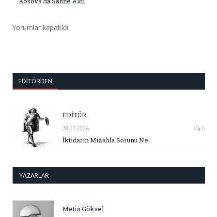
Kosova’da Sahne Aldı
Yorumlar kapatıldı.
EDITÖRDEN
EDİTÖR
28.07.2026
0
İktidarın Mizahla Sorunu Ne
YAZARLAR
Metin Göksel