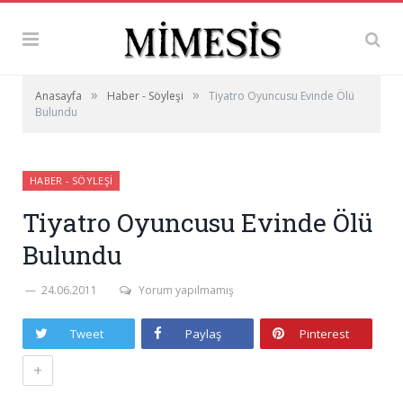
»
»
Anasayfa
Haber - Söyleşi
Tiyatro Oyuncusu Evinde Ölü
Bulundu
HABER - SÖYLEŞI
Tiyatro Oyuncusu Evinde Ölü
Bulundu
24.06.2011
Yorum yapılmamış
Tweet
Paylaş
Pinterest
+