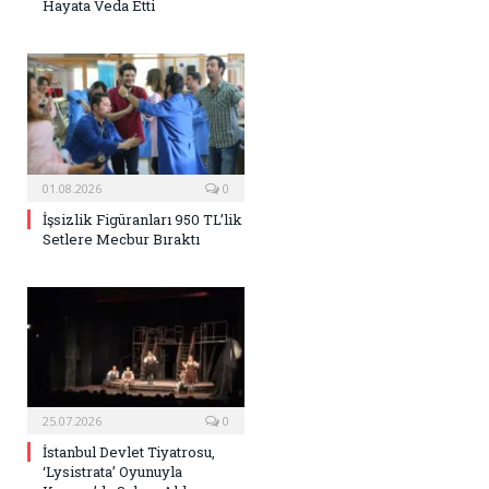
Hayata Veda Etti
01.08.2026
0
İşsizlik Figüranları 950 TL’lik
Setlere Mecbur Bıraktı
25.07.2026
0
İstanbul Devlet Tiyatrosu,
‘Lysistrata’ Oyunuyla