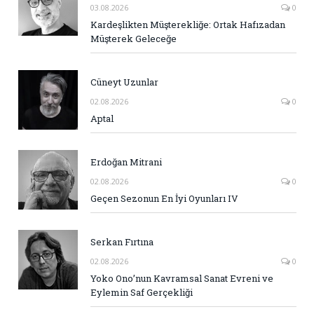
03.08.2026
0
Kardeşlikten Müşterekliğe: Ortak Hafızadan
Müşterek Geleceğe
Cüneyt Uzunlar
02.08.2026
0
Aptal
Erdoğan Mitrani
02.08.2026
0
Geçen Sezonun En İyi Oyunları IV
Serkan Fırtına
02.08.2026
0
Yoko Ono’nun Kavramsal Sanat Evreni ve
Eylemin Saf Gerçekliği