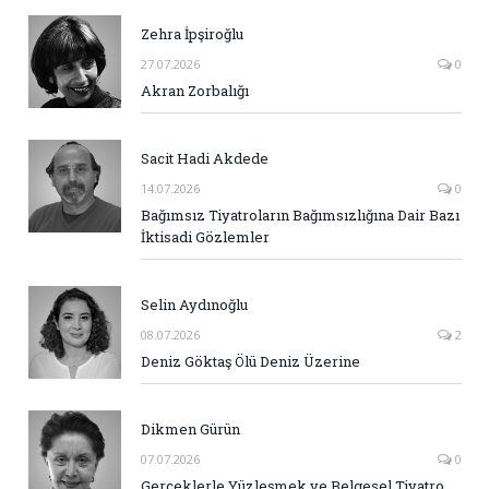
Zehra İpşiroğlu
27.07.2026
0
Akran Zorbalığı
Sacit Hadi Akdede
14.07.2026
0
Bağımsız Tiyatroların Bağımsızlığına Dair Bazı
İktisadi Gözlemler
Selin Aydınoğlu
08.07.2026
2
Deniz Göktaş Ölü Deniz Üzerine
Dikmen Gürün
07.07.2026
0
Gerçeklerle Yüzleşmek ve Belgesel Tiyatro