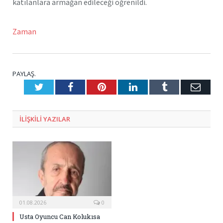
katılanlara armağan edileceği öğrenildi.
Zaman
PAYLAŞ.
Twitter
Facebook
Pinterest
LinkedIn
Tumblr
E-
Posta
ILIŞKILI
YAZILAR
01.08.2026
0
Usta Oyuncu Can Kolukısa