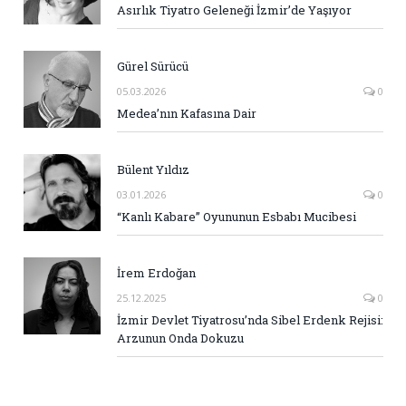
Asırlık Tiyatro Geleneği İzmir’de Yaşıyor
Gürel Sürücü
05.03.2026
0
Medea’nın Kafasına Dair
Bülent Yıldız
03.01.2026
0
“Kanlı Kabare” Oyununun Esbabı Mucibesi
İrem Erdoğan
25.12.2025
0
İzmir Devlet Tiyatrosu’nda Sibel Erdenk Rejisi:
Arzunun Onda Dokuzu