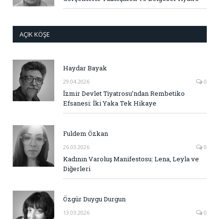
AÇIK KÖŞE
Haydar Bayak
29.04.2026
0
İzmir Devlet Tiyatrosu’ndan Rembetiko
Efsanesi: İki Yaka Tek Hikaye
Fuldem Özkan
26.03.2026
0
Kadının Varoluş Manifestosu: Lena, Leyla ve
Diğerleri
Özgür Duygu Durgun
13.03.2026
0