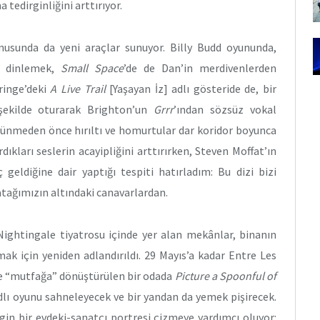
 tedirginliğini arttırıyor.
nusunda da yeni araçlar sunuyor. Billy Budd oyununda,
i dinlemek,
Small Space
’de de Dan’in merdivenlerden
Fringe’deki
A Live Trail
[Yaşayan İz] adlı gösteride de, bir
şekilde oturarak Brighton’un
Grrr
’ından sözsüz vokal
ürünmeden önce hırıltı ve homurtular dar koridor boyunca
dıkları seslerin acayipliğini arttırırken, Steven Moffat’ın
geldiğine dair yaptığı tespiti hatırladım: Bu dizi bizi
atağımızın altındaki canavarlardan.
ightingale tiyatrosu içinde yer alan mekânlar, binanın
mak için yeniden adlandırıldı. 29 Mayıs’a kadar Entre Les
de “mutfağa” dönüştürülen bir odada
Picture a Spoonful of
dlı oyunu sahneleyecek ve bir yandan da yemek pişirecek.
in bir evdeki-sanatçı portresi çizmeye yardımcı oluyor: