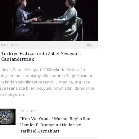
03.03.2022
0
Türkiye Hafızasında Zabel Yesayan’ı
Canlandırmak
ürkiye, Zabel Yesayan’ı 2000 yılında Silahtar’ın
ahçeleri adlı otobiyografik eserinin Belge Yayınları
arafından çevrilmesi ile tanıdı. Ermenice, İngilizce
eya Fransızca bilen okuyucu onun adını daha önce
lbet biliyordu.
28.12.2021
“Kim Var Orada / Muhsin Bey’in Son
Hamlet’i”: Dramaturji Notları ve
Tarihsel Kaynakları