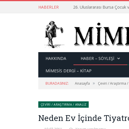
HABERLER
26. Uluslararası Bursa Çocuk v
HAKKINDA
HABER – SÖYLEŞI
MİMESİS DERGİ – KİTAP
»
BURADASINIZ:
Anasayfa
Çeviri / Araştırma /
ÇEVIRI / ARAŞTIRMA / ANALIZ
Neden Ev İçinde Tiyatr