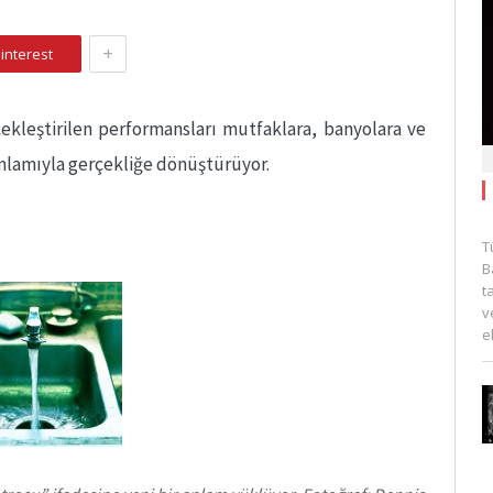
+
interest
çekleştirilen performansları mutfaklara, banyolara ve
nlamıyla gerçekliğe dönüştürüyor.
T
B
t
v
e