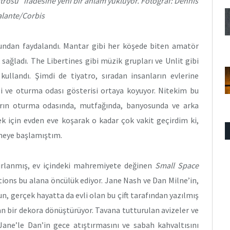
atrosu” ifadesine yeni bir anlam yüklüyor. Fotoğraf: Dennis
lante/Corbis
bundan faydalandı. Mantar gibi her köşede biten amatör
sağladı. The Libertines gibi müzik grupları ve Unlit gibi
kullandı. Şimdi de tiyatro, sıradan insanların evlerine
si ve oturma odası gösterisi ortaya koyuyor. Nitekim bu
ların oturma odasında, mutfağında, banyosunda ve arka
k için evden eve koşarak o kadar çok vakit geçirdim ki,
tmeye başlamıştım.
ırlanmış, ev içindeki mahremiyete değinen
Small Space
ions bu alana öncülük ediyor. Jane Nash ve Dan Milne’in,
oyun, gerçek hayatta da evli olan bu çift tarafından yazılmış
an bir dekora dönüştürüyor. Tavana tutturulan avizeler ve
 Jane’le Dan’in gece atıştırmasını ve sabah kahvaltısını