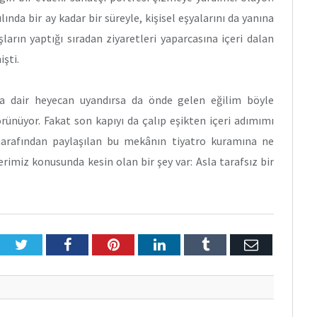
da bir ay kadar bir süreyle, kişisel eşyalarını da yanına
arın yaptığı sıradan ziyaretleri yaparcasına içeri dalan
işti.
ta dair heyecan uyandırsa da önde gelen eğilim böyle
ünüyor. Fakat son kapıyı da çalıp eşikten içeri adımımı
tarafından paylaşılan bu mekânın tiyatro kuramına ne
rimiz konusunda kesin olan bir şey var: Asla tarafsız bir
Twitter
Facebook
Pinterest
LinkedIn
Tumblr
E-
Posta