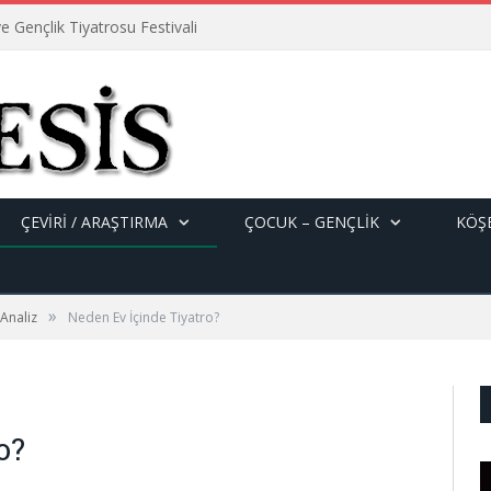
e Gençlik Tiyatrosu Festivali
ÇEVİRİ / ARAŞTIRMA
ÇOCUK – GENÇLIK
KÖŞE
»
 Analiz
Neden Ev İçinde Tiyatro?
o?