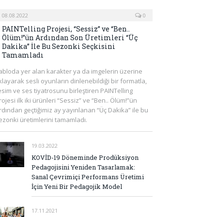
08.08.2022
0
PAINTelling Projesi, “Sessiz” ve “Ben..
Ölüm!”ün Ardından Son Üretimleri “Üç
Dakika” İle Bu Sezonki Seçkisini
Tamamladı
abloda yer alan karakter ya da imgelerin üzerine
ıklayarak sesli oyunların dinlenebildiği bir formatla,
esim ve ses tiyatrosunu birleştiren PAINTelling
rojesi ilk iki ürünleri “Sessiz” ve “Ben.. Ölüm!”ün
rdından geçtiğimiz ay yayınlanan “Üç Dakika” ile bu
ezonki üretimlerini tamamladı.
19.03.2022
KOVİD-19 Döneminde Prodüksiyon
Pedagojisini Yeniden Tasarlamak:
Sanal Çevrimiçi Performans Üretimi
İçin Yeni Bir Pedagojik Model
17.11.2021