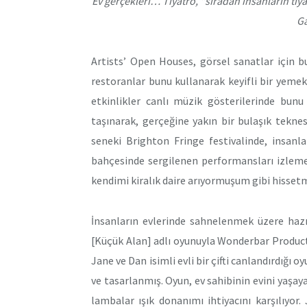
Ev gerçekleri… Tiyatro, “sıradan insanların tiy
Ga
Artists’ Open Houses, görsel sanatlar için 
restoranlar bunu kullanarak keyifli bir yemek 
etkinlikler canlı müzik gösterilerinde bunu 
taşınarak, gerçeğine yakın bir bulaşık tekne
seneki Brighton Fringe festivalinde, insan
bahçesinde sergilenen performansları izleme
kendimi kiralık daire arıyormuşum gibi hisse
İnsanların evlerinde sahnelenmek üzere haz
[Küçük Alan] adlı oyunuyla Wonderbar Product
Jane ve Dan isimli evli bir çifti canlandırdığı 
ve tasarlanmış. Oyun, ev sahibinin evini yaşay
lambalar ışık donanımı ihtiyacını karşılıyor.