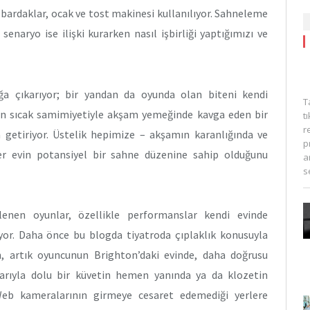
 bardaklar, ocak ve tost makinesi kullanılıyor. Sahneleme
senaryo ise ilişki kurarken nasıl işbirliği yaptığımızı ve
çığa çıkarıyor; bir yandan da oyunda olan biteni kendi
T
evin sıcak samimiyetiyle akşam yemeğinde kavga eden bir
t
r
ya getiriyor. Üstelik hepimize – akşamın karanlığında ve
p
er evin potansiyel bir sahne düzenine sahip olduğunu
a
s
gilenen oyunlar, özellikle performanslar kendi evinde
uyor. Daha önce bu blogda tiyatroda çıplaklık konusuyla
, artık oyuncunun Brighton’daki evinde, daha doğrusu
alarıyla dolu bir küvetin hemen yanında ya da klozetin
Web kameralarının girmeye cesaret edemediği yerlere