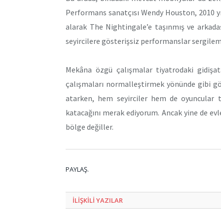
Performans sanatçısı Wendy Houston, 2010 yılın
alarak The Nightingale’e taşınmış ve arkadaşl
seyircilere gösterişsiz performanslar sergilem
Mekâna özgü çalışmalar tiyatrodaki gidişa
çalışmaları normalleştirmek yönünde gibi gör
atarken, hem seyirciler hem de oyuncular 
katacağını merak ediyorum. Ancak yine de evle
bölge değiller.
PAYLAŞ.
ILIŞKILI
YAZILAR