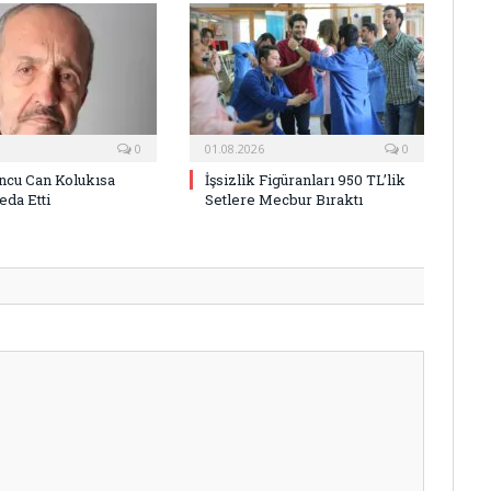
0
01.08.2026
0
ncu Can Kolukısa
İşsizlik Figüranları 950 TL’lik
eda Etti
Setlere Mecbur Bıraktı