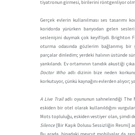
tiyatronun girmesi, birilerini röntgenliyor olma
Gerçek evlerin kullanılması ses tasarımı ko
koridorda yürürken banyodan gelen sesler
seslenişini duymak çok keyifliydi. Brighton 
oturma odasında gözlerim bağlanmış bir 
parçalar dinledim; yerdeki halının üstünde s
yankılandı. Ev ortamının tanıdık akustiği çıkar
Doctor Who
adlı dizinin bize neden korkunç 
korkutuyor, çünkü kaynağını evlerden alıyor; y
A Live Trail
adlı oyununun sahnelendiği The N
eskiden bir otel olarak kullanıldığını vurgula
Mots topluluğu, eskiden vestiyer olan, şimdi 
Silence
[Bir Kaşık Dolusu Sessizliğin Resmi] a
Bu arada, binadaki mevcut mobilyalar da zeng