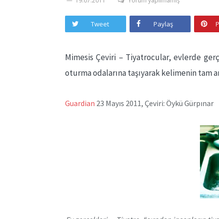
19.07.2011
Yorum yapılmamış
Tweet
Paylaş
P
Mimesis Çeviri – Tiyatrocular, evlerde ger
oturma odalarına taşıyarak kelimenin tam a
Guardian
23 Mayıs 2011, Çeviri: Öykü Gürpınar