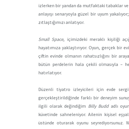
izlerken bir yandan da mutfaktaki tabaklar ve
anlayışı senaryoyla güzel bir uyum yakalıyor; 
zıtlaştığımızı anlatıyor.
Small Space
, içimizdeki meraklı kişiliği a
hayatımıza yaklaştırıyor. Oyun, gerçek bir 
çiftin evinde olmanın rahatsızlığını bir ara
bütün perdelerin hala çekili olmasıyla – h
hatırlatıyor.
Düzenli tiyatro izleyicileri için evde ser
gerçekleştirildiğinde farklı bir deneyim sun
ilgili olarak değindiğim
Billy Budd
adlı oyun
küvetinde sahneleniyor. Ailenin kişisel eşy
üstünde oturarak oyunu seyrediyorsunuz. 