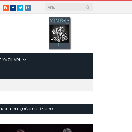
RSS
Facebook
Twitter
Instagram
 YAZILARI
KÜLTÜREL ÇOĞULCU TIYATRO