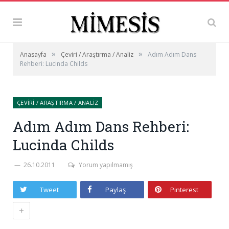
»
»
Anasayfa
Çeviri / Araştırma / Analiz
Adım Adım Dans
Rehberi: Lucinda Childs
ÇEVIRI / ARAŞTIRMA / ANALIZ
Adım Adım Dans Rehberi:
Lucinda Childs
26.10.2011
Yorum yapılmamış
Tweet
Paylaş
Pinterest
+