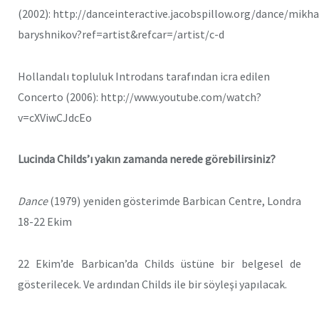
(2002): http://danceinteractive.jacobspillow.org/dance/mikha
baryshnikov?ref=artist&refcar=/artist/c-d
Hollandalı topluluk Introdans tarafından icra edilen
Concerto (2006): http://www.youtube.com/watch?
v=cXViwCJdcEo
Lucinda Childs’ı yakın zamanda nerede görebilirsiniz?
Dance
(1979) yeniden gösterimde Barbican Centre, Londra
18-22 Ekim
22 Ekim’de Barbican’da Childs üstüne bir belgesel de
gösterilecek. Ve ardından Childs ile bir söyleşi yapılacak.