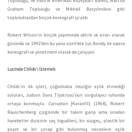
Topluluğu, ve Pasifik Amerikalı Kuzeybatı Balesi, Martha
Graham Topluluğu ve Mikhail Baryshnikov gibi
topluluklardan birçok koreografi işi aldı.
Robert Wilson’ın birçok yapımında aktris ve icracı olarak
göründü ve 1992’den bu yana özellikle Luc Bondy ile opera
koreografı ve yönetmeni olarak da çalışıyor.
Lucinda Childs’ı İzlemek
Childs’ın ilk işleri, çoğunlukla müziğin eşlik etmediği
soloları, Judson Dans Tiyatrosu’nun sorgulayıcı ruhunda
ortaya konmuştu.
Carnation
[Karanfil] (1964), Robert
Rauschenberg çizgisinde bir takım garip ama sıradan
hareketler dizisinin saç bigudileri, bir süzgeç, plastik bir
poşet ve bir çorap gibi bulunmuş nesnelere eşlik