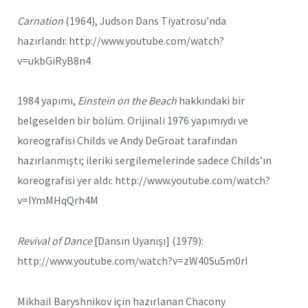
Carnation
(1964), Judson Dans Tiyatrosu’nda
hazırlandı: http://www.youtube.com/watch?
v=ukbGiRyB8n4
1984 yapımı,
Einstein on the Beach
hakkındaki bir
belgeselden bir bölüm. Orijinali 1976 yapımıydı ve
koreografisi Childs ve Andy DeGroat tarafından
hazırlanmıştı; ileriki sergilemelerinde sadece Childs’ın
koreografisi yer aldı: http://www.youtube.com/watch?
v=IYmMHqQrh4M
Revival of Dance
[Dansın Uyanışı] (1979):
http://www.youtube.com/watch?v=zW40Su5m0rI
Mikhail Baryshnikov için hazırlanan Chacony