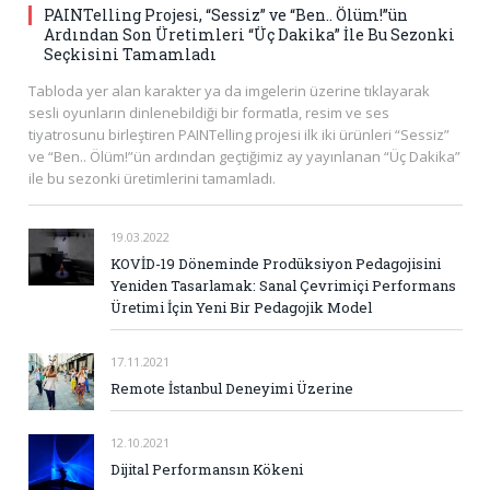
PAINTelling Projesi, “Sessiz” ve “Ben.. Ölüm!”ün
Ardından Son Üretimleri “Üç Dakika” İle Bu Sezonki
Seçkisini Tamamladı
Tabloda yer alan karakter ya da imgelerin üzerine tıklayarak
sesli oyunların dinlenebildiği bir formatla, resim ve ses
tiyatrosunu birleştiren PAINTelling projesi ilk iki ürünleri “Sessiz”
ve “Ben.. Ölüm!”ün ardından geçtiğimiz ay yayınlanan “Üç Dakika”
ile bu sezonki üretimlerini tamamladı.
19.03.2022
KOVİD-19 Döneminde Prodüksiyon Pedagojisini
Yeniden Tasarlamak: Sanal Çevrimiçi Performans
Üretimi İçin Yeni Bir Pedagojik Model
17.11.2021
Remote İstanbul Deneyimi Üzerine
12.10.2021
Dijital Performansın Kökeni