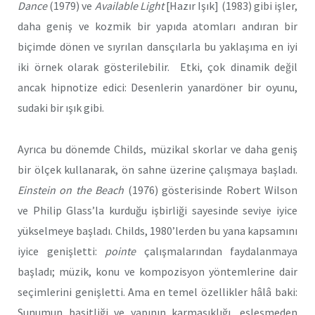
Dance
(1979) ve
Available Light
[Hazır Işık] (1983) gibi işler,
daha geniş ve kozmik bir yapıda atomları andıran bir
biçimde dönen ve sıyrılan dansçılarla bu yaklaşıma en iyi
iki örnek olarak gösterilebilir. Etki, çok dinamik değil
ancak hipnotize edici: Desenlerin yanardöner bir oyunu,
sudaki bir ışık gibi.
Ayrıca bu dönemde Childs, müzikal skorlar ve daha geniş
bir ölçek kullanarak, ön sahne üzerine çalışmaya başladı.
Einstein on the Beach
(1976) gösterisinde Robert Wilson
ve Philip Glass’la kurduğu işbirliği sayesinde seviye iyice
yükselmeye başladı. Childs, 1980’lerden bu yana kapsamını
iyice genişletti:
pointe
çalışmalarından faydalanmaya
başladı; müzik, konu ve kompozisyon yöntemlerine dair
seçimlerini genişletti. Ama en temel özellikler hâlâ baki:
Sunumun basitliği ve yapının karmaşıklığı, eşleşmeden