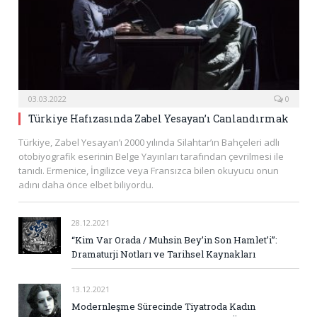
03.03.2022
0
Türkiye Hafızasında Zabel Yesayan’ı Canlandırmak
Türkiye, Zabel Yesayan’ı 2000 yılında Silahtar’ın Bahçeleri adlı
otobiyografik eserinin Belge Yayınları tarafından çevrilmesi ile
tanıdı. Ermenice, İngilizce veya Fransızca bilen okuyucu onun
adını daha önce elbet biliyordu.
28.12.2021
“Kim Var Orada / Muhsin Bey’in Son Hamlet’i”:
Dramaturji Notları ve Tarihsel Kaynakları
13.12.2021
Modernleşme Sürecinde Tiyatroda Kadın