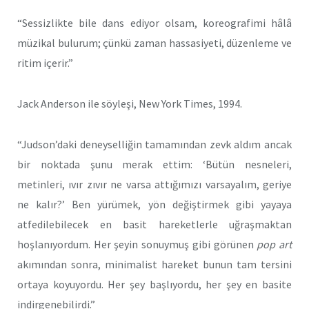
“Sessizlikte bile dans ediyor olsam, koreografimi hâlâ
müzikal bulurum; çünkü zaman hassasiyeti, düzenleme ve
ritim içerir.”
Jack Anderson ile söyleşi, New York Times, 1994.
“Judson’daki deneyselliğin tamamından zevk aldım ancak
bir noktada şunu merak ettim: ‘Bütün nesneleri,
metinleri, ıvır zıvır ne varsa attığımızı varsayalım, geriye
ne kalır?’ Ben yürümek, yön değiştirmek gibi yayaya
atfedilebilecek en basit hareketlerle uğraşmaktan
hoşlanıyordum. Her şeyin sonuymuş gibi görünen
pop art
akımından sonra, minimalist hareket bunun tam tersini
ortaya koyuyordu. Her şey başlıyordu, her şey en basite
indirgenebilirdi.”