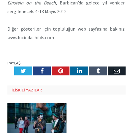
Einstein on the Beach
, Barbican’da gelece yıl yeniden
sergilenecek. 4-13 Mayıs 2012
Diğer gösteriler için topluluğun web sayfasına bakınız:
www.lucindachilds.com
PAYLAŞ.
Twitter
Facebook
Pinterest
LinkedIn
Tumblr
E-
Posta
ILIŞKILI
YAZILAR