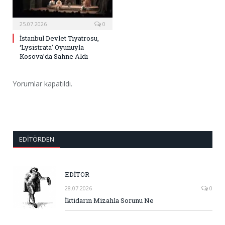
25.07.2026
0
İstanbul Devlet Tiyatrosu,
‘Lysistrata’ Oyunuyla
Kosova’da Sahne Aldı
Yorumlar kapatıldı.
EDITÖRDEN
EDİTÖR
28.07.2026
0
İktidarın Mizahla Sorunu Ne