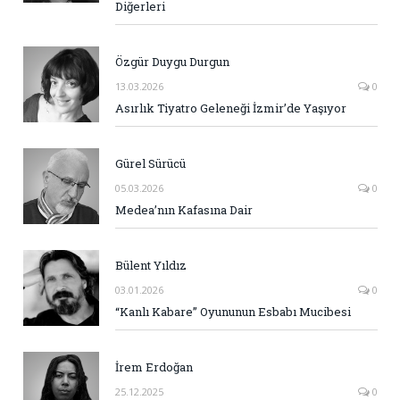
Diğerleri
Özgür Duygu Durgun
13.03.2026
0
Asırlık Tiyatro Geleneği İzmir’de Yaşıyor
Gürel Sürücü
05.03.2026
0
Medea’nın Kafasına Dair
Bülent Yıldız
03.01.2026
0
“Kanlı Kabare” Oyununun Esbabı Mucibesi
İrem Erdoğan
25.12.2025
0