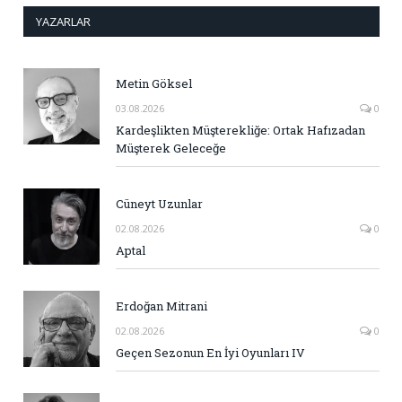
YAZARLAR
Metin Göksel
03.08.2026
0
Kardeşlikten Müşterekliğe: Ortak Hafızadan
Müşterek Geleceğe
Cüneyt Uzunlar
02.08.2026
0
Aptal
Erdoğan Mitrani
02.08.2026
0
Geçen Sezonun En İyi Oyunları IV