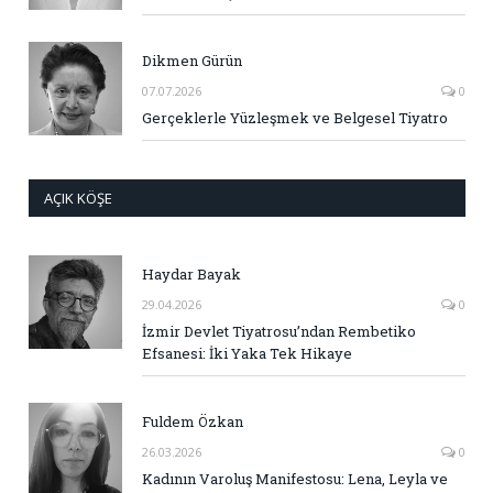
Dikmen Gürün
07.07.2026
0
Gerçeklerle Yüzleşmek ve Belgesel Tiyatro
AÇIK KÖŞE
Haydar Bayak
29.04.2026
0
İzmir Devlet Tiyatrosu’ndan Rembetiko
Efsanesi: İki Yaka Tek Hikaye
Fuldem Özkan
26.03.2026
0
Kadının Varoluş Manifestosu: Lena, Leyla ve