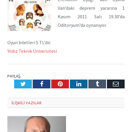
Van’daki deprem yararına 1
Kasım 2011 Salı 19.30’da
Oditoryum’da oynanıyor.
Oyun biletleri 5 TL’dir.
Yıldız Teknik Üniversitesi
PAYLAŞ.
Twitter
Facebook
Pinterest
LinkedIn
Tumblr
E-
Posta
ILIŞKILI
YAZILAR