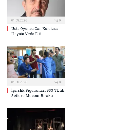
01.08.2026
0
Usta Oyuncu Can Kolukısa
Hayata Veda Etti
01.08.2026
0
İşsizlik Figüranları 950 TL’lik
Setlere Mecbur Bıraktı