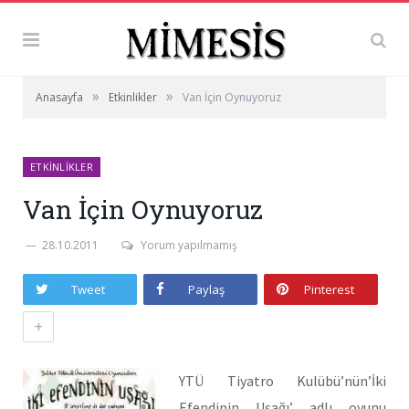
»
»
Anasayfa
Etkinlikler
Van İçin Oynuyoruz
ETKINLIKLER
Van İçin Oynuyoruz
28.10.2011
Yorum yapılmamış
Tweet
Paylaş
Pinterest
+
YTÜ Tiyatro Kulübü’nün’İki
Efendinin Uşağı’ adlı oyunu