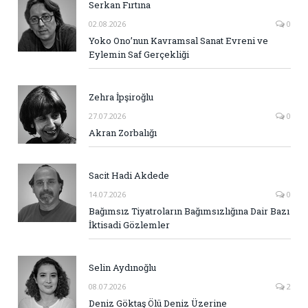
Serkan Fırtına
02.08.2026
0
Yoko Ono’nun Kavramsal Sanat Evreni ve
Eylemin Saf Gerçekliği
Zehra İpşiroğlu
27.07.2026
0
Akran Zorbalığı
Sacit Hadi Akdede
14.07.2026
0
Bağımsız Tiyatroların Bağımsızlığına Dair Bazı
İktisadi Gözlemler
Selin Aydınoğlu
08.07.2026
2
Deniz Göktaş Ölü Deniz Üzerine