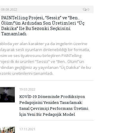
08.08.2022
0
PAINTelling Projesi, “Sessiz” ve “Ben..
Ölüm!”ün Ardından Son Üretimleri “Üç
Dakika” İle Bu Sezonki Seçkisini
Tamamladı
abloda yer alan karakter ya da imgelerin üzerine
ıklayarak sesli oyunların dinlenebildiği bir formatla,
esim ve ses tiyatrosunu birleştiren PAINTelling
rojesi ilk iki ürünleri “Sessiz” ve “Ben.. Ölüm!”ün
rdından geçtiğimiz ay yayınlanan “Üç Dakika” ile bu
ezonki üretimlerini tamamladı.
19.03.2022
KOVİD-19 Döneminde Prodüksiyon
Pedagojisini Yeniden Tasarlamak:
Sanal Çevrimiçi Performans Üretimi
İçin Yeni Bir Pedagojik Model
17.11.2021