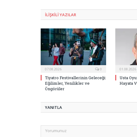
ILIŞKILI
YAZILAR
07.08.2026
0
01.08.2026
Tiyatro Festivallerinin Geleceği:
Usta Oyu
Eğilimler, Yenilikler ve
Hayata V
Öngörüler
YANITLA