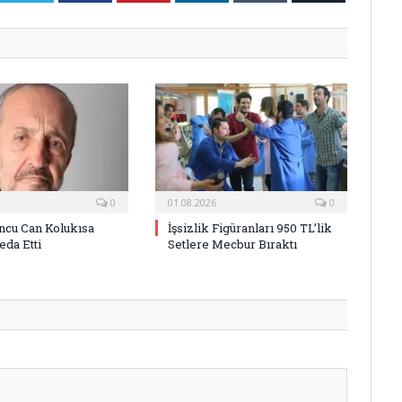
Posta
0
01.08.2026
0
ncu Can Kolukısa
İşsizlik Figüranları 950 TL’lik
eda Etti
Setlere Mecbur Bıraktı