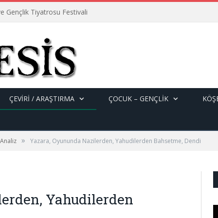
e Gençlik Tiyatrosu Festivali
ÇEVİRİ / ARAŞTIRMA
ÇOCUK – GENÇLIK
KÖŞE
»
 Analiz
Yazara, Oyununda Nazilerden, Yahudilerden Bahsetme, Dendi
lerden, Yahudilerden