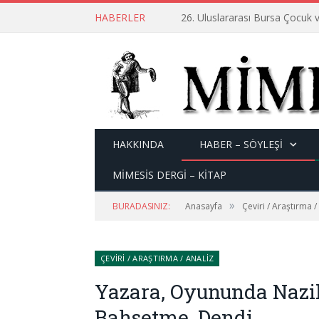
HABERLER
26. Uluslararası Bursa Çocuk v
HAKKINDA
HABER – SÖYLEŞI
MİMESİS DERGİ – KİTAP
»
BURADASINIZ:
Anasayfa
Çeviri / Araştırma /
ÇEVIRI / ARAŞTIRMA / ANALIZ
Yazara, Oyununda Nazi
Bahsetme, Dendi