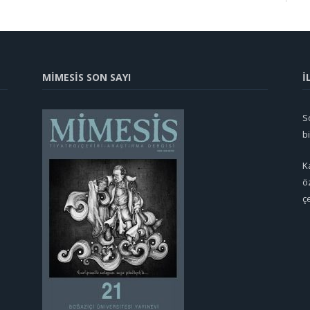
MİMESİS SON SAYI
İ
So
b
K
ö
ç