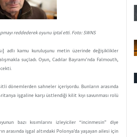
yapmayı reddederek oyunu iptal etti. Foto: SWNS
sı] adlı kamu kuruluşunu metin üzerinde değişiklikler
alışmakla suçladı. Oyun, Cadılar Bayramı’nda Falmouth,
cekti.
itli dönemlerden sahneler içeriyordu. Bunların arasında
itanya işgaline karşı üstlendiği kilit kıyı savunması rolü
yunun bazı kısımlarını izleyiciler “incinmesin” diye
ın arasında işgal altındaki Polonya’da yaşayan ailesi için