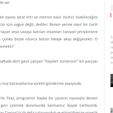
e var.
ek oyunu iptal etti ve metnin nasıl incitici olabileceğini
isi için uygun değil, dediler. Bunun yerine nasıl bir tarih
layan veya savaşa katılan insanları tanıyan yetişkinlere
T
m çünkü böyle olunca bütün hikaye akışı değişecekti. O
t
lemekti.”
r
p
a
haftada dört gece çalışan “hayalet turlarının” bir parçası
s
ı top bataryalarına sürekli gönderme yapıyordu.
lie Fear, programın başka bir yazarın oyunuyla devam
u geri çekmek durumunda kalmamız büyük talihsizlik.
y Tinson’la ilk defa çalışıyorduk ve etkinliğimize yönelik