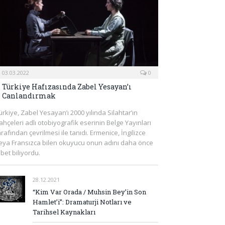
03.03.2022
0
Türkiye Hafızasında Zabel Yesayan’ı
Canlandırmak
ürkiye, Zabel Yesayan’ı 2000 yılında Silahtar’ın
ahçeleri adlı otobiyografik eserinin Belge Yayınları
arafından çevrilmesi ile tanıdı. Ermenice, İngilizce
eya Fransızca bilen okuyucu onun adını daha önce
lbet biliyordu.
28.12.2021
“Kim Var Orada / Muhsin Bey’in Son
Hamlet’i”: Dramaturji Notları ve
Tarihsel Kaynakları