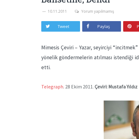
10.11.2011
Yorum yapılmamış
Tweet
Paylaş
P
Mimesis Çeviri – Yazar, seyirciyi “incitmek
yönelik göndermelerin atılması istendiği i
etti.
Telegraph
. 28 Ekim 2011.
Çeviri: Mustafa Yıldız