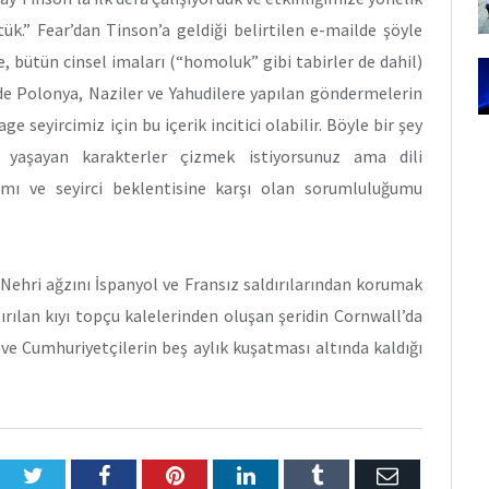
k.” Fear’dan Tinson’a geldiği belirtilen e-mailde şöyle
 bütün cinsel imaları (“homoluk” gibi tabirler de dahil)
de Polonya, Naziler ve Yahudilere yapılan göndermelerin
e seyircimiz için bu içerik incitici olabilir. Böyle bir şey
yaşayan karakterler çizmek istiyorsunuz ama dili
mı ve seyirci beklentisine karşı olan sorumluluğumu
 Nehri ağzını İspanyol ve Fransız saldırılarından korumak
tırılan kıyı topçu kalelerinden oluşan şeridin Cornwall’da
 ve Cumhuriyetçilerin beş aylık kuşatması altında kaldığı
Twitter
Facebook
Pinterest
LinkedIn
Tumblr
E-