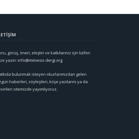
LETİŞİM
ru, görüş, öneri, eleştiri ve katkılarınız için lütfen
ize yazın:
info@mimesis-dergi.org
atkıda bulunmak isteyen okurlarımızdan gelen
zgün haberleri, söyleşileri, köşe yazılarını ya da
evirileri sitemizde yayımlıyoruz.