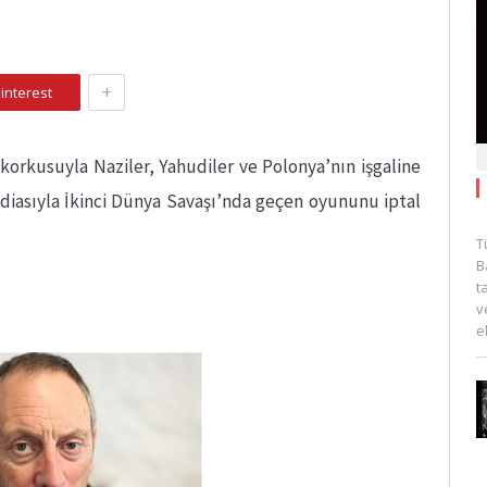
+
interest
” korkusuyla Naziler, Yahudiler ve Polonya’nın işgaline
ddiasıyla İkinci Dünya Savaşı’nda geçen oyununu iptal
T
B
t
v
e