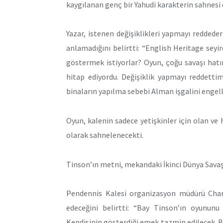
kaygılanan genç bir Yahudi karakterin sahnesi d
Yazar, istenen değişiklikleri yapmayı reddeder
anlamadığını belirtti: “English Heritage seyirc
göstermek istiyorlar? Oyun, çoğu savaşı hatır
hitap ediyordu. Değişiklik yapmayı reddetti
binaların yapılma sebebi Alman işgalini engel
Oyun, kalenin sadece yetişkinler için olan ve 
olarak sahnelenecekti.
Tinson’ın metni, mekandaki İkinci Dünya Savaş
Pendennis Kalesi organizasyon müdürü Char
edeceğini belirtti: “Bay Tinson’ın oyunun
Kendisinin gösterdiği emek tazmin edilecek. Ba