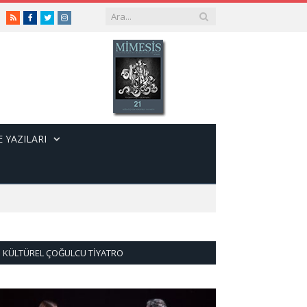
RSS
Facebook
Twitter
Instagram
 YAZILARI
KÜLTÜREL ÇOĞULCU TIYATRO