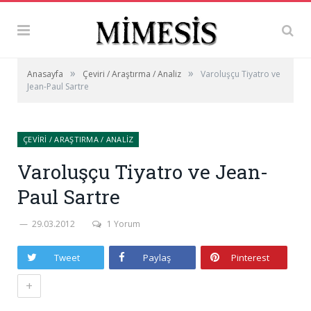
»
»
Anasayfa
Çeviri / Araştırma / Analiz
Varoluşçu Tiyatro ve
Jean-Paul Sartre
ÇEVIRI / ARAŞTIRMA / ANALIZ
Varoluşçu Tiyatro ve Jean-
Paul Sartre
29.03.2012
1 Yorum
Tweet
Paylaş
Pinterest
+