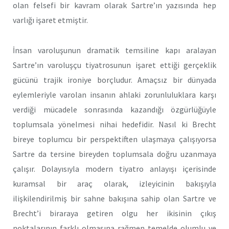
olan felsefi bir kavram olarak Sartre’ın yazısında hep
varlığı işaret etmiştir.
İnsan varoluşunun dramatik temsiline kapı aralayan
Sartre’ın varoluşçu tiyatrosunun işaret ettiği gerçeklik
gücünü trajik ironiye borçludur. Amaçsız bir dünyada
eylemleriyle varolan insanın ahlaki zorunluluklara karşı
verdiği mücadele sonrasında kazandığı özgürlüğüyle
toplumsala yönelmesi nihai hedefidir. Nasıl ki Brecht
bireye toplumcu bir perspektiften ulaşmaya çalışıyorsa
Sartre da tersine bireyden toplumsala doğru uzanmaya
çalışır. Dolayısıyla modern tiyatro anlayışı içerisinde
kuramsal bir araç olarak, izleyicinin bakışıyla
ilişkilendirilmiş bir sahne bakışına sahip olan Sartre ve
Brecht’i biraraya getiren olgu her ikisinin çıkış
noktalarının farklı olmasına rağmen temelde olumlu ve