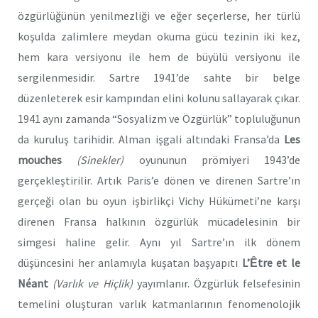
özgürlüğünün yenilmezliği ve eğer seçerlerse, her türlü
koşulda zalimlere meydan okuma gücü tezinin iki kez,
hem kara versiyonu ile hem de büyülü versiyonu ile
sergilenmesidir. Sartre 1941’de sahte bir belge
düzenleterek esir kampından elini kolunu sallayarak çıkar.
1941 aynı zamanda “Sosyalizm ve Özgürlük” topluluğunun
da kuruluş tarihidir. Alman işgali altındaki Fransa’da
Les
mouches
(Sinekler)
oyununun prömiyeri 1943’de
gerçekleştirilir. Artık Paris’e dönen ve direnen Sartre’ın
gerçeği olan bu oyun işbirlikçi Vichy Hükümeti’ne karşı
direnen Fransa halkının özgürlük mücadelesinin bir
simgesi haline gelir. Aynı yıl Sartre’ın ilk dönem
düşüncesini her anlamıyla kuşatan başyapıtı
L’Ȇtre et le
Néant
(Varlık ve Hiçlik)
yayımlanır. Özgürlük felsefesinin
temelini oluşturan varlık katmanlarının fenomenolojik