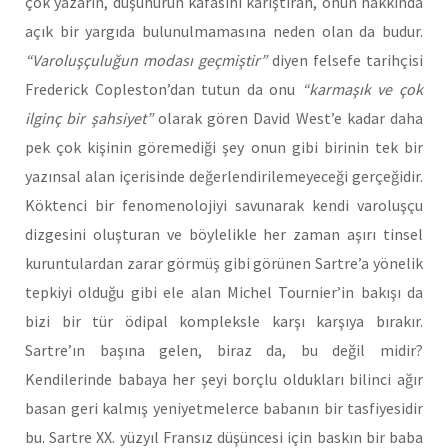
çok yazarın, düşünürün kafasını karıştıran, onun hakkında
açık bir yargıda bulunulmamasına neden olan da budur.
“Varoluşçuluğun modası geçmiştir”
diyen felsefe tarihçisi
Frederick Copleston’dan tutun da onu
“karmaşık ve çok
ilginç bir şahsiyet”
olarak gören David West’e kadar daha
pek çok kişinin göremediği şey onun gibi birinin tek bir
yazınsal alan içerisinde değerlendirilemeyeceği gerçeğidir.
Köktenci bir fenomenolojiyi savunarak kendi varoluşçu
dizgesini oluşturan ve böylelikle her zaman aşırı tinsel
kuruntulardan zarar görmüş gibi görünen Sartre’a yönelik
tepkiyi olduğu gibi ele alan Michel Tournier’in bakışı da
bizi bir tür ödipal kompleksle karşı karşıya bırakır.
Sartre’ın başına gelen, biraz da, bu değil midir?
Kendilerinde babaya her şeyi borçlu oldukları bilinci ağır
basan geri kalmış yeniyetmelerce babanın bir tasfiyesidir
bu. Sartre XX. yüzyıl Fransız düşüncesi için baskın bir baba