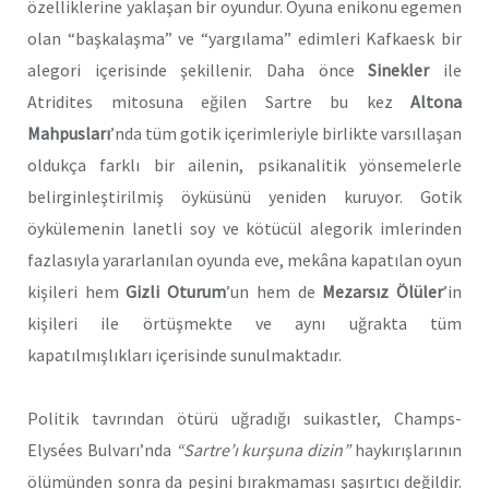
özelliklerine yaklaşan bir oyundur. Oyuna enikonu egemen
olan “başkalaşma” ve “yargılama” edimleri Kafkaesk bir
alegori içerisinde şekillenir. Daha önce
Sinekler
ile
Atridites mitosuna eğilen Sartre bu kez
Altona
Mahpusları
’nda tüm gotik içerimleriyle birlikte varsıllaşan
oldukça farklı bir ailenin, psikanalitik yönsemelerle
belirginleştirilmiş öyküsünü yeniden kuruyor. Gotik
öykülemenin lanetli soy ve kötücül alegorik imlerinden
fazlasıyla yararlanılan oyunda eve, mekâna kapatılan oyun
kişileri hem
Gizli Oturum
’un hem de
Mezarsız Ölüler
’in
kişileri ile örtüşmekte ve aynı uğrakta tüm
kapatılmışlıkları içerisinde sunulmaktadır.
Politik tavrından ötürü uğradığı suikastler, Champs-
Elysées Bulvarı’nda
“Sartre’ı kurşuna dizin”
haykırışlarının
ölümünden sonra da peşini bırakmaması şaşırtıcı değildir.