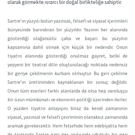
olarak görmekte ısrarcı bir doğal birlikteliğe sahiptir.
Sartre’ın yüzyılı bütün yazınsal, felsefi ve siyasal içerimleri
bünyesinde barındıran bir yüzyıldır. Yazının her alanında
gösterdiği olağanüstü çaba ve başarı bu yüzyılın
kapsamına dahil olmak için küçük bir nedendir. Onun
tiyatro alanında gösterdiği onulmaz gayret, belki de
yepyeni bir teatral dilin oluşturulacağı noktada nedensiz
bir geriye çekilmenin kurbanı olmuştur. Bu geri çekilme
Sartre’ın üretiminden kaynaklanan bir sonuç değildir.
Onun tüm eserleri farklı alanlarda da olsa hep varoluşçu
bir özün mümkünatı ve ekonomi-politiği üzerinden ilerler.
O yüzden tiyatro anlayışını biraz da kendi zamanının
siyasal, yazınsal ve felsefi çevriminin olanaksız zamanında
aramak gerekecektir. Hem felsefede hem edebiyatta hem
de tiyatroda Sartre ismi her anılışında uğultulu bir geri