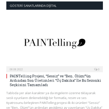
GÖSTERI SANATLARINDA DIJITAL
08.08.2022
0
PAINTelling Projesi, “Sessiz” ve “Ben.. Ölüm!”ün
Ardından Son Üretimleri “Üç Dakika” İle Bu Sezonki
Seçkisini Tamamladı
Tabloda yer alan karakter ya da imgelerin üzerine tıklayarak
sesli oyunların dinlenebildiği bir formatla, resim ve ses
tiyatrosunu birleştiren PAINTelling projesi ilk iki ürünleri “Sessiz”
ve “Ben.. Ölüm!”ün ardından geçtiğimiz ay yayınlanan “Üç Dakika”