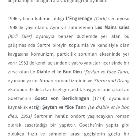
düşmanlığını odağına alarak eğildiği bir oyundur.
1946 yılında kaleme aldığı
L’Engrenage
(Çark)
senaryosu
1948’de yayımlanır. Aynı yıl sahnelenen
Les Mains sales
(Kirli Eller)
oyunuyla benzer düzlemde yer alan bu
çalışmasında Sartre bireyin toplumla ve kendisiyle olan
kavgasına komünizm, particilik sorunları ekseninde yer
verir. 1951’de kendi açısından tiyatro yapıtları içerisinde bir
zirve olan
Le Diable et le Bon Dieu
(Şeytan ve Yüce Tanrı)
oyununu yazar. Alman romantizminin ve
Sturm und Drang
ekolünün ilk defa tarihsel gerçeklik kaygısını öne çıkartan
Goethe’nin
Goetz von Berlichingen
(1774) oyununun
kaynaklık ettiği
Şeytan ve Yüce Tanrı
(Le diable et le bon
dieu, 1951)
Sartre’ın henüz ondört yaşındayken roman
olarak tasarladığı bir yapıttır. Goethe’nin yapıtı gibi
oldukça hızlı ve sahneler arası geçişlerin güçlü bir