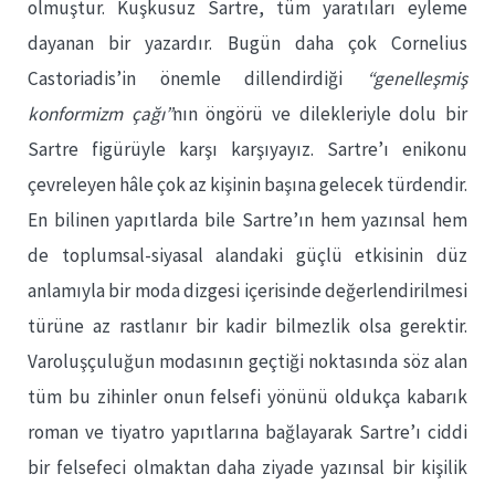
olmuştur. Kuşkusuz Sartre, tüm yaratıları eyleme
dayanan bir yazardır. Bugün daha çok Cornelius
Castoriadis’in önemle dillendirdiği
“genelleşmiş
konformizm çağı”
nın öngörü ve dilekleriyle dolu bir
Sartre figürüyle karşı karşıyayız. Sartre’ı enikonu
çevreleyen hâle çok az kişinin başına gelecek türdendir.
En bilinen yapıtlarda bile Sartre’ın hem yazınsal hem
de toplumsal-siyasal alandaki güçlü etkisinin düz
anlamıyla bir moda dizgesi içerisinde değerlendirilmesi
türüne az rastlanır bir kadir bilmezlik olsa gerektir.
Varoluşçuluğun modasının geçtiği noktasında söz alan
tüm bu zihinler onun felsefi yönünü oldukça kabarık
roman ve tiyatro yapıtlarına bağlayarak Sartre’ı ciddi
bir felsefeci olmaktan daha ziyade yazınsal bir kişilik