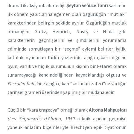
dramatik aksiyonla ilerlediği
Şeytan ve Yüce Tanrı
Sartre’ın
ilk dönem yapıtlarına egemen olan özgürlüğün “mutlak”
karakterinden belirgin şekilde ayrılır. Özgürlüğün mutlak
olmadığını Gœtz, Heinrich, Nasty ve Hilda gibi
karakterlerin geçmişlerini ve şimdi’lerini yorumlama
ediminde somutlaşan bir “seçme” eylemi belirler. İyilik,
kötülük oyununun farklı yüzlerinin açığa çıkartıldığı bu
oyun; varlık ve hiçlik durumunun kişinin bir kefaret olarak
sunamayacağı kendindeliğinden kaynaklandığı olgusu ve
Pascal’ın bahsi
nde açığa çıkan “kötünün zaferi”ne varlığın
tarihsel grameri üzerinden yapılmış bir müdahaledir.
Güçlü bir “kara tragedya” örneği olarak
Altona Mahpusları
(
Les Séquestrés d’Altona
, 1959
teknik açıdan geçmişe
yönelik anlatım biçemleriyle Brechtyen epik tiyatronun