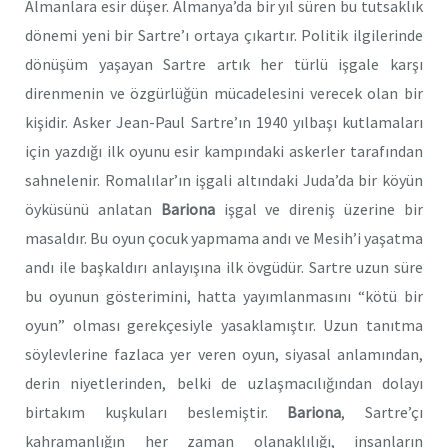
Almanlara esir düşer. Almanya’da bir yıl süren bu tutsaklık
dönemi yeni bir Sartre’ı ortaya çıkartır. Politik ilgilerinde
dönüşüm yaşayan Sartre artık her türlü işgale karşı
direnmenin ve özgürlüğün mücadelesini verecek olan bir
kişidir. Asker Jean-Paul Sartre’ın 1940 yılbaşı kutlamaları
için yazdığı ilk oyunu esir kampındaki askerler tarafından
sahnelenir. Romalılar’ın işgali altındaki Juda’da bir köyün
öyküsünü anlatan
Bariona
işgal ve direniş üzerine bir
masaldır. Bu oyun çocuk yapmama andı ve Mesih’i yaşatma
andı ile başkaldırı anlayışına ilk övgüdür. Sartre uzun süre
bu oyunun gösterimini, hatta yayımlanmasını “kötü bir
oyun” olması gerekçesiyle yasaklamıştır. Uzun tanıtma
söylevlerine fazlaca yer veren oyun, siyasal anlamından,
derin niyetlerinden, belki de uzlaşmacılığından dolayı
birtakım kuşkuları beslemiştir.
Bariona
,
Sartre’çı
kahramanlığın her zaman olanaklılığı, insanların