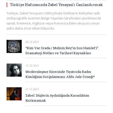
Türkiye Hafızasında Zabel Yesayan’ı Canlandırmak
Türkiye, Zabel Yesayan’ı 2000 yılında Silahtar’ın Bahçeleri adlı
otobiyografik eserinin Belge Yayınları tarafından çevrilmesi ile
tanıdı. Ermenice, İngilizce veya Fransızca bilen okuyucu onun
adını daha önce elbet biliyordu.
28.12.2021
“Kim Var Orada / Muhsin Bey’in Son Hamlet’i”:
Dramaturji Notları ve Tarihsel Kaynakları
13.12.2021
Modernleşme Sürecinde Tiyatroda Kadın
Kimliğinin Sorgulanması: Afife Jale Örneği*
21.11.2021
Zabel: Düşlerin Aydınlığında Karanlıktan
Korkmamak