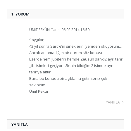
1 YORUM
ÜMIT PEKÜN
Tarih:
06.02.2014 16:50
Saygılar,
43 yıl sonra Sartre’ın sineklerini yeniden okuyorum…
Ancak anlamadığım bir durum söz konusu.
Eserde hem Jüpiterin hemde Zeusun sanki2 ayrı tanrı
gibi isimleri geçiyor…Benin bildiğim 2 isimde aynı
tanrıya aittir.
Bana bu konuda bir açıklama getiriseniz çok
sevinirim
Ümit Pekün
YANITLA
YANITLA