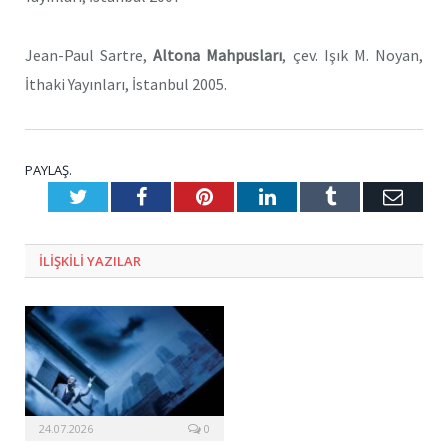
Jean-Paul Sartre,
Altona Mahpusları
, çev. Işık M. Noyan,
İthaki Yayınları, İstanbul 2005.
PAYLAŞ.
Twitter
Facebook
Pinterest
LinkedIn
Tumblr
E-
Posta
ILIŞKILI
YAZILAR
24.07.2026
0