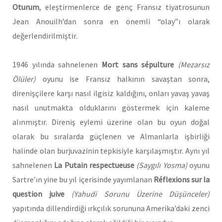
Oturum
, eleştirmenlerce de genç Fransız tiyatrosunun
Jean Anouilh’dan sonra en önemli “olay”ı olarak
değerlendirilmiştir.
1946 yılında sahnelenen
Mort sans sépulture
(Mezarsız
Ölüler)
oyunu ise Fransız halkının savaştan sonra,
direnişçilere karşı nasıl ilgisiz kaldığını, onları yavaş yavaş
nasıl unutmakta olduklarını göstermek için kaleme
alınmıştır. Direniş eylemi üzerine olan bu oyun doğal
olarak bu sıralarda güçlenen ve Almanlarla işbirliği
halinde olan burjuvazinin tepkisiyle karşılaşmıştır. Aynı yıl
sahnelenen
La Putain respectueuse
(Saygılı Yosma)
oyunu
Sartre’ın yine bu yıl içerisinde yayımlanan
Réflexions sur la
question juive
(Yahudi Sorunu Üzerine Düşünceler)
yapıtında dillendirdiği ırkçılık sorununa Amerika’daki zenci