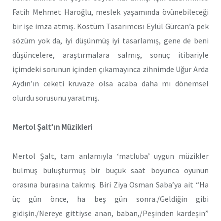
Fatih Mehmet Haroğlu, meslek yaşamında övünebileceği
bir işe imza atmış. Kostüm Tasarımcısı Eylül Gürcan’a pek
sözüm yok da, iyi düşünmüş iyi tasarlamış, gene de beni
düşüncelere, araştırmalara salmış, sonuç itibariyle
içimdeki sorunun içinden çıkamayınca zihnimde Uğur Arda
Aydın’ın ceketi kruvaze olsa acaba daha mı dönemsel
olurdu sorusunu yaratmış.
Mertol Şalt’ın Müzikleri
Mertol Şalt, tam anlamıyla ‘matluba’ uygun müzikler
bulmuş buluşturmuş bir buçuk saat boyunca oyunun
orasına burasına takmış. Biri Ziya Osman Saba’ya ait “Ha
üç gün önce, ha beş gün sonra./Geldiğin gibi
gidişin./Nereye gittiyse anan, baban,/Peşinden kardeşin”