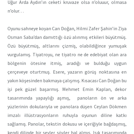
Uğur Arda Aydın’ın ceketi kruvaze olsa n’oluuur, olmasa
n’olur…
Oyunu sahneye koyan Can Doğan, Hilmi Zafer Şahin’in Ziya
Osman Saba’dan damıttığı özü alınmış etkileri büyütmüş.
Özü büyütmüş, altlarını çizmiş, olabildiğince yumuşak
vurgulamış. Tiyatroyu, ne tiyatro ne de edebiyat olan ara
bölgenin ötesine itmiş, aradığı ve bulduğu uygun
çerçeveye oturtmuş. Esere, yazarın görüş noktasına en
yakın köşesinden bakmaya çalışmış. Kısacası Can Doğan bu
işi pek güzel başarmış. Mehmet Emin Kaplan, dekor
tasarımında yapaylığı aşmış, panoların ön ve arka
yüzlerinin dokularıyla ve panolara düşen Ceylan Dökmen
imzalı illüstrasyonların ruhuyla oyunun diline katkı
sağlamış. Panolar, tekstin dokusu ve içeriğiyle bağdaşmış,
kendi dilinde bir şeyler söyler hal almış. Işık tasarımında