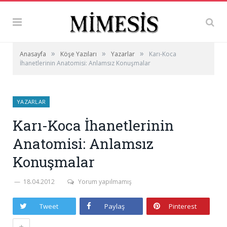
»
»
»
Anasayfa
Köşe Yazıları
Yazarlar
Karı-Koca
İhanetlerinin Anatomisi: Anlamsız Konuşmalar
YAZARLAR
Karı-Koca İhanetlerinin
Anatomisi: Anlamsız
Konuşmalar
18.04.2012
Yorum yapılmamış
Tweet
Paylaş
Pinterest
+