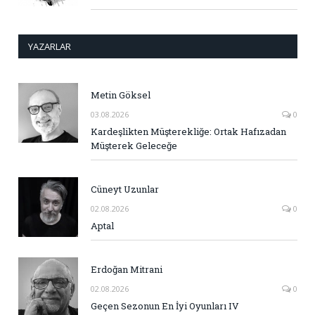
YAZARLAR
Metin Göksel
03.08.2026
0
Kardeşlikten Müşterekliğe: Ortak Hafızadan
Müşterek Geleceğe
Cüneyt Uzunlar
02.08.2026
0
Aptal
Erdoğan Mitrani
02.08.2026
0
Geçen Sezonun En İyi Oyunları IV