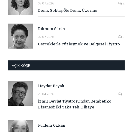
08.07.2026
2
Deniz Göktaş Ölü Deniz Üzerine
Dikmen Gürün
07.07.2026
0
Gerçeklerle Yüzleşmek ve Belgesel Tiyatro
AÇIK KÖŞE
Haydar Bayak
29.04.2026
0
İzmir Devlet Tiyatrosu’ndan Rembetiko
Efsanesi: İki Yaka Tek Hikaye
Fuldem Özkan