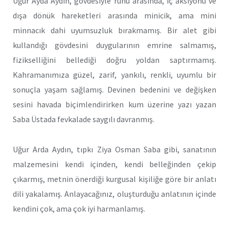
Uğur Ayda Aydın, gövdesiyle ruhu arasında, iç aksiyonu ve
dışa dönük hareketleri arasında minicik, ama mini
minnacık dahi uyumsuzluk bırakmamış. Bir alet gibi
kullandığı gövdesini duygularının emrine salmamış,
fizikselliğini bellediği doğru yoldan saptırmamış.
Kahramanımıza güzel, zarif, yankılı, renkli, uyumlu bir
sonuçla yaşam sağlamış. Devinen bedenini ve değişken
sesini havada biçimlendirirken kum üzerine yazı yazan
Saba Üstada fevkalade saygılı davranmış.
Uğur Arda Aydın, tıpkı Ziya Osman Saba gibi, sanatının
malzemesini kendi içinden, kendi belleğinden çekip
çıkarmış, metnin önerdiği kurgusal kişiliğe göre bir anlatı
dili yakalamış. Anlayacağınız, oluşturduğu anlatının içinde
kendini çok, ama çok iyi harmanlamış.