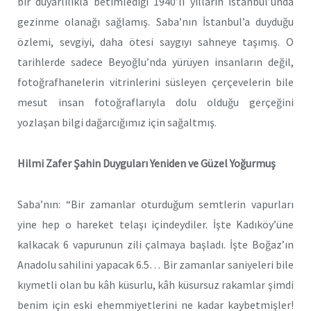
bir duyarlılıkla betimlediği 1940’lı yılların İstanbul’unda
gezinme olanağı sağlamış. Saba’nın İstanbul’a duyduğu
özlemi, sevgiyi, daha ötesi saygıyı sahneye taşımış. O
tarihlerde sadece Beyoğlu’nda yürüyen insanların değil,
fotoğrafhanelerin vitrinlerini süsleyen çerçevelerin bile
mesut insan fotoğraflarıyla dolu olduğu gerçeğini
yozlaşan bilgi dağarcığımız için sağaltmış.
Hilmi Zafer Şahin Duyguları Yeniden ve Güzel Yoğurmuş
Saba’nın: “Bir zamanlar oturduğum semtlerin vapurları
yine hep o hareket telaşı içindeydiler. İşte Kadıköy’üne
kalkacak 6 vapurunun zili çalmaya başladı. İşte Boğaz’ın
Anadolu sahilini yapacak 6.5… Bir zamanlar saniyeleri bile
kıymetli olan bu kâh küsurlu, kâh küsursuz rakamlar şimdi
benim için eski ehemmiyetlerini ne kadar kaybetmişler!