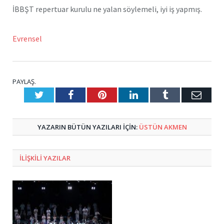
İBBŞT repertuar kurulu ne yalan söylemeli, iyi iş yapmış.
Evrensel
PAYLAŞ.
Twitter
Facebook
Pinterest
LinkedIn
Tumblr
E-
Posta
YAZARIN BÜTÜN YAZILARI IÇIN:
ÜSTÜN AKMEN
ILIŞKILI
YAZILAR