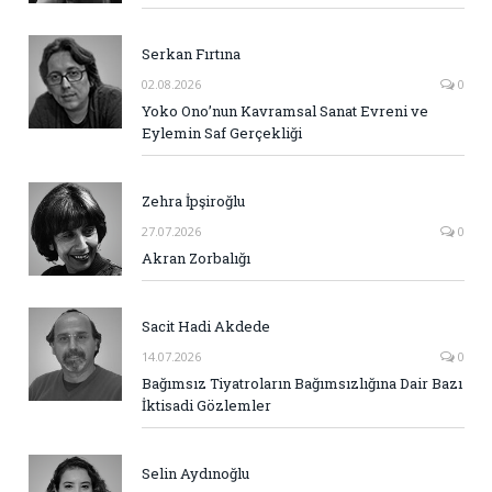
Serkan Fırtına
02.08.2026
0
Yoko Ono’nun Kavramsal Sanat Evreni ve
Eylemin Saf Gerçekliği
Zehra İpşiroğlu
27.07.2026
0
Akran Zorbalığı
Sacit Hadi Akdede
14.07.2026
0
Bağımsız Tiyatroların Bağımsızlığına Dair Bazı
İktisadi Gözlemler
Selin Aydınoğlu