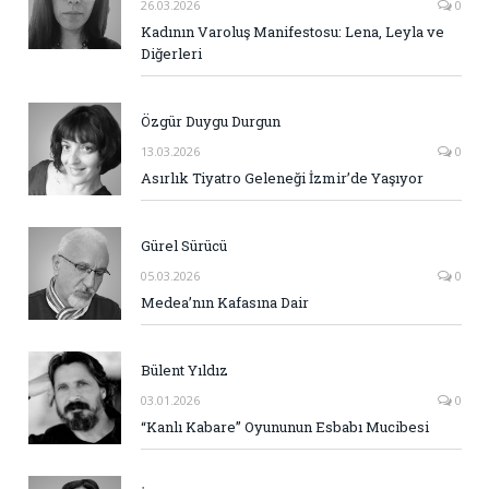
26.03.2026
0
Kadının Varoluş Manifestosu: Lena, Leyla ve
Diğerleri
Özgür Duygu Durgun
13.03.2026
0
Asırlık Tiyatro Geleneği İzmir’de Yaşıyor
Gürel Sürücü
05.03.2026
0
Medea’nın Kafasına Dair
Bülent Yıldız
03.01.2026
0
“Kanlı Kabare” Oyununun Esbabı Mucibesi