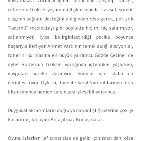
kavramakta zorlanacağının bilincinde. Zeynep Dinsel,
rollerinin fiziksel yaşamına ilişkin maddi, fiziksel, somut
çizginin sağlam desteğini aldığından olsa gerek, pek çok
“kıdemli” meslektaşı gibi boşlukta hiç mi hiç salınmıyor,
sallanmıyor, iyice belirginleştirdiği patika boyunca
başarıyla ilerliyor. Ahmet Varlı’nın temel aldığı aksiyonlar,
rollerini kurmasına en büyük yardımcı. Gözde Çetiner de
öyle! Rollerinin fiziksel varlığında içtenlikle yaşarken,
duyguları sürekli deviniyor. Sürecin içini daha da
derinleştiriyor. Öyle ki, Jane ile Sarah’nın ruhlarında olup
biteni anında hemen karşınızda izleyebiliyorsunuz.
Duygusal aktarımların doğru ya da yanlışlığı üzerine çok iyi
kotarılmış bir oyun ‘Anlaşılmaz Konuşmalar’.
Oyunu izlerken laf sırası size de gelir, içinizden dahi olsa