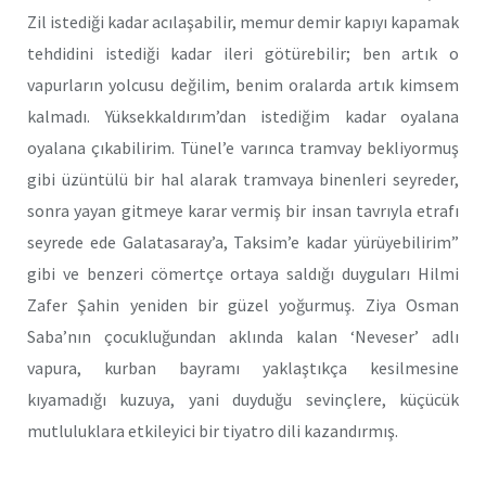
Zil istediği kadar acılaşabilir, memur demir kapıyı kapamak
tehdidini istediği kadar ileri götürebilir; ben artık o
vapurların yolcusu değilim, benim oralarda artık kimsem
kalmadı. Yüksekkaldırım’dan istediğim kadar oyalana
oyalana çıkabilirim. Tünel’e varınca tramvay bekliyormuş
gibi üzüntülü bir hal alarak tramvaya binenleri seyreder,
sonra yayan gitmeye karar vermiş bir insan tavrıyla etrafı
seyrede ede Galatasaray’a, Taksim’e kadar yürüyebilirim”
gibi ve benzeri cömertçe ortaya saldığı duyguları Hilmi
Zafer Şahin yeniden bir güzel yoğurmuş. Ziya Osman
Saba’nın çocukluğundan aklında kalan ‘Neveser’ adlı
vapura, kurban bayramı yaklaştıkça kesilmesine
kıyamadığı kuzuya, yani duyduğu sevinçlere, küçücük
mutluluklara etkileyici bir tiyatro dili kazandırmış.