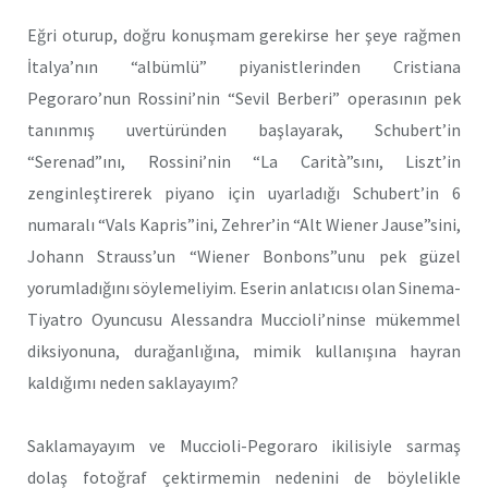
Eğri oturup, doğru konuşmam gerekirse her şeye rağmen
İtalya’nın “albümlü” piyanistlerinden Cristiana
Pegoraro’nun Rossini’nin “Sevil Berberi” operasının pek
tanınmış uvertüründen başlayarak, Schubert’in
“Serenad”ını, Rossini’nin “La Carità”sını, Liszt’in
zenginleştirerek piyano için uyarladığı Schubert’in 6
numaralı “Vals Kapris”ini, Zehrer’in “Alt Wiener Jause”sini,
Johann Strauss’un “Wiener Bonbons”unu pek güzel
yorumladığını söylemeliyim. Eserin anlatıcısı olan Sinema-
Tiyatro Oyuncusu Alessandra Muccioli’ninse mükemmel
diksiyonuna, durağanlığına, mimik kullanışına hayran
kaldığımı neden saklayayım?
Saklamayayım ve Muccioli-Pegoraro ikilisiyle sarmaş
dolaş fotoğraf çektirmemin nedenini de böylelikle