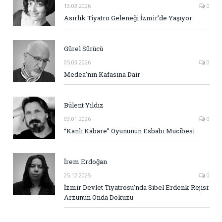
13.03.2026
0
Asırlık Tiyatro Geleneği İzmir’de Yaşıyor
Gürel Sürücü
05.03.2026
0
Medea’nın Kafasına Dair
Bülent Yıldız
03.01.2026
0
“Kanlı Kabare” Oyununun Esbabı Mucibesi
İrem Erdoğan
25.12.2025
0
İzmir Devlet Tiyatrosu’nda Sibel Erdenk Rejisi:
Arzunun Onda Dokuzu