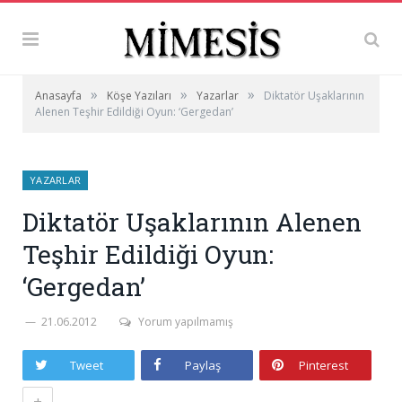
»
»
»
Anasayfa
Köşe Yazıları
Yazarlar
Diktatör Uşaklarının
Alenen Teşhir Edildiği Oyun: ‘Gergedan’
YAZARLAR
Diktatör Uşaklarının Alenen
Teşhir Edildiği Oyun:
‘Gergedan’
21.06.2012
Yorum yapılmamış
Tweet
Paylaş
Pinterest
+