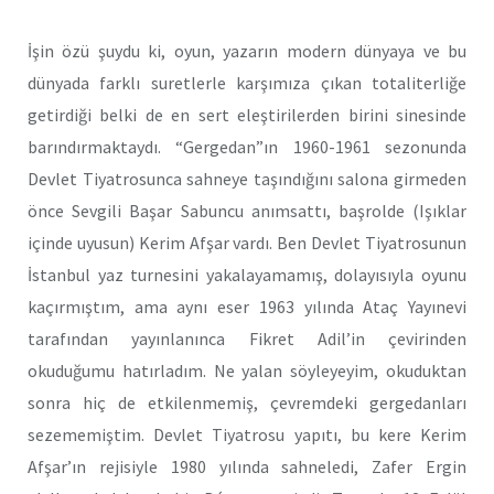
İşin özü şuydu ki, oyun, yazarın modern dünyaya ve bu
dünyada farklı suretlerle karşımıza çıkan totaliterliğe
getirdiği belki de en sert eleştirilerden birini sinesinde
barındırmaktaydı. “Gergedan”ın 1960-1961 sezonunda
Devlet Tiyatrosunca sahneye taşındığını salona girmeden
önce Sevgili Başar Sabuncu anımsattı, başrolde (Işıklar
içinde uyusun) Kerim Afşar vardı. Ben Devlet Tiyatrosunun
İstanbul yaz turnesini yakalayamamış, dolayısıyla oyunu
kaçırmıştım, ama aynı eser 1963 yılında Ataç Yayınevi
tarafından yayınlanınca Fikret Adil’in çevirinden
okuduğumu hatırladım. Ne yalan söyleyeyim, okuduktan
sonra hiç de etkilenmemiş, çevremdeki gergedanları
sezememiştim. Devlet Tiyatrosu yapıtı, bu kere Kerim
Afşar’ın rejisiyle 1980 yılında sahneledi, Zafer Ergin