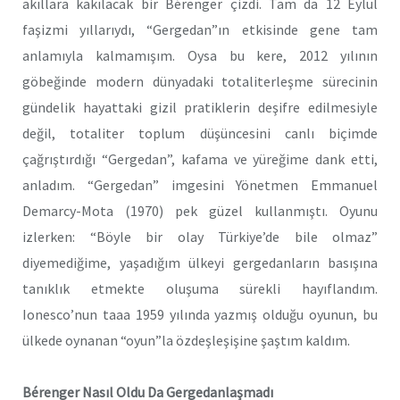
akıllara kakılacak bir Bérenger çizdi. Tam da 12 Eylül
faşizmi yıllarıydı, “Gergedan”ın etkisinde gene tam
anlamıyla kalmamışım. Oysa bu kere, 2012 yılının
göbeğinde modern dünyadaki totaliterleşme sürecinin
gündelik hayattaki gizil pratiklerin deşifre edilmesiyle
değil, totaliter toplum düşüncesini canlı biçimde
çağrıştırdığı “Gergedan”, kafama ve yüreğime dank etti,
anladım. “Gergedan” imgesini Yönetmen Emmanuel
Demarcy-Mota (1970) pek güzel kullanmıştı. Oyunu
izlerken: “Böyle bir olay Türkiye’de bile olmaz”
diyemediğime, yaşadığım ülkeyi gergedanların basışına
tanıklık etmekte oluşuma sürekli hayıflandım.
Ionesco’nun taaa 1959 yılında yazmış olduğu oyunun, bu
ülkede oynanan “oyun”la özdeşleşişine şaştım kaldım.
Bérenger Nasıl Oldu Da Gergedanlaşmadı