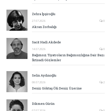
Zehra İpşiroğlu
27.07.2026
0
Akran Zorbalığı
Sacit Hadi Akdede
14.07.2026
0
Bağımsız Tiyatroların Bağımsızlığına Dair Bazı
İktisadi Gözlemler
Selin Aydınoğlu
08.07.2026
2
Deniz Göktaş Ölü Deniz Üzerine
Dikmen Gürün
07.07.2026
0