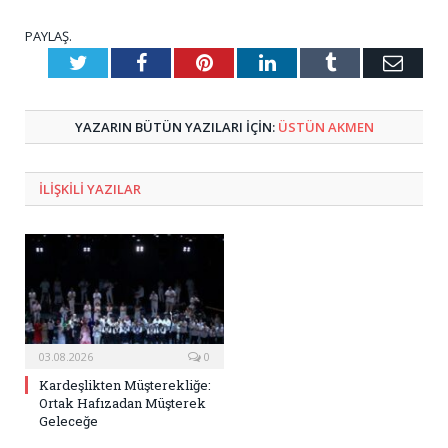
PAYLAŞ.
Twitter
Facebook
Pinterest
LinkedIn
Tumblr
E-
Posta
YAZARIN BÜTÜN YAZILARI IÇIN:
ÜSTÜN AKMEN
ILIŞKILI
YAZILAR
03.08.2026
0
Kardeşlikten Müşterekliğe:
Ortak Hafızadan Müşterek
Geleceğe