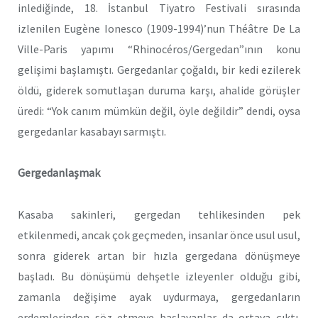
inlediğinde, 18. İstanbul Tiyatro Festivali sırasında
izlenilen Eugène Ionesco (1909-1994)’nun Théâtre De La
Ville-Paris yapımı “Rhinocéros/Gergedan”ının konu
gelişimi başlamıştı. Gergedanlar çoğaldı, bir kedi ezilerek
öldü, giderek somutlaşan duruma karşı, ahalide görüşler
üredi: “Yok canım mümkün değil, öyle değildir” dendi, oysa
gergedanlar kasabayı sarmıştı.
Gergedanlaşmak
Kasaba sakinleri, gergedan tehlikesinden pek
etkilenmedi, ancak çok geçmeden, insanlar önce usul usul,
sonra giderek artan bir hızla gergedana dönüşmeye
başladı. Bu dönüşümü dehşetle izleyenler olduğu gibi,
zamanla değişime ayak uydurmaya, gergedanların
erdemlerinden söz etmeye başlayanlar da ortaya çıktı.