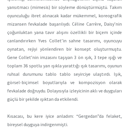
yansıtmacı (mimesis) bir söyleme dönüştürmüştü. Takım
oyunculuğu ibret alınacak kadar mükemmel, koreografik
mizansen fevkalade başarılıydı. Céline Carrère, Daisy’nin
çoğunluktan yana tavır alışını özellikli bir biçem içinde
canlandırırken Yves Collet’in sahne tasarımı, oyuncuyu
oynatan, rejiyi yönlendiren bir konsept oluşturmuştu.
Gene Collet’nin imzasını taşıyan 3 ön ışık, 3 tepe ışığı ve
toplam 36 spotlu yan ışıkla yarattığı ışık tasarımı, oyunun
ruhsal durumunu tablo tablo seyirciye ulaştırdı. Işık,
görsel-biçimsel boyutlarıyla ve kompozisyon olarak
fevkalade doğruydu. Dolayısıyla izleyicinin aklı ve duyguları
güçlü bir şekilde ışıktan da etkilendi.
Kısacası, bu kere iyice anladım: “Gergedan”da felaket,
bireysel duyguya indirgenmişti.