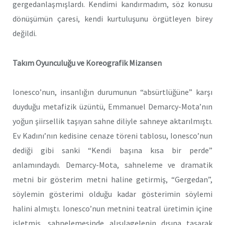
gergedanlaşmışlardı. Kendimi kandırmadım, söz konusu
dönüşümün çaresi, kendi kurtuluşunu örgütleyen birey
değildi.
Takım Oyunculuğu ve Koreografik Mizansen
Ionesco’nun, insanlığın durumunun “absürtlüğüne” karşı
duyduğu metafizik üzüntü, Emmanuel Demarcy-Mota’nın
yoğun şiirsellik taşıyan sahne diliyle sahneye aktarılmıştı.
Ev Kadını’nın kedisine cenaze töreni tablosu, Ionesco’nun
dediği gibi sanki “Kendi başına kısa bir perde”
anlamındaydı. Demarcy-Mota, sahneleme ve dramatik
metni bir gösterim metni haline getirmiş, “Gergedan”,
söylemin gösterimi olduğu kadar gösterimin söylemi
halini almıştı. Ionesco’nun metnini teatral üretimin içine
işletmiş, sahnelemesinde alışılagelenin dışına taşarak