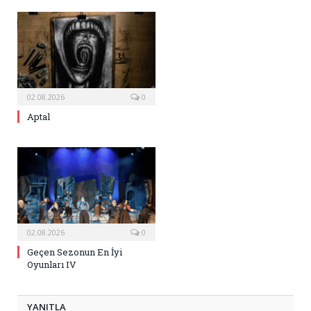
02.08.2026
0
Aptal
02.08.2026
0
Geçen Sezonun En İyi
Oyunları IV
YANITLA