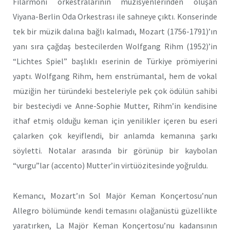
Filarmoni orkestralarının müzisyenlerinden oluşan
Viyana-Berlin Oda Orkestrası ile sahneye çıktı. Konserinde
tek bir müzik dalına bağlı kalmadı, Mozart (1756-1791)’ın
yanı sıra çağdaş bestecilerden Wolfgang Rihm (1952)’in
“Lichtes Spiel” başlıklı eserinin de Türkiye prömiyerini
yaptı. Wolfgang Rihm, hem enstrümantal, hem de vokal
müziğin her türündeki besteleriyle pek çok ödülün sahibi
bir besteciydi ve Anne-Sophie Mutter, Rihm’in kendisine
ithaf etmiş olduğu keman için yenilikler içeren bu eseri
çalarken çok keyiflendi, bir anlamda kemanına şarkı
söyletti. Notalar arasında bir görünüp bir kaybolan
“vurgu”lar (accento) Mutter’in virtüözitesinde yoğruldu.
Kemancı, Mozart’ın Sol Majör Keman Konçertosu’nun
Allegro bölümünde kendi temasını olağanüstü güzellikte
yaratırken, La Majör Keman Konçertosu’nu kadansının