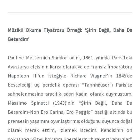
Müzikli Okuma Tiyatrosu Örneği: ‘Şirin Değil, Daha Da
Beterdim’
Pauline Metternich-Sandor adını, 1861 yılında Paris’teki
Avusturya elçisinin karısı olarak ve de Fransız İmparatoru
Napoleon III‘un isteğiyle Richard Wagner’in 1845’de
bestelediği üç perdelik operası “Tannhäuser”ı Paris’te
sahnelenmesine aracılık eden kadın olarak duymuştum.
Massimo Spinetti (1943)’nin “Şirin Değil, Daha Da
Beterdim-Non Ero Carina, Ero Peggio” başlığı altında bu
prensesin yaşamını oyunlaştırmış olduğunu duyunca doğal
olarak merak ettim, izlemek istedim. Kendisinin on
dokuzuncu yüzyıl boyunca liberallerin “bırakınız yapsınlar”