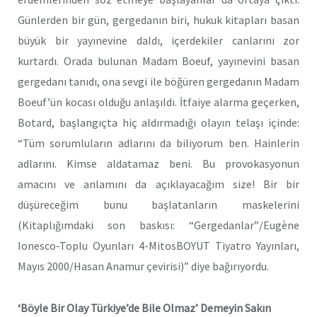
Günlerden bir gün, gergedanın biri, hukuk kitapları basan
büyük bir yayınevine daldı, içerdekiler canlarını zor
kurtardı. Orada bulunan Madam Boeuf, yayınevini basan
gergedanı tanıdı, ona sevgi ile böğüren gergedanın Madam
Boeuf’ün kocası olduğu anlaşıldı. İtfaiye alarma geçerken,
Botard, başlangıçta hiç aldırmadığı olayın telaşı içinde:
“Tüm sorumluların adlarını da biliyorum ben. Hainlerin
adlarını. Kimse aldatamaz beni. Bu provokasyonun
amacını ve anlamını da açıklayacağım size! Bir bir
düşüreceğim bunu başlatanların maskelerini
(Kitaplığımdaki son baskısı: “Gergedanlar”/Eugène
Ionesco-Toplu Oyunları 4-MitosBOYUT Tiyatro Yayınları,
Mayıs 2000/Hasan Anamur çevirisi)” diye bağırıyordu.
‘Böyle Bir Olay Türkiye’de Bile Olmaz’ Demeyin Sakın