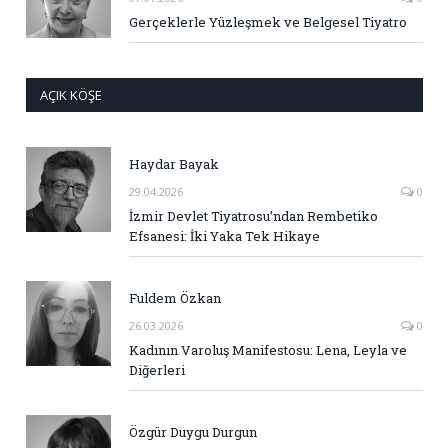
Gerçeklerle Yüzleşmek ve Belgesel Tiyatro
AÇIK KÖŞE
Haydar Bayak
29.04.2026
0
İzmir Devlet Tiyatrosu’ndan Rembetiko
Efsanesi: İki Yaka Tek Hikaye
Fuldem Özkan
26.03.2026
0
Kadının Varoluş Manifestosu: Lena, Leyla ve
Diğerleri
Özgür Duygu Durgun