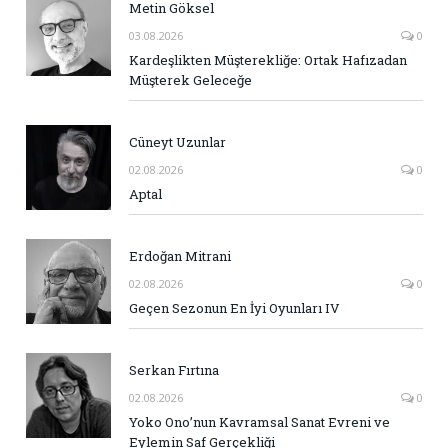
Metin Göksel
03.08.2026
0
Kardeşlikten Müşterekliğe: Ortak Hafızadan
Müşterek Geleceğe
Cüneyt Uzunlar
02.08.2026
0
Aptal
Erdoğan Mitrani
02.08.2026
0
Geçen Sezonun En İyi Oyunları IV
Serkan Fırtına
02.08.2026
0
Yoko Ono’nun Kavramsal Sanat Evreni ve
Eylemin Saf Gerçekliği