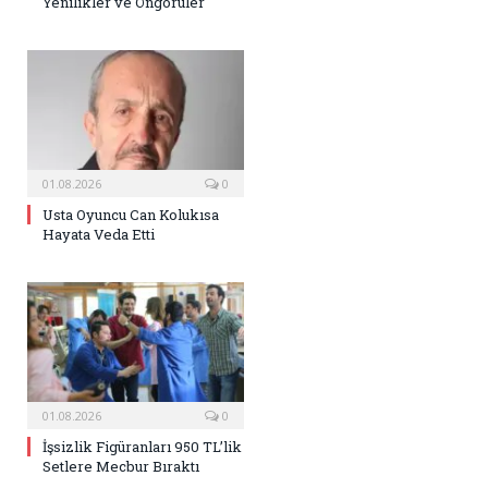
Yenilikler ve Öngörüler
01.08.2026
0
Usta Oyuncu Can Kolukısa
Hayata Veda Etti
01.08.2026
0
İşsizlik Figüranları 950 TL’lik
Setlere Mecbur Bıraktı