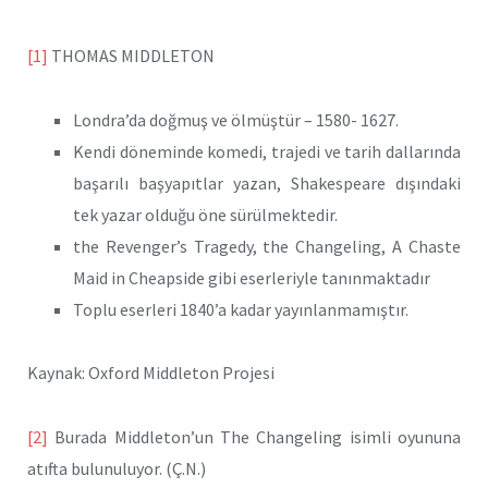
[1]
THOMAS MIDDLETON
Londra’da doğmuş ve ölmüştür – 1580- 1627.
Kendi döneminde komedi, trajedi ve tarih dallarında
başarılı başyapıtlar yazan, Shakespeare dışındaki
tek yazar olduğu öne sürülmektedir.
the Revenger’s Tragedy, the Changeling, A Chaste
Maid in Cheapside gibi eserleriyle tanınmaktadır
Toplu eserleri 1840’a kadar yayınlanmamıştır.
Kaynak: Oxford Middleton Projesi
[2]
Burada Middleton’un The Changeling isimli oyununa
atıfta bulunuluyor. (Ç.N.)