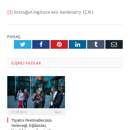
[3]
Sözcüğün İngilizce aslı: bardolatry (Ç.N.)
PAYLAŞ.
Twitter
Facebook
Pinterest
LinkedIn
Tumblr
E-
Posta
ILIŞKILI
YAZILAR
07.08.2026
0
Tiyatro Festivallerinin
Geleceği: Eğilimler,