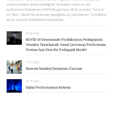
sesli oyunların dinlenebildiği bir formatla, resim ve ses
tiyatrosunu birleştiren PAINTelling projesi ilk iki ürünleri “Sessiz”
ve “Ben.. Ölüm!”ün ardından geçtiğimiz ay yayınlanan “Üç Dakika”
ile bu sezonki üretimlerini tamamladı.
19.03.2022
KOVİD-19 Döneminde Prodüksiyon Pedagojisini
Yeniden Tasarlamak: Sanal Çevrimiçi Performans
Üretimi İçin Yeni Bir Pedagojik Model
17.11.2021
Remote İstanbul Deneyimi Üzerine
12.10.2021
Dijital Performansın Kökeni