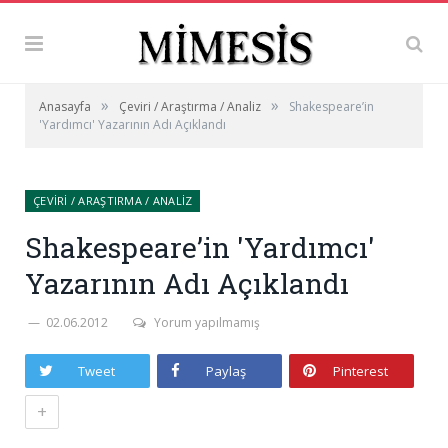
»
»
Anasayfa
Çeviri / Araştırma / Analiz
Shakespeare’in
'Yardımcı' Yazarının Adı Açıklandı
ÇEVIRI / ARAŞTIRMA / ANALIZ
Shakespeare’in 'Yardımcı'
Yazarının Adı Açıklandı
02.06.2012
Yorum yapılmamış
Tweet
Paylaş
Pinterest
+