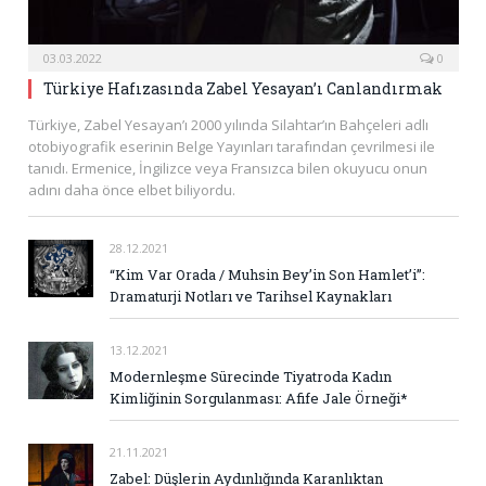
03.03.2022
0
Türkiye Hafızasında Zabel Yesayan’ı Canlandırmak
Türkiye, Zabel Yesayan’ı 2000 yılında Silahtar’ın Bahçeleri adlı
otobiyografik eserinin Belge Yayınları tarafından çevrilmesi ile
tanıdı. Ermenice, İngilizce veya Fransızca bilen okuyucu onun
adını daha önce elbet biliyordu.
28.12.2021
“Kim Var Orada / Muhsin Bey’in Son Hamlet’i”:
Dramaturji Notları ve Tarihsel Kaynakları
13.12.2021
Modernleşme Sürecinde Tiyatroda Kadın
Kimliğinin Sorgulanması: Afife Jale Örneği*
21.11.2021
Zabel: Düşlerin Aydınlığında Karanlıktan