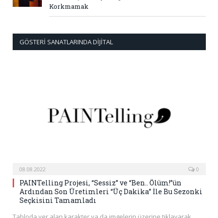
Korkmamak
GÖSTERI SANATLARINDA DIJITAL
08.08.2022
0
PAINTelling Projesi, “Sessiz” ve “Ben.. Ölüm!”ün
Ardından Son Üretimleri “Üç Dakika” İle Bu Sezonki
Seçkisini Tamamladı
Tabloda yer alan karakter ya da imgelerin üzerine tıklayarak