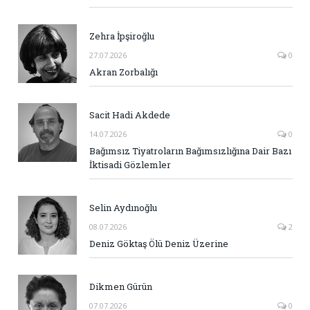
Zehra İpşiroğlu
27.07.2026
0
Akran Zorbalığı
Sacit Hadi Akdede
14.07.2026
0
Bağımsız Tiyatroların Bağımsızlığına Dair Bazı
İktisadi Gözlemler
Selin Aydınoğlu
08.07.2026
2
Deniz Göktaş Ölü Deniz Üzerine
Dikmen Gürün
07.07.2026
0