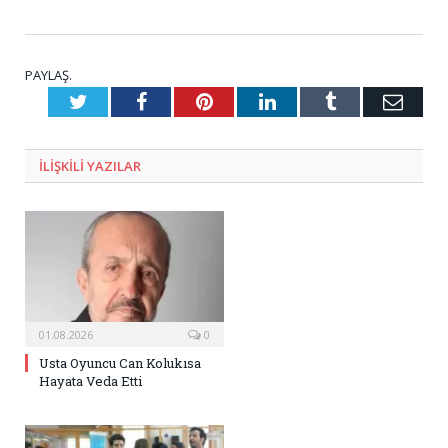
PAYLAŞ.
Twitter
Facebook
Pinterest
LinkedIn
Tumblr
E-
Posta
ILIŞKILI
YAZILAR
01.08.2026
0
Usta Oyuncu Can Kolukısa
Hayata Veda Etti