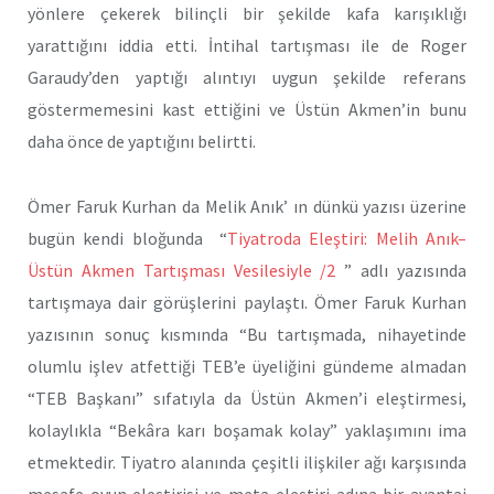
yönlere çekerek bilinçli bir şekilde kafa karışıklığı
yarattığını iddia etti. İntihal tartışması ile de Roger
Garaudy’den yaptığı alıntıyı uygun şekilde referans
göstermemesini kast ettiğini ve Üstün Akmen’in bunu
daha önce de yaptığını belirtti.
Ömer Faruk Kurhan da Melik Anık’ ın dünkü yazısı üzerine
bugün kendi bloğunda “
Tiyatroda Eleştiri: Melih Anık–
Üstün Akmen Tartışması Vesilesiyle /2
” adlı yazısında
tartışmaya dair görüşlerini paylaştı. Ömer Faruk Kurhan
yazısının sonuç kısmında “Bu tartışmada, nihayetinde
olumlu işlev atfettiği TEB’e üyeliğini gündeme almadan
“TEB Başkanı” sıfatıyla da Üstün Akmen’i eleştirmesi,
kolaylıkla “Bekâra karı boşamak kolay” yaklaşımını ima
etmektedir. Tiyatro alanında çeşitli ilişkiler ağı karşısında
mesafe oyun eleştirisi ve meta-eleştiri adına bir avantaj