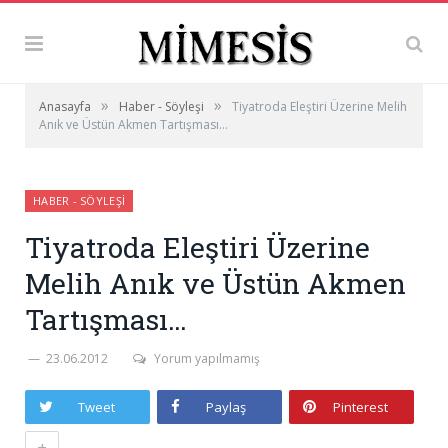
»
»
Anasayfa
Haber - Söyleşi
Tiyatroda Eleştiri Üzerine Melih
Anık ve Üstün Akmen Tartışması…
HABER - SÖYLEŞI
Tiyatroda Eleştiri Üzerine
Melih Anık ve Üstün Akmen
Tartışması…
23.06.2012
Yorum yapılmamış
Tweet
Paylaş
Pinterest
+