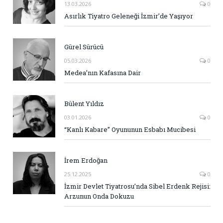
13.03.2026
0
Asırlık Tiyatro Geleneği İzmir’de Yaşıyor
Gürel Sürücü
05.03.2026
0
Medea’nın Kafasına Dair
Bülent Yıldız
03.01.2026
0
“Kanlı Kabare” Oyununun Esbabı Mucibesi
İrem Erdoğan
25.12.2025
0
İzmir Devlet Tiyatrosu’nda Sibel Erdenk Rejisi:
Arzunun Onda Dokuzu