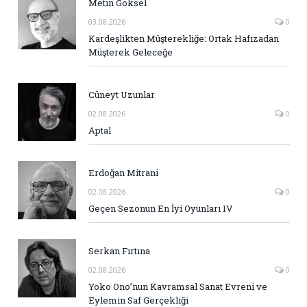
Metin Göksel
03.08.2026
0
Kardeşlikten Müşterekliğe: Ortak Hafızadan
Müşterek Geleceğe
Cüneyt Uzunlar
02.08.2026
0
Aptal
Erdoğan Mitrani
02.08.2026
0
Geçen Sezonun En İyi Oyunları IV
Serkan Fırtına
02.08.2026
0
Yoko Ono’nun Kavramsal Sanat Evreni ve
Eylemin Saf Gerçekliği