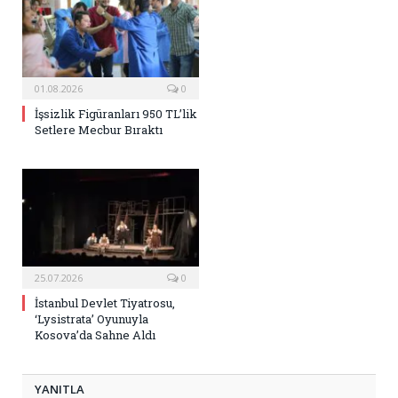
01.08.2026
0
İşsizlik Figüranları 950 TL’lik
Setlere Mecbur Bıraktı
25.07.2026
0
İstanbul Devlet Tiyatrosu,
‘Lysistrata’ Oyunuyla
Kosova’da Sahne Aldı
YANITLA