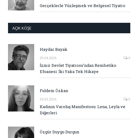
Gerçeklerle Yüzleşmek ve Belgesel Tiyatro
AÇIK KÖŞE
Haydar Bayak
29.04.2026
0
İzmir Devlet Tiyatrosu’ndan Rembetiko
Efsanesi: İki Yaka Tek Hikaye
Fuldem Özkan
26.03.2026
0
Kadının Varoluş Manifestosu: Lena, Leyla ve
Diğerleri
Özgür Duygu Durgun