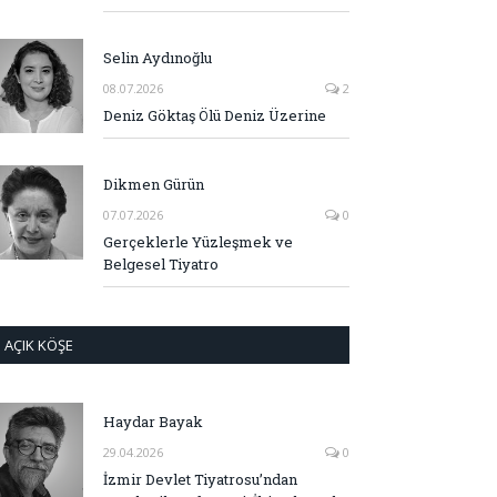
Selin Aydınoğlu
08.07.2026
2
Deniz Göktaş Ölü Deniz Üzerine
Dikmen Gürün
07.07.2026
0
Gerçeklerle Yüzleşmek ve
Belgesel Tiyatro
AÇIK KÖŞE
Haydar Bayak
29.04.2026
0
İzmir Devlet Tiyatrosu’ndan