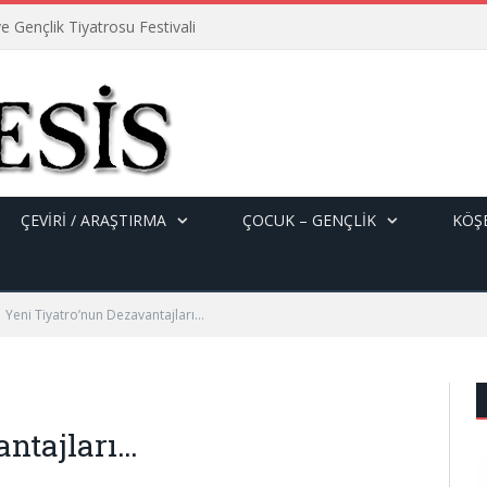
e Gençlik Tiyatrosu Festivali
ÇEVİRİ / ARAŞTIRMA
ÇOCUK – GENÇLIK
KÖŞE
Yeni Tiyatro’nun Dezavantajları…
antajları…