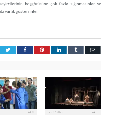
 seyircilerinin hoşgörüsüne çok fazla sığınmasınlar ve
a varlık göstersinler.
Twitter
Facebook
Pinterest
LinkedIn
Tumblr
E-
Posta
0
25.07.2026
0