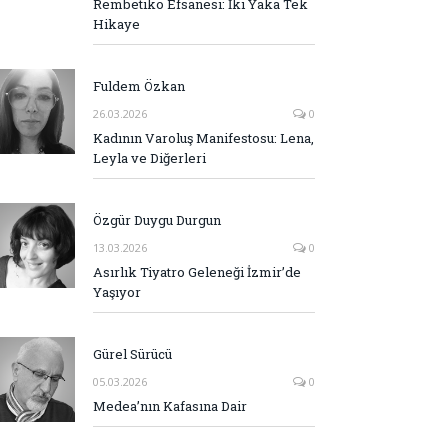
Rembetiko Efsanesi: İki Yaka Tek
Hikaye
Fuldem Özkan
26.03.2026
0
Kadının Varoluş Manifestosu: Lena,
Leyla ve Diğerleri
Özgür Duygu Durgun
13.03.2026
0
Asırlık Tiyatro Geleneği İzmir’de
Yaşıyor
Gürel Sürücü
05.03.2026
0
Medea’nın Kafasına Dair