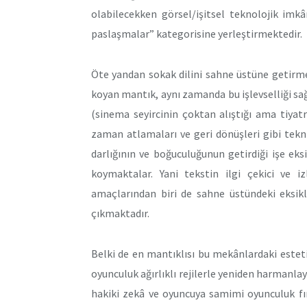
olabilecekken görsel/işitsel teknolojik imkâ
paslaşmalar” kategorisine yerleştirmektedir.
Öte yandan sokak dilini sahne üstüne getirm
koyan mantık, aynı zamanda bu işlevselliği sağl
(sinema seyircinin çoktan alıştığı ama tiyatr
zaman atlamaları ve geri dönüşleri gibi tekn
darlığının ve boğuculuğunun getirdiği işe e
koymaktalar. Yani tekstin ilgi çekici ve i
amaçlarından biri de sahne üstündeki eksikl
çıkmaktadır.
Belki de en mantıklısı bu mekânlardaki estet
oyunculuk ağırlıklı rejilerle yeniden harmanlay
hakiki zekâ ve oyuncuya samimi oyunculuk fır