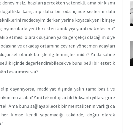
de deneyimsiz, bazıları gerçekten yetenekli, ama bir kısmı
doğallıkla karıştırıp daha bir oda içinde seslerini dahi
ekniklerini reddedeyim derken yerine koyacak yeni bir şey
oyuncularla yeni bir estetik anlayışı yaratmak olası mı?
i takip etmesi olarak düşünen ya da gerçekçi olacağım diye
a odasına ve arkadaş ortamına çeviren yönetmen adayları
düşünsel olarak bu işle ilgilenmişler midir? Ya da sahne
ellik içinde değerlendirebilecek ve bunu belli bir estetik
ân tasarımcısı var?
lip dayanıyorsa, maddiyat dışında yalın (ama basit ve
ün mü acaba? Yani teknoloji artık Doksanlı yıllara göre
evsel. Ama bunu sağlayabilecek bir mentalitenin varlığı da
ı her kimse kendi yapamadığı takdirde, doğru olarak
a?