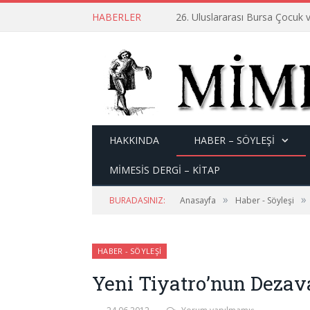
HABERLER
26. Uluslararası Bursa Çocuk v
HAKKINDA
HABER – SÖYLEŞI
MİMESİS DERGİ – KİTAP
»
»
BURADASINIZ:
Anasayfa
Haber - Söyleşi
HABER - SÖYLEŞI
Yeni Tiyatro’nun Dezav