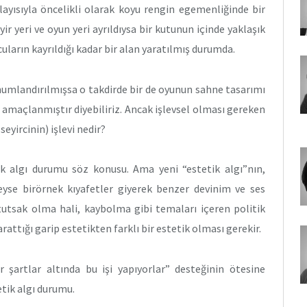
Dolayısıyla öncelikli olarak koyu rengin egemenliğinde bir
 yeri ve oyun yeri ayrıldıysa bir kutunun içinde yaklaşık
ncuların kayrıldığı kadar bir alan yaratılmış durumda.
onumlandırılmışsa o takdirde bir de oyunun sahne tasarımı
ı amaçlanmıştır diyebiliriz. Ancak işlevsel olması gereken
yircinin) işlevi nedir?
tik algı durumu söz konusu. Ama yeni “estetik algı”nın,
deyse birörnek kıyafetler giyerek benzer devinim ve ses
 tutsak olma hali, kaybolma gibi temaları içeren politik
rattığı garip estetikten farklı bir estetik olması gerekir.
r şartlar altında bu işi yapıyorlar” desteğinin ötesine
tik algı durumu.