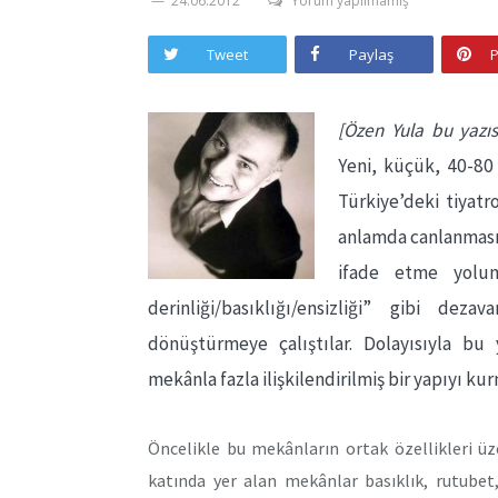
24.06.2012
Yorum yapılmamış
Tweet
Paylaş
P
[Özen Yula bu yazıs
Yeni, küçük, 40-80 s
Türkiye’deki tiyatro
anlamda canlanmasın
ifade etme yolun
derinliği/basıklığı/ensizliği” gibi dez
dönüştürmeye çalıştılar. Dolayısıyla bu
mekânla fazla ilişkilendirilmiş bir yapıyı ku
Öncelikle bu mekânların ortak özellikleri ü
katında yer alan mekânlar basıklık, rutubet, 