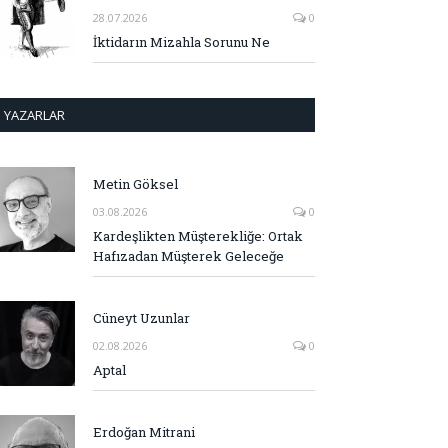
28.07.2026
0
İktidarın Mizahla Sorunu Ne
YAZARLAR
Metin Göksel
03.08.2026
0
Kardeşlikten Müşterekliğe: Ortak
Hafızadan Müşterek Geleceğe
Cüneyt Uzunlar
02.08.2026
0
Aptal
Erdoğan Mitrani