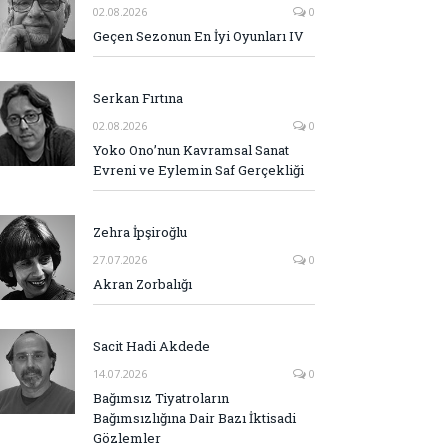
02.08.2026
0
Geçen Sezonun En İyi Oyunları IV
Serkan Fırtına
02.08.2026
0
Yoko Ono’nun Kavramsal Sanat
Evreni ve Eylemin Saf Gerçekliği
Zehra İpşiroğlu
27.07.2026
0
Akran Zorbalığı
Sacit Hadi Akdede
14.07.2026
0
Bağımsız Tiyatroların
Bağımsızlığına Dair Bazı İktisadi
Gözlemler