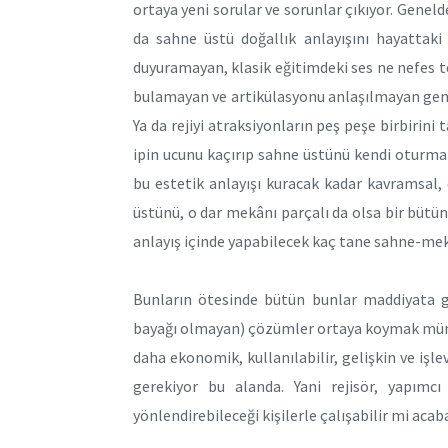
ortaya yeni sorular ve sorunlar çıkıyor. Genel
da sahne üstü doğallık anlayışını hayattaki 
duyuramayan, klasik eğitimdeki ses ne nefes t
bulamayan ve artikülasyonu anlaşılmayan genç 
Ya da rejiyi atraksiyonların peş peşe birbirin
ipin ucunu kaçırıp sahne üstünü kendi oturm
bu estetik anlayışı kuracak kadar kavramsal, 
üstünü, o dar mekânı parçalı da olsa bir bütüns
anlayış içinde yapabilecek kaç tane sahne-mek
Bunların ötesinde bütün bunlar maddiyata ge
bayağı olmayan) çözümler ortaya koymak mümk
daha ekonomik, kullanılabilir, gelişkin ve işl
gerekiyor bu alanda. Yani rejisör, yapımc
yönlendirebileceği kişilerle çalışabilir mi acab