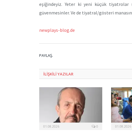
eşiğindeyiz. Yeter ki yeni küçük tiyatrolar
güvenmesinler. Ve de tiyatral/gösteri manasınd
newplays-blog.de
PAYLAŞ.
ILIŞKILI
YAZILAR
01.08.2026
0
01.08.2026