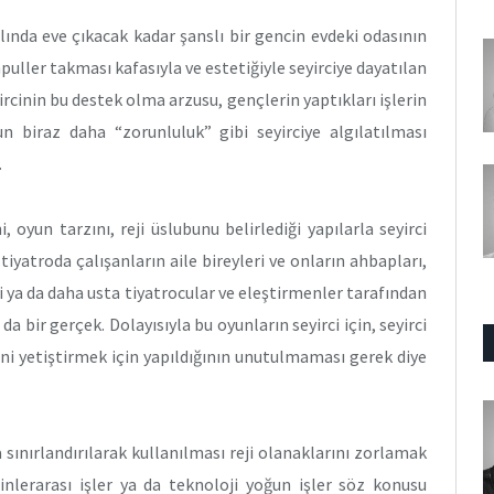
yılında eve çıkacak kadar şanslı bir gencin evdeki odasının
uller takması kafasıyla ve estetiğiyle seyirciye dayatılan
rcinin bu destek olma arzusu, gençlerin yaptıkları işlerin
 biraz daha “zorunluluk” gibi seyirciye algılatılması
.
 oyun tarzını, reji üslubunu belirlediği yapılarla seyirci
tiyatroda çalışanların aile bireyleri ve onların ahbapları,
i ya da daha usta tiyatrocular ve eleştirmenler tarafından
da bir gerçek. Dolayısıyla bu oyunların seyirci için, seyirci
ini yetiştirmek için yapıldığının unutulmaması gerek diye
 sınırlandırılarak kullanılması reji olanaklarını zorlamak
linlerarası işler ya da teknoloji yoğun işler söz konusu