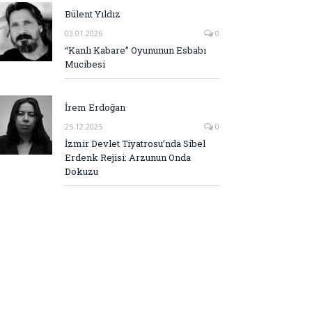
Bülent Yıldız
03.01.2026
0
“Kanlı Kabare” Oyununun Esbabı
Mucibesi
İrem Erdoğan
25.12.2025
0
İzmir Devlet Tiyatrosu’nda Sibel
Erdenk Rejisi: Arzunun Onda
Dokuzu