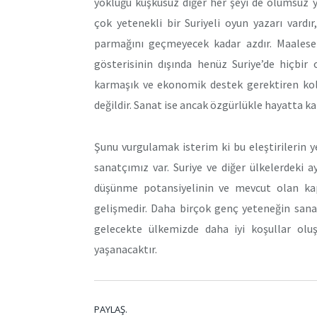
yokluğu kuşkusuz diğer her şeyi de olumsuz y
çok yetenekli bir Suriyeli oyun yazarı vardır
parmağını geçmeyecek kadar azdır. Maalesef
gösterisinin dışında henüz Suriye’de hiçbi
karmaşık ve ekonomik destek gerektiren kole
değildir. Sanat ise ancak özgürlükle hayatta kal
Şunu vurgulamak isterim ki bu eleştirilerin ye
sanatçımız var. Suriye ve diğer ülkelerdeki 
düşünme potansiyelinin ve mevcut olan kap
gelişmedir. Daha birçok genç yeteneğin sana
gelecekte ülkemizde daha iyi koşullar olu
yaşanacaktır.
PAYLAŞ.