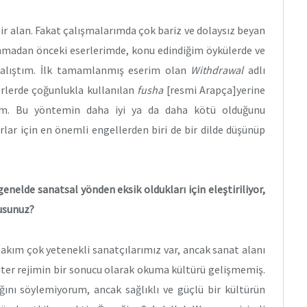
bir alan. Fakat çalışmalarımda çok bariz ve dolaysız beyan
madan önceki eserlerimde, konu edindiğim öykülerde ve
 çalıştım. İlk tamamlanmış eserim olan
Withdrawal
adlı
rlerde çoğunlukla kullanılan
fusha
[resmi Arapça]yerine
ım. Bu yöntemin daha iyi ya da daha kötü olduğunu
lar için en önemli engellerden biri de bir dilde düşünüp
nelde sanatsal yönden eksik oldukları için eleştiriliyor,
musunuz?
rtakım çok yetenekli sanatçılarımız var, ancak sanat alanı
iter rejimin bir sonucu olarak okuma kültürü gelişmemiş.
ığını söylemiyorum, ancak sağlıklı ve güçlü bir kültürün