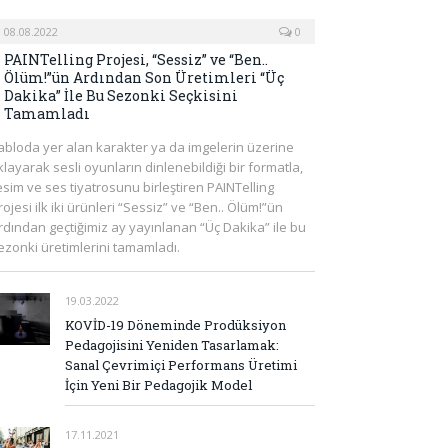
08.08.2022
0
PAINTelling Projesi, “Sessiz” ve “Ben..
Ölüm!”ün Ardından Son Üretimleri “Üç
Dakika” İle Bu Sezonki Seçkisini
Tamamladı
abloda yer alan karakter ya da imgelerin üzerine
ıklayarak sesli oyunların dinlenebildiği bir formatla,
esim ve ses tiyatrosunu birleştiren PAINTelling
rojesi ilk iki ürünleri “Sessiz” ve “Ben.. Ölüm!”ün
rdından geçtiğimiz ay yayınlanan “Üç Dakika” ile bu
ezonki üretimlerini tamamladı.
19.03.2022
KOVİD-19 Döneminde Prodüksiyon
Pedagojisini Yeniden Tasarlamak:
Sanal Çevrimiçi Performans Üretimi
İçin Yeni Bir Pedagojik Model
17.11.2021