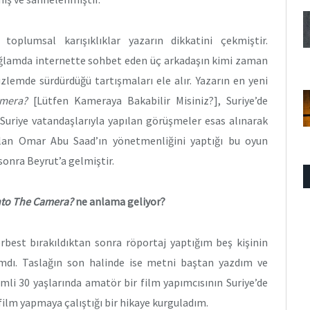
oplumsal karışıklıklar yazarın dikkatini çekmiştir.
ağlamda internette sohbet eden üç arkadaşın kimi zaman
lemde sürdürdüğü tartışmaları ele alır. Yazarın en yeni
amera?
[Lütfen Kameraya Bakabilir Misiniz?], Suriye’de
 Suriye vatandaşlarıyla yapılan görüşmeler esas alınarak
 olan Omar Abu Saad’ın yönetmenliğini yaptığı bu oyun
sonra Beyrut’a gelmiştir.
nto The Camera?
ne anlama geliyor?
serbest bırakıldıktan sonra röportaj yaptığım beş kişinin
ımdı. Taslağın son halinde ise metni baştan yazdım ve
mli 30 yaşlarında amatör bir film yapımcısının Suriye’de
film yapmaya çalıştığı bir hikaye kurguladım.