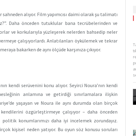
r sahneden alıyor. Film yapımcısı daimi olarak şu talimatı
iz?”. Daha önceden tutuklular bana tecrübelerinden ve
orlar ve korkularıyla yüzleşerek nelerden bahsedip neler
ermeye çalışıyorlardı. Anlatılanları öykülemek ve tekrar
T
meraya bakarken de aynı ölçüde karşınıza çıkıyor.
t
r
p
a
s
ın kendi serüvenini konu alıyor. Seyirci Noura’nın kendi
 mesleğinin anlamına ve getirdiği sınırlamalara ilişkin
Suriye’de yaşayan ve Noura ile aynı durumda olan birçok
ar kendilerini özgürleştirmeye çalışıyor – daha önceden
 politik konumlarımızı daha iyi incelemek zorundayız.
birçok kişisel neden yatıyor. Bu oyun söz konusu soruları