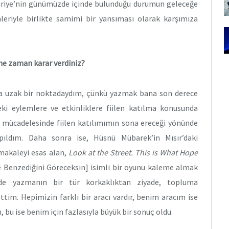
Suriye’nin günümüzde içinde bulunduğu durumun geleceğe
imleriyle birlikte samimi bir yansıması olarak karşımıza
 ne zaman karar verdiniz?
ça uzak bir noktadaydım, çünkü yazmak bana son derece
ki eylemlere ve etkinliklere fiilen katılma konusunda
u mücadelesinde fiilen katılımımın sona ereceği yönünde
apıldım. Daha sonra ise, Hüsnü Mübarek’in Mısır’daki
 makaleyi esas alan,
Look at the Street. This is What Hope
Benzediğini Göreceksin] isimli bir oyunu kaleme almak
inde yazmanın bir tür korkaklıktan ziyade, topluma
ttim. Hepimizin farklı bir aracı vardır, benim aracım ise
bu ise benim için fazlasıyla büyük bir sonuç oldu.