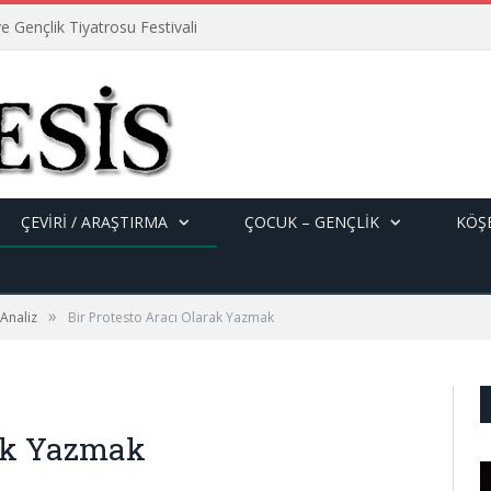
e Gençlik Tiyatrosu Festivali
ÇEVİRİ / ARAŞTIRMA
ÇOCUK – GENÇLIK
KÖŞE
»
 Analiz
Bir Protesto Aracı Olarak Yazmak
rak Yazmak