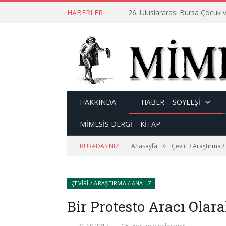
HABERLER
26. Uluslararası Bursa Çocuk v
HAKKINDA
HABER – SÖYLEŞI
MİMESİS DERGİ – KİTAP
»
BURADASINIZ:
Anasayfa
Çeviri / Araştırma /
ÇEVIRI / ARAŞTIRMA / ANALIZ
Bir Protesto Aracı Ola