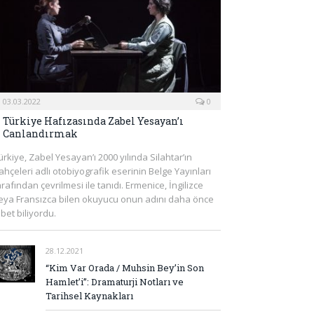
03.03.2022
0
Türkiye Hafızasında Zabel Yesayan’ı
Canlandırmak
ürkiye, Zabel Yesayan’ı 2000 yılında Silahtar’ın
ahçeleri adlı otobiyografik eserinin Belge Yayınları
arafından çevrilmesi ile tanıdı. Ermenice, İngilizce
eya Fransızca bilen okuyucu onun adını daha önce
lbet biliyordu.
28.12.2021
“Kim Var Orada / Muhsin Bey’in Son
Hamlet’i”: Dramaturji Notları ve
Tarihsel Kaynakları