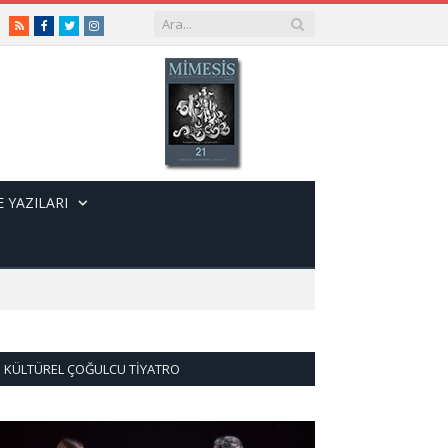
RSS
Facebook
Twitter
Instagram
 YAZILARI
KÜLTÜREL ÇOĞULCU TIYATRO