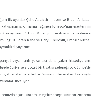
ğum ilk oyunlar Çehov’a aittir – İbsen ve Brecht’e kadar
a kalkışmamış olmama rağmen Ionesco’nun eserlerinin
 çok seviyorum. Arthur Miller gibi realizmini son derece
m. İngiliz Sarah Kane ve Caryl Churchill, Fransız Michel
ayranlık duyuyorum.
panyol veya İranlı yazarlara daha yakın hissediyorum.
ölgede Suriye’ye ait özel bir tiyatro geleneği yok. Suriye’de
n çalışmalarım elbette Suriyeli olmamdan fazlasıyla
temaları inceliyor.
larınızda siyasi sistemi eleştirme veya sınırları zorlama