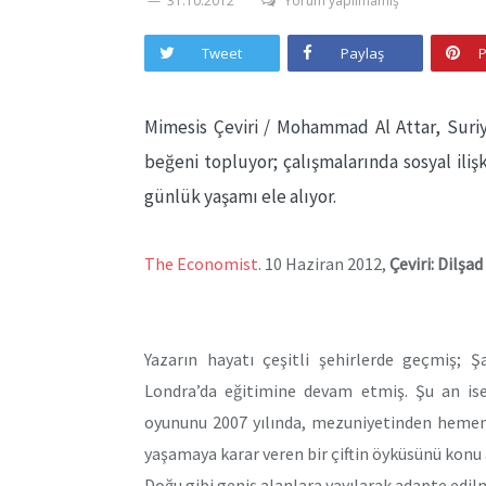
31.10.2012
Yorum yapılmamış
Tweet
Paylaş
P
Mimesis Çeviri / Mohammad Al Attar, Suri
beğeni topluyor; çalışmalarında sosyal ilişki
günlük yaşamı ele alıyor.
The Economist
. 10 Haziran 2012,
Çeviri: Dilşa
Yazarın hayatı çeşitli şehirlerde geçmiş; 
Londra’da eğitimine devam etmiş. Şu an ise 
oyununu 2007 yılında, mezuniyetinden hemen s
yaşamaya karar veren bir çiftin öyküsünü konu a
Doğu gibi geniş alanlara yayılarak adapte edil