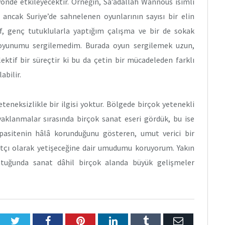
önde etkileyecektir. Örneğin, Sa’adallah Wannous isimli
, ancak Suriye’de sahnelenen oyunlarının sayısı bir elin
, genç tutuklularla yaptığım çalışma ve bir de sokak
r oyunumu sergilemedim. Burada oyun sergilemek uzun,
ktif bir süreçtir ki bu da çetin bir mücadeleden farklı
abilir.
teneksizlikle bir ilgisi yoktur. Bölgede birçok yetenekli
ayaklanmalar sırasında birçok sanat eseri gördük, bu ise
asitenin hâlâ korunduğunu gösteren, umut verici bir
tçı olarak yetişeceğine dair umudumu koruyorum. Yakın
ştuğunda sanat dâhil birçok alanda büyük gelişmeler
Twitter
Facebook
Pinterest
LinkedIn
Tumblr
E-