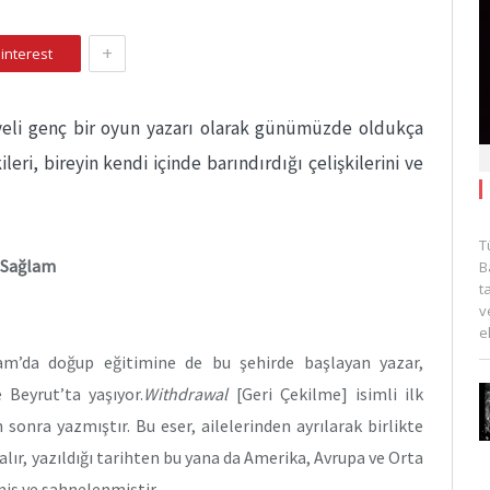
+
interest
yeli genç bir oyun yazarı olarak günümüzde oldukça
leri, bireyin kendi içinde barındırdığı çelişkilerini ve
T
d Sağlam
B
t
v
e
Şam’da doğup eğitimine de bu şehirde başlayan yazar,
Beyrut’ta yaşıyor.
Withdrawal
[Geri Çekilme] isimli ilk
onra yazmıştır. Bu eser, ailelerinden ayrılarak birlikte
lır, yazıldığı tarihten bu yana da Amerika, Avrupa ve Orta
miş ve sahnelenmiştir.