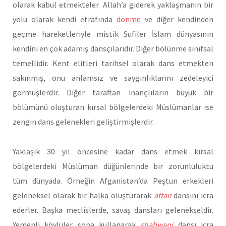
olarak kabul etmekteler. Allah’a giderek yaklaşmanın bir
yolu olarak kendi etrafında
dönme
ve diğer kendinden
geçme hareketleriyle mistik Sufiler İslam dünyasının
kendini en çok adamış dansçılarıdır. Diğer bölünme sınıfsal
temellidir. Kent elitleri tarihsel olarak dans etmekten
sakınmış, onu anlamsız ve saygınlıklarını zedeleyici
görmüşlerdir. Diğer taraftan inançlıların büyük bir
bölümünü oluşturan kırsal bölgelerdeki Müslümanlar ise
zengin dans gelenekleri geliştirmişlerdir.
Yaklaşık 30 yıl öncesine kadar dans etmek kırsal
bölgelerdeki Müslüman düğünlerinde bir zorunluluktu
tüm dünyada. Örneğin Afganistan’da Peştun erkekleri
geleneksel olarak bir halka oluşturarak
attan
dansını icra
ederler. Başka meclislerde, savaş dansları gelenekseldir.
Yemenli köylüler sopa kullanarak
shabwani
dansı icra