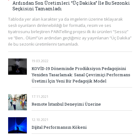
Ardından Son Üretimleri “Üç Dakika” İle Bu Sezonki
Seçkisini Tamamladı
Tabloda yer alan karakter ya da imgelerin üzerine tıklayarak
sesli oyunların dinlenebildiği bir formatla, resim ve ses
tiyatrosunu birleştiren PAINTelling projesi ilk iki ürünleri “Sessiz”
ve “Ben.. Ölüm!”ün ardından geçtiğimiz ay yayınlanan “Üç Dakika”
ile bu sezonki üretimlerini tamamladı.
19.03.2022
KOVİD-19 Döneminde Prodüksiyon Pedagojisini
Yeniden Tasarlamak: Sanal Çevrimiçi Performans
Üretimi İçin Yeni Bir Pedagojik Model
17.11.2021
Remote İstanbul Deneyimi Üzerine
12.10.2021
Dijital Performansın Kökeni