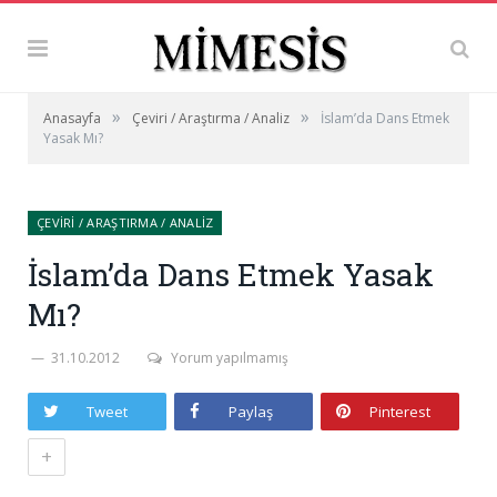
»
»
Anasayfa
Çeviri / Araştırma / Analiz
İslam’da Dans Etmek
Yasak Mı?
ÇEVIRI / ARAŞTIRMA / ANALIZ
İslam’da Dans Etmek Yasak
Mı?
31.10.2012
Yorum yapılmamış
Tweet
Paylaş
Pinterest
+