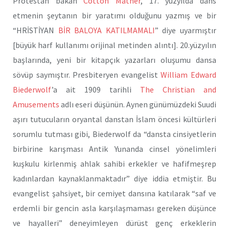
Protestan bakan
Cotton Mather
, 17. yüzyılda dans
etmenin şeytanın bir yaratımı olduğunu yazmış ve bir
“HRİSTİYAN
BİR BALOYA KATILMAMALI
” diye uyarmıştır
[büyük harf kullanımı orijinal metinden alıntı]. 20.yüzyılın
başlarında, yeni bir kitapçık yazarları oluşumu dansa
sövüp saymıştır. Presbiteryen evangelist
William Edward
Biederwolf
’a ait 1909 tarihli
The Christian and
Amusements
adlı eseri düşünün. Aynen günümüzdeki Suudi
aşırı tutucuların oryantal danstan İslam öncesi kültürleri
sorumlu tutması gibi, Biederwolf da “dansta cinsiyetlerin
birbirine karışması Antik Yunanda cinsel yönelimleri
kuşkulu kirlenmiş ahlak sahibi erkekler ve hafifmeşrep
kadınlardan kaynaklanmaktadır” diye iddia etmiştir. Bu
evangelist şahsiyet, bir cemiyet dansına katılarak “saf ve
erdemli bir gencin asla karşılaşmaması gereken düşünce
ve hayalleri” deneyimleyen dürüst genç erkeklerin