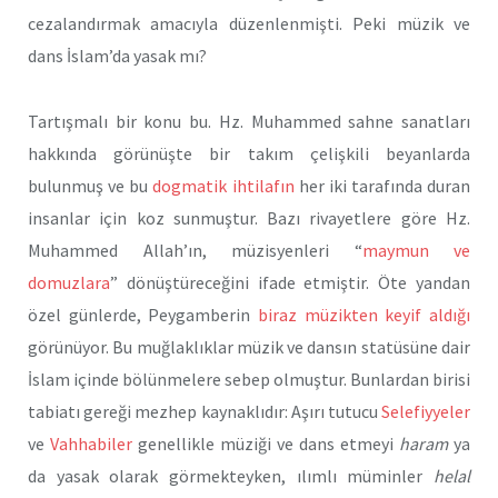
cezalandırmak amacıyla düzenlenmişti. Peki müzik ve
dans İslam’da yasak mı?
Tartışmalı bir konu bu. Hz. Muhammed sahne sanatları
hakkında görünüşte bir takım çelişkili beyanlarda
bulunmuş ve bu
dogmatik ihtilafın
her iki tarafında duran
insanlar için koz sunmuştur. Bazı rivayetlere göre Hz.
Muhammed Allah’ın, müzisyenleri “
maymun ve
domuzlara
” dönüştüreceğini ifade etmiştir. Öte yandan
özel günlerde, Peygamberin
biraz müzikten keyif aldığı
görünüyor. Bu muğlaklıklar müzik ve dansın statüsüne dair
İslam içinde bölünmelere sebep olmuştur. Bunlardan birisi
tabiatı gereği mezhep kaynaklıdır: Aşırı tutucu
Selefiyyeler
ve
Vahhabiler
genellikle müziği ve dans etmeyi
haram
ya
da yasak olarak görmekteyken, ılımlı müminler
helal