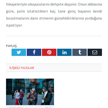
hikayeleriyle okuyucularını dehşete düşürür. Onun iddiasına
göre, polis istatistikleri kaç tane genç bayanın kendi
bozulmalarını dans etmenin günahkârlıklarına yorduğunu
ispatlıyor.
PAYLAŞ.
Twitter
Facebook
Pinterest
LinkedIn
Tumblr
E-
Posta
ILIŞKILI
YAZILAR