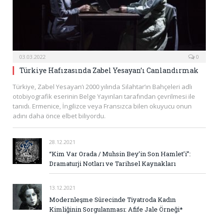
03.03.2022
0
Türkiye Hafızasında Zabel Yesayan’ı Canlandırmak
Türkiye, Zabel Yesayan’ı 2000 yılında Silahtar’ın Bahçeleri adlı
otobiyografik eserinin Belge Yayınları tarafından çevrilmesi ile
tanıdı. Ermenice, İngilizce veya Fransızca bilen okuyucu onun
adını daha önce elbet biliyordu.
28.12.2021
“Kim Var Orada / Muhsin Bey’in Son Hamlet’i”:
Dramaturji Notları ve Tarihsel Kaynakları
13.12.2021
Modernleşme Sürecinde Tiyatroda Kadın
Kimliğinin Sorgulanması: Afife Jale Örneği*