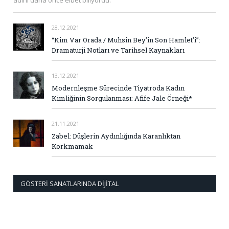
adını daha önce elbet biliyordu.
28.12.2021
“Kim Var Orada / Muhsin Bey’in Son Hamlet’i”:
Dramaturji Notları ve Tarihsel Kaynakları
13.12.2021
Modernleşme Sürecinde Tiyatroda Kadın
Kimliğinin Sorgulanması: Afife Jale Örneği*
21.11.2021
Zabel: Düşlerin Aydınlığında Karanlıktan
Korkmamak
GÖSTERI SANATLARINDA DIJITAL