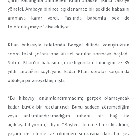
Çiftin kabalığına sinirlenen Khan sıradaki ikinci taksiye
yöneldi. Arabaya binince açıklanamaz bir şekilde babasını
aramaya karar verdi, “aslında babamla pek de
telefonlaşmayız” diye ekliyor.
Khan babasıyla telefonda Bengal dilinde konuştuktan
sonra taksi şoförü ona kişisel sorular sormaya başladı.
Şoför, Khan’ın babasını çocukluğundan tanıdığını ve 35
yıldır aradığını söyleyene kadar Khan sorular karşısında
oldukça paranoyaklaşmıştı.
“Bu hikayeyi anlamlandıramadım; gerçek olamayacak
kadar büyük bir rastlantıydı. Bunu sadece göremediğim
veya anlamlandıramadığım ruhani bir bağ ile
açıklayabiliyorum,” diyor. “Böylece ben de bu riski aldım,
yaşam ile ölüme ve ölümden sonrasına dair bir şey