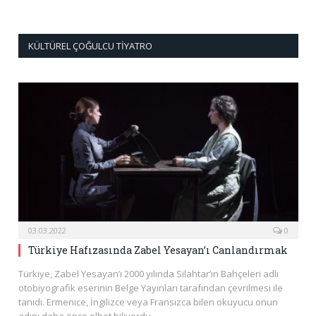
KÜLTÜREL ÇOĞULCU TIYATRO
03.03.2022
0
Türkiye Hafızasında Zabel Yesayan’ı Canlandırmak
Türkiye, Zabel Yesayan’ı 2000 yılında Silahtar’ın Bahçeleri adlı
otobiyografik eserinin Belge Yayınları tarafından çevrilmesi ile
tanıdı. Ermenice, İngilizce veya Fransızca bilen okuyucu onun