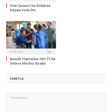
Usta Oyuncu Can Kolukısa
Hayata Veda Etti
01.08.2026
0
İşsizlik Figüranları 950 TL’lik
Setlere Mecbur Bıraktı
YANITLA