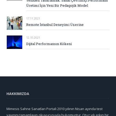
Yeniden Tasarlamak: Sanal Çevrimiçi Performans
Üretimi İçin Yeni Bir Pedagojik Model
17.11.2021
Remote İstanbul Deneyimi Üzerine
12.10.2021
Dijital Performansın Kökeni
HAKKIMIZDA
Mimesis Sahne Sanatları Portali 2010 yılının Nisan ayında test
yayınını tamamlayıp okuyucusuyla buluşmuştur. Otuz yılı aşkın bir