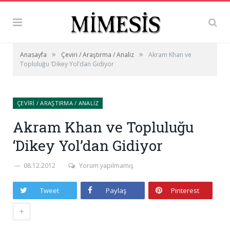
»
»
Anasayfa
Çeviri / Araştırma / Analiz
Akram Khan ve
Topluluğu ‘Dikey Yol’dan Gidiyor
ÇEVIRI / ARAŞTIRMA / ANALIZ
Akram Khan ve Topluluğu
‘Dikey Yol’dan Gidiyor
08.12.2012
Yorum yapılmamış
Tweet
Paylaş
Pinterest
+