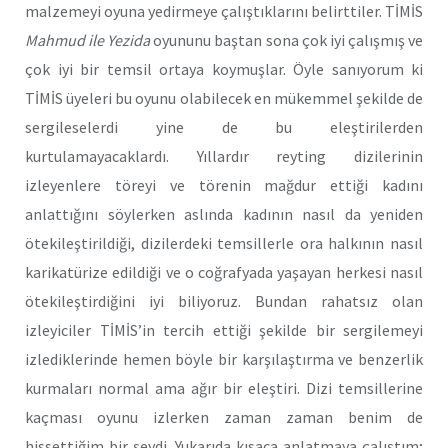
malzemeyi oyuna yedirmeye çalıştıklarını belirttiler. TİMİS
Mahmud ile Yezida
oyununu baştan sona çok iyi çalışmış ve
çok iyi bir temsil ortaya koymuşlar. Öyle sanıyorum ki
TİMİS üyeleri bu oyunu olabilecek en mükemmel şekilde de
sergileselerdi yine de bu eleştirilerden
kurtulamayacaklardı. Yıllardır reyting dizilerinin
izleyenlere töreyi ve törenin mağdur ettiği kadını
anlattığını söylerken aslında kadının nasıl da yeniden
ötekileştirildiği, dizilerdeki temsillerle ora halkının nasıl
karikatürize edildiği ve o coğrafyada yaşayan herkesi nasıl
ötekileştirdiğini iyi biliyoruz. Bundan rahatsız olan
izleyiciler TİMİS’in tercih ettiği şekilde bir sergilemeyi
izlediklerinde hemen böyle bir karşılaştırma ve benzerlik
kurmaları normal ama ağır bir eleştiri. Dizi temsillerine
kaçması oyunu izlerken zaman zaman benim de
hissettiğim bir şeydi. Yukarıda kısaca anlatmaya çalıştım;