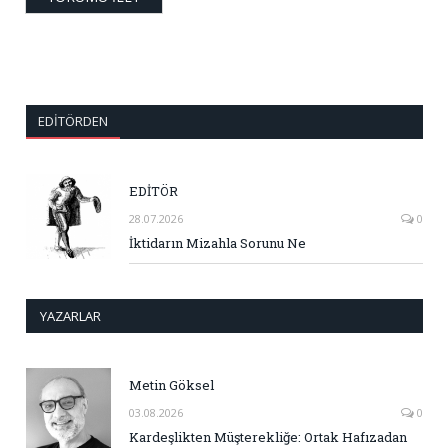
EDITÖRDEN
EDİTÖR
28.07.2026
0
İktidarın Mizahla Sorunu Ne
YAZARLAR
Metin Göksel
03.08.2026
0
Kardeşlikten Müşterekliğe: Ortak Hafızadan