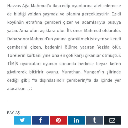
Havvas Ağa Mahmud’u ikna edip oyunlarına alet edemese
de bildiği yoldan şaşmaz ve planını gerçekleştirir. Ezidi
köyünün etrafına çemberi çizer ve adamlarıyla pusuya
yatar. Ama olan aşıklara olur. İlk önce Mahmud öldürülür.
Daha sonra Mahmud’un yanına gömülmek isteyen ve kendi
çemberini çizen, bedenini ölüme yatıran Yezida ölür.
Törelerin kurbanı yine ona en çok karşı çıkanlar olmuştur.
TİMİS oyuncuları oyunun sonunda herkese beyaz kefen
giydirerek bitiririr oyunu. Murathan Mungan’ın şiirinde
dediği gibi; ‘Ya dışındasındır çemberin/Ya da içinde yer
alacaksın…’’.
PAYLAŞ.
Twitter
Facebook
Pinterest
LinkedIn
Tumblr
E-