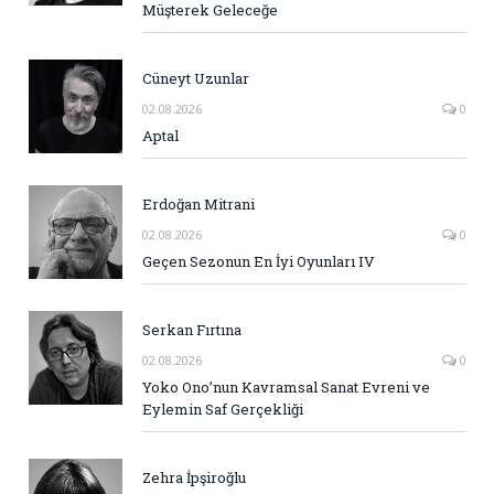
Müşterek Geleceğe
Cüneyt Uzunlar
02.08.2026
0
Aptal
Erdoğan Mitrani
02.08.2026
0
Geçen Sezonun En İyi Oyunları IV
Serkan Fırtına
02.08.2026
0
Yoko Ono’nun Kavramsal Sanat Evreni ve
Eylemin Saf Gerçekliği
Zehra İpşiroğlu