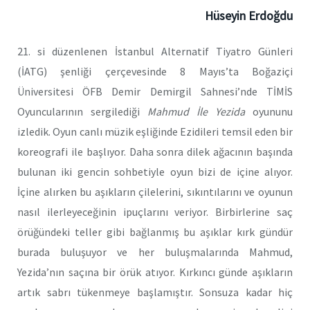
Hüseyin Erdoğdu
21. si düzenlenen İstanbul Alternatif Tiyatro Günleri
(İATG) şenliği çerçevesinde 8 Mayıs’ta Boğaziçi
Üniversitesi ÖFB Demir Demirgil Sahnesi’nde TİMİS
Oyuncularının sergilediği
Mahmud İle Yezida
oyununu
izledik. Oyun canlı müzik eşliğinde Ezidileri temsil eden bir
koreografi ile başlıyor. Daha sonra dilek ağacının başında
bulunan iki gencin sohbetiyle oyun bizi de içine alıyor.
İçine alırken bu aşıkların çilelerini, sıkıntılarını ve oyunun
nasıl ilerleyeceğinin ipuçlarını veriyor. Birbirlerine saç
örüğündeki teller gibi bağlanmış bu aşıklar kırk gündür
burada buluşuyor ve her buluşmalarında Mahmud,
Yezida’nın saçına bir örük atıyor. Kırkıncı günde aşıkların
artık sabrı tükenmeye başlamıştır. Sonsuza kadar hiç