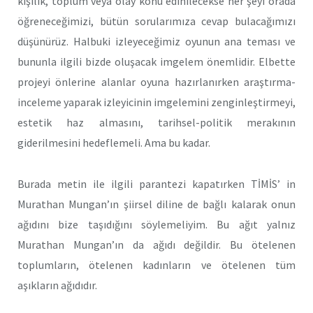
kişilik, toplum veya olay konu edinilecekse her şeyi orada
öğreneceğimizi, bütün sorularımıza cevap bulacağımızı
düşünürüz. Halbuki izleyeceğimiz oyunun ana teması ve
bununla ilgili bizde oluşacak imgelem önemlidir. Elbette
projeyi önlerine alanlar oyuna hazırlanırken araştırma-
inceleme yaparak izleyicinin imgelemini zenginleştirmeyi,
estetik haz almasını, tarihsel-politik merakının
giderilmesini hedeflemeli. Ama bu kadar.
Burada metin ile ilgili parantezi kapatırken TİMİS’ in
Murathan Mungan’ın şiirsel diline de bağlı kalarak onun
ağıdını bize taşıdığını söylemeliyim. Bu ağıt yalnız
Murathan Mungan’ın da ağıdı değildir. Bu ötelenen
toplumların, ötelenen kadınların ve ötelenen tüm
aşıkların ağıdıdır.