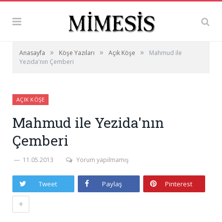
»
»
»
Anasayfa
Köşe Yazıları
Açık Köşe
Mahmud ile
Yezida'nın Çemberi
AÇIK KÖŞE
Mahmud ile Yezida'nın
Çemberi
11.05.2013
Yorum yapılmamış
Tweet
Paylaş
Pinterest
+