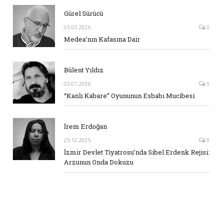
Gürel Sürücü
05.03.2026
0
Medea’nın Kafasına Dair
Bülent Yıldız
03.01.2026
0
“Kanlı Kabare” Oyununun Esbabı Mucibesi
İrem Erdoğan
25.12.2025
0
İzmir Devlet Tiyatrosu’nda Sibel Erdenk Rejisi:
Arzunun Onda Dokuzu