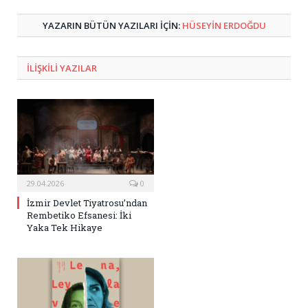
Posta
YAZARIN BÜTÜN YAZILARI IÇIN:
HÜSEYIN ERDOĞDU
ILIŞKILI
YAZILAR
29.04.2026
0
İzmir Devlet Tiyatrosu’ndan
Rembetiko Efsanesi: İki
Yaka Tek Hikaye