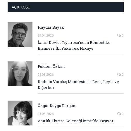
AÇIK KÖŞE
Haydar Bayak
29.04.2026
0
İzmir Devlet Tiyatrosu’ndan Rembetiko
Efsanesi: İki Yaka Tek Hikaye
Fuldem Özkan
26.03.2026
0
Kadının Varoluş Manifestosu: Lena, Leyla ve
Diğerleri
Özgür Duygu Durgun
13.03.2026
0
Asırlık Tiyatro Geleneği İzmir’de Yaşıyor