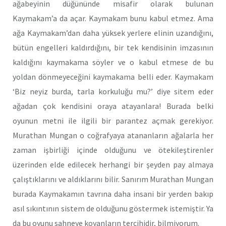
ağabeyinin düğününde misafir olarak bulunan
Kaymakam’a da açar. Kaymakam bunu kabul etmez. Ama
ağa Kaymakam’dan daha yüksek yerlere elinin uzandığını,
bütün engelleri kaldırdığını, bir tek kendisinin imzasının
kaldığını kaymakama söyler ve o kabul etmese de bu
yoldan dönmeyeceğini kaymakama belli eder. Kaymakam
‘Biz neyiz burda, tarla korkuluğu mu?’ diye sitem eder
ağadan çok kendisini oraya atayanlara! Burada belki
oyunun metni ile ilgili bir parantez açmak gerekiyor.
Murathan Mungan o coğrafyaya atananların ağalarla her
zaman işbirliği içinde olduğunu ve ötekileştirenler
üzerinden elde edilecek herhangi bir şeyden pay almaya
çalıştıklarını ve aldıklarını bilir. Sanırım Murathan Mungan
burada Kaymakamın tavrına daha insani bir yerden bakıp
asıl sıkıntının sistem de olduğunu göstermek istemiştir. Ya
da bu oyunu sahneye koyanların tercihidir, bilmiyorum.