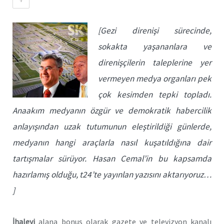
[Gezi direnişi sürecinde,
sokakta yaşananlara ve
direnişçilerin taleplerine yer
vermeyen medya organları pek
çok kesimden tepki topladı.
Anaakım medyanın özgür ve demokratik habercilik
anlayışından uzak tutumunun eleştirildiği günlerde,
medyanın hangi araçlarla nasıl kuşatıldığına dair
tartışmalar sürüyor. Hasan Cemal’in bu kapsamda
hazırlamış olduğu, t24’te yayınlan yazısını aktarıyoruz…
]
İhaleyi
alana bonus olarak gazete ve televizyon kanalı