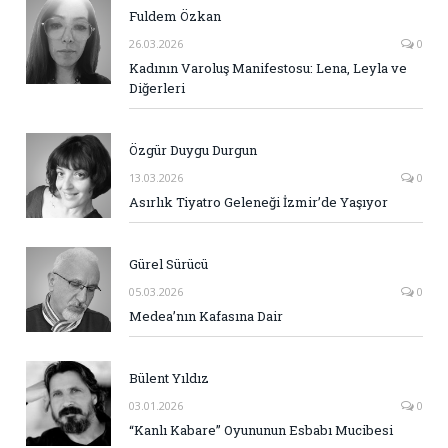
Fuldem Özkan
26.03.2026
0
Kadının Varoluş Manifestosu: Lena, Leyla ve
Diğerleri
Özgür Duygu Durgun
13.03.2026
0
Asırlık Tiyatro Geleneği İzmir’de Yaşıyor
Gürel Sürücü
05.03.2026
0
Medea’nın Kafasına Dair
Bülent Yıldız
03.01.2026
0
“Kanlı Kabare” Oyununun Esbabı Mucibesi