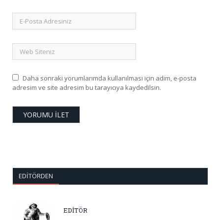
Daha sonraki yorumlarımda kullanılması için adım, e-posta
adresim ve site adresim bu tarayıcıya kaydedilsin.
EDITÖRDEN
EDİTÖR