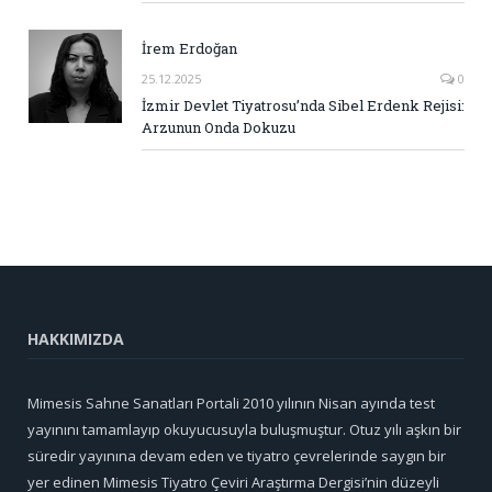
İrem Erdoğan
25.12.2025
0
İzmir Devlet Tiyatrosu’nda Sibel Erdenk Rejisi:
Arzunun Onda Dokuzu
HAKKIMIZDA
Mimesis Sahne Sanatları Portali 2010 yılının Nisan ayında test
yayınını tamamlayıp okuyucusuyla buluşmuştur. Otuz yılı aşkın bir
süredir yayınına devam eden ve tiyatro çevrelerinde saygın bir
yer edinen Mimesis Tiyatro Çeviri Araştırma Dergisi’nin düzeyli