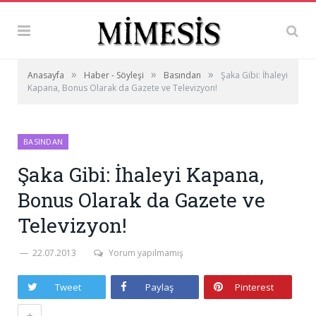
»
»
»
Anasayfa
Haber - Söyleşi
Basından
Şaka Gibi: İhaleyi
Kapana, Bonus Olarak da Gazete ve Televizyon!
BASINDAN
Şaka Gibi: İhaleyi Kapana,
Bonus Olarak da Gazete ve
Televizyon!
22.07.2013
Yorum yapılmamış
Tweet
Paylaş
Pinterest
+