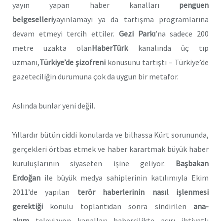
yayın yapan haber kanalları
penguen
belgeselleri
yayınlamayı ya da tartışma programlarına
devam etmeyi tercih ettiler.
Gezi Parkı
’na sadece 200
metre uzakta olan
HaberTürk
kanalında üç tıp
uzmanı,
Türkiye’de şizofreni
konusunu tartıştı – Türkiye’de
gazeteciliğin durumuna çok da uygun bir metafor.
Aslında bunlar yeni değil.
Yıllardır bütün ciddi konularda ve bilhassa Kürt sorununda,
gerçekleri örtbas etmek ve haber karartmak büyük haber
kuruluşlarının siyaseten işine geliyor.
Başbakan
Erdoğan
ile büyük medya sahiplerinin katılımıyla Ekim
2011’de yapılan
terör haberlerinin nasıl işlenmesi
gerektiği
konulu toplantıdan sonra sindirilen
ana-
akım
televizyon kanalları habercilikte aşırı ihtiyatlı