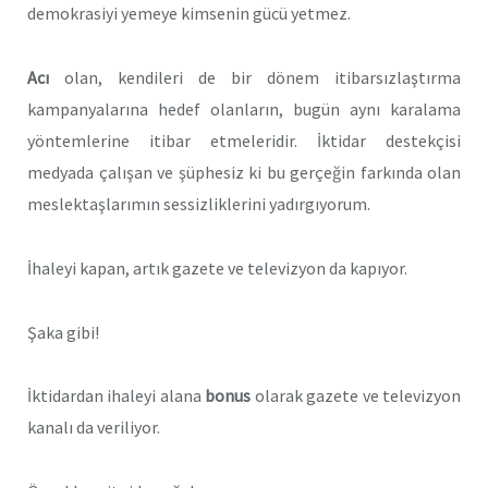
demokrasiyi yemeye kimsenin gücü yetmez.
Acı
olan, kendileri de bir dönem itibarsızlaştırma
kampanyalarına hedef olanların, bugün aynı karalama
yöntemlerine itibar etmeleridir. İktidar destekçisi
medyada çalışan ve şüphesiz ki bu gerçeğin farkında olan
meslektaşlarımın sessizliklerini yadırgıyorum.
İhaleyi kapan, artık gazete ve televizyon da kapıyor.
Şaka gibi!
İktidardan ihaleyi alana
bonus
olarak gazete ve televizyon
kanalı da veriliyor.