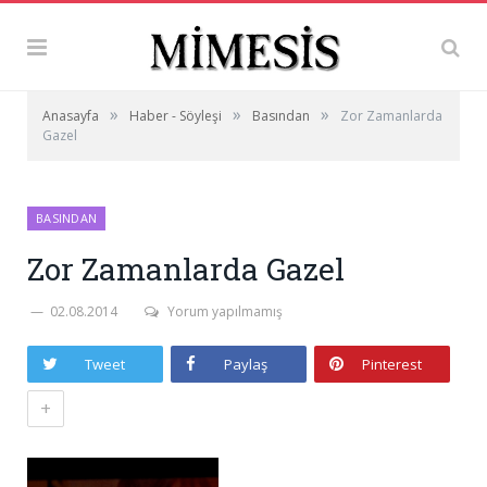
»
»
»
Anasayfa
Haber - Söyleşi
Basından
Zor Zamanlarda
Gazel
BASINDAN
Zor Zamanlarda Gazel
02.08.2014
Yorum yapılmamış
Tweet
Paylaş
Pinterest
+