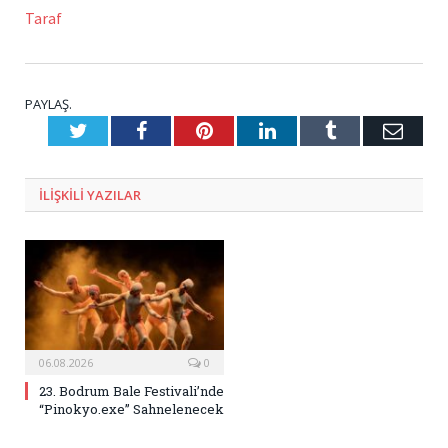
Taraf
PAYLAŞ.
Twitter
Facebook
Pinterest
LinkedIn
Tumblr
E-
Posta
ILIŞKILI
YAZILAR
06.08.2026
0
23. Bodrum Bale Festivali’nde
“Pinokyo.exe” Sahnelenecek