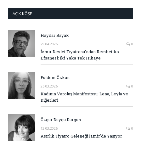
AÇIK KÖŞE
Haydar Bayak
29.04.2026
0
İzmir Devlet Tiyatrosu’ndan Rembetiko
Efsanesi: İki Yaka Tek Hikaye
Fuldem Özkan
26.03.2026
0
Kadının Varoluş Manifestosu: Lena, Leyla ve
Diğerleri
Özgür Duygu Durgun
13.03.2026
0
Asırlık Tiyatro Geleneği İzmir’de Yaşıyor