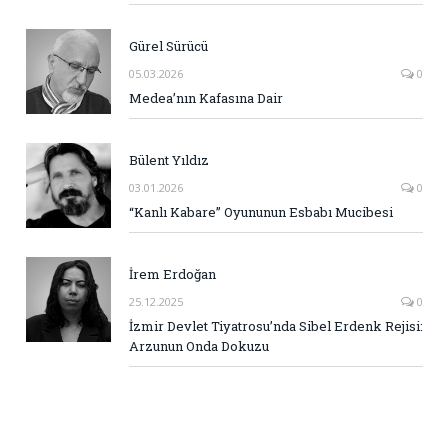
Gürel Sürücü
05.03.2026
0
Medea’nın Kafasına Dair
Bülent Yıldız
03.01.2026
0
“Kanlı Kabare” Oyununun Esbabı Mucibesi
İrem Erdoğan
25.12.2025
0
İzmir Devlet Tiyatrosu’nda Sibel Erdenk Rejisi:
Arzunun Onda Dokuzu