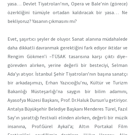
yasa… Devlet Tiyatroları’nın, Opera ve Bale’nin (görece)
özerkliğini tümüyle ortadan kaldıracak bir yasa… Ne
bekliyoruz? Yasanın çıkmasını mı?
Evet, şaşırtıcı şeyler de oluyor. Sanat alanına müdahalede
daha dikkatli davranmak gerektiğini fark ediyor iktidar ve
Rengim Gökmen’i –TÜSAK tasarısına karşı çıktı diye–
görevden alırken, yerine değerli bir besteciyi, Selman
Ada’yı atıyor. İstanbul Şehir Tiyatroları’nın başına sanatçı
bir arkadaşımızı, Erhan Yazıcıoğlu’nu, Kültür ve Turizm
Bakanlığı Müsteşarlığı’na saygın bir bilim adamını,
Ayasofya Müzesi Başkanı, Prof. Dr.Haluk Dursun’u getiriyor.
Antalya Büyükşehir Belediye Başkanı Menderes Türel, Fazıl
Say’ın yarattığı festivali elinden alırken, değerli bir müzik
insanına, Prof.Gürel Aykal’a; Altın Portakal Film
Festivali’ni, sevdiğimiz dostlara, Hülya Uçansu, Alin