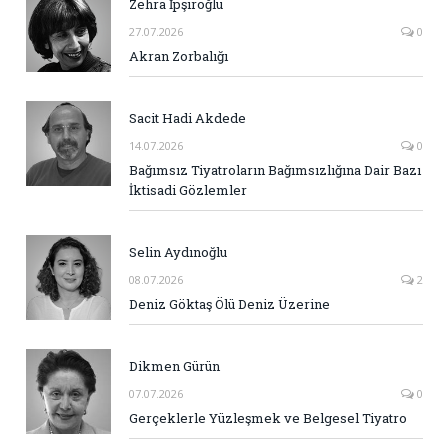
Zehra İpşiroğlu
27.07.2026
0
Akran Zorbalığı
Sacit Hadi Akdede
14.07.2026
0
Bağımsız Tiyatroların Bağımsızlığına Dair Bazı
İktisadi Gözlemler
Selin Aydınoğlu
08.07.2026
2
Deniz Göktaş Ölü Deniz Üzerine
Dikmen Gürün
07.07.2026
0
Gerçeklerle Yüzleşmek ve Belgesel Tiyatro