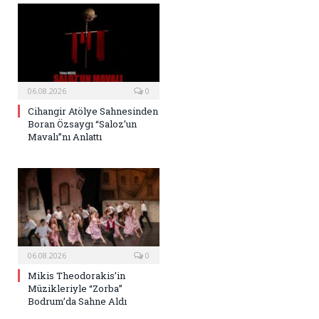
06.08.2026
0
Cihangir Atölye Sahnesinden
Boran Özsaygı “Saloz’un
Mavalı”nı Anlattı
06.08.2026
0
Mikis Theodorakis’in
Müzikleriyle “Zorba”
Bodrum’da Sahne Aldı