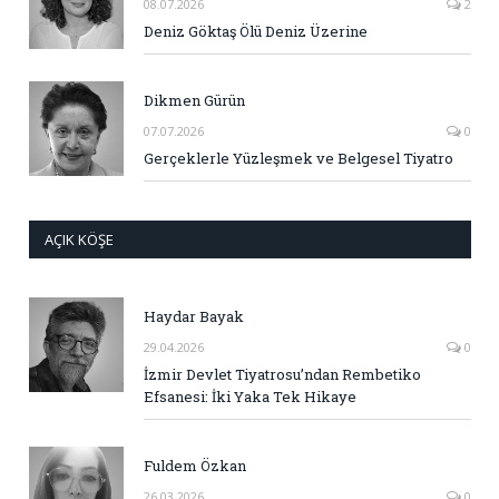
08.07.2026
2
Deniz Göktaş Ölü Deniz Üzerine
Dikmen Gürün
07.07.2026
0
Gerçeklerle Yüzleşmek ve Belgesel Tiyatro
AÇIK KÖŞE
Haydar Bayak
29.04.2026
0
İzmir Devlet Tiyatrosu’ndan Rembetiko
Efsanesi: İki Yaka Tek Hikaye
Fuldem Özkan
26.03.2026
0