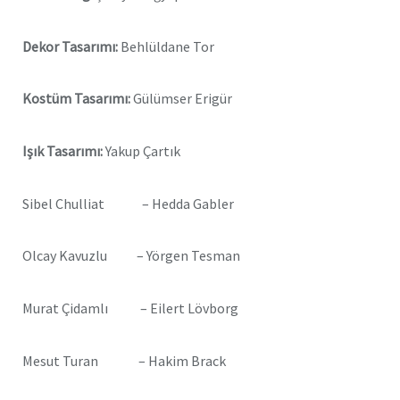
Dekor Tasarımı:
Behlüldane Tor
Kostüm Tasarımı:
Gülümser Erigür
Işık Tasarımı:
Yakup Çartık
Sibel Chulliat – Hedda Gabler
Olcay Kavuzlu – Yörgen Tesman
Murat Çidamlı – Eilert Lövborg
Mesut Turan – Hakim Brack