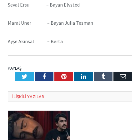
Seval Ersu – Bayan Elvsted
Maral Üner – Bayan Julia Tesman
Ayşe Akınsal – Berta
PAYLAŞ.
Twitter
Facebook
Pinterest
LinkedIn
Tumblr
E-
Posta
ILIŞKILI
YAZILAR