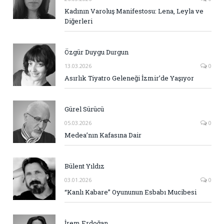
Kadının Varoluş Manifestosu: Lena, Leyla ve
Diğerleri
Özgür Duygu Durgun
13.03.2026
0
Asırlık Tiyatro Geleneği İzmir’de Yaşıyor
Gürel Sürücü
05.03.2026
0
Medea’nın Kafasına Dair
Bülent Yıldız
03.01.2026
0
“Kanlı Kabare” Oyununun Esbabı Mucibesi
İrem Erdoğan