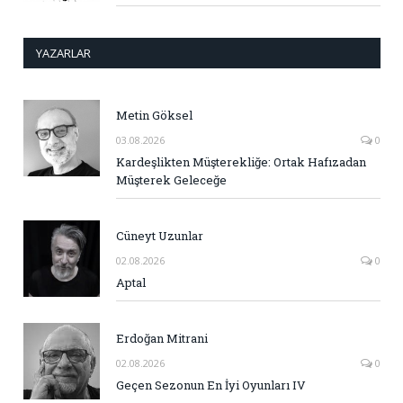
YAZARLAR
Metin Göksel
03.08.2026
0
Kardeşlikten Müşterekliğe: Ortak Hafızadan
Müşterek Geleceğe
Cüneyt Uzunlar
02.08.2026
0
Aptal
Erdoğan Mitrani
02.08.2026
0
Geçen Sezonun En İyi Oyunları IV