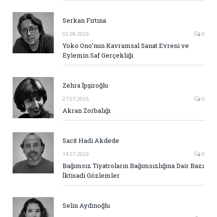
Serkan Fırtına
02.08.2026
0
Yoko Ono’nun Kavramsal Sanat Evreni ve
Eylemin Saf Gerçekliği
Zehra İpşiroğlu
27.07.2026
0
Akran Zorbalığı
Sacit Hadi Akdede
14.07.2026
0
Bağımsız Tiyatroların Bağımsızlığına Dair Bazı
İktisadi Gözlemler
Selin Aydınoğlu