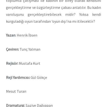
toplumla çatışması ile kadının bir birey olarak kendisini
gerçekleştirme ve özgürleştirme çabası anlatılır. Bu kadın
varoluşunu gerçekleştirebilecek midir? Yoksa kendi
kurguladığı oyun tarafından ‘oyun dışı’na mı itilecektir?
Yazan
: Henrik İbsen
Çeviren:
Tunç Yalman
Rejisör:
Mustafa Kurt
Reji Yardımcısı:
Gül Gökçe
Mesut Turan
Dramaturg:
Şaziye Dağyapan