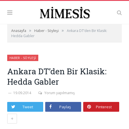
»
»
Anasayfa
Haber - Söyleşi
Ankara DT’den Bir Klasik:
Hedda Gabler
HABER - SÖYLEŞI
Ankara DT’den Bir Klasik:
Hedda Gabler
19.09.2014
Yorum yapılmamış
Tweet
Paylaş
Pinterest
+