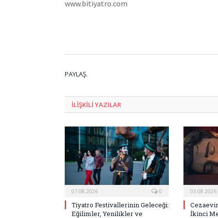
www.bitiyatro.com
PAYLAŞ.
ILIŞKILI
YAZILAR
07.08.2026
0
03.08.2026
Tiyatro Festivallerinin Geleceği:
Cezaevin
Eğilimler, Yenilikler ve
İkinci M