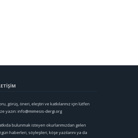
LETİŞİM
ru, görüş, öneri, eleştiri ve katkılarınız için lütfen
ize yazın:
info@mimesis-dergi.org
atkıda bulunmak isteyen okurlarımızdan gelen
zgün haberleri, söyleşileri, köşe yazılarını ya da