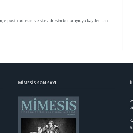
, e-posta adresim ve site adresim bu tarayıcıya kaydedilsin.
MİMESİS SON SAYI
İ
So
b
K
ö