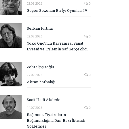
02.08.2026
0
Geçen Sezonun En İyi Oyunları IV
Serkan Fırtına
02.08.2026
0
Yoko Ono’nun Kavramsal Sanat
Evreni ve Eylemin Saf Gerçekliği
Zehra İpşiroğlu
27.07.2026
0
Akran Zorbalığı
Sacit Hadi Akdede
14.07.2026
0
Bağımsız Tiyatroların
Bağımsızlığına Dair Bazı İktisadi
Gözlemler