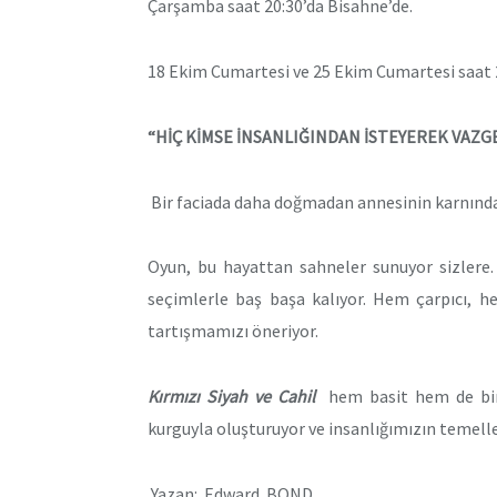
Çarşamba saat 20:30’da Bisahne’de.
18 Ekim Cumartesi ve 25 Ekim Cumartesi saat 
“HİÇ KİMSE İNSANLIĞINDAN İSTEYEREK VAZG
Bir faciada daha doğmadan annesinin karnında 
Oyun, bu hayattan sahneler sunuyor sizlere. 
seçimlerle baş başa kalıyor. Hem çarpıcı, h
tartışmamızı öneriyor.
Kırmızı Siyah ve Cahil
hem basit hem de bir 
kurguyla oluşturuyor ve insanlığımızın temelle
Yazan: Edward BOND