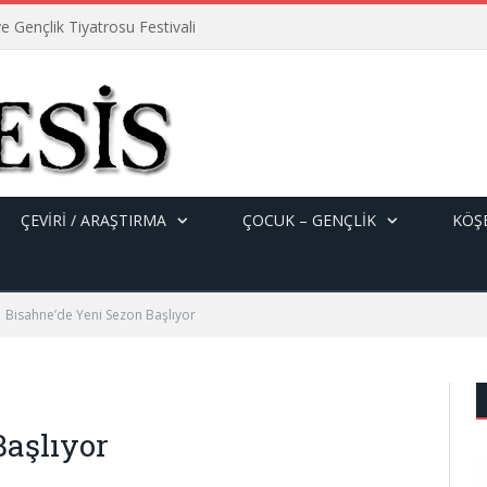
e Gençlik Tiyatrosu Festivali
ÇEVİRİ / ARAŞTIRMA
ÇOCUK – GENÇLIK
KÖŞE
Bisahne’de Yeni Sezon Başlıyor
Başlıyor