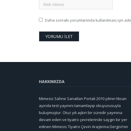
Daha sonraki yorumlarımda kullanılması için adım
HAKKIMIZDA
Mimesis Sahne Sanatları Portali 2010 yılının Nisan
ayında test yayınını tamamlayıp okuyucusuyla
buluşmuştur. Otuz yılı aşkın bir süredir yayınına
devam eden ve tiyatro çevrelerinde saygın bir yer
edinen Mimesis Tiyatro Çeviri Araştırma Dergisi’nin