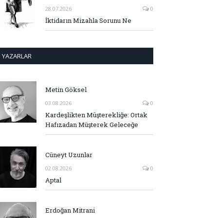
28.07.2026
0
İktidarın Mizahla Sorunu Ne
YAZARLAR
Metin Göksel
03.08.2026
0
Kardeşlikten Müşterekliğe: Ortak
Hafızadan Müşterek Geleceğe
Cüneyt Uzunlar
02.08.2026
0
Aptal
Erdoğan Mitrani