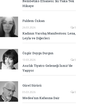
Rembetiko Efsanesi: İki Yaka Tek
Hikaye
Fuldem Özkan
26.03.2026
0
Kadının Varoluş Manifestosu: Lena,
Leyla ve Diğerleri
Özgür Duygu Durgun
13.03.2026
0
Asırlık Tiyatro Geleneği İzmir’de
Yaşıyor
Gürel Sürücü
05.03.2026
0
Medea’nın Kafasına Dair