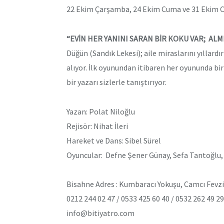
22 Ekim Çarşamba, 24 Ekim Cuma ve 31 Ekim C
“EVİN HER YANINI SARAN BİR KOKU VAR; AL
Düğün (Sandık Lekesi); aile miraslarını yıllard
alıyor. İlk oyunundan itibaren her oyununda bir 
bir yazarı sizlerle tanıştırıyor.
Yazan: Polat Niloğlu
Rejisör: Nihat İleri
Hareket ve Dans: Sibel Sürel
Oyuncular: Defne Şener Günay, Sefa Tantoğlu, L
Bisahne Adres : Kumbaracı Yokuşu, Camcı Fevzi
0212 244 02 47 / 0533 425 60 40 / 0532 262 49 29
info@bitiyatro.com