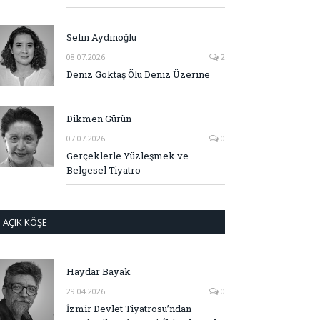
Selin Aydınoğlu
08.07.2026
2
Deniz Göktaş Ölü Deniz Üzerine
Dikmen Gürün
07.07.2026
0
Gerçeklerle Yüzleşmek ve
Belgesel Tiyatro
AÇIK KÖŞE
Haydar Bayak
29.04.2026
0
İzmir Devlet Tiyatrosu’ndan