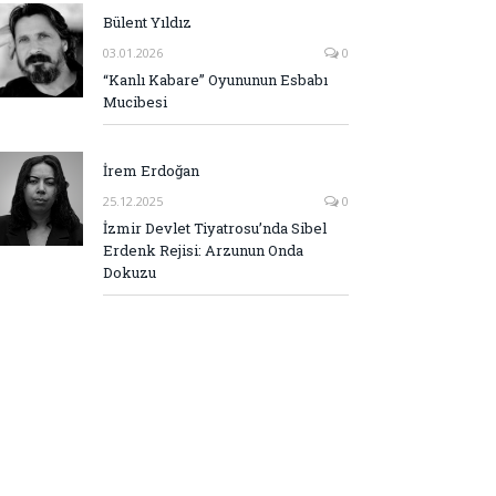
Bülent Yıldız
03.01.2026
0
“Kanlı Kabare” Oyununun Esbabı
Mucibesi
İrem Erdoğan
25.12.2025
0
İzmir Devlet Tiyatrosu’nda Sibel
Erdenk Rejisi: Arzunun Onda
Dokuzu