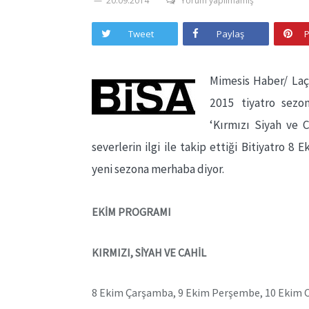
20.09.2014
Yorum yapılmamış
Tweet
Paylaş
P
Mimesis Haber/ Laçi
2015 tiyatro sezo
‘Kırmızı Siyah ve Ca
severlerin ilgi ile takip ettiği Bitiyatro 
yeni sezona merhaba diyor.
EKİM PROGRAMI
KIRMIZI, SİYAH VE CAHİL
8 Ekim Çarşamba, 9 Ekim Perşembe, 10 Ekim 