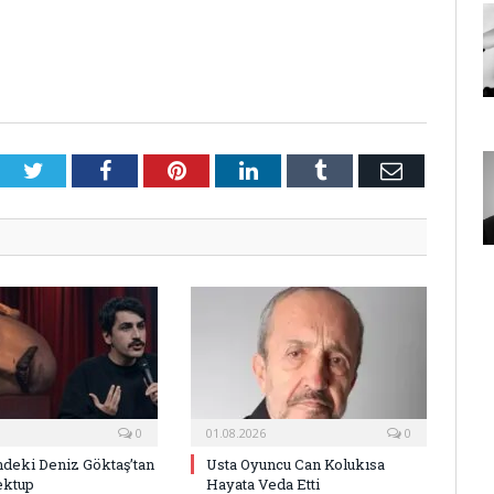
Twitter
Facebook
Pinterest
LinkedIn
Tumblr
E-
Posta
0
01.08.2026
0
deki Deniz Göktaş’tan
Usta Oyuncu Can Kolukısa
ektup
Hayata Veda Etti