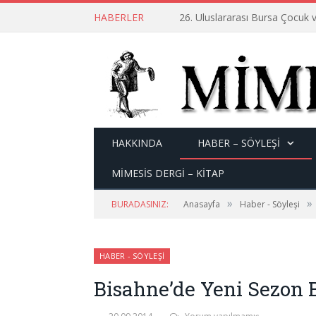
HABERLER
26. Uluslararası Bursa Çocuk v
HAKKINDA
HABER – SÖYLEŞI
MİMESİS DERGİ – KİTAP
»
»
BURADASINIZ:
Anasayfa
Haber - Söyleşi
HABER - SÖYLEŞI
Bisahne’de Yeni Sezon 