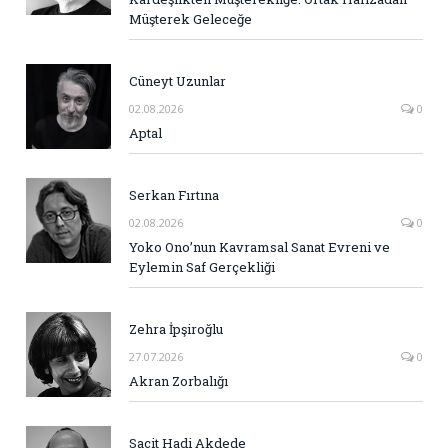
Müşterek Geleceğe
Cüneyt Uzunlar
02.08.2026
0
Aptal
Serkan Fırtına
02.08.2026
0
Yoko Ono’nun Kavramsal Sanat Evreni ve
Eylemin Saf Gerçekliği
Zehra İpşiroğlu
27.07.2026
0
Akran Zorbalığı
Sacit Hadi Akdede