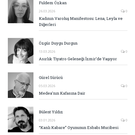
Fuldem Özkan
26.03.2026
0
Kadının Varoluş Manifestosu: Lena, Leyla ve
Diğerleri
Özgür Duygu Durgun
13.03.2026
0
Asırlık Tiyatro Geleneği İzmir’de Yaşıyor
Gürel Sürücü
05.03.2026
0
Medea’nın Kafasına Dair
Bülent Yıldız
03.01.2026
0
“Kanlı Kabare” Oyununun Esbabı Mucibesi