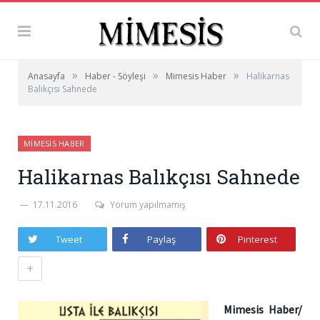
»
»
»
Anasayfa
Haber - Söyleşi
Mimesis Haber
Halikarnas
Balıkçısı Sahnede
MIMESIS HABER
Halikarnas Balıkçısı Sahnede
17.11.2016
Yorum yapılmamış
Tweet
Paylaş
Pinterest
+
Mimesis Haber/