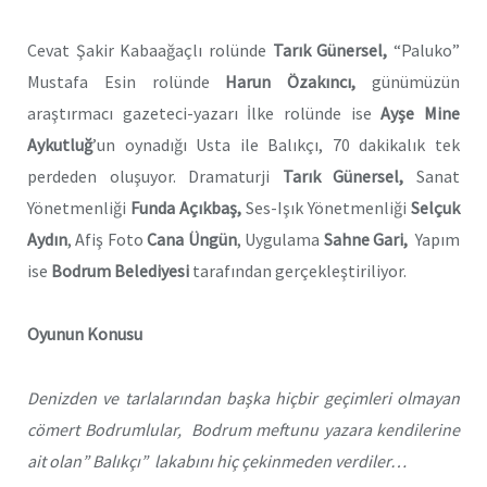
Cevat Şakir Kabaağaçlı rolünde
Tarık Günersel,
“Paluko”
Mustafa Esin rolünde
Harun Özakıncı,
günümüzün
araştırmacı gazeteci-yazarı İlke rolünde ise
Ayşe Mine
Aykutluğ
’un oynadığı Usta ile Balıkçı, 70 dakikalık tek
perdeden oluşuyor. Dramaturji
Tarık Günersel,
Sanat
Yönetmenliği
Funda Açıkbaş,
Ses-Işık Yönetmenliği
Selçuk
Aydın
, Afiş Foto
Cana Üngün
, Uygulama
Sahne Gari,
Yapım
ise
Bodrum Belediyesi
tarafından gerçekleştiriliyor.
Oyunun Konusu
Denizden ve tarlalarından başka hiçbir geçimleri olmayan
cömert Bodrumlular, Bodrum meftunu yazara kendilerine
ait olan” Balıkçı” lakabını hiç çekinmeden verdiler…