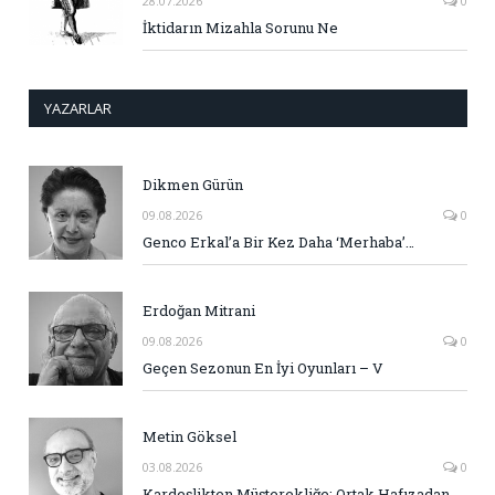
28.07.2026
0
İktidarın Mizahla Sorunu Ne
YAZARLAR
Dikmen Gürün
09.08.2026
0
Genco Erkal’a Bir Kez Daha ‘Merhaba’…
Erdoğan Mitrani
09.08.2026
0
Geçen Sezonun En İyi Oyunları – V
Metin Göksel
03.08.2026
0
Kardeşlikten Müşterekliğe: Ortak Hafızadan