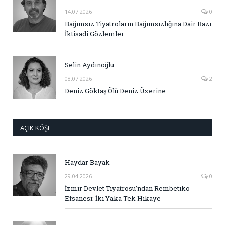
14.07.2026
0
Bağımsız Tiyatroların Bağımsızlığına Dair Bazı
İktisadi Gözlemler
Selin Aydınoğlu
08.07.2026
2
Deniz Göktaş Ölü Deniz Üzerine
AÇIK KÖŞE
Haydar Bayak
29.04.2026
0
İzmir Devlet Tiyatrosu’ndan Rembetiko
Efsanesi: İki Yaka Tek Hikaye