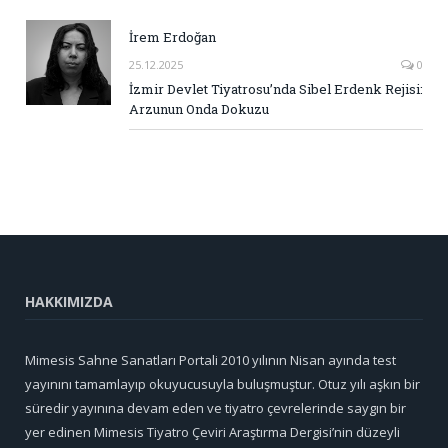
İrem Erdoğan
25.12.2025
0
İzmir Devlet Tiyatrosu’nda Sibel Erdenk Rejisi:
Arzunun Onda Dokuzu
HAKKIMIZDA
Mimesis Sahne Sanatları Portali 2010 yılının Nisan ayında test
yayınını tamamlayıp okuyucusuyla buluşmuştur. Otuz yılı aşkın bir
süredir yayınına devam eden ve tiyatro çevrelerinde saygın bir
yer edinen Mimesis Tiyatro Çeviri Araştırma Dergisi’nin düzeyli