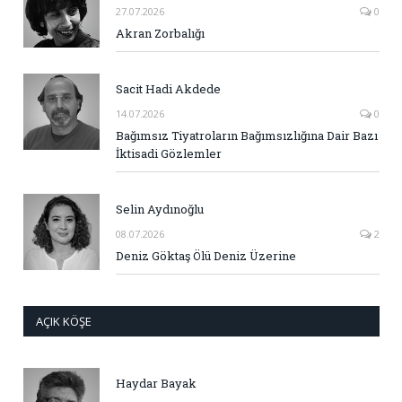
27.07.2026
0
Akran Zorbalığı
Sacit Hadi Akdede
14.07.2026
0
Bağımsız Tiyatroların Bağımsızlığına Dair Bazı
İktisadi Gözlemler
Selin Aydınoğlu
08.07.2026
2
Deniz Göktaş Ölü Deniz Üzerine
AÇIK KÖŞE
Haydar Bayak