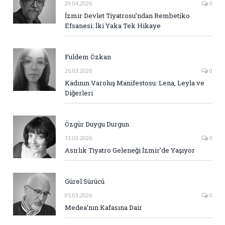
29.04.2026
0
İzmir Devlet Tiyatrosu’ndan Rembetiko
Efsanesi: İki Yaka Tek Hikaye
Fuldem Özkan
26.03.2026
0
Kadının Varoluş Manifestosu: Lena, Leyla ve
Diğerleri
Özgür Duygu Durgun
13.03.2026
0
Asırlık Tiyatro Geleneği İzmir’de Yaşıyor
Gürel Sürücü
05.03.2026
0
Medea’nın Kafasına Dair