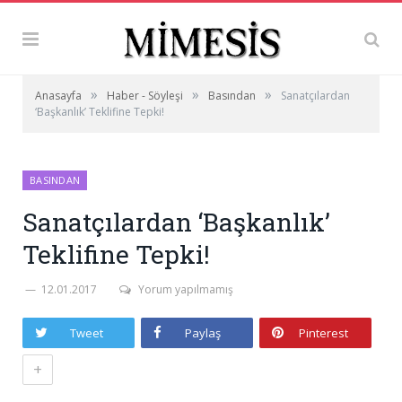
»
»
»
Anasayfa
Haber - Söyleşi
Basından
Sanatçılardan
‘Başkanlık’ Teklifine Tepki!
BASINDAN
Sanatçılardan ‘Başkanlık’
Teklifine Tepki!
12.01.2017
Yorum yapılmamış
Tweet
Paylaş
Pinterest
+