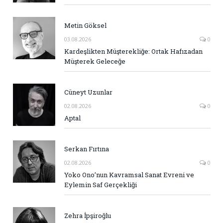
Metin Göksel
03.08.2026
0
Kardeşlikten Müşterekliğe: Ortak Hafızadan
Müşterek Geleceğe
Cüneyt Uzunlar
02.08.2026
0
Aptal
Serkan Fırtına
02.08.2026
0
Yoko Ono’nun Kavramsal Sanat Evreni ve
Eylemin Saf Gerçekliği
Zehra İpşiroğlu