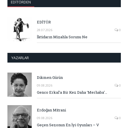
EDITÖRDEN
EDİTÖR
28.07.2026
0
İktidarın Mizahla Sorunu Ne
YAZARLAR
Dikmen Gürün
09.08.2026
0
Genco Erkal’a Bir Kez Daha ‘Merhaba’…
Erdoğan Mitrani
09.08.2026
0
Geçen Sezonun En İyi Oyunları – V