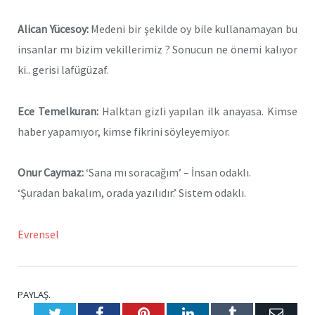
Alican Yücesoy:
Medeni bir şekilde oy bile kullanamayan bu
insanlar mı bizim vekillerimiz ? Sonucun ne önemi kalıyor
ki.. gerisi lafügüzaf.
Ece Temelkuran:
Halktan gizli yapılan ilk anayasa. Kimse
haber yapamıyor, kimse fikrini söyleyemiyor.
Onur Caymaz:
‘Sana mı soracağım’ – İnsan odaklı.
‘Şuradan bakalım, orada yazılıdır.’ Sistem odaklı.
Evrensel
PAYLAŞ.
Twitter
Facebook
Pinterest
LinkedIn
Tumblr
E-