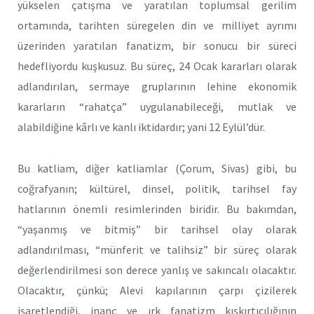
yükselen çatışma ve yaratılan toplumsal gerilim
ortamında, tarihten süregelen din ve milliyet ayrımı
üzerinden yaratılan fanatizm, bir sonucu bir süreci
hedefliyordu kuşkusuz. Bu süreç, 24 Ocak kararları olarak
adlandırılan, sermaye gruplarının lehine ekonomik
kararların “rahatça” uygulanabileceği, mutlak ve
alabildiğine kârlı ve kanlı iktidardır; yani 12 Eylül’dür.
Bu katliam, diğer katliamlar (Çorum, Sivas) gibi, bu
coğrafyanın; kültürel, dinsel, politik, tarihsel fay
hatlarının önemli resimlerinden biridir. Bu bakımdan,
“yaşanmış ve bitmiş” bir tarihsel olay olarak
adlandırılması, “münferit ve talihsiz” bir süreç olarak
değerlendirilmesi son derece yanlış ve sakıncalı olacaktır.
Olacaktır, çünkü; Alevi kapılarının çarpı çizilerek
işaretlendiği, inanç ve ırk fanatizm kışkırtıcılığının