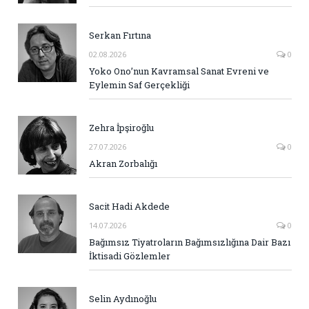
Serkan Fırtına
02.08.2026
0
Yoko Ono’nun Kavramsal Sanat Evreni ve
Eylemin Saf Gerçekliği
Zehra İpşiroğlu
27.07.2026
0
Akran Zorbalığı
Sacit Hadi Akdede
14.07.2026
0
Bağımsız Tiyatroların Bağımsızlığına Dair Bazı
İktisadi Gözlemler
Selin Aydınoğlu