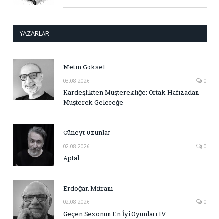
YAZARLAR
Metin Göksel
03.08.2026
0
Kardeşlikten Müşterekliğe: Ortak Hafızadan
Müşterek Geleceğe
Cüneyt Uzunlar
02.08.2026
0
Aptal
Erdoğan Mitrani
02.08.2026
0
Geçen Sezonun En İyi Oyunları IV