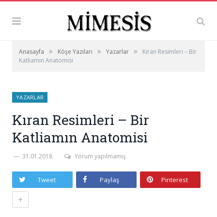
»
»
»
Anasayfa
Köşe Yazıları
Yazarlar
Kıran Resimleri – Bir
Katliamın Anatomisi
YAZARLAR
Kıran Resimleri – Bir
Katliamın Anatomisi
31.01.2018
Yorum yapılmamış
Tweet
Paylaş
Pinterest
+