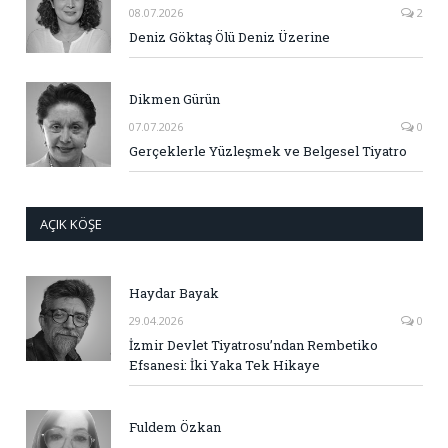
08.07.2026
2
Deniz Göktaş Ölü Deniz Üzerine
Dikmen Gürün
07.07.2026
0
Gerçeklerle Yüzleşmek ve Belgesel Tiyatro
AÇIK KÖŞE
Haydar Bayak
29.04.2026
0
İzmir Devlet Tiyatrosu’ndan Rembetiko
Efsanesi: İki Yaka Tek Hikaye
Fuldem Özkan