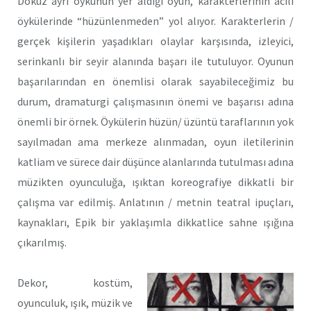
Dokuz ayrı öykünün yer aldığı oyun, karakterlerinin acılı
öykülerinde “hüzünlenmeden” yol alıyor. Karakterlerin /
gerçek kişilerin yaşadıkları olaylar karşısında, izleyici,
serinkanlı bir seyir alanında başarı ile tutuluyor. Oyunun
başarılarından en önemlisi olarak sayabileceğimiz bu
durum, dramaturgi çalışmasının önemi ve başarısı adına
önemli bir örnek. Öykülerin hüzün/ üzüntü taraflarının yok
sayılmadan ama merkeze alınmadan, oyun iletilerinin
katliam ve sürece dair düşünce alanlarında tutulması adına
müzikten oyunculuğa, ışıktan koreografiye dikkatli bir
çalışma var edilmiş. Anlatının / metnin teatral ipuçları,
kaynakları, Epik bir yaklaşımla dikkatlice sahne ışığına
çıkarılmış.
Dekor, kostüm,
oyunculuk, ışık, müzik ve