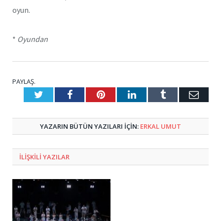
oyun.
*
Oyundan
PAYLAŞ.
Twitter
Facebook
Pinterest
LinkedIn
Tumblr
E-
Posta
YAZARIN BÜTÜN YAZILARI IÇIN:
ERKAL UMUT
ILIŞKILI
YAZILAR