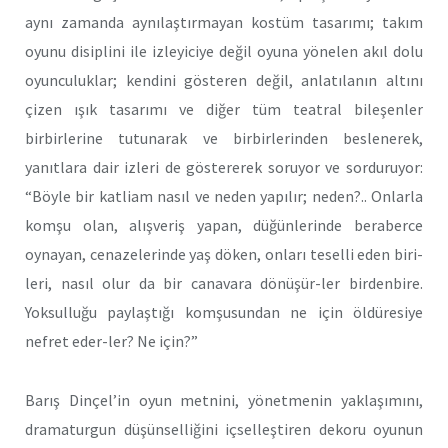
aynı zamanda aynılaştırmayan kostüm tasarımı; takım
oyunu disiplini ile izleyiciye değil oyuna yönelen akıl dolu
oyunculuklar; kendini gösteren değil, anlatılanın altını
çizen ışık tasarımı ve diğer tüm teatral bileşenler
birbirlerine tutunarak ve birbirlerinden beslenerek,
yanıtlara dair izleri de göstererek soruyor ve sorduruyor:
“Böyle bir katliam nasıl ve neden yapılır; neden?.. Onlarla
komşu olan, alışveriş yapan, düğünlerinde beraberce
oynayan, cenazelerinde yaş döken, onları teselli eden biri-
leri, nasıl olur da bir canavara dönüşür-ler birdenbire.
Yoksulluğu paylaştığı komşusundan ne için öldüresiye
nefret eder-ler? Ne için?”
Barış Dinçel’in oyun metnini, yönetmenin yaklaşımını,
dramaturgun düşünselliğini içselleştiren dekoru oyunun