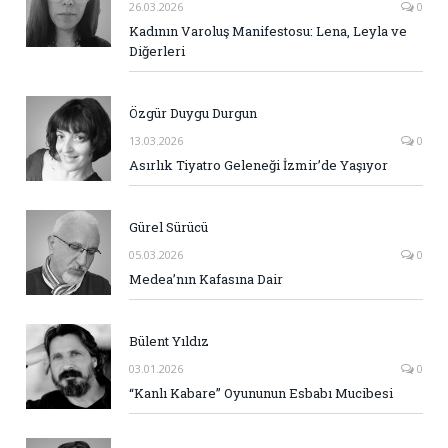
26.03.2026
0
Kadının Varoluş Manifestosu: Lena, Leyla ve
Diğerleri
Özgür Duygu Durgun
13.03.2026
0
Asırlık Tiyatro Geleneği İzmir’de Yaşıyor
Gürel Sürücü
05.03.2026
0
Medea’nın Kafasına Dair
Bülent Yıldız
03.01.2026
0
“Kanlı Kabare” Oyununun Esbabı Mucibesi