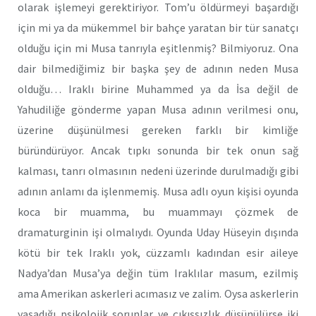
olarak işlemeyi gerektiriyor. Tom’u öldürmeyi başardığı
için mi ya da mükemmel bir bahçe yaratan bir tür sanatçı
olduğu için mi Musa tanrıyla eşitlenmiş? Bilmiyoruz. Ona
dair bilmediğimiz bir başka şey de adının neden Musa
olduğu… Iraklı birine Muhammed ya da İsa değil de
Yahudiliğe gönderme yapan Musa adının verilmesi onu,
üzerine düşünülmesi gereken farklı bir kimliğe
büründürüyor. Ancak tıpkı sonunda bir tek onun sağ
kalması, tanrı olmasının nedeni üzerinde durulmadığı gibi
adının anlamı da işlenmemiş. Musa adlı oyun kişisi oyunda
koca bir muamma, bu muammayı çözmek de
dramaturginin işi olmalıydı. Oyunda Uday Hüseyin dışında
kötü bir tek Iraklı yok, cüzzamlı kadından esir aileye
Nadya’dan Musa’ya değin tüm Iraklılar masum, ezilmiş
ama Amerikan askerleri acımasız ve zalim. Oysa askerlerin
yaşadığı psikolojik sorunlar ve çıkışsızlık düşünülürse iki