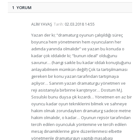
1 YORUM
ALIM YAVAŞ
Tarih:
02.03.2018 14:55
Yazan der ki; “dramaturg oyunun çalışıldığı süreç
boyunca hem yönetmenin hem oyuncuların her
adımda yanında olmalıdır” ve yazan bu konuda o
kadar çok iddalıdır ki; “bunun ideal” olduğunu
savunur… (hangi saikle bu kadar iddalı konuştuğunu
anlayabilmem mümkün değil!) Çok ta tartışılmaması
gereken bir konu yazan tarafından tartışmaya
açılıyor… Sanırım yazan dramaturgu yönetmen ve
reji asistanıyla birbirine karıştırıyor… Dostum M.J.
Sosulski bunu duysa çık kızardı… Yönetmen en az bir
oyuncu kadar oyun tekniklerini bilmek ve sahneye
hakim olmak zorundayken dramaturg sadece metne
hakim olmalıdır, o kadar… Oyunun rejisör tarafından
tercih edilen oyunculuk yöntemine ve tercih edilen
mesaj dinamiklerine göre düzenlenmesi elbette
yönetmenle dramaturgun yaptığı masabaşı