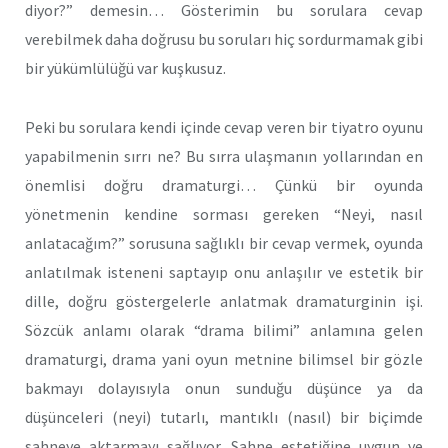
diyor?” demesin… Gösterimin bu sorulara cevap
verebilmek daha doğrusu bu soruları hiç sordurmamak gibi
bir yükümlülüğü var kuşkusuz.
Peki bu sorulara kendi içinde cevap veren bir tiyatro oyunu
yapabilmenin sırrı ne? Bu sırra ulaşmanın yollarından en
önemlisi doğru dramaturgi… Çünkü bir oyunda
yönetmenin kendine sorması gereken “Neyi, nasıl
anlatacağım?” sorusuna sağlıklı bir cevap vermek, oyunda
anlatılmak isteneni saptayıp onu anlaşılır ve estetik bir
dille, doğru göstergelerle anlatmak dramaturginin işi.
Sözcük anlamı olarak “drama bilimi” anlamına gelen
dramaturgi, drama yani oyun metnine bilimsel bir gözle
bakmayı dolayısıyla onun sunduğu düşünce ya da
düşünceleri (neyi) tutarlı, mantıklı (nasıl) bir biçimde
sahneye aktarmayı sağlıyor. Sahne estetiğine uygun ve