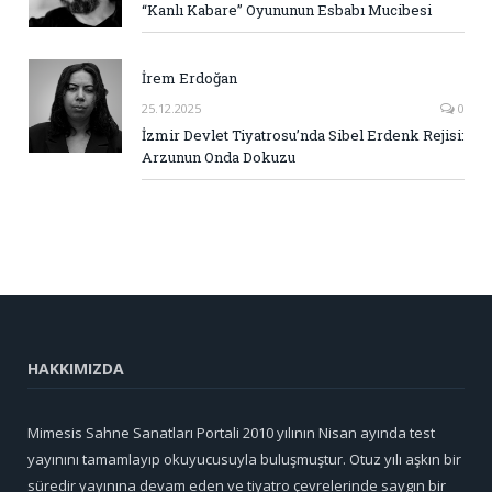
“Kanlı Kabare” Oyununun Esbabı Mucibesi
İrem Erdoğan
25.12.2025
0
İzmir Devlet Tiyatrosu’nda Sibel Erdenk Rejisi:
Arzunun Onda Dokuzu
HAKKIMIZDA
Mimesis Sahne Sanatları Portali 2010 yılının Nisan ayında test
yayınını tamamlayıp okuyucusuyla buluşmuştur. Otuz yılı aşkın bir
süredir yayınına devam eden ve tiyatro çevrelerinde saygın bir