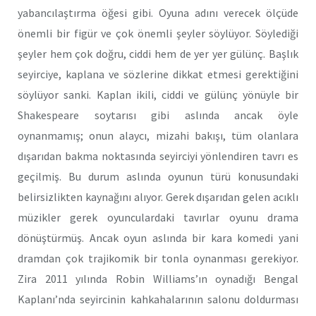
yabancılaştırma öğesi gibi. Oyuna adını verecek ölçüde
önemli bir figür ve çok önemli şeyler söylüyor. Söylediği
şeyler hem çok doğru, ciddi hem de yer yer gülünç. Başlık
seyirciye, kaplana ve sözlerine dikkat etmesi gerektiğini
söylüyor sanki. Kaplan ikili, ciddi ve gülünç yönüyle bir
Shakespeare soytarısı gibi aslında ancak öyle
oynanmamış; onun alaycı, mizahi bakışı, tüm olanlara
dışarıdan bakma noktasında seyirciyi yönlendiren tavrı es
geçilmiş. Bu durum aslında oyunun türü konusundaki
belirsizlikten kaynağını alıyor. Gerek dışarıdan gelen acıklı
müzikler gerek oyunculardaki tavırlar oyunu drama
dönüştürmüş. Ancak oyun aslında bir kara komedi yani
dramdan çok trajikomik bir tonla oynanması gerekiyor.
Zira 2011 yılında Robin Williams’ın oynadığı Bengal
Kaplanı’nda seyircinin kahkahalarının salonu doldurması