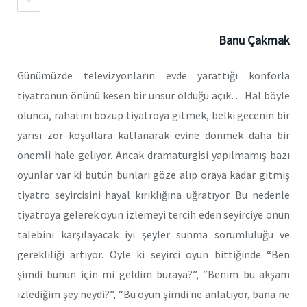
Banu Çakmak
Günümüzde televizyonların evde yarattığı konforla
tiyatronun önünü kesen bir unsur olduğu açık… Hal böyle
olunca, rahatını bozup tiyatroya gitmek, belki gecenin bir
yarısı zor koşullara katlanarak evine dönmek daha bir
önemli hale geliyor. Ancak dramaturgisi yapılmamış bazı
oyunlar var ki bütün bunları göze alıp oraya kadar gitmiş
tiyatro seyircisini hayal kırıklığına uğratıyor. Bu nedenle
tiyatroya gelerek oyun izlemeyi tercih eden seyirciye onun
talebini karşılayacak iyi şeyler sunma sorumluluğu ve
gerekliliği artıyor. Öyle ki seyirci oyun bittiğinde “Ben
şimdi bunun için mi geldim buraya?”, “Benim bu akşam
izlediğim şey neydi?”, “Bu oyun şimdi ne anlatıyor, bana ne