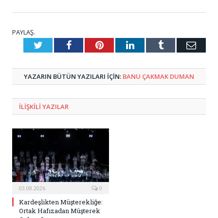
PAYLAŞ.
Twitter
Facebook
Pinterest
LinkedIn
Tumblr
E-
Posta
YAZARIN BÜTÜN YAZILARI IÇIN:
BANU ÇAKMAK DUMAN
ILIŞKILI
YAZILAR
03.08.2026
0
Kardeşlikten Müşterekliğe:
Ortak Hafızadan Müşterek