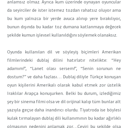
anlamsız olmaz. Ayrıca kum üzerinde oynayan oyuncular
da seyirciler de ister istemez tozdan rahatsız oluyor ama
bu kum yalnızca bir yerde avuca alınıp yere bırakılıyor,
bunun dışında bu kadar toz dumana katlanmaya değecek
şekilde kumun işlevsel kullanıldığını söylemek olanaksız.
Oyunda kullanılan dil ve söyleyiş biçimleri Amerikan
filmlerindeki dublaj dilini hatırlatır nitelikte: “Hey
adamım!”, “Lanet olası sersem!”, “Senin sorunun ne
dostum?” ve daha fazlası… Dublaj diliyle Türkçe konuşan
oyun kişilerini Amerikalı olarak kabul etmek zor üstelik
Iraklılar Arapça konuşurken. Belki bu durum, izlediğimiz
şey bir sinema filmi olsa ve dil orijinal kalıp tüm bunlar alt
yazıyla geçse daha inandırıcı olurdu. Tiyatroda ise böylesi
kulak tırmalayan dublaj dili kullanımının bu kadar ağırlıklı
olmasının nedenini anlamak zor…Çeviri bu şekilde olsa