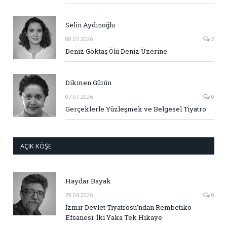
Selin Aydınoğlu
08.07.2026
2
Deniz Göktaş Ölü Deniz Üzerine
Dikmen Gürün
07.07.2026
0
Gerçeklerle Yüzleşmek ve Belgesel Tiyatro
AÇIK KÖŞE
Haydar Bayak
29.04.2026
0
İzmir Devlet Tiyatrosu’ndan Rembetiko
Efsanesi: İki Yaka Tek Hikaye