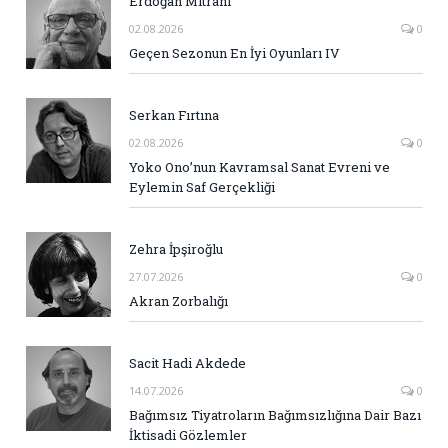
Erdoğan Mitrani
02.08.2026
0
Geçen Sezonun En İyi Oyunları IV
Serkan Fırtına
02.08.2026
0
Yoko Ono’nun Kavramsal Sanat Evreni ve
Eylemin Saf Gerçekliği
Zehra İpşiroğlu
27.07.2026
0
Akran Zorbalığı
Sacit Hadi Akdede
14.07.2026
0
Bağımsız Tiyatroların Bağımsızlığına Dair Bazı
İktisadi Gözlemler