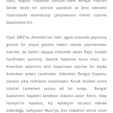
oyun, Bağdat Hayvanat Bahçesi’ndeki Bengal Kaplanı
bende böyle bir izlenim uyandırdı ve beni ödenekli
tiyatrolarda dramaturgi çalışmasının önemi üzerine
düşünmeye itti.
Oyun 2003’te, Amerika’nın Irak’ı işgali sırasında yaşanmış
gerçek bir olayın gazete haberi olarak yayınlanması
üzerine, bu haberi okuyup etkisinde kalan Rajiv Joseph
tarafından yazılmış. Gazete haberine konu olan, bir
Amerikan askerinin elini koparması üzerine bir başka
Amerikan askeri tarafından öldürülen Bengal Kaplanı,
oyunun çıkış noktasını oluşturuyor. Ancak bundan sonra
olanlar tamamen yazara ait bir kurgu… Bengal
kaplanının hayaleti kendisini öldüren asker Kev’e, Uday
Hüseyin’in hayaleti, kız kardeşini tecavüz ederek
öldürdüğü, bahçıvanı Musa’ya, Kev öldükten sonra onun