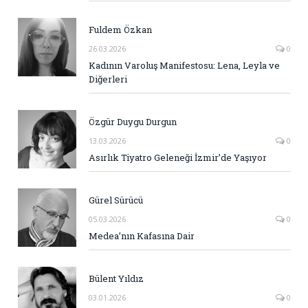
Fuldem Özkan
26.03.2026
0
Kadının Varoluş Manifestosu: Lena, Leyla ve
Diğerleri
Özgür Duygu Durgun
13.03.2026
0
Asırlık Tiyatro Geleneği İzmir’de Yaşıyor
Gürel Sürücü
05.03.2026
0
Medea’nın Kafasına Dair
Bülent Yıldız
03.01.2026
0