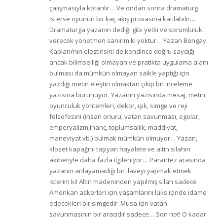
çalışmasıyla kotarılır… Ve ondan sonra dramaturg
isterse oyunun bir kaç akış provasına katılabilir…
Dramaturga yazanın dediği gibi yetki ve sorumluluk
verecek yönetmen sanırım ki yoktur… Yazan Bengay
Kaplanı’nın eleştirisini de kendince doğru saydığı
ancak bilimselliği olmayan ve pratikta uygulama alanı
bulması da mümkün olmayan saikle yaptığı için
yazdığı metin eleştiri olmaktan çıkıp bir inceleme
yazısına bürünüyor. Yazanın yazısında mesaj, metin,
oyunculuk yöntemleri, dekor, ışık, simge ve reji
felsefesini (insan onuru, vatan savunması, egolar,
emperyalizm,inanç, toplumsallık, maddiyat,
maneviyat vb.) bulmak mümkün olmuyor… Yazan,
klozet kapağını taşıyan hayalete ve altın silahın
akıbetiyle daha fazla ilgileniyor… Parantez arasında
yazanın anlayamadığı bir ilaveyi yapmak etmek
isterim ki! Altın madeninden yapılmış silah sadece
Amerikan askerleri için yaşamlarını lüks içinde idame
edecekleri bir simgedir. Musa için vatan
savunmasının bir aracıdır sadece… Son not! O kadar