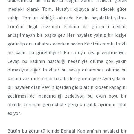
öldürülmesi de inandırıcı değil. Gerek fiziksel gerek
mesleki olarak Tom, Musa’yı kolayca alt edecek güce
sahip. Tom’un öldüğü sahnede Kev’in hayaletini yalnız
Tom’un değil cüzzamlı kadının da görmesi nedeni
anlaşılmayan bir başka şey. Her hayalet yalnız bir kişiye
görünüp onu rahatsız ederken neden Kev’i cüzzamlı, Iraklı
bir kadın da görebiliyor? Bu soruya cevap verilmeliydi.
Cevap bu kadının hastalığı nedeniyle ölüme çok yakın
olmasıysa diğer Iraklılar bu savaş ortamında ölüme bu
kadar uzak mı ki onlar hayaletleri göremiyor? Aynı şekilde
bir hayalet olan Kev’in içerden gidip altın klozet kapağını
getirmesi de inandırıcılığı zedeliyor, bu, oyun boyu bir
ölçüde korunan gerçeklikle gerçek dışılık ayrımını ihlal
ediyor.
Bütün bu görüntü içinde Bengal Kaplanı’nın hayaleti bir