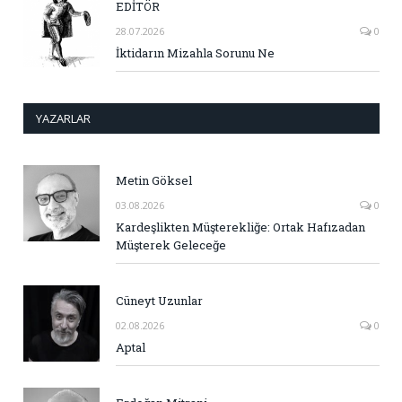
EDİTÖR
28.07.2026
0
İktidarın Mizahla Sorunu Ne
YAZARLAR
Metin Göksel
03.08.2026
0
Kardeşlikten Müşterekliğe: Ortak Hafızadan
Müşterek Geleceğe
Cüneyt Uzunlar
02.08.2026
0
Aptal