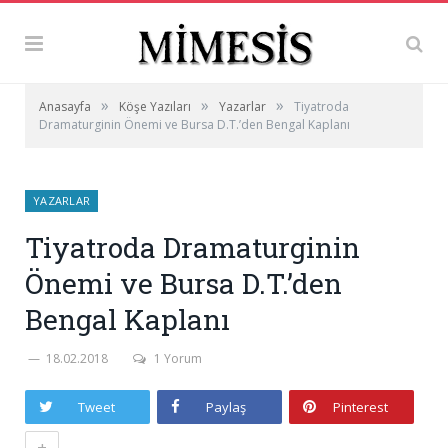
»
»
»
Anasayfa
Köşe Yazıları
Yazarlar
Tiyatroda
Dramaturginin Önemi ve Bursa D.T.’den Bengal Kaplanı
YAZARLAR
Tiyatroda Dramaturginin
Önemi ve Bursa D.T.’den
Bengal Kaplanı
18.02.2018
1 Yorum
Tweet
Paylaş
Pinterest
+