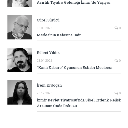
Asırlık Tiyatro Geleneği İzmir’de Yaşıyor
Gürel Sürücü
05.03.2026
0
Medea’nın Kafasına Dair
Bülent Yıldız
03.01.2026
0
“Kanlı Kabare” Oyununun Esbabı Mucibesi
İrem Erdoğan
25.12.2025
0
İzmir Devlet Tiyatrosu’nda Sibel Erdenk Rejisi:
Arzunun Onda Dokuzu