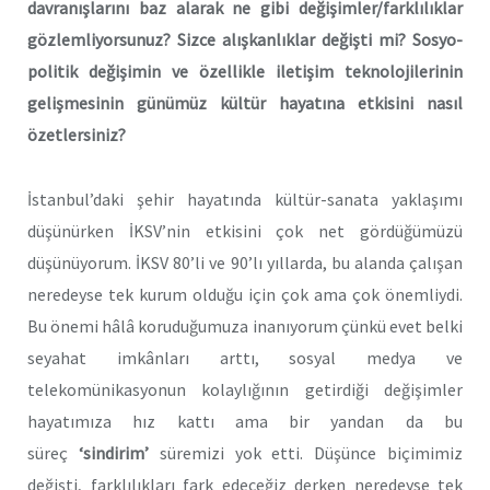
davranışlarını baz alarak ne gibi değişimler/farklılıklar
gözlemliyorsunuz? Sizce alışkanlıklar değişti mi? Sosyo-
politik değişimin ve özellikle iletişim teknolojilerinin
gelişmesinin günümüz kültür hayatına etkisini nasıl
özetlersiniz?
İstanbul’daki şehir hayatında kültür-sanata yaklaşımı
düşünürken İKSV’nin etkisini çok net gördüğümüzü
düşünüyorum. İKSV 80’li ve 90’lı yıllarda, bu alanda çalışan
neredeyse tek kurum olduğu için çok ama çok önemliydi.
Bu önemi hâlâ koruduğumuza inanıyorum çünkü evet belki
seyahat imkânları arttı, sosyal medya ve
telekomünikasyonun kolaylığının getirdiği değişimler
hayatımıza hız kattı ama bir yandan da bu
süreç
‘sindirim’
süremizi yok etti. Düşünce biçimimiz
değişti, farklılıkları fark edeceğiz derken neredeyse tek