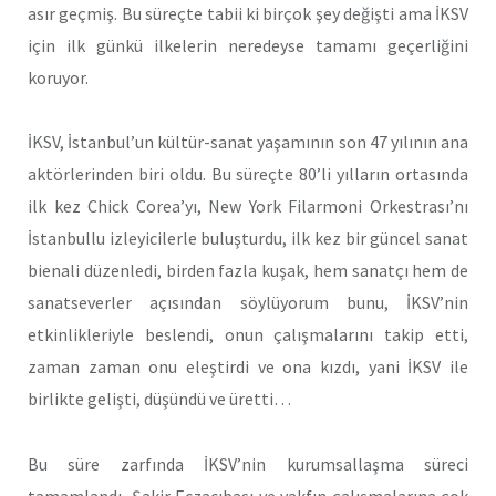
asır geçmiş. Bu süreçte tabii ki birçok şey değişti ama İKSV
için ilk günkü ilkelerin neredeyse tamamı geçerliğini
koruyor.
İKSV, İstanbul’un kültür-sanat yaşamının son 47 yılının ana
aktörlerinden biri oldu. Bu süreçte 80’li yılların ortasında
ilk kez Chick Corea’yı, New York Filarmoni Orkestrası’nı
İstanbullu izleyicilerle buluşturdu, ilk kez bir güncel sanat
bienali düzenledi, birden fazla kuşak, hem sanatçı hem de
sanatseverler açısından söylüyorum bunu, İKSV’nin
etkinlikleriyle beslendi, onun çalışmalarını takip etti,
zaman zaman onu eleştirdi ve ona kızdı, yani İKSV ile
birlikte gelişti, düşündü ve üretti…
Bu süre zarfında İKSV’nin kurumsallaşma süreci
tamamlandı, Şakir Eczacıbaşı ve vakfın çalışmalarına çok