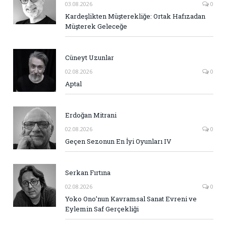
03.08.2026
0
Kardeşlikten Müşterekliğe: Ortak Hafızadan
Müşterek Geleceğe
Cüneyt Uzunlar
02.08.2026
0
Aptal
Erdoğan Mitrani
02.08.2026
0
Geçen Sezonun En İyi Oyunları IV
Serkan Fırtına
02.08.2026
0
Yoko Ono’nun Kavramsal Sanat Evreni ve
Eylemin Saf Gerçekliği