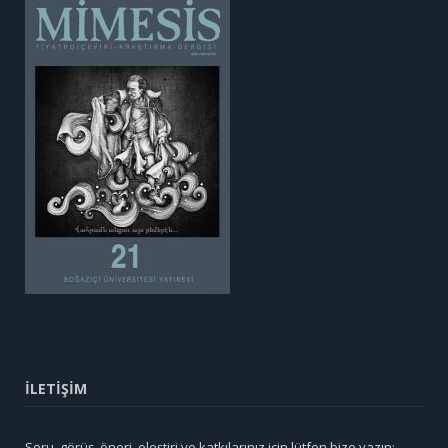
İLETİŞİM
Soru, görüş, öneri, eleştiri ve katkılarınız için lütfen bize yazın: