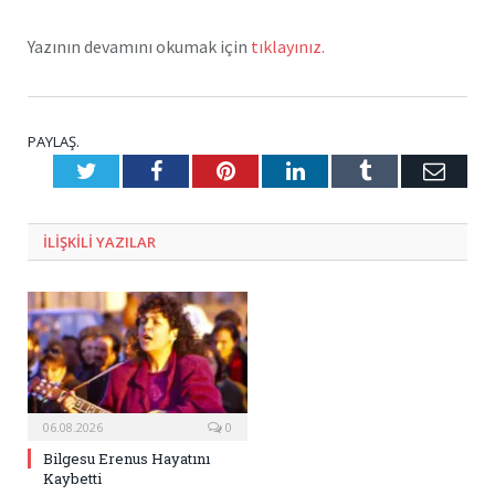
Yazının devamını okumak için
tıklayınız.
PAYLAŞ.
Twitter
Facebook
Pinterest
LinkedIn
Tumblr
E-
Posta
ILIŞKILI
YAZILAR
06.08.2026
0
Bilgesu Erenus Hayatını
Kaybetti