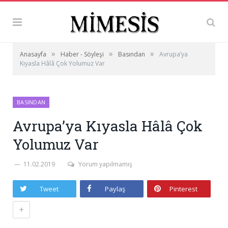
»
»
»
Anasayfa
Haber - Söyleşi
Basından
Avrupa’ya
Kıyasla Hâlâ Çok Yolumuz Var
BASINDAN
Avrupa’ya Kıyasla Hâlâ Çok
Yolumuz Var
11.02.2019
Yorum yapılmamış
Tweet
Paylaş
Pinterest
+