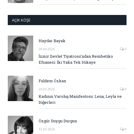
AÇIK KÖŞE
Haydar Bayak
29.04.2026
0
İzmir Devlet Tiyatrosu’ndan Rembetiko
Efsanesi: İki Yaka Tek Hikaye
Fuldem Özkan
26.03.2026
0
Kadının Varoluş Manifestosu: Lena, Leyla ve
Diğerleri
Özgür Duygu Durgun
13.03.2026
0