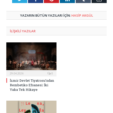
Posta
YAZARIN BÜTÜN YAZILARI IÇIN:
HASIP AKGÜL
ILIŞKILI
YAZILAR
29.04.2026
0
İzmir Devlet Tiyatrosu’ndan
Rembetiko Efsanesi: İki
Yaka Tek Hikaye