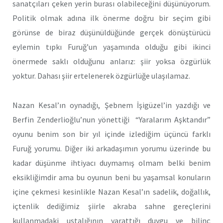
sanatçıları çeken yerin burası olabileceğini düşünüyorum.
Politik olmak adına ilk önerme doğru bir seçim gibi
görünse de biraz düşünüldüğünde gerçek dönüştürücü
eylemin tıpkı Furuğ’un yaşamında olduğu gibi ikinci
önermede saklı olduğunu anlarız: şiir yoksa özgürlük
yoktur. Dahası şiir ertelenerek özgürlüğe ulaşılamaz.
Nazan Kesal’ın oynadığı, Şebnem İşigüzel’in yazdığı ve
Berfin Zenderlioğlu’nun yönettiği “Yaralarım Aşktandır”
oyunu benim son bir yıl içinde izlediğim üçüncü farklı
Furuğ yorumu. Diğer iki arkadaşımın yorumu üzerinde bu
kadar düşünme ihtiyacı duymamış olmam belki benim
eksikliğimdir ama bu oyunun beni bu yaşamsal konuların
içine çekmesi kesinlikle Nazan Kesal’ın sadelik, doğallık,
içtenlik dediğimiz şiirle akraba sahne gereçlerini
kullanmadaki ustalığının yarattığı duygu ve bilinç