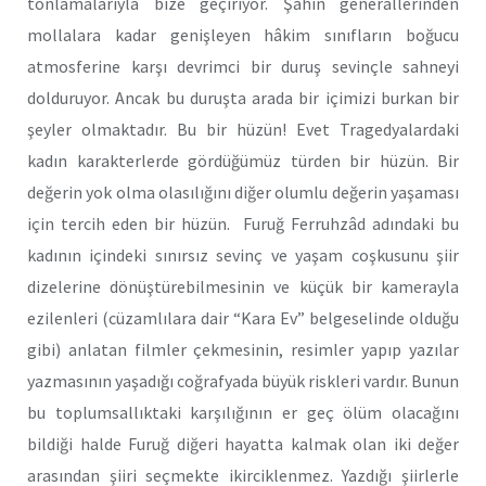
tonlamalarıyla bize geçiriyor. Şahın generallerinden
mollalara kadar genişleyen hâkim sınıfların boğucu
atmosferine karşı devrimci bir duruş sevinçle sahneyi
dolduruyor. Ancak bu duruşta arada bir içimizi burkan bir
şeyler olmaktadır. Bu bir hüzün! Evet Tragedyalardaki
kadın karakterlerde gördüğümüz türden bir hüzün. Bir
değerin yok olma olasılığını diğer olumlu değerin yaşaması
için tercih eden bir hüzün. Furuğ Ferruhzâd adındaki bu
kadının içindeki sınırsız sevinç ve yaşam coşkusunu şiir
dizelerine dönüştürebilmesinin ve küçük bir kamerayla
ezilenleri (cüzamlılara dair “Kara Ev” belgeselinde olduğu
gibi) anlatan filmler çekmesinin, resimler yapıp yazılar
yazmasının yaşadığı coğrafyada büyük riskleri vardır. Bunun
bu toplumsallıktaki karşılığının er geç ölüm olacağını
bildiği halde Furuğ diğeri hayatta kalmak olan iki değer
arasından şiiri seçmekte ikirciklenmez. Yazdığı şiirlerle