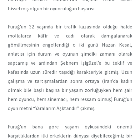
hissetmiş olgun bir oyunculuğun başarısı.
Furuğ’un 32 yaşında bir trafik kazasında öldüğü halde
mollalarca kâfir ve cadı olarak damgalanarak
gömülmesinin engellendiği o iki günü Nazan Kesal,
anlatısı için durum ve oyunun şimdiki zamanı olarak
saptamış ve ardından Şebnem İşigüzel’e bu teklif ve
kafasında uzun süredir taşıdığı karakteriyle gitmiş. Uzun
çalışma ve tartışmalardan sonra ortaya (İran’da kadın
olmak bile başlı başına bir yaşam zorluğuyken hem şair
hem oyuncu, hem sinemacı, hem ressam olmuş) Furuğ’un
oyun metni “Yaralarım Aşktandır” çıkmış.
Furuğ’un bana göre yaşam öyküsündeki önemli
karşıtlıklardan ilki erkeklerin dünyası diyebileceğimiz bir