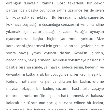
direngen dünyasını tanırız. Dört tekerlekli bir dekor
parçasından başka oyuncuya sahne üzerinde bir de siyah
bir kova eşlik etmektedir. Bu birazdan içindeki süngerle,
kokmaya başladığını düşündüğü cenazesini kendi kendine
yıkamak için yararlanacağı kovadır. Furuğ’u oynayan
oyuncumuzun başka hiçbir yardımcısı yoktur. Bize
karakterini göstermesi için gerekli olan asıl şeyler bir süre
sonra yavaş yavaş oyuncu Nazan Kesal’ın içinden,
bedeninden, bakışlarından, sesinden dökülmeye başlar. Bir
basit elbisenin içinde, yalınayak, sadece sesini, bedenini ve
duygularını kullanarak bir çocuğu, genç bir kadını, aşık bir
kadını, mollaların karşısında dikelen bir kadını, ölüme
meydan okuyan bir kadını, cüzamlı hastalarla yaşayıp
onların sorunlarını filme çeken hatta annesiz ve babasız
kalacak bir cüzamlının çocuğunu evlat edinen bir kadını,
bir anneyi, bir babayı, bir serçeyi bir kargayı, general