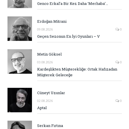
Genco Erkal’a Bir Kez Daha ‘Merhaba’…
Erdoğan Mitrani
09.08.2026
0
Geçen Sezonun En İyi Oyunları – V
Metin Göksel
03.08.2026
0
Kardeşlikten Müşterekliğe: Ortak Hafızadan
Müşterek Geleceğe
Cüneyt Uzunlar
02.08.2026
0
Aptal
Serkan Fırtına