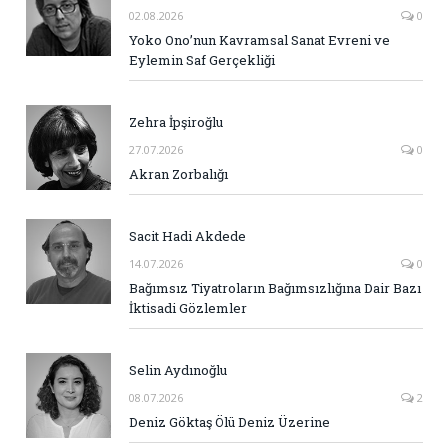
02.08.2026
0
Yoko Ono’nun Kavramsal Sanat Evreni ve
Eylemin Saf Gerçekliği
Zehra İpşiroğlu
27.07.2026
0
Akran Zorbalığı
Sacit Hadi Akdede
14.07.2026
0
Bağımsız Tiyatroların Bağımsızlığına Dair Bazı
İktisadi Gözlemler
Selin Aydınoğlu
08.07.2026
2
Deniz Göktaş Ölü Deniz Üzerine