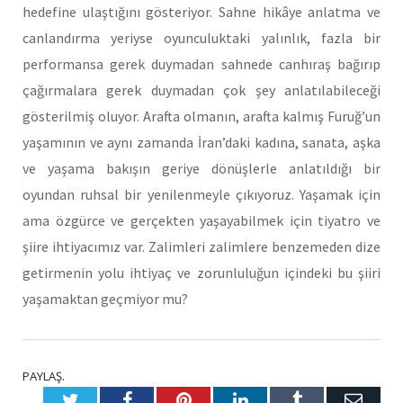
hedefine ulaştığını gösteriyor. Sahne hikâye anlatma ve
canlandırma yeriyse oyunculuktaki yalınlık, fazla bir
performansa gerek duymadan sahnede canhıraş bağırıp
çağırmalara gerek duymadan çok şey anlatılabileceği
gösterilmiş oluyor. Arafta olmanın, arafta kalmış Furuğ’un
yaşamının ve aynı zamanda İran’daki kadına, sanata, aşka
ve yaşama bakışın geriye dönüşlerle anlatıldığı bir
oyundan ruhsal bir yenilenmeyle çıkıyoruz. Yaşamak için
ama özgürce ve gerçekten yaşayabilmek için tiyatro ve
şiire ihtiyacımız var. Zalimleri zalimlere benzemeden dize
getirmenin yolu ihtiyaç ve zorunluluğun içindeki bu şiiri
yaşamaktan geçmiyor mu?
PAYLAŞ.
Twitter
Facebook
Pinterest
LinkedIn
Tumblr
E-