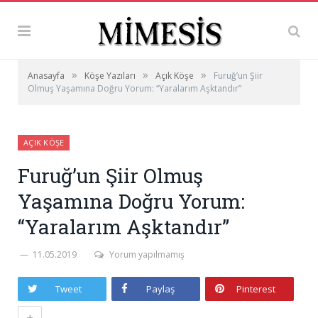
»
»
»
Anasayfa
Köşe Yazıları
Açık Köşe
Furuğ’un Şiir
Olmuş Yaşamına Doğru Yorum: “Yaralarım Aşktandır”
AÇIK KÖŞE
Furuğ’un Şiir Olmuş
Yaşamına Doğru Yorum:
“Yaralarım Aşktandır”
11.05.2019
Yorum yapılmamış
Tweet
Paylaş
Pinterest
+