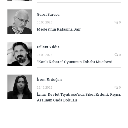
Gürel Sürücü
05.03.2026
0
Medea’nın Kafasına Dair
Bülent Yıldız
03.01.2026
0
“Kanlı Kabare” Oyununun Esbabı Mucibesi
İrem Erdoğan
25.12.2025
0
İzmir Devlet Tiyatrosu’nda Sibel Erdenk Rejisi:
Arzunun Onda Dokuzu