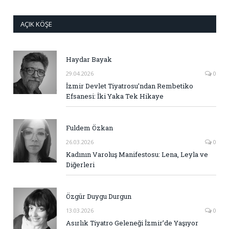
AÇIK KÖŞE
Haydar Bayak
29.04.2026
0
İzmir Devlet Tiyatrosu’ndan Rembetiko
Efsanesi: İki Yaka Tek Hikaye
Fuldem Özkan
26.03.2026
0
Kadının Varoluş Manifestosu: Lena, Leyla ve
Diğerleri
Özgür Duygu Durgun
13.03.2026
0
Asırlık Tiyatro Geleneği İzmir’de Yaşıyor