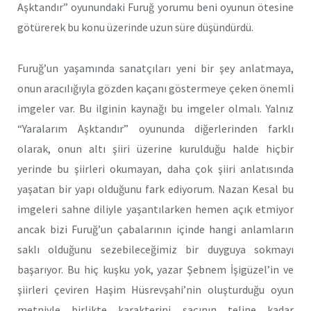
Aşktandır” oyunundaki Furuğ yorumu beni oyunun ötesine
götürerek bu konu üzerinde uzun süre düşündürdü.
Furuğ’un yaşamında sanatçıları yeni bir şey anlatmaya,
onun aracılığıyla gözden kaçanı göstermeye çeken önemli
imgeler var. Bu ilginin kaynağı bu imgeler olmalı. Yalnız
“Yaralarım Aşktandır” oyununda diğerlerinden farklı
olarak, onun altı şiiri üzerine kurulduğu halde hiçbir
yerinde bu şiirleri okumayan, daha çok şiiri anlatısında
yaşatan bir yapı olduğunu fark ediyorum. Nazan Kesal bu
imgeleri sahne diliyle yaşantılarken hemen açık etmiyor
ancak bizi Furuğ’un çabalarının içinde hangi anlamların
saklı olduğunu sezebileceğimiz bir duyguya sokmayı
başarıyor. Bu hiç kuşku yok, yazar Şebnem İşigüzel’in ve
şiirleri çeviren Haşim Hüsrevşahi’nin oluşturduğu oyun
metniyle birlikte karakterini saçının teline kadar