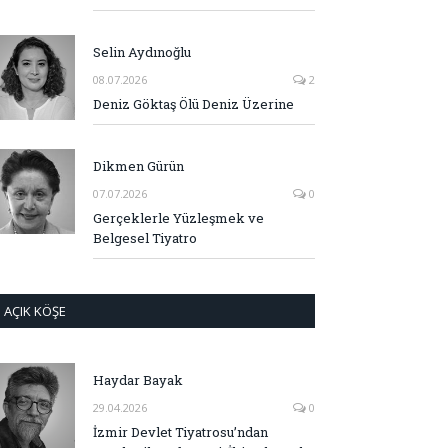
Selin Aydınoğlu
08.07.2026
2
Deniz Göktaş Ölü Deniz Üzerine
Dikmen Gürün
07.07.2026
0
Gerçeklerle Yüzleşmek ve
Belgesel Tiyatro
AÇIK KÖŞE
Haydar Bayak
29.04.2026
0
İzmir Devlet Tiyatrosu’ndan