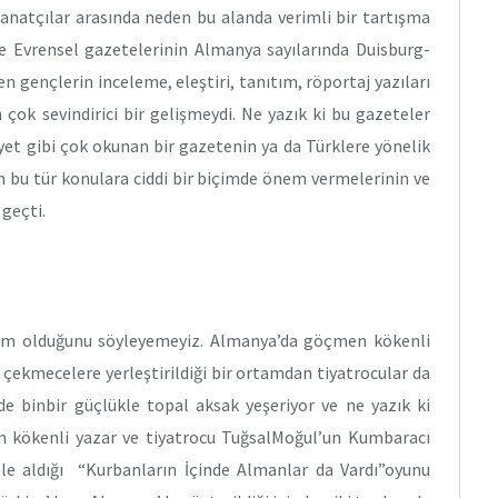
Sanatçılar arasında neden bu alanda verimli bir tartışma
 Evrensel gazetelerinin Almanya sayılarında Duisburg-
n gençlerin inceleme, eleştiri, tanıtım, röportaj yazıları
 çok sevindirici bir gelişmeydi. Ne yazık ki bu gazeteler
yet gibi çok okunan bir gazetenin ya da Türklere yönelik
n bu tür konulara ciddi bir biçimde önem vermelerinin ve
 geçti.
lum olduğunu söyleyemeyiz. Almanya’da göçmen kökenli
a çekmecelere yerleştirildiği bir ortamdan tiyatrocular da
r de binbir güçlükle topal aksak yeşeriyor ve ne yazık ki
n kökenli yazar ve tiyatrocu TuğsalMoğul’un Kumbaracı
ele aldığı “Kurbanların İçinde Almanlar da Vardı”oyunu