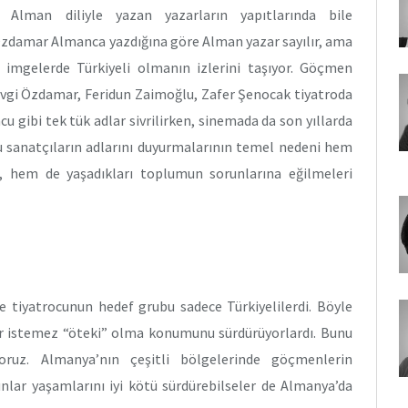
u Alman diliyle yazan yazarların yapıtlarında bile
Özdamar Almanca yazdığına göre Alman yazar sayılır, ama
ğı imgelerde Türkiyeli olmanın izlerini taşıyor. Göçmen
evgi Özdamar, Feridun Zaimoğlu, Zafer Şenocak tiyatroda
gibi tek tük adlar sivrilirken, sinemada da son yıllarda
 Bu sanatçıların adlarını duyurmalarının temel nedeni hem
, hem de yaşadıkları toplumun sorunlarına eğilmeleri
 tiyatrocunun hedef grubu sadece Türkiyelilerdi. Böyle
r istemez “öteki” olma konumunu sürdürüyorlardı. Bunu
yoruz. Almanya’nın çeşitli bölgelerinde göçmenlerin
bunlar yaşamlarını iyi kötü sürdürebilseler de Almanya’da