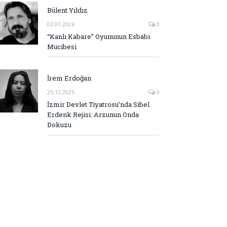
Bülent Yıldız
03.01.2026
0
“Kanlı Kabare” Oyununun Esbabı
Mucibesi
İrem Erdoğan
25.12.2025
0
İzmir Devlet Tiyatrosu’nda Sibel
Erdenk Rejisi: Arzunun Onda
Dokuzu