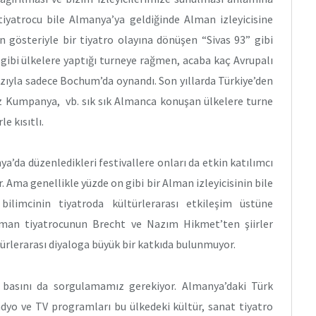
tiyatrocu bile Almanya’ya geldiğinde Alman izleyicisine
n gösteriyle bir tiyatro olayına dönüşen “Sivas 93” gibi
gibi ülkelere yaptığı turneye rağmen, acaba kaç Avrupalı
yazıyla sadece Bochum’da oynandı. Son yıllarda Türkiye’den
iz Kumpanya, vb. sık sık Almanca konuşan ülkelere turne
le kısıtlı.
a’da düzenledikleri festivallere onları da etkin katılımcı
. Ama genellikle yüzde on gibi bir Alman izleyicisinin bile
ilimcinin tiyatroda kültürlerarası etkileşim üstüne
lman tiyatrocunun Brecht ve Nazım Hikmet’ten şiirler
ürlerarası diyaloga büyük bir katkıda bulunmuyor.
 basını da sorgulamamız gerekiyor. Almanya’daki Türk
adyo ve TV programları bu ülkedeki kültür, sanat tiyatro