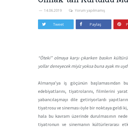
14.06.2019
Yorum yapılmamış
Tweet
Paylaş
P
“Öteki” olmaya karşı çıkarken baskın kültürü
yollar deneyecek miyiz yoksa buna ayak mı uyd
Almanya’ya iş göçünün başlamasından bu
edebiyatlarını, tiyatrolarını, filmlerini yaratt
yabancılaşmayı dile getiriyorlardı yapıtla
tiyatrosu ve sineması öyle bir noktaya geldi k
hala bu kavram üzerinde durulmasının nedeni
tiyatronun ve sinemanın kültürlerarası etk