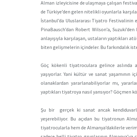
Alman izleyicisine de ulaşmaya çalışan festiva
de Türkiye’den gelen nitelikli oyunlarla karşıl
İstanbul’da Uluslararası Tiyatro Festivalinin 
PinaBausch’dan Robert Wilson’a, Suzuki’den 
anlayışıyla karşılaşan, ustaların yaptıkları a
biten gelişmelerin içindeler. Bu farkındalık ist
Göç kökenli tiyatroculara gelince aslında 
yaşıyorlar. Yani kültür ve sanat yaşamının i
olanaklardan yararlanabiliyorlar mı, yararl
yaptıkları tiyatroya nasıl yansıyor? Göçmen kö
Şu bir gerçek ki sanat ancak kendiduvarlar
yeşerebiliyor. Bu açıdan bu tiyatronun Alm
tiyatrocularla hem de Almanya’dakilerle veriml
sadece belli tiyatro gruplarının Almanya’ya 