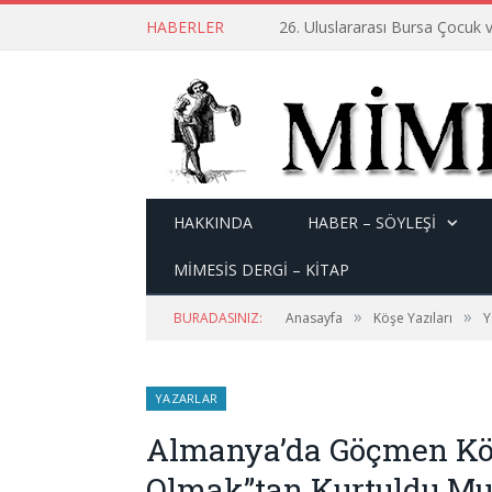
HABERLER
26. Uluslararası Bursa Çocuk v
HAKKINDA
HABER – SÖYLEŞI
MİMESİS DERGİ – KİTAP
»
»
BURADASINIZ:
Anasayfa
Köşe Yazıları
Y
YAZARLAR
Almanya’da Göçmen Kök
Olmak”tan Kurtuldu Mu