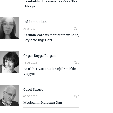
Rembetiko Efsanesi: İki Yaka Tek
Hikaye
Fuldem Özkan
26.03.2026
0
Kadının Varoluş Manifestosu: Lena,
Leyla ve Diğerleri
Özgür Duygu Durgun
13.03.2026
0
Asırlık Tiyatro Geleneği İzmir’de
Yaşıyor
Gürel Sürücü
05.03.2026
0
Medea’nın Kafasına Dair