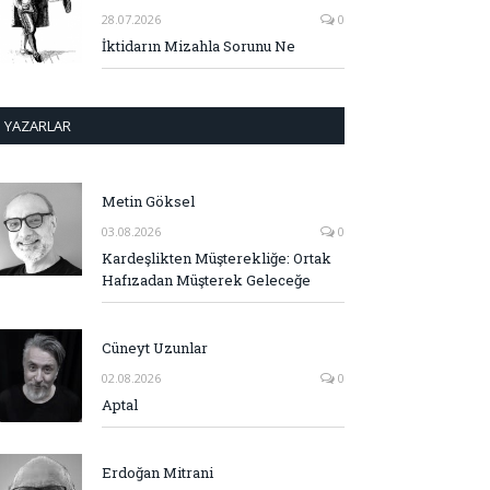
28.07.2026
0
İktidarın Mizahla Sorunu Ne
YAZARLAR
Metin Göksel
03.08.2026
0
Kardeşlikten Müşterekliğe: Ortak
Hafızadan Müşterek Geleceğe
Cüneyt Uzunlar
02.08.2026
0
Aptal
Erdoğan Mitrani