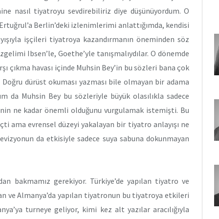
mine nasıl tiyatroyu sevdirebiliriz diye düşünüyordum. O
 Ertuğrul’a Berlin’deki izlenimlerimi anlattığımda, kendisi
layışıyla işçileri tiyatroya kazandırmanın öneminden söz
sözgelimi Ibsen’le, Goethe’yle tanışmalıydılar. O dönemde
arşı çıkma havası içinde Muhsin Bey’in bu sözleri bana çok
ti. Doğru dürüst okuması yazması bile olmayan bir adama
m da Muhsin Bey bu sözleriyle büyük olasılıkla sadece
mesinin ne kadar önemli olduğunu vurgulamak istemişti. Bu
eçti ama evrensel düzeyi yakalayan bir tiyatro anlayışı ne
 televizyonun da etkisiyle sadece suya sabuna dokunmayan
dan bakmamız gerekiyor. Türkiye’de yapılan tiyatro ve
 ve Almanya’da yapılan tiyatronun bu tiyatroya etkileri
nya’ya turneye geliyor, kimi kez alt yazılar aracılığıyla