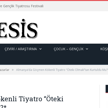
e Gençlik Tiyatrosu Festivali
ÇEVİRİ / ARAŞTIRMA
ÇOCUK – GENÇLIK
KÖŞE
»
azarlar
Almanya’da Göçmen Kökenli Tiyatro “Öteki Olmak”tan Kurtuldu Mu?
enli Tiyatro “Öteki
?*