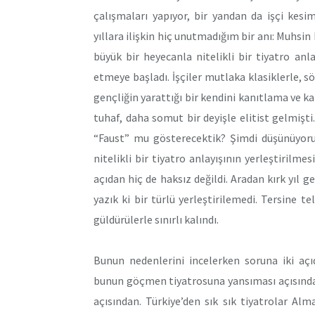
çalışmaları yapıyor, bir yandan da işçi kesi
yıllara ilişkin hiç unutmadığım bir anı: Muhsin
büyük bir heyecanla nitelikli bir tiyatro an
etmeye başladı. İşçiler mutlaka klasiklerle, 
gençliğin yarattığı bir kendini kanıtlama ve k
tuhaf, daha somut bir deyişle elitist gelmiş
“Faust” mu gösterecektik? Şimdi düşünüyoru
nitelikli bir tiyatro anlayışının yerleştiril
açıdan hiç de haksız değildi. Aradan kırk yıl g
yazık ki bir türlü yerleştirilemedi. Tersine
güldürülerle sınırlı kalındı.
Bunun nedenlerini incelerken soruna iki açı
bunun göçmen tiyatrosuna yansıması açısından
açısından. Türkiye’den sık sık tiyatrolar Alma