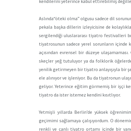
kendilerini yeterince kabul ettirebilmiş değille
Aslında“öteki olma” olgusu sadece dil sorununa 
pekala başka dillerin izleyicisine de kolaylıkl
sergilendiği uluslararası tiyatro festivaller
tiyatrosunun sadece yerel sorunların içinde 
açısından evrensel bir düzeye ulaşamaması. 
skeçler yeğ tutuluyor ya da folklorik öğeler
yenilik getirmeyen bir tiyatro anlayışıyla bir ş
ele alınıyor ve işleniyor. Bu da tiyatronun ula
geliyor. Yeterince eğitim görmemiş bir işçi k
tiyatro da ister istemez kendini kısıtlıyor.
Yetmişli yıllarda Berlin’de yüksek öğrenimi
geçimimi sağlamaya çalışıyordum. O dönemi
renkli ve canlı tiyatro ortamı içinde bir ya