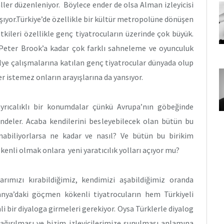
ller düzenleniyor. Böylece ender de olsa Alman izleyicisi
aşıyor.Türkiye’de özellikle bir kültür metropolüne dönüşen
etkileri özellikle genç tiyatrocuların üzerinde çok büyük.
Peter Brook’a kadar çok farklı sahneleme ve oyunculuk
tölye çalışmalarına katılan genç tiyatrocular dünyada olup
er istemez onların arayışlarına da yansıyor.
ayrıcalıklı bir konumdalar çünkü Avrupa’nın göbeğinde
çindeler. Acaba kendilerini besleyebilecek olan bütün bu
anabiliyorlarsa ne kadar ve nasıl? Ve bütün bu birikim
kenli olmak onlara yeni yaratıcılık yolları açıyor mu?
ımızı kırabildiğimiz, kendimizi aşabildiğimiz oranda
anya’daki göçmen kökenli tiyatrocuların hem Türkiyeli
i bir diyaloga girmeleri gerekiyor. Oysa Türklerle diyalog
çağırılması ve bizim izleyicilerimize sunulması anlamına