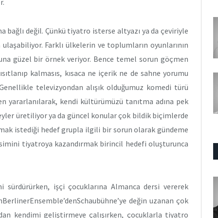
r.
bağlı değil. Çünkü tiyatro isterse altyazı ya da çeviriyle
a ulaşabiliyor. Farklı ülkelerin ve toplumların oyunlarının
i buna güzel bir örnek veriyor. Bence temel sorun göçmen
kısıtlanıp kalmasıs, kısaca ne içerik ne de sahne yorumu
Genellikle televizyondan alışık olduğumuz komedi türü
den yararlanılarak, kendi kültürümüzü tanıtma adına pek
eyler üretiliyor ya da güncel konular çok bildik biçimlerde
şmak istediği hedef grupla ilgili bir sorun olarak gündeme
esimini tiyatroya kazandırmak birincil hedefi oluşturunca
mi sürdürürken, işçi çocuklarına Almanca dersi vererek
nBerlinerEnsemble’denSchaubühne’ye değin uzanan çok
ndan kendimi geliştirmeye çalışırken, çocuklarla tiyatro