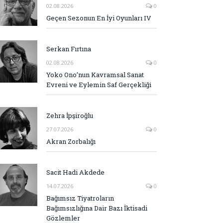
02.08.2026
0
Geçen Sezonun En İyi Oyunları IV
Serkan Fırtına
02.08.2026
0
Yoko Ono’nun Kavramsal Sanat
Evreni ve Eylemin Saf Gerçekliği
Zehra İpşiroğlu
27.07.2026
0
Akran Zorbalığı
Sacit Hadi Akdede
14.07.2026
0
Bağımsız Tiyatroların
Bağımsızlığına Dair Bazı İktisadi
Gözlemler