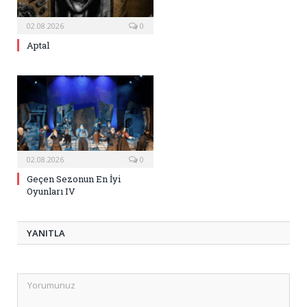
02.08.2026
0
Aptal
02.08.2026
0
Geçen Sezonun En İyi
Oyunları IV
YANITLA