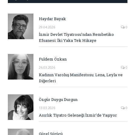
Haydar Bayak
29.04.2026
0
İzmir Devlet Tiyatrosu’ndan Rembetiko
Efsanesi: İki Yaka Tek Hikaye
Fuldem Özkan
26.03.2026
0
Kadının Varoluş Manifestosu: Lena, Leyla ve
Diğerleri
Özgür Duygu Durgun
13.03.2026
0
Asırlık Tiyatro Geleneği İzmir’de Yaşıyor
Gürel Sürücü