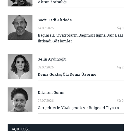
Akran Zorbalığı
Sacit Hadi Akdede
14.07.2026
0
Bağımsız Tiyatroların Bağımsızlığına Dair Bazı
İktisadi Gözlemler
Selin Aydınoğlu
08.07.2026
2
Deniz Göktaş Ölü Deniz Üzerine
Dikmen Gürün
07.07.2026
0
Gerçeklerle Yüzleşmek ve Belgesel Tiyatro
AÇIK KÖŞE