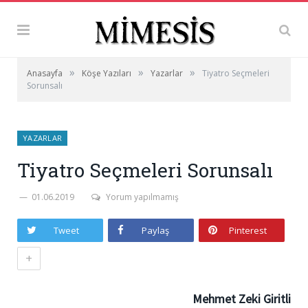
»
»
»
Anasayfa
Köşe Yazıları
Yazarlar
Tiyatro Seçmeleri
Sorunsalı
YAZARLAR
Tiyatro Seçmeleri Sorunsalı
01.06.2019
Yorum yapılmamış
Tweet
Paylaş
Pinterest
+
Mehmet Zeki Giritli