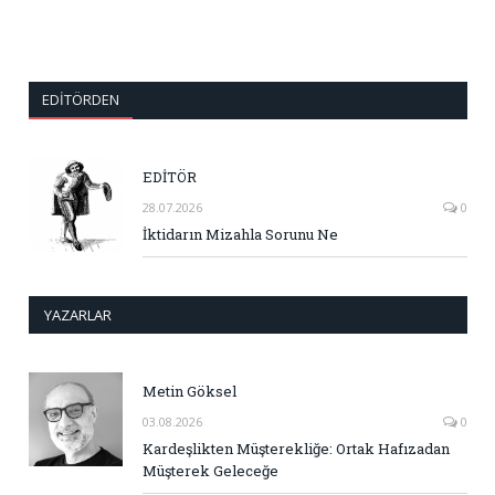
EDITÖRDEN
EDİTÖR
28.07.2026
0
İktidarın Mizahla Sorunu Ne
YAZARLAR
Metin Göksel
03.08.2026
0
Kardeşlikten Müşterekliğe: Ortak Hafızadan
Müşterek Geleceğe