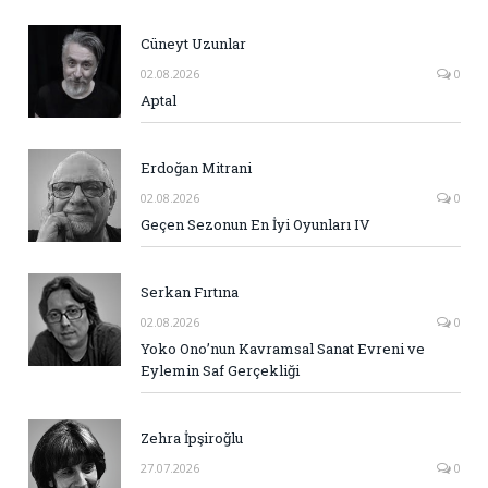
Cüneyt Uzunlar
02.08.2026
0
Aptal
Erdoğan Mitrani
02.08.2026
0
Geçen Sezonun En İyi Oyunları IV
Serkan Fırtına
02.08.2026
0
Yoko Ono’nun Kavramsal Sanat Evreni ve
Eylemin Saf Gerçekliği
Zehra İpşiroğlu
27.07.2026
0