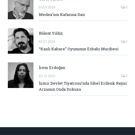
05.03.2026
0
Medea’nın Kafasına Dair
Bülent Yıldız
03.01.2026
0
“Kanlı Kabare” Oyununun Esbabı Mucibesi
İrem Erdoğan
25.12.2025
0
İzmir Devlet Tiyatrosu’nda Sibel Erdenk Rejisi:
Arzunun Onda Dokuzu