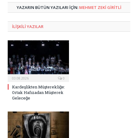
YAZARIN BÜTÜN YAZILARI IÇIN:
MEHMET ZEKI GIRITLI
ILIŞKILI
YAZILAR
03.08.2026
0
Kardeşlikten Müşterekliğe:
Ortak Hafızadan Müşterek
Geleceğe