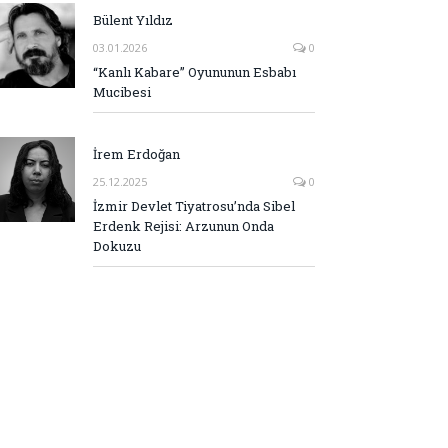
Bülent Yıldız
03.01.2026
0
“Kanlı Kabare” Oyununun Esbabı
Mucibesi
İrem Erdoğan
25.12.2025
0
İzmir Devlet Tiyatrosu’nda Sibel
Erdenk Rejisi: Arzunun Onda
Dokuzu