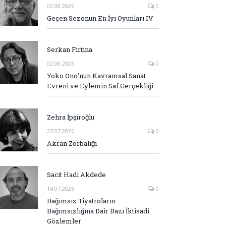
02.08.2026
0
Geçen Sezonun En İyi Oyunları IV
Serkan Fırtına
02.08.2026
0
Yoko Ono’nun Kavramsal Sanat
Evreni ve Eylemin Saf Gerçekliği
Zehra İpşiroğlu
27.07.2026
0
Akran Zorbalığı
Sacit Hadi Akdede
14.07.2026
0
Bağımsız Tiyatroların
Bağımsızlığına Dair Bazı İktisadi
Gözlemler