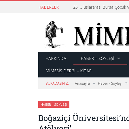
HABERLER
26. Uluslararası Bursa Çocuk v
HAKKINDA
HABER – SÖYLEŞI
MİMESİS DERGİ – KİTAP
»
»
BURADASINIZ:
Anasayfa
Haber - Söyleşi
HABER - SÖYLEŞI
Boğaziçi Üniversitesi’n
Atölyesi’