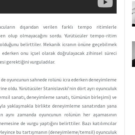
uların dışarıdan verilen farklı tempo ritimlerle
den olup olmayacağını sordu. Yürütücüler tempo-ritim
 olduğunu belirttiler. Mekanik icranın önüne geçebilmek
a ederken onu içsel olarak doğrulayacak zihinsel süreci
esi gerektiğini vurguladılar.
i de oyuncunun sahnede rolünü icra ederken deneyimleme
ne oldu. Yürütücüler Stanislavski’nin dört ayrı oyunculuk
emsil sanatı, deneyimleme sanatı, tümünün birleşimi) ve
gıyla yaklaşmakla birlikte deneyimleme sanatından yana
i’nin aynı zamanda oyuncunun rolünün her aşamasının
mesine de vurgu yaptığını belirttiler. Bazı katılımcılar
 söyleyince bu tartışmanın (deneyimleme/temsil) oyunculuk