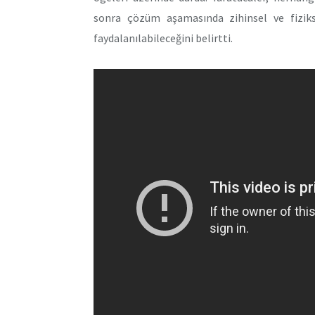
sonra çözüm aşamasında zihinsel ve fiziks
faydalanılabileceğini belirtti.