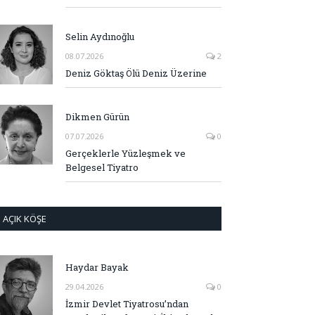
Selin Aydınoğlu
08.07.2026
2
Deniz Göktaş Ölü Deniz Üzerine
Dikmen Gürün
07.07.2026
0
Gerçeklerle Yüzleşmek ve
Belgesel Tiyatro
AÇIK KÖŞE
Haydar Bayak
29.04.2026
0
İzmir Devlet Tiyatrosu’ndan