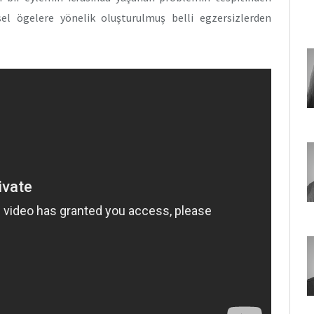
el ögelere yönelik oluşturulmuş belli egzersizlerden