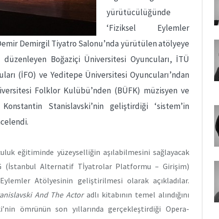
yürütücülüğünde
‘Fiziksel Eylemler
i Demir Demirgil Tiyatro Salonu’nda yürütülen atölyeye
) düzenleyen Boğaziçi Üniversitesi Oyuncuları, İTÜ
uları (İFO) ve Yeditepe Üniversitesi Oyuncuları’ndan
Üniversitesi Folklor Kulübü’nden (BÜFK) müzisyen ve
onstantin Stanislavski’nin geliştirdiği ‘sistem’in
celendi.
uluk eğitiminde yüzeyselliğin aşılabilmesini sağlayacak
 (İstanbul Alternatif Tİyatrolar Platformu – Girişim)
Eylemler Atölyesinin geliştirilmesi olarak açıkladılar.
anislavski And The Actor
adlı kitabının temel alındığını
ki’nin ömrünün son yıllarında gerçekleştirdiği Opera-