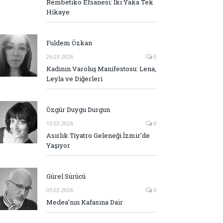
Rembetiko Efsanesi: İki Yaka Tek
Hikaye
Fuldem Özkan
26.03.2026
0
Kadının Varoluş Manifestosu: Lena,
Leyla ve Diğerleri
Özgür Duygu Durgun
13.03.2026
0
Asırlık Tiyatro Geleneği İzmir’de
Yaşıyor
Gürel Sürücü
05.03.2026
0
Medea’nın Kafasına Dair