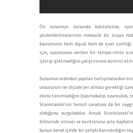
Ön sunumun sonunda katılımcılar, oyunc
yönlendirilmelerinin mekanik bir icraya ne
kavramının hem dışsal hem de içsel özelliği
için, oyuncunun verilen bir tempo-ritmi icr
işletip işletmediğini çalıştırıcının kontrol etm
Sunumun ardından yapılan tartışmalardan bir
unsurunun ne ölçüde yer alması gerektiği üzeri
ekolü tanımladığını (basmakalıp oyunculuk, t
Stanislavski’nin temsil sanatına da bir say
olduğunu vurguladılar. Ancak Stanislavsk
bilincinde olması ve kontrolünü asla kaybetme
bunun kendi içinde bir çelişki barındırdığını