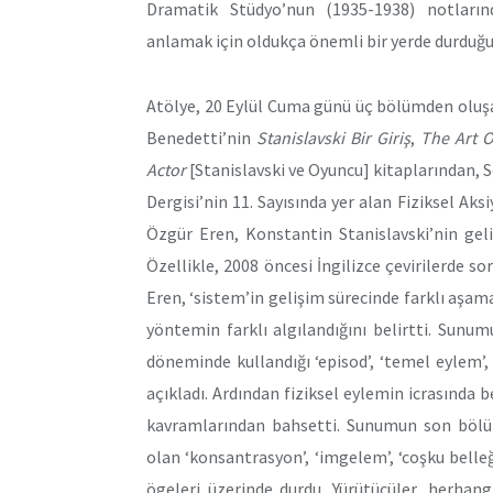
Dramatik Stüdyo’nun (1935-1938) notlarınd
anlamak için oldukça önemli bir yerde durduğu
Atölye, 20 Eylül Cuma günü üç bölümden oluşa
Benedetti’nin
Stanislavski Bir Giriş
,
The Art O
Actor
[Stanislavski ve Oyuncu] kitaplarından,
Dergisi’nin 11. Sayısında yer alan Fiziksel Aksi
Özgür Eren, Konstantin Stanislavski’nin geli
Özellikle, 2008 öncesi İngilizce çevirilerde s
Eren, ‘sistem’in gelişim sürecinde farklı aşama
yöntemin farklı algılandığını belirtti. Sunu
döneminde kullandığı ‘episod’, ‘temel eylem’, ‘
açıkladı. Ardından fiziksel eylemin icrasında b
kavramlarından bahsetti. Sunumun son bölümü
olan ‘konsantrasyon’, ‘imgelem’, ‘coşku belleği
ögeleri üzerinde durdu. Yürütücüler, herhan