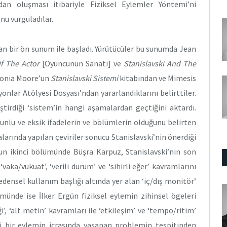
an oluşması itibariyle Fiziksel Eylemler Yöntemi’ni
nu vurguladılar.
n bir ön sunum ile başladı. Yürütücüler bu sunumda Jean
f The Actor
[Oyuncunun Sanatı] ve
Stanislavski And The
 Sonia Moore’un
Stanislavski Sistemi
kitabından ve Mimesis
yonlar Atölyesi Dosyası’ndan yararlandıklarını belirttiler.
ştirdiği ‘sistem’in hangi aşamalardan geçtiğini aktardı.
orunlu ve eksik ifadelerin ve bölümlerin olduğunu belirten
larında yapılan çeviriler sonucu Stanislavski’nin önerdiği
mun ikinci bölümünde Büşra Karpuz, Stanislavski’nin son
vaka/vukuat’, ‘verili durum’ ve ‘sihirli eğer’ kavramlarını
edensel kullanım başlığı altında yer alan ‘iç/dış monitör’
nde ise İlker Ergün fiziksel eylemin zihinsel ögeleri
’, ‘alt metin’ kavramları ile ‘etkileşim’ ve ‘tempo/ritim’
gi bir eylemin icrasında yaşanan problemin tespitinden