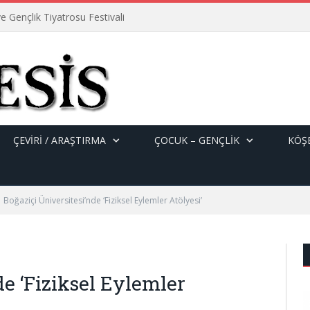
e Gençlik Tiyatrosu Festivali
ÇEVİRİ / ARAŞTIRMA
ÇOCUK – GENÇLIK
KÖŞE
Boğaziçi Üniversitesi’nde ‘Fiziksel Eylemler Atölyesi’
de ‘Fiziksel Eylemler