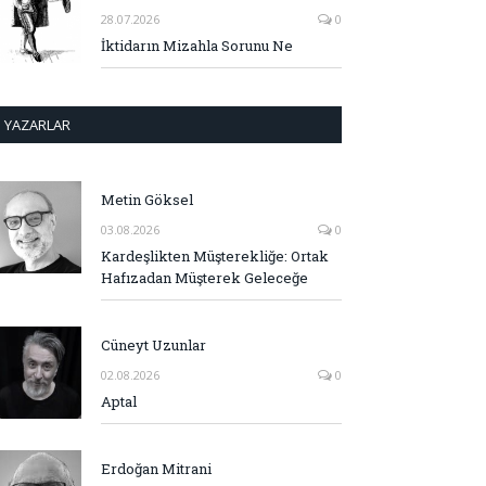
28.07.2026
0
İktidarın Mizahla Sorunu Ne
YAZARLAR
Metin Göksel
03.08.2026
0
Kardeşlikten Müşterekliğe: Ortak
Hafızadan Müşterek Geleceğe
Cüneyt Uzunlar
02.08.2026
0
Aptal
Erdoğan Mitrani