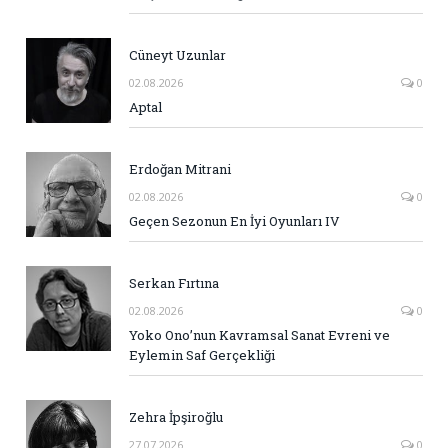
Cüneyt Uzunlar
02.08.2026
0
Aptal
Erdoğan Mitrani
02.08.2026
0
Geçen Sezonun En İyi Oyunları IV
Serkan Fırtına
02.08.2026
0
Yoko Ono’nun Kavramsal Sanat Evreni ve
Eylemin Saf Gerçekliği
Zehra İpşiroğlu
27.07.2026
0