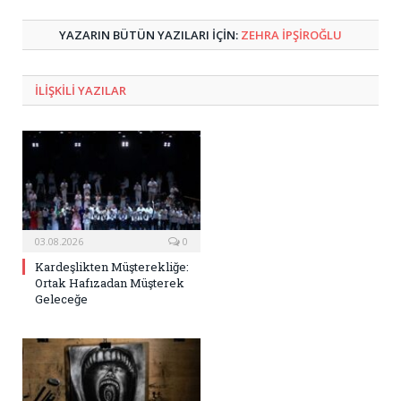
Posta
YAZARIN BÜTÜN YAZILARI IÇIN:
ZEHRA İPŞIROĞLU
ILIŞKILI
YAZILAR
03.08.2026
0
Kardeşlikten Müşterekliğe:
Ortak Hafızadan Müşterek
Geleceğe