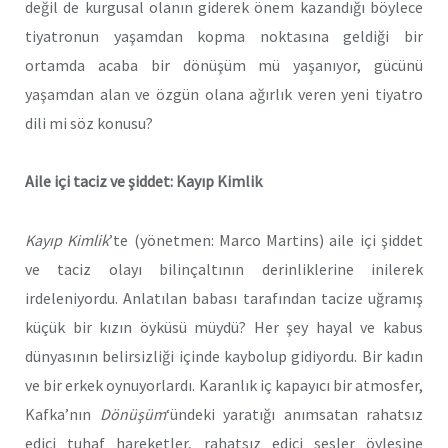
değil de kurgusal olanın giderek önem kazandığı böylece
tiyatronun yaşamdan kopma noktasına geldiği bir
ortamda acaba bir dönüşüm mü yaşanıyor, gücünü
yaşamdan alan ve özgün olana ağırlık veren yeni tiyatro
dili mi söz konusu?
Aile içi taciz ve şiddet: Kayıp Kimlik
Kayıp Kimlik
’te (yönetmen: Marco Martins) aile içi şiddet
ve taciz olayı bilinçaltının derinliklerine inilerek
irdeleniyordu. Anlatılan babası tarafından tacize uğramış
küçük bir kızın öyküsü müydü? Her şey hayal ve kabus
dünyasının belirsizliği içinde kaybolup gidiyordu. Bir kadın
ve bir erkek oynuyorlardı. Karanlık iç kapayıcı bir atmosfer,
Kafka’nın
Dönüşüm
‘ündeki yaratığı anımsatan rahatsız
edici tuhaf hareketler, rahatsız edici sesler öylesine