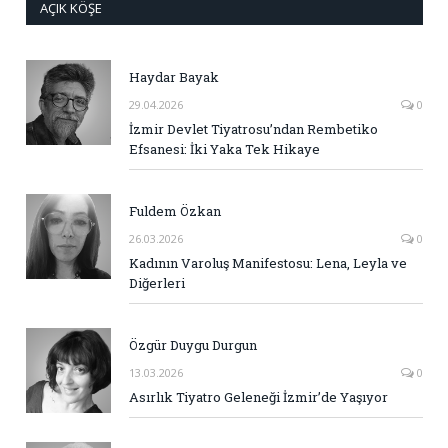
AÇIK KÖŞE
Haydar Bayak
29.04.2026
0
İzmir Devlet Tiyatrosu’ndan Rembetiko
Efsanesi: İki Yaka Tek Hikaye
Fuldem Özkan
26.03.2026
0
Kadının Varoluş Manifestosu: Lena, Leyla ve
Diğerleri
Özgür Duygu Durgun
13.03.2026
0
Asırlık Tiyatro Geleneği İzmir’de Yaşıyor