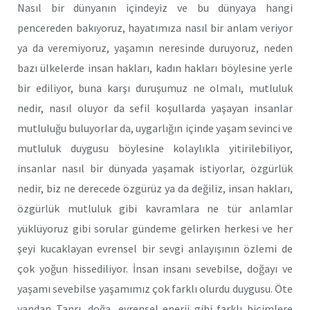
Nasıl bir dünyanın içindeyiz ve bu dünyaya hangi
pencereden bakıyoruz, hayatımıza nasıl bir anlam veriyor
ya da veremiyoruz, yaşamın neresinde duruyoruz, neden
bazı ülkelerde insan hakları, kadın hakları böylesine yerle
bir ediliyor, buna karşı duruşumuz ne olmalı, mutluluk
nedir, nasıl oluyor da sefil koşullarda yaşayan insanlar
mutluluğu buluyorlar da, uygarlığın içinde yaşam sevinci ve
mutluluk duygusu böylesine kolaylıkla yitirilebiliyor,
insanlar nasıl bir dünyada yaşamak istiyorlar, özgürlük
nedir, biz ne derecede özgürüz ya da değiliz, insan hakları,
özgürlük mutluluk gibi kavramlara ne tür anlamlar
yüklüyoruz gibi sorular gündeme gelirken herkesi ve her
şeyi kucaklayan evrensel bir sevgi anlayışının özlemi de
çok yoğun hissediliyor. İnsan insanı sevebilse, doğayı ve
yaşamı sevebilse yaşamımız çok farklı olurdu duygusu. Öte
yandan Tanrı, doğa, evrensel enerji gibi farklı biçimlere