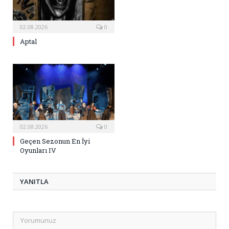
02.08.2026
0
Aptal
02.08.2026
0
Geçen Sezonun En İyi
Oyunları IV
YANITLA