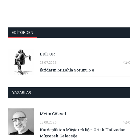
EDITÖRDEN
EDİTÖR
28.07.2026
0
İktidarın Mizahla Sorunu Ne
YAZARLAR
Metin Göksel
03.08.2026
0
Kardeşlikten Müşterekliğe: Ortak Hafızadan
Müşterek Geleceğe