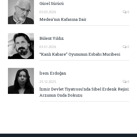
Gürel Sürücü
05.03.2026
0
Medea’nın Kafasına Dair
Bülent Yıldız
03.01.2026
0
“Kanlı Kabare” Oyununun Esbabı Mucibesi
İrem Erdoğan
25.12.2025
0
İzmir Devlet Tiyatrosu’nda Sibel Erdenk Rejisi:
Arzunun Onda Dokuzu