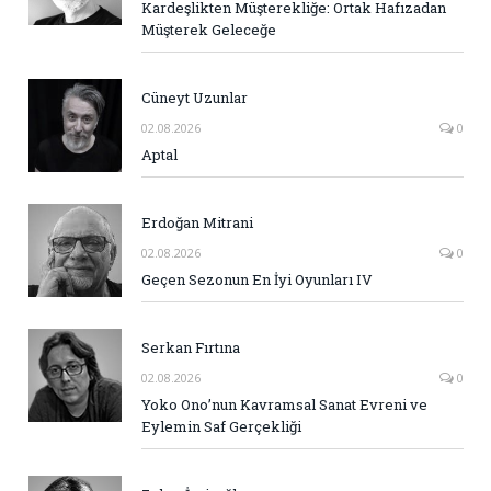
Kardeşlikten Müşterekliğe: Ortak Hafızadan
Müşterek Geleceğe
Cüneyt Uzunlar
02.08.2026
0
Aptal
Erdoğan Mitrani
02.08.2026
0
Geçen Sezonun En İyi Oyunları IV
Serkan Fırtına
02.08.2026
0
Yoko Ono’nun Kavramsal Sanat Evreni ve
Eylemin Saf Gerçekliği