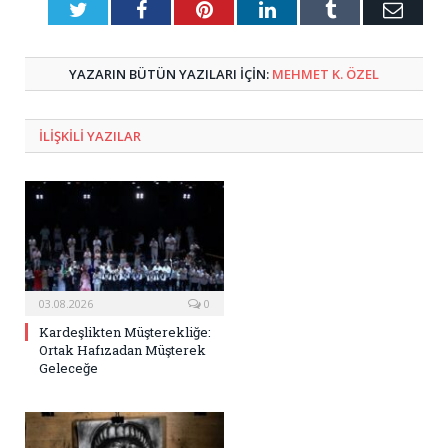
Twitter
Facebook
Pinterest
LinkedIn
Tumblr
E-
Posta
YAZARIN BÜTÜN YAZILARI IÇIN:
MEHMET K. ÖZEL
ILIŞKILI
YAZILAR
03.08.2026
0
Kardeşlikten Müşterekliğe:
Ortak Hafızadan Müşterek
Geleceğe