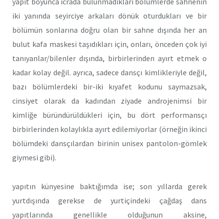
yapıt boyunca icrada bulunmadıkları bölümlerde sahnenin
iki yanında seyirciye arkaları dönük oturdukları ve bir
bölümün sonlarına doğru olan bir sahne dışında her an
bulut kafa maskesi taşıdıkları için, onları, önceden çok iyi
tanıyanlar/bilenler dışında, birbirlerinden ayırt etmek o
kadar kolay değil. ayrıca, sadece dansçı kimlikleriyle değil,
bazı bölümlerdeki bir-iki kıyafet kodunu saymazsak,
cinsiyet olarak da kadından ziyade androjenimsi bir
kimliğe büründürüldükleri için, bu dört performansçı
birbirlerinden kolaylıkla ayırt edilemiyorlar (örneğin ikinci
bölümdeki dansçılardan birinin unisex pantolon-gömlek
giymesi gibi).
yapıtın künyesine baktığımda ise; son yıllarda gerek
yurtdışında gerekse de yurtiçindeki çağdaş dans
yapıtlarında genellikle olduğunun aksine,