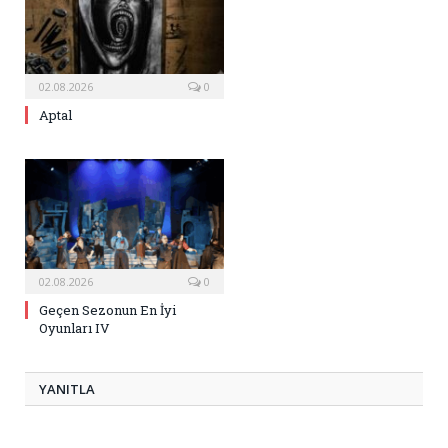
02.08.2026
0
Aptal
02.08.2026
0
Geçen Sezonun En İyi
Oyunları IV
YANITLA