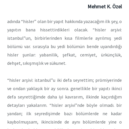
Mehmet K. Özel
adında “hisler” olan bir yapıt hakkında yazacağım ilk şey, o
yapıtın bana hissettirdikleri olacak. “hisler arşivi:
istanbul”un, birbirlerinden kısa filmlerle ayrılmış yedi
bölümü var. sırasıyla bu yedi bölümün bende uyandırdığı
hisler şunlar: yabanilik, şefkat, cemiyet, ürkünçlük,
dehşet, sıkışmışlık ve sükunet.
“hisler arşivi: istanbul”u iki defa seyrettim; prömiyerinde
ve ondan yaklaşık bir ay sonra. genellikle bir yapıtı ikinci
defa seyrettiğimde daha iyi kavrarım, ilkinde kaçırdığım
detayları yakalarım. “hisler arşivi”nde böyle olmadı. bir
yandan; ilk seyredişimde bazı bölümlerde ne kadar
kaybolmuşsam, ikincisinde de aynı bölümlerde yine o