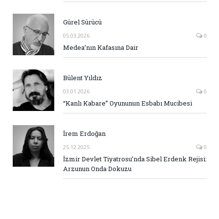
Gürel Sürücü
05.03.2026
0
Medea’nın Kafasına Dair
Bülent Yıldız
03.01.2026
0
“Kanlı Kabare” Oyununun Esbabı Mucibesi
İrem Erdoğan
25.12.2025
0
İzmir Devlet Tiyatrosu’nda Sibel Erdenk Rejisi:
Arzunun Onda Dokuzu