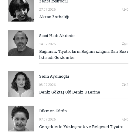
Zehra İpşiroğlu
27.07.2026
0
Akran Zorbalığı
Sacit Hadi Akdede
14.07.2026
0
Bağımsız Tiyatroların Bağımsızlığına Dair Bazı
İktisadi Gözlemler
Selin Aydınoğlu
08.07.2026
2
Deniz Göktaş Ölü Deniz Üzerine
Dikmen Gürün
07.07.2026
0
Gerçeklerle Yüzleşmek ve Belgesel Tiyatro