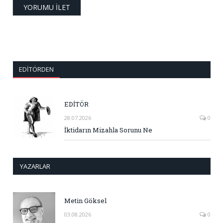
EDITÖRDEN
EDİTÖR
28.07.2026
0
İktidarın Mizahla Sorunu Ne
YAZARLAR
Metin Göksel
03.08.2026
0