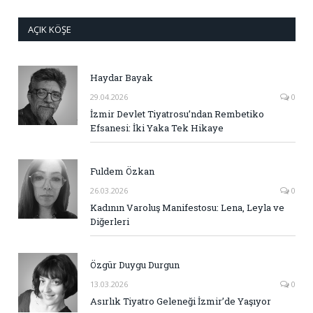
AÇIK KÖŞE
Haydar Bayak
29.04.2026
0
İzmir Devlet Tiyatrosu’ndan Rembetiko
Efsanesi: İki Yaka Tek Hikaye
Fuldem Özkan
26.03.2026
0
Kadının Varoluş Manifestosu: Lena, Leyla ve
Diğerleri
Özgür Duygu Durgun
13.03.2026
0
Asırlık Tiyatro Geleneği İzmir’de Yaşıyor