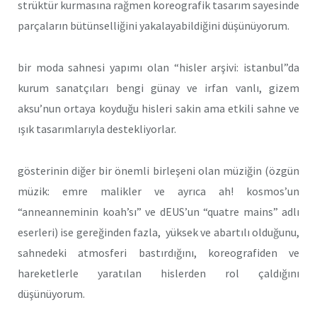
strüktür kurmasına rağmen koreografik tasarım sayesinde
parçaların bütünselliğini yakalayabildiğini düşünüyorum.
bir moda sahnesi yapımı olan “hisler arşivi: istanbul”da
kurum sanatçıları bengi günay ve irfan vanlı, gizem
aksu’nun ortaya koyduğu hisleri sakin ama etkili sahne ve
ışık tasarımlarıyla destekliyorlar.
gösterinin diğer bir önemli birleşeni olan müziğin (özgün
müzik: emre malikler ve ayrıca ah! kosmos’un
“anneanneminin koah’sı” ve dEUS’un “quatre mains” adlı
eserleri) ise gereğinden fazla, yüksek ve abartılı olduğunu,
sahnedeki atmosferi bastırdığını, koreografiden ve
hareketlerle yaratılan hislerden rol çaldığını
düşünüyorum.