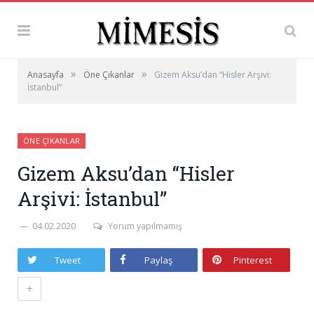
»
»
Anasayfa
Öne Çıkanlar
Gizem Aksu’dan “Hisler Arşivi:
İstanbul”
ÖNE ÇIKANLAR
Gizem Aksu’dan “Hisler
Arşivi: İstanbul”
04.02.2020
Yorum yapılmamış
Tweet
Paylaş
Pinterest
+