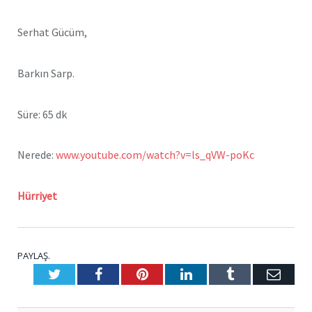
Serhat Gücüm,
Barkın Sarp.
Süre: 65 dk
Nerede:
www.youtube.com/watch?v=ls_qVW-poKc
Hürriyet
PAYLAŞ.
Twitter
Facebook
Pinterest
LinkedIn
Tumblr
E-
Posta