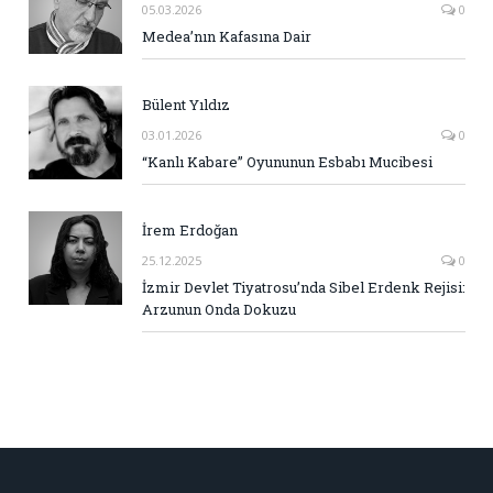
05.03.2026
0
Medea’nın Kafasına Dair
Bülent Yıldız
03.01.2026
0
“Kanlı Kabare” Oyununun Esbabı Mucibesi
İrem Erdoğan
25.12.2025
0
İzmir Devlet Tiyatrosu’nda Sibel Erdenk Rejisi:
Arzunun Onda Dokuzu