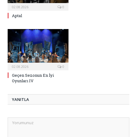
02.08.2026
0
Aptal
02.08.2026
0
Geçen Sezonun En İyi
Oyunları IV
YANITLA