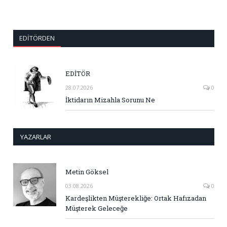
EDITÖRDEN
EDİTÖR
28.07.2026
0
İktidarın Mizahla Sorunu Ne
YAZARLAR
Metin Göksel
03.08.2026
0
Kardeşlikten Müşterekliğe: Ortak Hafızadan
Müşterek Geleceğe