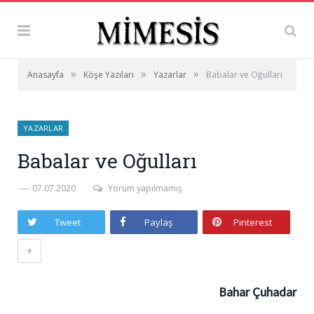
»
»
»
Anasayfa
Köşe Yazıları
Yazarlar
Babalar ve Oğulları
YAZARLAR
Babalar ve Oğulları
07.07.2020
Yorum yapılmamış
Tweet
Paylaş
Pinterest
+
Bahar Çuhadar