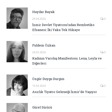
Haydar Bayak
29.04.2026
0
İzmir Devlet Tiyatrosu’ndan Rembetiko
Efsanesi: İki Yaka Tek Hikaye
Fuldem Özkan
26.03.2026
0
Kadının Varoluş Manifestosu: Lena, Leyla ve
Diğerleri
Özgür Duygu Durgun
13.03.2026
0
Asırlık Tiyatro Geleneği İzmir’de Yaşıyor
Gürel Sürücü