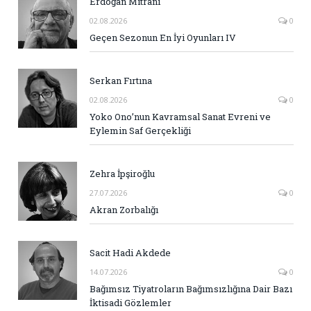
Erdoğan Mitrani
02.08.2026
0
Geçen Sezonun En İyi Oyunları IV
Serkan Fırtına
02.08.2026
0
Yoko Ono’nun Kavramsal Sanat Evreni ve
Eylemin Saf Gerçekliği
Zehra İpşiroğlu
27.07.2026
0
Akran Zorbalığı
Sacit Hadi Akdede
14.07.2026
0
Bağımsız Tiyatroların Bağımsızlığına Dair Bazı
İktisadi Gözlemler