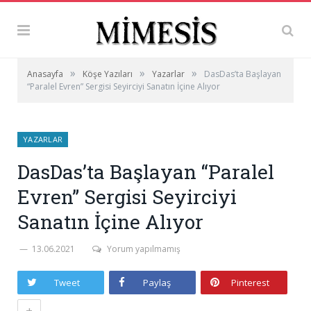
»
»
»
Anasayfa
Köşe Yazıları
Yazarlar
DasDas’ta Başlayan
“Paralel Evren” Sergisi Seyirciyi Sanatın İçine Alıyor
YAZARLAR
DasDas’ta Başlayan “Paralel
Evren” Sergisi Seyirciyi
Sanatın İçine Alıyor
13.06.2021
Yorum yapılmamış
Tweet
Paylaş
Pinterest
+