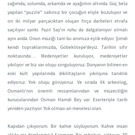
sağımda, solumda, arkamda ve ayağımın altında. Güç bela
yapılan “puzzle” sabırsız bir çocuğun eliyle bozuluyor ve
on iki milyar parçacıktan oluşan fırça darbeleri etrafa
saçılıyor sanki. Fazıl Say’ın ruhu da dalgalanıyor olmalı
aynı anda. Onun müziği tam bu anımıza eşlik ediyor. Şimdi
kendi topraklarımızda, Göbeklitepe’deyiz. Tarihin sıfır
noktasında… Medeniyetler kuruluyor, medeniyetler
yıkılıyor ve biz var oluşu sorguluyoruz. Dünyanın bilinen en
eski kült yapılarında dikilitaşların yıkılışına tanıklık
ediyoruz. Yok oluşu görüyoruz. Ve sırada ilk arkeolog,
Osmanlı’nın önemli ressamlarından ve müzeciliğin
kurucularından Osman Hamdi Bey var. Eserleriyle tarih
yeniden yazılıyor. Yok olması an meselesi olan.
Kapıdan çıkıyorum. Bir kahve söylüyorum. Kahve insan
eliyle mi demlenmiş? Sanmam. Bir robotun, çıktısını 3D