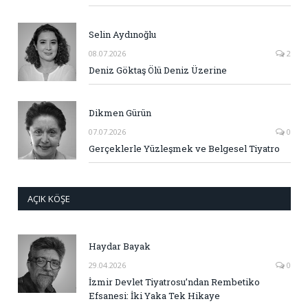
Selin Aydınoğlu
08.07.2026
2
Deniz Göktaş Ölü Deniz Üzerine
Dikmen Gürün
07.07.2026
0
Gerçeklerle Yüzleşmek ve Belgesel Tiyatro
AÇIK KÖŞE
Haydar Bayak
29.04.2026
0
İzmir Devlet Tiyatrosu’ndan Rembetiko
Efsanesi: İki Yaka Tek Hikaye