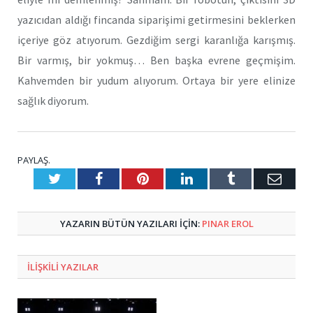
yazıcıdan aldığı fincanda siparişimi getirmesini beklerken
içeriye göz atıyorum. Gezdiğim sergi karanlığa karışmış.
Bir varmış, bir yokmuş… Ben başka evrene geçmişim.
Kahvemden bir yudum alıyorum. Ortaya bir yere elinize
sağlık diyorum.
PAYLAŞ.
Twitter
Facebook
Pinterest
LinkedIn
Tumblr
E-
Posta
YAZARIN BÜTÜN YAZILARI IÇIN:
PINAR EROL
ILIŞKILI
YAZILAR