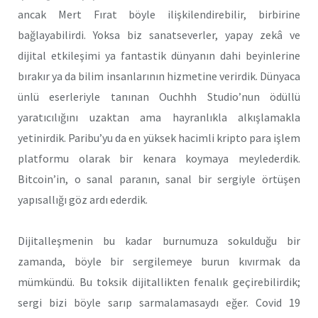
ancak Mert Fırat böyle ilişkilendirebilir, birbirine
bağlayabilirdi. Yoksa biz sanatseverler, yapay zekâ ve
dijital etkileşimi ya fantastik dünyanın dahi beyinlerine
bırakır ya da bilim insanlarının hizmetine verirdik. Dünyaca
ünlü eserleriyle tanınan Ouchhh Studio’nun ödüllü
yaratıcılığını uzaktan ama hayranlıkla alkışlamakla
yetinirdik. Paribu’yu da en yüksek hacimli kripto para işlem
platformu olarak bir kenara koymaya meylederdik.
Bitcoin’in, o sanal paranın, sanal bir sergiyle örtüşen
yapısallığı göz ardı ederdik.
Dijitalleşmenin bu kadar burnumuza sokulduğu bir
zamanda, böyle bir sergilemeye burun kıvırmak da
mümkündü. Bu toksik dijitallikten fenalık geçirebilirdik;
sergi bizi böyle sarıp sarmalamasaydı eğer. Covid 19