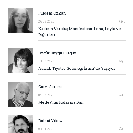
Fuldem Özkan
26.03.2026
0
Kadının Varoluş Manifestosu: Lena, Leyla ve
Diğerleri
Özgür Duygu Durgun
13.03.2026
0
Asırlık Tiyatro Geleneği İzmir’de Yaşıyor
Gürel Sürücü
05.03.2026
0
Medea’nın Kafasına Dair
Bülent Yıldız
03.01.2026
0