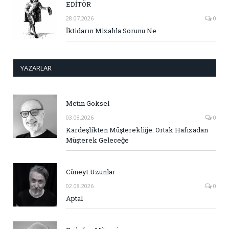
EDİTÖR
28.07.2026
0
İktidarın Mizahla Sorunu Ne
YAZARLAR
Metin Göksel
03.08.2026
0
Kardeşlikten Müşterekliğe: Ortak Hafızadan
Müşterek Geleceğe
Cüneyt Uzunlar
02.08.2026
0
Aptal