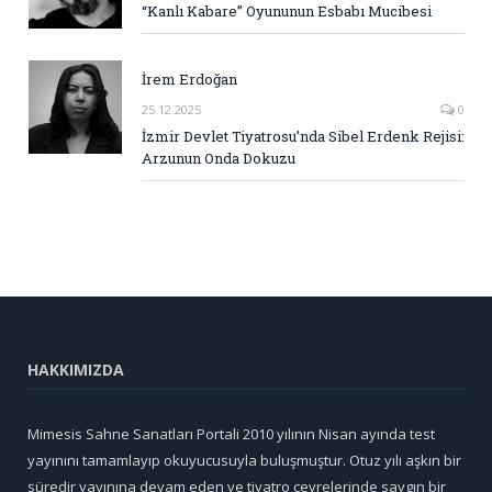
“Kanlı Kabare” Oyununun Esbabı Mucibesi
İrem Erdoğan
25.12.2025
0
İzmir Devlet Tiyatrosu’nda Sibel Erdenk Rejisi:
Arzunun Onda Dokuzu
HAKKIMIZDA
Mimesis Sahne Sanatları Portali 2010 yılının Nisan ayında test
yayınını tamamlayıp okuyucusuyla buluşmuştur. Otuz yılı aşkın bir
süredir yayınına devam eden ve tiyatro çevrelerinde saygın bir