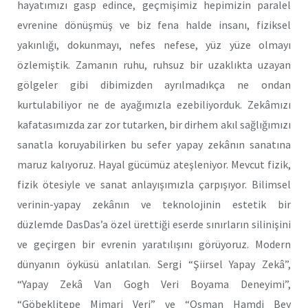
hayatımızı gasp edince, geçmişimiz hepimizin paralel
evrenine dönüşmüş ve biz fena halde insanı, fiziksel
yakınlığı, dokunmayı, nefes nefese, yüz yüze olmayı
özlemiştik. Zamanın ruhu, ruhsuz bir uzaklıkta uzayan
gölgeler gibi dibimizden ayrılmadıkça ne ondan
kurtulabiliyor ne de ayağımızla ezebiliyorduk. Zekâmızı
kafatasımızda zar zor tutarken, bir dirhem akıl sağlığımızı
sanatla koruyabilirken bu sefer yapay zekânın sanatına
maruz kalıyoruz. Hayal gücümüz ateşleniyor. Mevcut fizik,
fizik ötesiyle ve sanat anlayışımızla çarpışıyor. Bilimsel
verinin-yapay zekânın ve teknolojinin estetik bir
düzlemde DasDas’a özel ürettiği eserde sınırların silinişini
ve geçirgen bir evrenin yaratılışını görüyoruz. Modern
dünyanın öyküsü anlatılan. Sergi “Şiirsel Yapay Zekâ”,
“Yapay Zekâ Van Gogh Veri Boyama Deneyimi”,
“Göbeklitepe Mimari Veri” ve “Osman Hamdi Bey