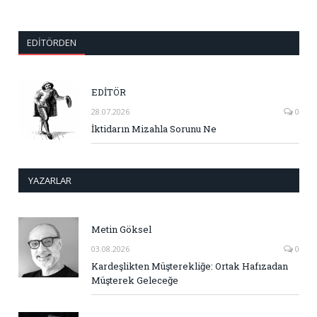
EDITÖRDEN
EDİTÖR
28.07.2026
0
İktidarın Mizahla Sorunu Ne
YAZARLAR
Metin Göksel
03.08.2026
0
Kardeşlikten Müşterekliğe: Ortak Hafızadan
Müşterek Geleceğe