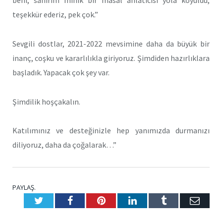
beni, sanırım minik bir masal anlatıcısı yola koyuldu,
teşekkür ederiz, pek çok.”
Sevgili dostlar, 2021-2022 mevsimine daha da büyük bir
inanç, coşku ve kararlılıkla giriyoruz. Şimdiden hazırlıklara
başladık. Yapacak çok şey var.
Şimdilik hoşçakalın.
Katılımınız ve desteğinizle hep yanımızda durmanızı
diliyoruz, daha da çoğalarak…”
PAYLAŞ.
Twitter
Facebook
Pinterest
LinkedIn
Tumblr
E-
Posta