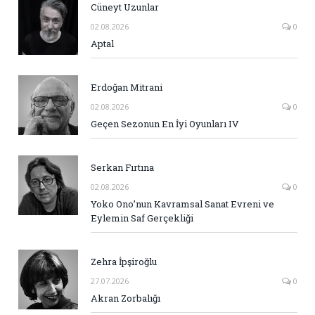
Cüneyt Uzunlar
02.08.2026
0
Aptal
Erdoğan Mitrani
02.08.2026
0
Geçen Sezonun En İyi Oyunları IV
Serkan Fırtına
02.08.2026
0
Yoko Ono’nun Kavramsal Sanat Evreni ve
Eylemin Saf Gerçekliği
Zehra İpşiroğlu
27.07.2026
0
Akran Zorbalığı