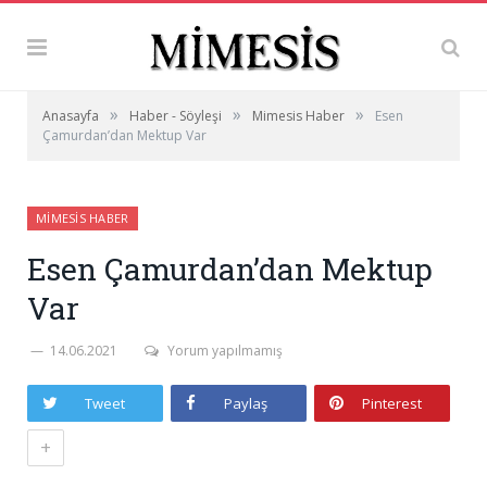
»
»
»
Anasayfa
Haber - Söyleşi
Mimesis Haber
Esen
Çamurdan’dan Mektup Var
MIMESIS HABER
Esen Çamurdan’dan Mektup
Var
14.06.2021
Yorum yapılmamış
Tweet
Paylaş
Pinterest
+