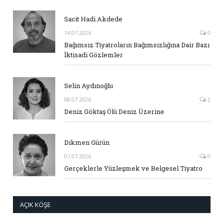
Sacit Hadi Akdede
14.07.2026
0
Bağımsız Tiyatroların Bağımsızlığına Dair Bazı
İktisadi Gözlemler
Selin Aydınoğlu
08.07.2026
2
Deniz Göktaş Ölü Deniz Üzerine
Dikmen Gürün
07.07.2026
0
Gerçeklerle Yüzleşmek ve Belgesel Tiyatro
AÇIK KÖŞE