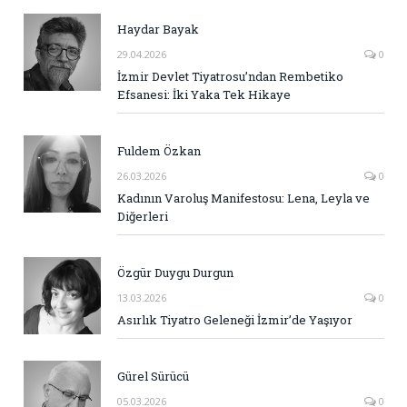
Haydar Bayak
29.04.2026
0
İzmir Devlet Tiyatrosu’ndan Rembetiko
Efsanesi: İki Yaka Tek Hikaye
Fuldem Özkan
26.03.2026
0
Kadının Varoluş Manifestosu: Lena, Leyla ve
Diğerleri
Özgür Duygu Durgun
13.03.2026
0
Asırlık Tiyatro Geleneği İzmir’de Yaşıyor
Gürel Sürücü
05.03.2026
0