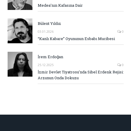
Medea’nın Kafasına Dair
Bülent Yıldız
03.01.2026
0
“Kanlı Kabare” Oyununun Esbabı Mucibesi
İrem Erdoğan
25.12.2025
0
İzmir Devlet Tiyatrosu’nda Sibel Erdenk Rejisi:
Arzunun Onda Dokuzu