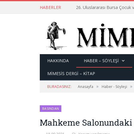
HABERLER
26. Uluslararası Bursa Çocuk v
HAKKINDA
HABER – SÖYLEŞI
MİMESİS DERGİ – KİTAP
»
»
BURADASINIZ:
Anasayfa
Haber - Söyleşi
BASINDAN
Mahkeme Salonundaki 