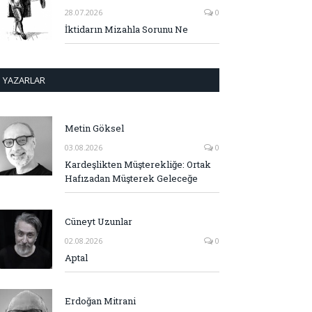
28.07.2026
0
İktidarın Mizahla Sorunu Ne
YAZARLAR
Metin Göksel
03.08.2026
0
Kardeşlikten Müşterekliğe: Ortak
Hafızadan Müşterek Geleceğe
Cüneyt Uzunlar
02.08.2026
0
Aptal
Erdoğan Mitrani