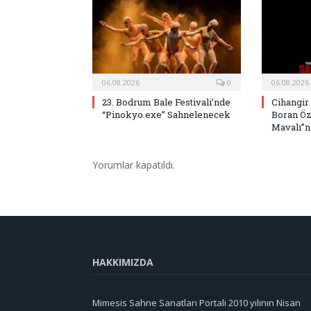
06.08.2026
0
06.08.2026
23. Bodrum Bale Festivali’nde
Cihangir
“Pinokyo.exe” Sahnelenecek
Boran Öz
Mavalı”nı
Yorumlar kapatıldı.
HAKKIMIZDA
Mimesis Sahne Sanatları Portali 2010 yılının Nisan