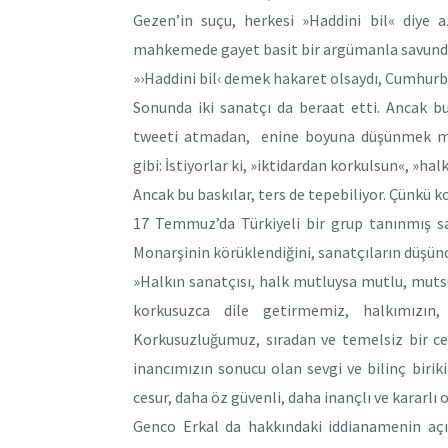
Gezen’in suçu, herkesi »Haddini bil« diye 
mahkemede gayet basit bir argümanla savundu
»›Haddini bil‹ demek hakaret olsaydı, Cumhur
Sonunda iki sanatçı da beraat etti. Ancak bu
tweeti atmadan, enine boyuna düşünmek mec
gibi: İstiyorlar ki, »iktidardan korkulsun«, »hal
Ancak bu baskılar, ters de tepebiliyor. Çünkü k
17 Temmuz’da Türkiyeli bir grup tanınmış s
Monarşinin körüklendiğini, sanatçıların düşünce
»Halkın sanatçısı, halk mutluysa mutlu, mutsu
korkusuzca dile getirmemiz, halkımızın,
Korkusuzluğumuz, sıradan ve temelsiz bir ce
inancımızın sonucu olan sevgi ve bilinç birik
cesur, daha öz güvenli, daha inançlı ve kararlı
Genco Erkal da hakkındaki iddianamenin açı