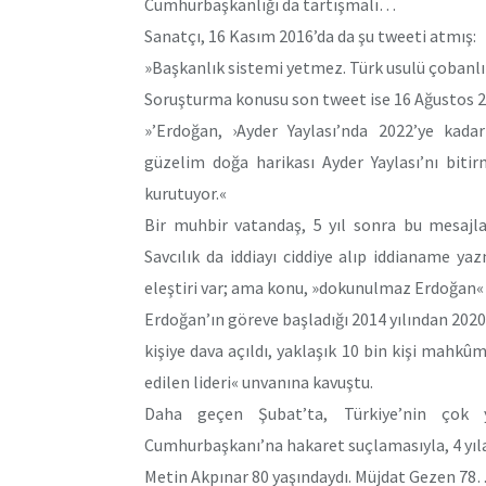
Cumhurbaşkanlığı da tartışmalı…
Sanatçı, 16 Kasım 2016’da da şu tweeti atmış:
»Başkanlık sistemi yetmez. Türk usulü çobanlı
Soruşturma konusu son tweet ise 16 Ağustos 20
»’Erdoğan, ›Ayder Yaylası’nda 2022’ye kadar
güzelim doğa harikası Ayder Yaylası’nı biti
kurutuyor.«
Bir muhbir vatandaş, 5 yıl sonra bu mesaj
Savcılık da iddiayı ciddiye alıp iddianame y
eleştiri var; ama konu, »dokunulmaz Erdoğan« 
Erdoğan’ın göreve başladığı 2014 yılından 202
kişiye dava açıldı, yaklaşık 10 bin kişi mahk
edilen lideri« unvanına kavuştu.
Daha geçen Şubat’ta, Türkiye’nin çok ya
Cumhurbaşkanı’na hakaret suçlamasıyla, 4 yıla
Metin Akpınar 80 yaşındaydı. Müjdat Gezen 78