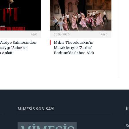
0
06.08.2026
0
 Atölye Sahnesinden
Mikis Theodorakis’in
saygı “Saloz’un
Müzikleriyle “Zorba”
 Anlattı
Bodrum’da Sahne Aldı
MİMESİS SON SAYI
İ
So