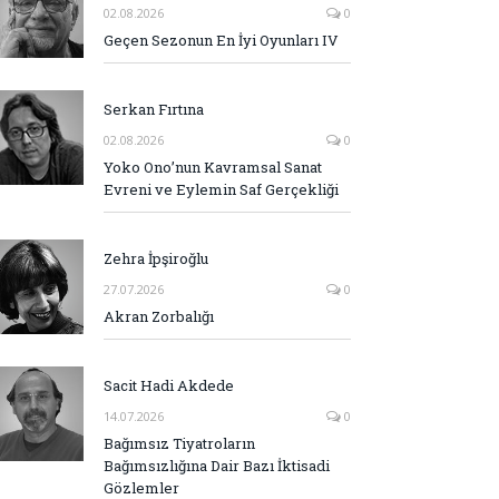
02.08.2026
0
Geçen Sezonun En İyi Oyunları IV
Serkan Fırtına
02.08.2026
0
Yoko Ono’nun Kavramsal Sanat
Evreni ve Eylemin Saf Gerçekliği
Zehra İpşiroğlu
27.07.2026
0
Akran Zorbalığı
Sacit Hadi Akdede
14.07.2026
0
Bağımsız Tiyatroların
Bağımsızlığına Dair Bazı İktisadi
Gözlemler