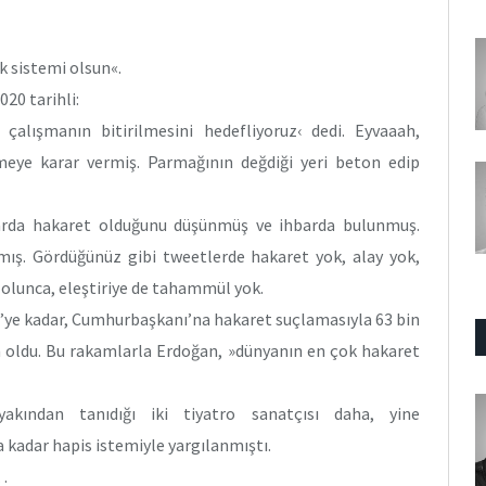
k sistemi olsun«.
20 tarihli:
 çalışmanın bitirilmesini hedefliyoruz‹ dedi. Eyvaaah,
rmeye karar vermiş. Parmağının değdiği yeri beton edip
larda hakaret olduğunu düşünmüş ve ihbarda bulunmuş.
azmış. Gördüğünüz gibi tweetlerde hakaret yok, alay yok,
olunca, eleştiriye de tahammül yok.
0’ye kadar, Cumhurbaşkanı’na hakaret suçlamasıyla 63 bin
ûm oldu. Bu rakamlarla Erdoğan, »dünyanın en çok hakaret
kından tanıdığı iki tiyatro sanatçısı daha, yine
 kadar hapis istemiyle yargılanmıştı.
…