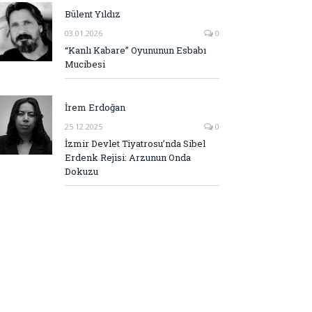
Bülent Yıldız
03.01.2026
0
“Kanlı Kabare” Oyununun Esbabı
Mucibesi
İrem Erdoğan
25.12.2025
0
İzmir Devlet Tiyatrosu’nda Sibel
Erdenk Rejisi: Arzunun Onda
Dokuzu