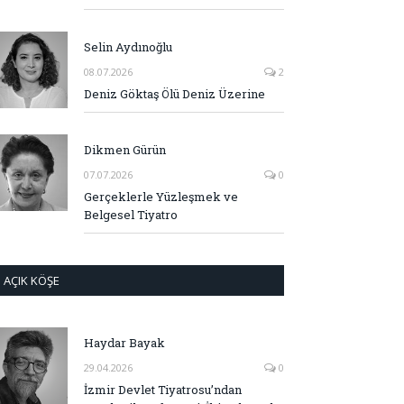
Selin Aydınoğlu
08.07.2026
2
Deniz Göktaş Ölü Deniz Üzerine
Dikmen Gürün
07.07.2026
0
Gerçeklerle Yüzleşmek ve
Belgesel Tiyatro
AÇIK KÖŞE
Haydar Bayak
29.04.2026
0
İzmir Devlet Tiyatrosu’ndan