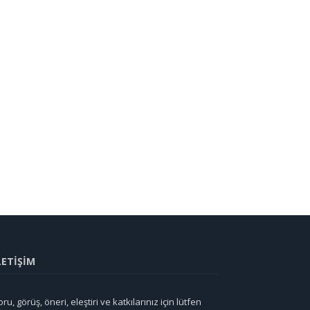
LETİŞİM
ru, görüş, öneri, eleştiri ve katkılarınız için lütfen