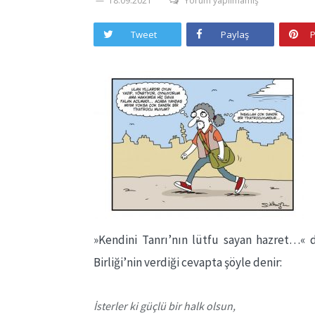
18.09.2021
Yorum yapılmamış
Tweet
Paylaş
P
»Kendini Tanrı’nın lütfu sayan hazret…«
Birliği’nin verdiği cevapta şöyle denir:
İsterler ki güçlü bir halk olsun,