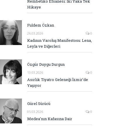
Rembetiko Efsanesi: İki Yaka Tek
Hikaye
Fuldem Özkan
26.03.2026
0
Kadının Varoluş Manifestosu: Lena,
Leyla ve Diğerleri
Özgür Duygu Durgun
13.03.2026
0
Asırlık Tiyatro Geleneği İzmir’de
Yaşıyor
Gürel Sürücü
05.03.2026
0
Medea’nın Kafasına Dair