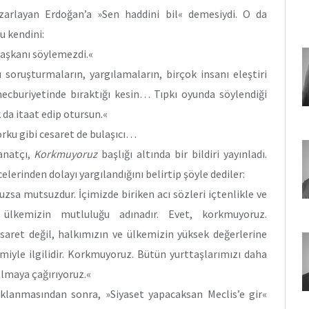
azarlayan Erdoğan’a »Sen haddini bil« demesiydi. O da
 kendini:
başkanı söylemezdi.«
 soruşturmaların, yargılamaların, birçok insanı eleştiri
buriyetinde bıraktığı kesin… Tıpkı oyunda söylendiği
k da itaat edip otursun.«
orku gibi cesaret de bulaşıcı…
anatçı,
Korkmuyoruz
başlığı altında bir bildiri yayınladı.
lerinden dolayı yargılandığını belirtip şöyle dediler:
zsa mutsuzdur. İçimizde biriken acı sözleri içtenlikle ve
 ülkemizin mutluluğu adınadır. Evet, korkmuyoruz.
saret değil, halkımızın ve ülkemizin yüksek değerlerine
imiyle ilgilidir. Korkmuyoruz. Bütün yurttaşlarımızı daha
 olmaya çağırıyoruz.«
klanmasından sonra, »Siyaset yapacaksan Meclis’e gir«