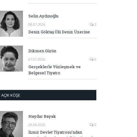
Selin Aydınoğlu
08.07.2026
2
Deniz Göktaş Ölü Deniz Üzerine
Dikmen Gürün
07.07.2026
0
Gerçeklerle Yüzleşmek ve
Belgesel Tiyatro
AÇIK KÖŞE
Haydar Bayak
29.04.2026
0
İzmir Devlet Tiyatrosu’ndan