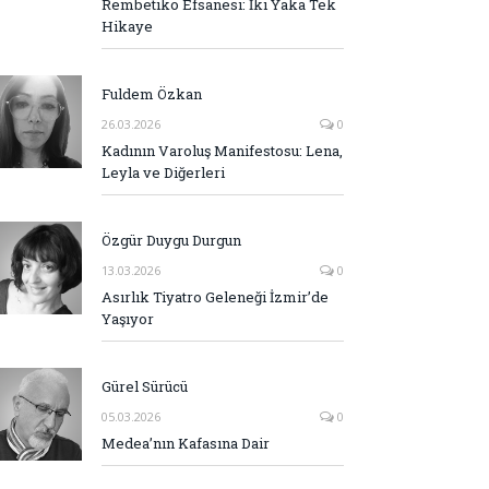
Rembetiko Efsanesi: İki Yaka Tek
Hikaye
Fuldem Özkan
26.03.2026
0
Kadının Varoluş Manifestosu: Lena,
Leyla ve Diğerleri
Özgür Duygu Durgun
13.03.2026
0
Asırlık Tiyatro Geleneği İzmir’de
Yaşıyor
Gürel Sürücü
05.03.2026
0
Medea’nın Kafasına Dair