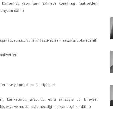
l, konser vb. yapımların sahneye konulması faaliyetleri
panyalar dâhil)
şmacı, sunucu vb.lerin faaliyetleri (müzik grupları dâhil)
aaliyetleri
erin ve yapımcıların faaliyetleri
am, karikatürcü, gravürcü, ebru sanatçısı vb. bireysel
ık, eşya ve motif süslemeciliği – tezyinatçılık – dâhil)