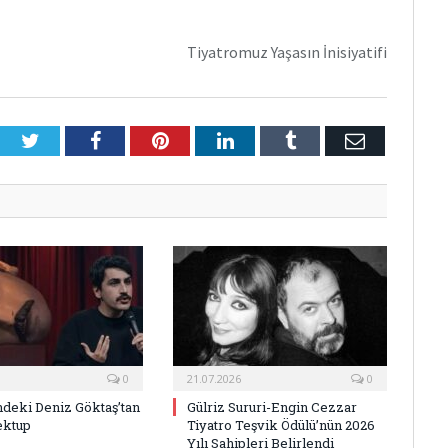
Tiyatromuz Yaşasın İnisiyatifi
Twitter
Facebook
Pinterest
LinkedIn
Tumblr
E-
Posta
0
21.07.2026
0
deki Deniz Göktaş’tan
Gülriz Sururi-Engin Cezzar
ektup
Tiyatro Teşvik Ödülü’nün 2026
Yılı Sahipleri Belirlendi