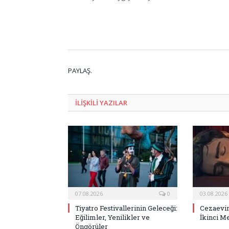
PAYLAŞ.
ILIŞKILI
YAZILAR
07.08.2026
0
03.08.2026
Tiyatro Festivallerinin Geleceği:
Cezaevin
Eğilimler, Yenilikler ve
İkinci M
Öngörüler