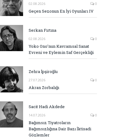
02.08.2026
0
Geçen Sezonun En İyi Oyunları IV
Serkan Fırtına
02.08.2026
0
Yoko Ono’nun Kavramsal Sanat
Evreni ve Eylemin Saf Gerçekliği
Zehra İpşiroğlu
27.07.2026
0
Akran Zorbalığı
Sacit Hadi Akdede
14.07.2026
0
Bağımsız Tiyatroların
Bağımsızlığına Dair Bazı İktisadi
Gözlemler