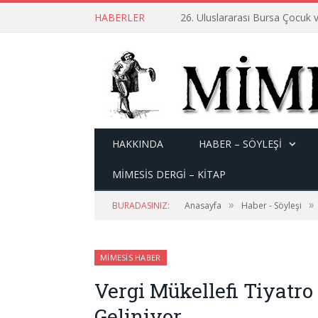
HABERLER
26. Uluslararası Bursa Çocuk v
HAKKINDA
HABER – SÖYLEŞI
MİMESİS DERGİ – KİTAP
»
»
BURADASINIZ:
Anasayfa
Haber - Söyleşi
MIMESIS HABER
Vergi Mükellefi Tiyatr
Geliniyor