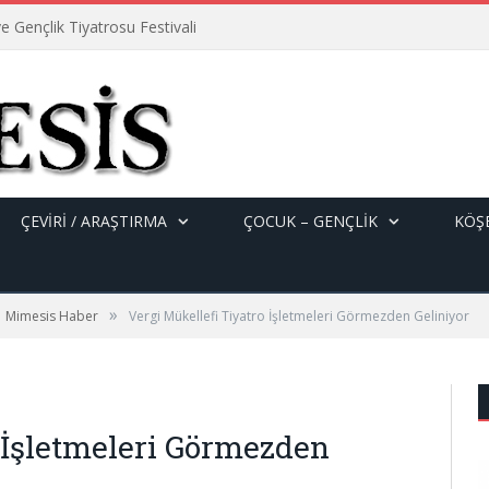
e Gençlik Tiyatrosu Festivali
ÇEVİRİ / ARAŞTIRMA
ÇOCUK – GENÇLIK
KÖŞE
»
Mimesis Haber
Vergi Mükellefi Tiyatro İşletmeleri Görmezden Geliniyor
o İşletmeleri Görmezden