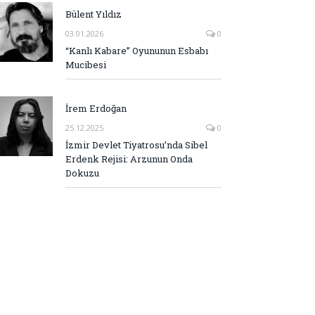
Bülent Yıldız
03.01.2026
0
“Kanlı Kabare” Oyununun Esbabı
Mucibesi
İrem Erdoğan
25.12.2025
0
İzmir Devlet Tiyatrosu’nda Sibel
Erdenk Rejisi: Arzunun Onda
Dokuzu