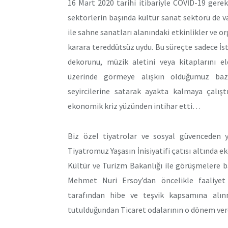
16 Mart 2020 tarihi itibariyle COVİD-19 gerek
sektörlerin başında kültür sanat sektörü de va
ile sahne sanatları alanındaki etkinlikler ve 
karara tereddütsüz uydu. Bu süreçte sadece İs
dekorunu, müzik aletini veya kitaplarını el
üzerinde görmeye alışkın olduğumuz bazı 
seyircilerine satarak ayakta kalmaya çalışt
ekonomik kriz yüzünden intihar etti…
Biz özel tiyatrolar ve sosyal güvenceden y
Tiyatromuz Yaşasın İnisiyatifi çatısı altında
Kültür ve Turizm Bakanlığı ile görüşmelere ba
Mehmet Nuri Ersoy’dan öncelikle faaliyet
tarafından hibe ve teşvik kapsamına alınm
tutulduğundan Ticaret odalarının o dönem verd