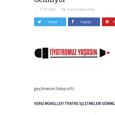
17.01.2022
Yorum yapılmamış
Tweet
Paylaş
P
geçilmesini talep etti:
VERGİ MÜKELLEFİ TİYATRO İŞLETMELERİ
GÖRMEZ