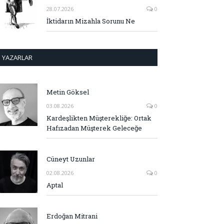
28.07.2026
0
İktidarın Mizahla Sorunu Ne
YAZARLAR
Metin Göksel
03.08.2026
0
Kardeşlikten Müşterekliğe: Ortak
Hafızadan Müşterek Geleceğe
Cüneyt Uzunlar
02.08.2026
0
Aptal
Erdoğan Mitrani