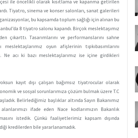
çesi ile öncelikli olarak kısıtlama ve kapanma getirilen
rdı. Tiyatro, sinema ve konser salonları, sanat galerileri
organizasyonlar, bu kapsamda toplum sağlığı için alınan bu
tanbul’da 8 tiyatro salonu kapandı. Birçok meslektaşımız
den çıkarttı. Tasarımlarını ve performanslarını sahne
meslektaşlarımız oyun afişlerinin tıpkıbasımlarını
ı. Ne acı ki bazı meslektaşlarımız ise içine girdikleri
oksun kayıt dışı çalışan bağımsız tiyatrocular olarak
 ekonomik ve sosyal sorunlarımıza çözüm bulmak üzere T.C
şladık. Belirlediğimiz başlıklar altında Sayın Bakanımız
 alanlarımızı ifade eden Nace kodlarımızın Bakanlık
asını istedik. Çünkü faaliyetlerimiz kapsam dışında
iği kredilerden bile yararlanamadık.