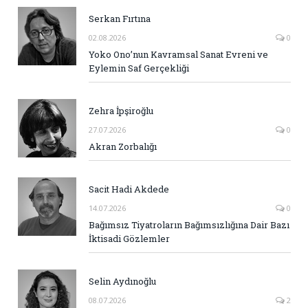
Serkan Fırtına
02.08.2026
0
Yoko Ono’nun Kavramsal Sanat Evreni ve
Eylemin Saf Gerçekliği
Zehra İpşiroğlu
27.07.2026
0
Akran Zorbalığı
Sacit Hadi Akdede
14.07.2026
0
Bağımsız Tiyatroların Bağımsızlığına Dair Bazı
İktisadi Gözlemler
Selin Aydınoğlu
08.07.2026
2