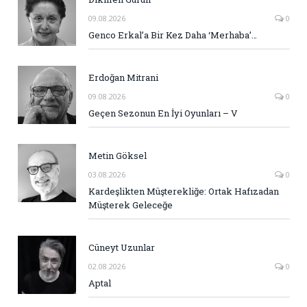
09.08.2026
0
Genco Erkal’a Bir Kez Daha ‘Merhaba’…
Erdoğan Mitrani
09.08.2026
0
Geçen Sezonun En İyi Oyunları – V
Metin Göksel
03.08.2026
0
Kardeşlikten Müşterekliğe: Ortak Hafızadan
Müşterek Geleceğe
Cüneyt Uzunlar
02.08.2026
0
Aptal