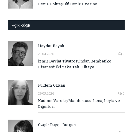
Deniz Göktaş Ölü Deniz Üzerine
AÇIK KÖŞE
Haydar Bayak
29.04.2026
0
İzmir Devlet Tiyatrosu’ndan Rembetiko
Efsanesi: İki Yaka Tek Hikaye
Fuldem Özkan
26.03.2026
0
Kadının Varoluş Manifestosu: Lena, Leyla ve
Diğerleri
Özgür Duygu Durgun