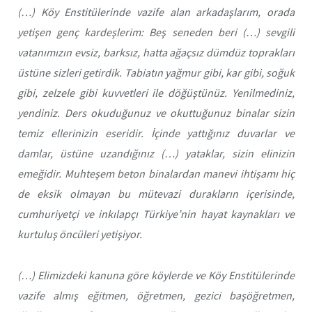
(…) Köy Enstitülerinde vazife alan arkadaşlarım, orada
yetişen genç kardeşlerim: Beş seneden beri (…) sevgili
vatanımızın evsiz, barksız, hatta ağaçsız dümdüz toprakları
üstüne sizleri getirdik. Tabiatın yağmur gibi, kar gibi, soğuk
gibi, zelzele gibi kuvvetleri ile döğüştünüz. Yenilmediniz,
yendiniz. Ders okuduğunuz ve okuttuğunuz binalar sizin
temiz ellerinizin eseridir. İçinde yattığınız duvarlar ve
damlar, üstüne uzandığınız (…) yataklar, sizin elinizin
emeğidir. Muhteşem beton binalardan manevi ihtişamı hiç
de eksik olmayan bu mütevazi durakların içerisinde,
cumhuriyetçi ve inkılapçı Türkiye’nin hayat kaynakları ve
kurtuluş öncüleri yetişiyor.
(…) Elimizdeki kanuna göre köylerde ve Köy Enstitülerinde
vazife almış eğitmen, öğretmen, gezici başöğretmen,