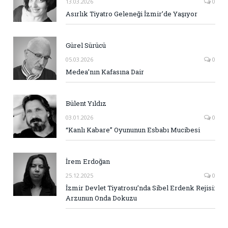
13.03.2026
0
Asırlık Tiyatro Geleneği İzmir’de Yaşıyor
Gürel Sürücü
05.03.2026
0
Medea’nın Kafasına Dair
Bülent Yıldız
03.01.2026
0
“Kanlı Kabare” Oyununun Esbabı Mucibesi
İrem Erdoğan
25.12.2025
0
İzmir Devlet Tiyatrosu’nda Sibel Erdenk Rejisi:
Arzunun Onda Dokuzu