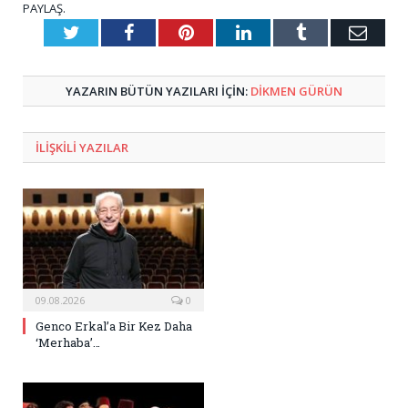
PAYLAŞ.
Twitter
Facebook
Pinterest
LinkedIn
Tumblr
E-
Posta
YAZARIN BÜTÜN YAZILARI IÇIN:
DIKMEN GÜRÜN
ILIŞKILI
YAZILAR
09.08.2026
0
Genco Erkal’a Bir Kez Daha
‘Merhaba’…