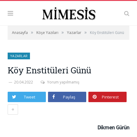
»
»
»
Anasayfa
Köşe Yazıları
Yazarlar
Köy Enstitüleri Günü
YAZARLAR
Köy Enstitüleri Günü
20.04.2022
Yorum yapılmamış
Tweet
Paylaş
Pinterest
+
Dikmen Gürün