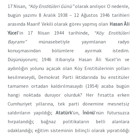
17 Nisan,
“Köy Enstitüleri Günü”
olarak anılıyor. O nedenle,
bugün yazımı 8 Aralık 1938 – 12 Ağustos 1946 tarihleri
arasında Maarif Vekili olarak görev yapmış olan
Hasan Âli
Yücel
’in 17 Nisan 1944 tarihinde,
“Köy Enstitüleri
Bayramı”
münasebetiyle yayımlanan radyo
konuşmasından bölümlere ayırmak istedim.
Düşünüyorum; 1946 itibarıyla Hasan Âli Yücel’in ve
aydınlığın yolunu açacak olan Köy Enstitülerinin yolları
kesilmeseydi, Demokrat Parti iktidarında bu enstitüler
tamamen ortadan kaldırılmasaydı (1954) acaba bugün
hangi noktada duruyor olurduk? Her fırsatta erken
Cumhuriyet yıllarına, tek parti dönemine mesnetsiz
saldırıların yapıldığı;
Atatürk
’ün,
İnönü
’nün fütursuzca
hırpalandığı; bağnaz politikaların belli alanlara
odaklandığı; eğitim sisteminin bilinçli olarak yıpratıldığı