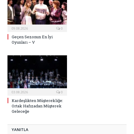
09.08.2026
0
Geçen Sezonun En İyi
Oyunları – V
03.08.2026
0
Kardeşlikten Müşterekliğe:
Ortak Hafızadan Müşterek
Geleceğe
YANITLA