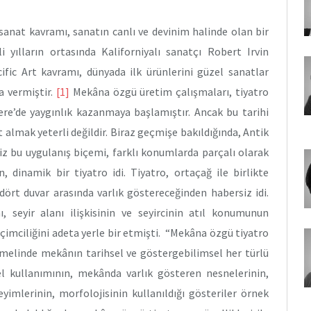
 sanat kavramı, sanatın canlı ve devinim halinde olan bir
i yılların ortasında Kaliforniyalı sanatçı Robert Irvin
cific Art kavramı, dünyada ilk ürünlerini güzel sanatlar
a vermiştir.
[1]
Mekâna özgü üretim çalışmaları, tiyatro
ltere’de yaygınlık kazanmaya başlamıştır. Ancak bu tarihi
lmak yeterli değildir. Biraz geçmişe bakıldığında, Antik
iz bu uygulanış biçemi, farklı konumlarda parçalı olarak
, dinamik bir tiyatro idi. Tiyatro, ortaçağ ile birlikte
 dört duvar arasında varlık göstereceğinden habersiz idi.
ı, seyir alanı ilişkisinin ve seyircinin atıl konumunun
içimciliğini adeta yerle bir etmişti. “Mekâna özgü tiyatro
 temelinde mekânın tarihsel ve göstergebilimsel her türlü
l kullanımının, mekânda varlık gösteren nesnelerinin,
neyimlerinin, morfolojisinin kullanıldığı gösteriler örnek