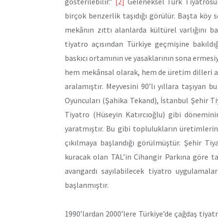
gösterilebilir.”
[2]
Geleneksel Türk Tiyatrosun
birçok benzerlik taşıdığı görülür. Başta köy 
mekânın zıttı alanlarda kültürel varlığını b
tiyatro açısından Türkiye geçmişine bakıldı
baskıcı ortamının ve yasaklarının sona ermesiy
hem mekânsal olarak, hem de üretim dilleri aç
aralamıştır. Meyvesini 90’lı yıllara taşıyan b
Oyuncuları (Şahika Tekand), İstanbul Şehir Ti
Tiyatro (Hüseyin Katırcıoğlu) gibi dönemini
yaratmıştır. Bu gibi toplulukların üretimler
çıkılmaya başlandığı görülmüştür. Şehir Tiya
kuracak olan TAL’in Cihangir Parkına göre t
avangardı sayılabilecek tiyatro uygulamala
başlanmıştır.
1990’lardan 2000’lere Türkiye’de çağdaş tiyat