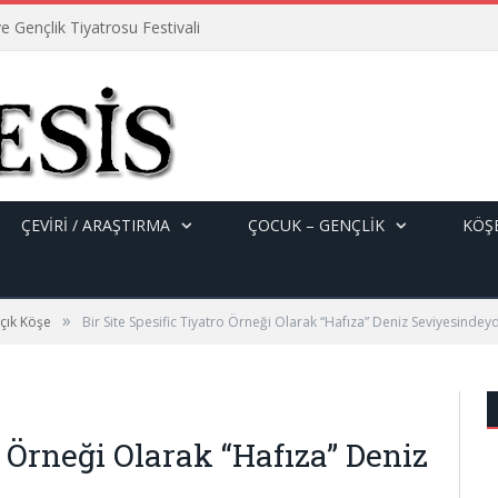
e Gençlik Tiyatrosu Festivali
ÇEVİRİ / ARAŞTIRMA
ÇOCUK – GENÇLIK
KÖŞE
»
çık Köşe
Bir Site Spesific Tiyatro Örneği Olarak “Hafıza” Deniz Seviyesindeyd
o Örneği Olarak “Hafıza” Deniz