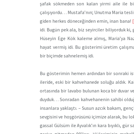
şafak sökmeden son kalan yirmi aile ile bi
çalışıyordu… Mustafa’nın; Unutma Maria teslim
giden herkes döneceğinden emin, inan bana!
idi. Bugün pek ala, biz seyirciler biliyorduk ki
Hüseyin Ege Kök kaleme almış, Maria’ya Nazl
hayat vermiş idi. Bu gösterimi üretim çalışm
bir biçimde sahnelemiş idi.
Bu gösterimin hemen ardından bir sonraki is
ileride, eski bir kahvehanede soluğu aldık. K
ortasında bir lavabo bulunan koca bir duvar ve
duyduk… Sonradan kahvehanenin sahibi oldu
insanlara yaklaştı. – Susun azcık bakam, genç
sevgisini ve hoşgörüsünü içimize alarak, bu lo
gassal Gülsüm ile Ayvalık’ın kara bıyıklı, gür sa
geriye gitmeden 90’ları, ölülerimizin mahall