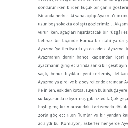
döndürür iken birden küçük bir çanın gösteri
Bir anda herkes iki yana açılıp Ayazma’nın önü
uzun boş sokakta dolaştı gözlerimiz… Akşamüst
vurur iken, ağaçları hışırdatacak bir rüzgâr e
belirsiz bir biçimde Rumca bir ilahi ya da 
Ayazma ’ya ilerliyordu ya da adeta Ayazma, 
Ayazmanın demir bahçe kapısından içeri gir
ayazmanın girişi etrafında sanki bir çeşit ayin
saçlı, henüz bıyıkları yeni terlemiş, delik
Ayazma’ya girdi ve biz seyirciler de ardından 
ile inilen, eskiden kutsal suyun bulunduğu yere 
su kuyusunda izliyormuş gibi izledik. Çok geçme
başlı genç kızın arasındaki tartışmada dökül
zorla göç ettirilen Rumlar ve bir yandan ka
acısıydı bu. Komisyon, askerler her yerde Ayva