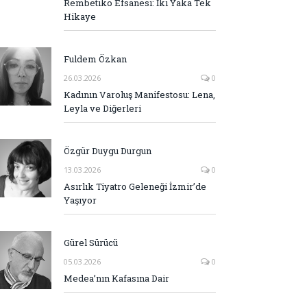
Rembetiko Efsanesi: İki Yaka Tek
Hikaye
Fuldem Özkan
26.03.2026
0
Kadının Varoluş Manifestosu: Lena,
Leyla ve Diğerleri
Özgür Duygu Durgun
13.03.2026
0
Asırlık Tiyatro Geleneği İzmir’de
Yaşıyor
Gürel Sürücü
05.03.2026
0
Medea’nın Kafasına Dair