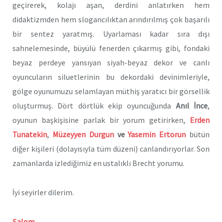
geçirerek, kolajı aşan, derdini anlatırken hem
didaktizmden hem slogancılıktan arındırılmış çok başarılı
bir sentez yaratmış. Uyarlaması kadar sıra dışı
sahnelemesinde, büyülü fenerden çıkarmış gibi, fondaki
beyaz perdeye yansıyan siyah-beyaz dekor ve canlı
oyuncuların siluetlerinin bu dekordaki devinimleriyle,
gölge oyunumuzu selamlayan müthiş yaratıcı bir görsellik
oluşturmuş. Dört dörtlük ekip oyuncuğunda
Anıl İnce
,
oyunun başkişisine parlak bir yorum getirirken,
Erden
Tunatekin
,
Müzeyyen Durgun
ve
Yasemin Ertorun
bütün
diğer kişileri (dolayısıyla tüm düzeni) canlandırıyorlar. Son
zamanlarda izlediğimiz en ustalıklı Brecht
yorumu.
İyi seyirler dilerim.
Şalom