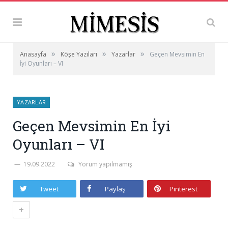
»
»
»
Anasayfa
Köşe Yazıları
Yazarlar
Geçen Mevsimin En
İyi Oyunları – VI
YAZARLAR
Geçen Mevsimin En İyi
Oyunları – VI
19.09.2022
Yorum yapılmamış
Tweet
Paylaş
Pinterest
+