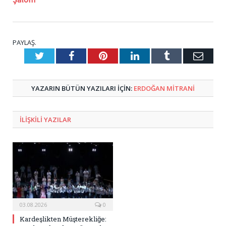
PAYLAŞ.
Twitter
Facebook
Pinterest
LinkedIn
Tumblr
E-
Posta
YAZARIN BÜTÜN YAZILARI IÇIN:
ERDOĞAN MITRANI
ILIŞKILI
YAZILAR
03.08.2026
0
Kardeşlikten Müşterekliğe: