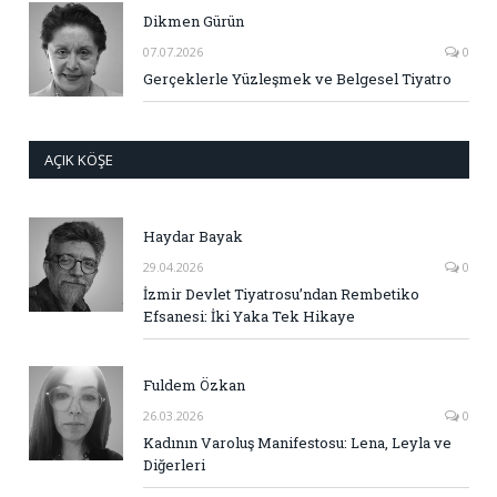
Dikmen Gürün
07.07.2026
0
Gerçeklerle Yüzleşmek ve Belgesel Tiyatro
AÇIK KÖŞE
Haydar Bayak
29.04.2026
0
İzmir Devlet Tiyatrosu’ndan Rembetiko
Efsanesi: İki Yaka Tek Hikaye
Fuldem Özkan
26.03.2026
0
Kadının Varoluş Manifestosu: Lena, Leyla ve
Diğerleri