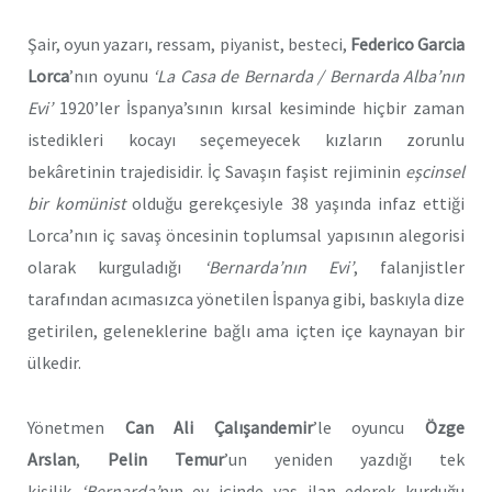
Şair, oyun yazarı, ressam, piyanist, besteci,
Federico Garcia
Lorca
’nın oyunu
‘
La Casa de Bernarda /
Bernarda Alba’nın
Evi’
1920’ler İspanya’sının kırsal kesiminde hiçbir zaman
istedikleri kocayı seçemeyecek kızların zorunlu
bekâretinin trajedisidir. İç Savaşın faşist rejiminin
eşcinsel
bir komünist
olduğu gerekçesiyle 38 yaşında infaz ettiği
Lorca’nın iç savaş öncesinin toplumsal yapısının alegorisi
olarak kurguladığı
‘Bernarda’nın Evi
’
, falanjistler
tarafından acımasızca yönetilen İspanya gibi, baskıyla dize
getirilen, geleneklerine bağlı ama içten içe kaynayan bir
ülkedir.
Yönetmen
Can Ali Çalışandemir
’le oyuncu
Özge
Arslan
,
Pelin Temur
’un yeniden yazdığı tek
kişilik
‘Bernarda’
nın ev içinde yas ilan ederek kurduğu