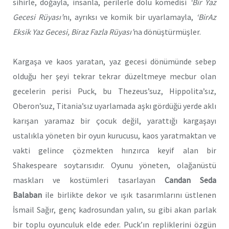
sihirle, doğayla, insanla, perilerle dolu komedisi
‘Bir Yaz
Gecesi Rüyası’
nı, ayrıksı ve komik bir uyarlamayla,
‘BirAz
Eksik Yaz Gecesi, Biraz Fazla Rüyası’
na dönüştürmüşler.
Kargaşa ve kaos yaratan, yaz gecesi dönümünde sebep
olduğu her şeyi tekrar tekrar düzeltmeye mecbur olan
gecelerin perisi Puck, bu Thezeus’suz, Hippolita’sız,
Oberon’suz, Titania’sız uyarlamada aşkı gördüğü yerde aklı
karışan yaramaz bir çocuk değil, yarattığı kargaşayı
ustalıkla yöneten bir oyun kurucusu, kaos yaratmaktan ve
vakti gelince çözmekten hınzırca keyif alan bir
Shakespeare soytarısıdır. Oyunu yöneten, olağanüstü
maskları ve kostümleri tasarlayan
Candan Seda
Balaban
ile birlikte dekor ve ışık tasarımlarını üstlenen
İsmail Sağır, genç kadrosundan yalın, su gibi akan parlak
bir toplu oyunculuk elde eder.
Puck’ın repliklerini özgün