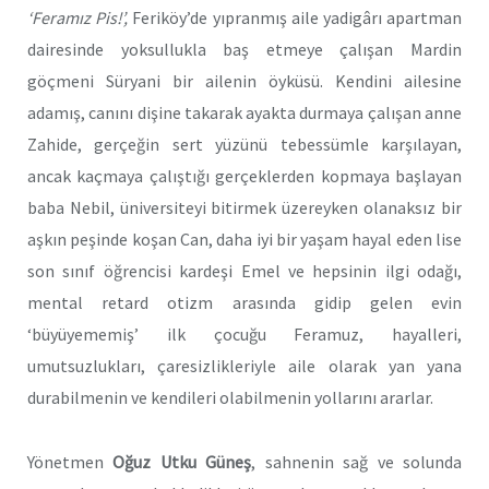
‘Feramız Pis!’,
Feriköy’de yıpranmış aile yadigârı apartman
dairesinde yoksullukla baş etmeye çalışan Mardin
göçmeni Süryani bir ailenin öyküsü. Kendini ailesine
adamış, canını dişine takarak ayakta durmaya çalışan anne
Zahide, gerçeğin sert yüzünü tebessümle karşılayan,
ancak kaçmaya çalıştığı gerçeklerden kopmaya başlayan
baba Nebil, üniversiteyi bitirmek üzereyken olanaksız bir
aşkın peşinde koşan Can, daha iyi bir yaşam hayal eden lise
son sınıf öğrencisi kardeşi Emel ve hepsinin ilgi odağı,
mental retard otizm arasında gidip gelen evin
‘büyüyememiş’ ilk çocuğu Feramuz, hayalleri,
umutsuzlukları, çaresizlikleriyle aile olarak yan yana
durabilmenin ve kendileri olabilmenin yollarını ararlar.
Yönetmen
Oğuz Utku Güneş
, sahnenin sağ ve solunda