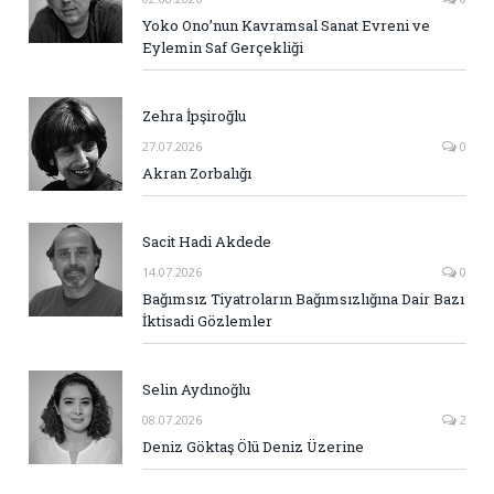
Yoko Ono’nun Kavramsal Sanat Evreni ve
Eylemin Saf Gerçekliği
Zehra İpşiroğlu
27.07.2026
0
Akran Zorbalığı
Sacit Hadi Akdede
14.07.2026
0
Bağımsız Tiyatroların Bağımsızlığına Dair Bazı
İktisadi Gözlemler
Selin Aydınoğlu
08.07.2026
2
Deniz Göktaş Ölü Deniz Üzerine