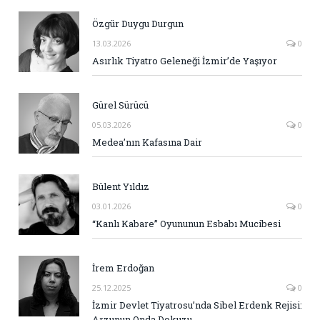
Özgür Duygu Durgun
13.03.2026
0
Asırlık Tiyatro Geleneği İzmir’de Yaşıyor
Gürel Sürücü
05.03.2026
0
Medea’nın Kafasına Dair
Bülent Yıldız
03.01.2026
0
“Kanlı Kabare” Oyununun Esbabı Mucibesi
İrem Erdoğan
25.12.2025
0
İzmir Devlet Tiyatrosu’nda Sibel Erdenk Rejisi:
Arzunun Onda Dokuzu