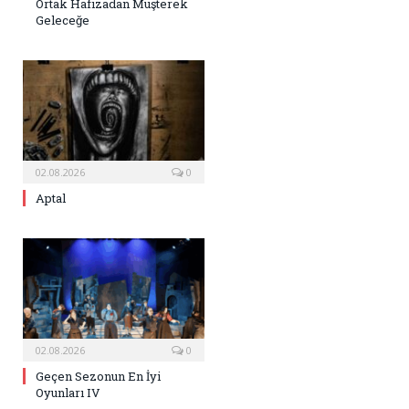
Ortak Hafızadan Müşterek
Geleceğe
02.08.2026
0
Aptal
02.08.2026
0
Geçen Sezonun En İyi
Oyunları IV