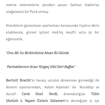
metne eklemelerle yeniden yazan Gülhan Kadim’se
olağanüstü bir Puck olmuş.
Klasiklerin günümüze uyarlaması konusunda tiyatro dersi
olabilecek, görsel işitsel müthiş keyifli usta işi bir
eğlencelik.
‘Onu Bir Su Birikintisine Atsan İki Günde
Parmaklarının Arası Yüzgeç Gibi Deri Bağlar’
Bertolt Brecht
’in henüz ustalık dönemine girmediği ilk
dönem oyunlarından,
‘Adam Adamdır’
ile
‘Kuraldışı ve
Kural’
ı
Cenk Dost Verdi
, dramaturglar
Tülin
Ulutürk
&
Yaşam Özlem Gülseven
’in desteğiyle iç içe