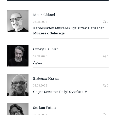
Metin Göksel
03.08.2026
0
Kardeşlikten Müşterekliğe: Ortak Hafızadan
Müşterek Geleceğe
Cüneyt Uzunlar
02.08.2026
0
Aptal
Erdoğan Mitrani
02.08.2026
0
Geçen Sezonun En İyi Oyunları IV
Serkan Fırtına
02.08.2026
0