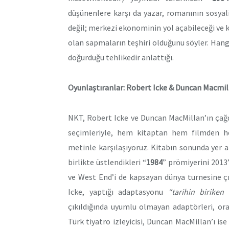
düşünenlere karşı da yazar, romanının sosyaliz
değil; merkezi ekonominin yol açabileceği ve 
olan sapmaların teşhiri olduğunu söyler. Hangi 
doğurduğu tehlikedir anlattığı.
Oyunlaştıranlar: Robert Icke & Duncan Macmil
NKT, Robert Icke ve Duncan MacMillan’ın çağd
seçimleriyle, hem kitaptan hem filmden h
metinle karşılaşıyoruz. Kitabın sonunda yer al
birlikte üstlendikleri “
1984
” prömiyerini 201
ve West End’i de kapsayan dünya turnesine çı
Icke, yaptığı adaptasyonu
“tarihin birike
çıkıldığında uyumlu olmayan adaptörleri, or
Türk tiyatro izleyicisi, Duncan MacMillan’ı ise