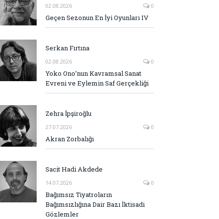
02.08.2026
0
Geçen Sezonun En İyi Oyunları IV
Serkan Fırtına
02.08.2026
0
Yoko Ono’nun Kavramsal Sanat
Evreni ve Eylemin Saf Gerçekliği
Zehra İpşiroğlu
27.07.2026
0
Akran Zorbalığı
Sacit Hadi Akdede
14.07.2026
0
Bağımsız Tiyatroların
Bağımsızlığına Dair Bazı İktisadi
Gözlemler