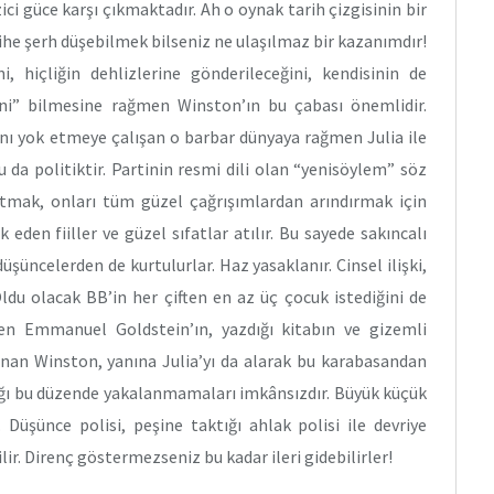
ci güce karşı çıkmaktadır. Ah o oynak tarih çizgisinin bir
rihe şerh düşebilmek bilseniz ne ulaşılmaz bir kazanımdır!
 hiçliğin dehlizlerine gönderileceğini, kendisinin de
eğini” bilmesine rağmen Winston’ın bu çabası önemlidir.
ğını yok etmeye çalışan o barbar dünyaya rağmen Julia ile
bu da politiktir. Partinin resmi dili olan “yenisöylem” söz
altmak, onları tüm güzel çağrışımlardan arındırmak için
 eden fiiller ve güzel sıfatlar atılır. Bu sayede sakıncalı
üşüncelerden de kurtulurlar. Haz yasaklanır. Cinsel ilişki,
Oldu olacak BB’in her çiften en az üç çocuk istediğini de
len Emmanuel Goldstein’ın, yazdığı kitabın ve gizemli
anan Winston, yanına Julia’yı da alarak bu karabasandan
andığı bu düzende yakalanmamaları imkânsızdır. Büyük küçük
Düşünce polisi, peşine taktığı ahlak polisi ile devriye
lir. Direnç göstermezseniz bu kadar ileri gidebilirler!