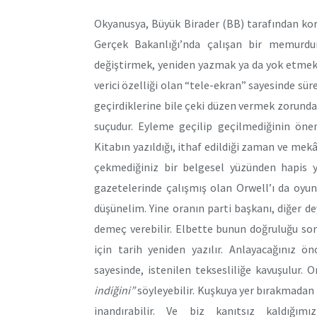
Okyanusya, Büyük Birader (BB) tarafından kor
Gerçek Bakanlığı’nda çalışan bir memurdur.
değiştirmek, yeniden yazmak ya da yok etmek
verici özelliği olan “tele-ekran” sayesinde süre
geçirdiklerine bile çeki düzen vermek zorunda
suçudur. Eyleme geçilip geçilmediğinin önem
Kitabın yazıldığı, ithaf edildiği zaman ve me
çekmediğiniz bir belgesel yüzünden hapis y
gazetelerinde çalışmış olan Orwell’ı da oyu
düşünelim. Yine oranın parti başkanı, diğer de
demeç verebilir. Elbette bunun doğruluğu so
için tarih yeniden yazılır. Anlayacağınız ön
sayesinde, istenilen teksesliliğe kavuşulur. O
indiğini”
söyleyebilir. Kuşkuya yer bırakmadan 
inandırabilir. Ve biz kanıtsız kaldığ