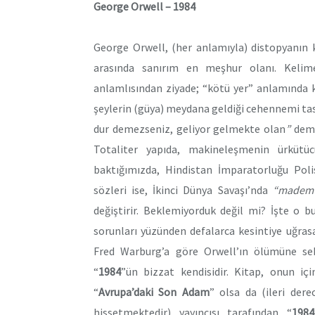
George Orwell – 1984
George Orwell, (her anlamıyla) distopyanın k
arasında sanırım en meşhur olanı. Kelime
anlamlısından ziyade; “kötü yer” anlamında k
şeylerin (güya) meydana geldiği cehennemi tas
dur demezseniz, geliyor gelmekte olan
”
deme
Totaliter yapıda, makineleşmenin ürkütüc
baktığımızda, Hindistan İmparatorluğu Polis
sözleri ise, İkinci Dünya Savaşı’nda
“madem 
değiştirir. Beklemiyorduk değil mi? İşte o b
sorunları yüzünden defalarca kesintiye uğrasa
Fred Warburg’a göre Orwell’ın ölümüne se
“
1984
”ün bizzat kendisidir. Kitap, onun iç
“
Avrupa’daki Son Adam
” olsa da (ileri der
hissetmektedir) yayıncısı tarafından “
1984