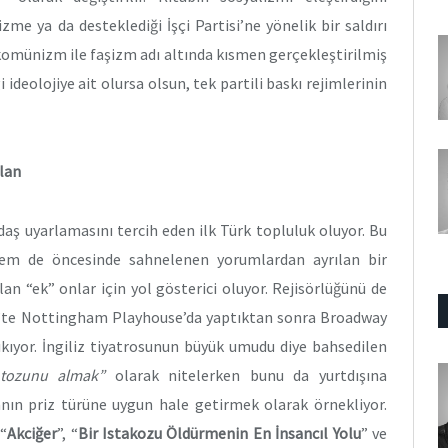
me ya da desteklediği İşçi Partisi’ne yönelik bir saldırı
komünizm ile faşizm adı altında kısmen gerçekleştirilmiş
ideolojiye ait olursa olsun, tek partili baskı rejimlerinin
lan
aş uyarlamasını tercih eden ilk Türk topluluk oluyor. Bu
em de öncesinde sahnelenen yorumlardan ayrılan bir
an “ek” onlar için yol gösterici oluyor. Rejisörlüğünü de
3’te Nottingham Playhouse’da yaptıktan sonra Broadway
kıyor. İngiliz tiyatrosunun büyük umudu diye bahsedilen
n tozunu almak”
olarak nitelerken bunu da yurtdışına
anın priz türüne uygun hale getirmek olarak örnekliyor.
 “
Akciğer
”, “
Bir Istakozu Öldürmenin En İnsancıl Yolu
” ve