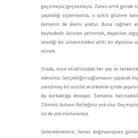
geçirmeyiz/geçiremeyiz. Zaten artık geride te
yaşandığı söyleniyorsa, o ışıltılı gözlere k
demenin de âlemi yoktur. Buna rağmen al
beyhudedir. Aslolan yetinmek, dayatılan algı
istediği bir üniversiteden afilli bir diploma v
etmek.
Orada, önce etrafınızdaki her şey ve herkest
edersiniz. Gerçekliğin sağlamasını yapacak hi
savrulmuş bir ıssızlık ve ürkeklik içinde yaşars
da korkaklığa dönüşür. Zamanla hatırladıkla
Zihniniz bulanır. Belleğiniz yok olur. Geçmişin
siz de yok olursununuz.
Gelecektekilere, henüz doğmamışlara günl