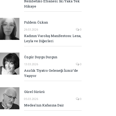
Rembetiko Efsanesi: İki Yaka Tek
Hikaye
Fuldem Özkan
26.03.2026
0
Kadının Varoluş Manifestosu: Lena,
Leyla ve Diğerleri
Özgür Duygu Durgun
13.03.2026
0
Asırlık Tiyatro Geleneği İzmir’de
Yaşıyor
Gürel Sürücü
05.03.2026
0
Medea’nın Kafasına Dair