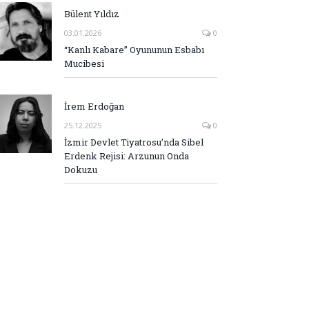
Bülent Yıldız
03.01.2026
0
“Kanlı Kabare” Oyununun Esbabı
Mucibesi
İrem Erdoğan
25.12.2025
0
İzmir Devlet Tiyatrosu’nda Sibel
Erdenk Rejisi: Arzunun Onda
Dokuzu