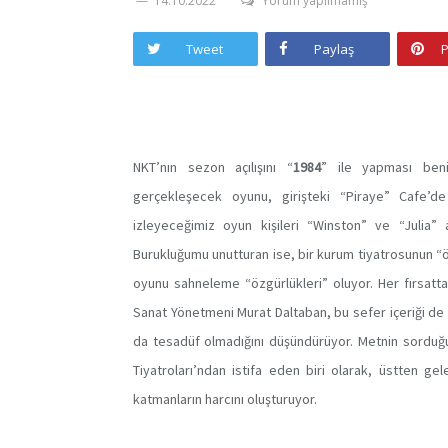
14.10.2022
Yorum yapılmamış
Tweet
Paylaş
P
NKT’nın sezon açılışını “
1984
” ile yapması beni
gerçekleşecek oyunu, girişteki “Piraye” Cafe’de
izleyeceğimiz oyun kişileri “Winston” ve “Julia”
Burukluğumu unutturan ise, bir kurum tiyatrosunun “
oyunu sahneleme “özgürlükleri” oluyor. Her fırsatta
Sanat Yönetmeni Murat Daltaban, bu sefer içeriği de 
da tesadüf olmadığını düşündürüyor. Metnin sorduğu
Tiyatroları’ndan istifa eden biri olarak, üstten ge
katmanların harcını oluşturuyor.