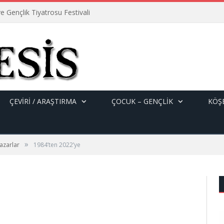
e Gençlik Tiyatrosu Festivali
ÇEVİRİ / ARAŞTIRMA
ÇOCUK – GENÇLIK
KÖŞE
»
azarlar
1984’ten 2022’ye