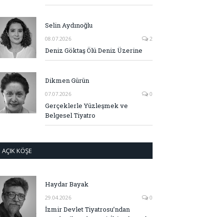
Selin Aydınoğlu
08.07.2026
2
Deniz Göktaş Ölü Deniz Üzerine
Dikmen Gürün
07.07.2026
0
Gerçeklerle Yüzleşmek ve
Belgesel Tiyatro
AÇIK KÖŞE
Haydar Bayak
29.04.2026
0
İzmir Devlet Tiyatrosu’ndan