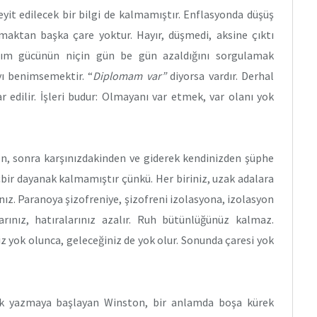
yit edilecek bir bilgi de kalmamıştır. Enflasyonda düşüş
anmaktan başka çare yoktur. Hayır, düşmedi, aksine çıktı
ım gücünün niçin gün be gün azaldığını sorgulamak
yı benimsemektir. “
Diplomam var”
diyorsa vardır. Derhal
ar edilir. İşleri budur: Olmayanı var etmek, var olanı yok
en, sonra karşınızdakinden ve giderek kendinizden şüphe
çbir dayanak kalmamıştır çünkü. Her biriniz, uzak adalara
ınız. Paranoya şizofreniye, şizofreni izolasyona, izolasyon
rınız, hatıralarınız azalır. Ruh bütünlüğünüz kalmaz.
iz yok olunca, geleceğiniz de yok olur. Sonunda çaresi yok
ük yazmaya başlayan Winston, bir anlamda boşa kürek