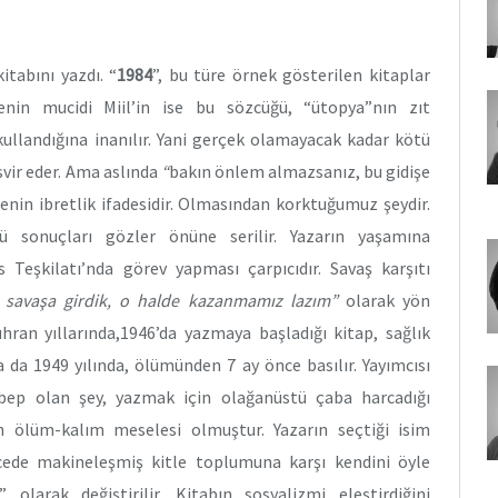
itabını yazdı. “
1984
”, bu türe örnek gösterilen kitaplar
nin mucidi Miil’in ise bu sözcüğü, “ütopya”nın zıt
ullandığına inanılır. Yani gerçek olamayacak kadar kötü
vir eder. Ama aslında
“
bakın önlem almazsanız, bu gidişe
nin ibretlik ifadesidir. Olmasından korktuğumuz şeydir.
ü sonuçları gözler önüne serilir. Yazarın yaşamına
 Teşkilatı’nda görev yapması çarpıcıdır. Savaş karşıtı
savaşa girdik, o halde kazanmamız lazım”
olarak yön
uhran yıllarında,1946’da yazmaya başladığı kitap, sağlık
 da 1949 yılında, ölümünden 7 ay önce basılır. Yayımcısı
bep olan şey, yazmak için olağanüstü çaba harcadığı
in ölüm-kalım meselesi olmuştur. Yazarın seçtiği isim
ecede makineleşmiş kitle toplumuna karşı kendini öyle
” olarak değiştirilir. Kitabın sosyalizmi eleştirdiğini