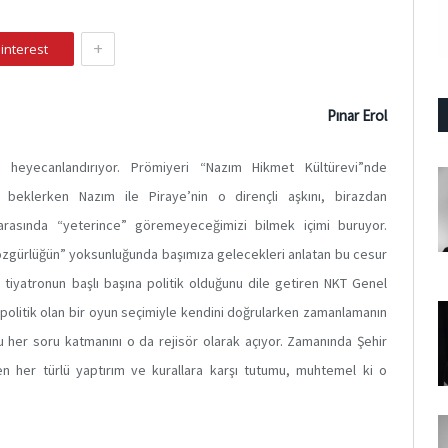
+
interest
Pınar Erol
 heyecanlandırıyor. Prömiyeri “Nazım Hikmet Kültürevi”nde
 beklerken Nazım ile Piraye’nin o dirençli aşkını, birazdan
 arasında “yeterince” göremeyeceğimizi bilmek içimi buruyor.
özgürlüğün” yoksunluğunda başımıza gelecekleri anlatan bu cesur
 tiyatronun başlı başına politik olduğunu dile getiren NKT Genel
politik olan bir oyun seçimiyle kendini doğrularken zamanlamanın
 her soru katmanını o da rejisör olarak açıyor. Zamanında Şehir
len her türlü yaptırım ve kurallara karşı tutumu, muhtemel ki o