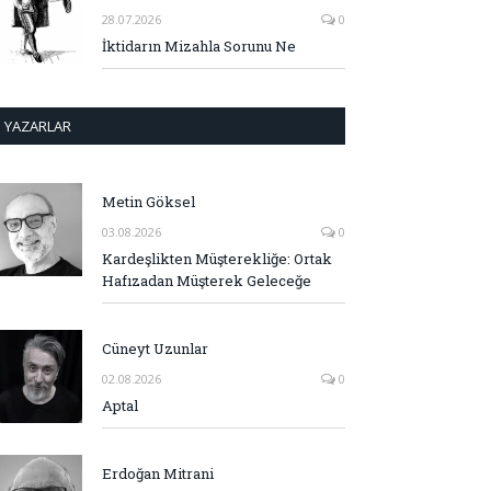
28.07.2026
0
İktidarın Mizahla Sorunu Ne
YAZARLAR
Metin Göksel
03.08.2026
0
Kardeşlikten Müşterekliğe: Ortak
Hafızadan Müşterek Geleceğe
Cüneyt Uzunlar
02.08.2026
0
Aptal
Erdoğan Mitrani