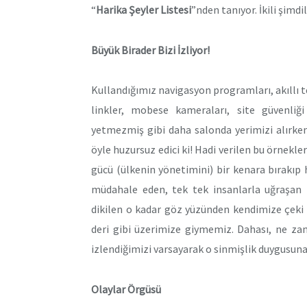
“
Harika Şeyler Listesi
”nden tanıyor. İkili şimdi
Büyük Birader Bizi İzliyor!
Kullandığımız navigasyon programları, akıllı t
linkler, mobese kameraları, site güvenli
yetmezmiş gibi daha salonda yerimizi alırken
öyle huzursuz edici ki! Hadi verilen bu örnekler
gücü (ülkenin yönetimini) bir kenara bırakıp
müdahale eden, tek tek insanlarla uğraşan 
dikilen o kadar göz yüzünden kendimize çeki
deri gibi üzerimize giymemiz. Dahası, ne za
izlendiğimizi varsayarak o sinmişlik duygusuna
Olaylar Örgüsü