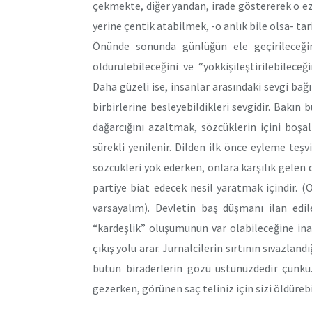
çekmekte, diğer yandan, irade göstererek o ezi
yerine çentik atabilmek, -o anlık bile olsa- ta
Önünde sonunda günlüğün ele geçirileceğini,
öldürülebileceğini ve “yokkişileştirilebilec
Daha güzeli ise, insanlar arasındaki sevgi ba
birbirlerine besleyebildikleri sevgidir. Bakın 
dağarcığını azaltmak, sözcüklerin içini boş
sürekli yenilenir. Dilden ilk önce eyleme teşvik
sözcükleri yok ederken, onlara karşılık gelen d
partiye biat edecek nesil yaratmak içindir. (
varsayalım). Devletin baş düşmanı ilan edi
“kardeşlik” oluşumunun var olabileceğine in
çıkış yolu arar. Jurnalcilerin sırtının sıvazl
bütün biraderlerin gözü üstünüzdedir çünkü. 
gezerken, görünen saç teliniz için sizi öldürebi