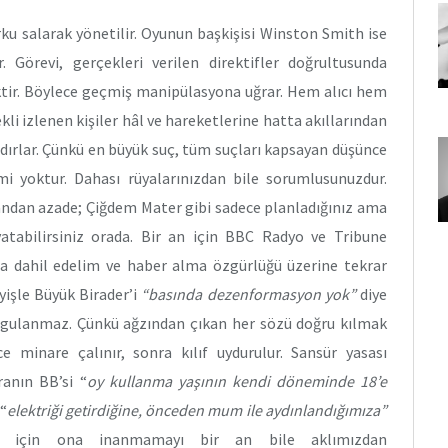
ku salarak yönetilir. Oyunun başkişisi Winston Smith ise
 Görevi, gerçekleri verilen direktifler doğrultusunda
tir. Böylece geçmiş manipülasyona uğrar. Hem alıcı hem
kli izlenen kişiler hâl ve hareketlerine hatta akıllarından
dırlar. Çünkü en büyük suç, tüm suçları kapsayan düşünce
i yoktur. Dahası rüyalarınızdan bile sorumlusunuzdur.
kândan azade; Çiğdem Mater gibi sadece planladığınız ama
atabilirsiniz orada. Bir an için BBC Radyo ve Tribune
na dahil edelim ve haber alma özgürlüğü üzerine tekrar
yişle Büyük Birader’i
“basında dezenformasyon yok”
diye
rgulanmaz. Çünkü ağzından çıkan her sözü doğru kılmak
ce minare çalınır, sonra kılıf uydurulur. Sansür yasası
ranın BB’si “
oy kullanma yaşının kendi döneminde 18’e
“
elektriği getirdiğine, önceden mum ile aydınlandığımıza”
ımız için ona inanmamayı bir an bile aklımızdan